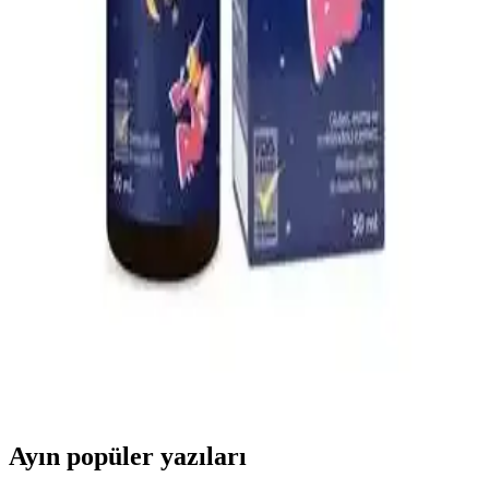
Çocuklar için güvenli ve doğal içeriklerle formüle edilen boğaz
spreyleri, tahrişi hafifletir ve rahatlatır. Kullanım talimatlarına
uyulduğunda güvenlidir, ebeveynler ve doktorlar tarafından tercih
edilir.
Yıkanabilir Kilitli Bebek Mama Kabı ve Gıda
Poşetleri: Güvenli ve Ekonomik Saklama Çözümleri
Yıkanabilir kilitli bebek mama kabı ve gıda poşetleri hijyen ve
sürdürülebilirlik sağlar, kolay temizlenir, güvenli ve ekonomik
kullanımıyla ebeveynlerin tercihidir.
Bebeklerde Uyku Kalitesini Artıran Doğal Uyku
Damlası Ürünleri ve Kullanım Önerileri
Bebek uyku damlaları, doğal içeriklerle uyku kalitesini artırmayı
hedefler. Güvenli kullanım için doktor önerisi ve dikkatli seçim
önemlidir.
Ayın popüler yazıları