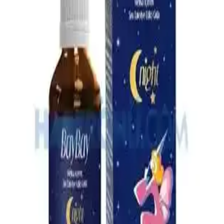
Omo Hijyen Ürünleri: Günlük Temizlik ve Hijyen
İçin Güvenilir Çözüm
Omo hijyen ürünleri, çocuklar ve ev kullanımı için etkili temizlik ve
hijyen sağlar, çok yönlü ürün yelpazesiyle günlük yaşamda güvenilir
çözümler sunar.
4 Aylık Bebekler İçin Ek Gıda Rehberi: Temel İlkeler
ve Uygulamalar
4 aylık bebekler için ek gıda süreci, gelişimsel belirtiler ve hijyen
kurallarıyla sağlıklı beslenme alışkanlıklarının kazanılması üzerine
odaklanır.
En İyi Bebek Çantası Seçimi: Dayanıklı, Pratik ve
Ergonomik Modeller Rehberi
Bebek çantası seçerken dayanıklılık, su geçirmezlik, geniş iç hacim
ve ergonomik tasarım gibi önemli özelliklere dikkat edin. Bu
rehberle en uygun modeli kolayca bulun.
Çocuklar İçin Güvenli ve Etkili Boğaz Spreyleri:
Kullanım ve Güvenlik Rehberi