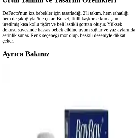
Ürün Tanımı ve Tasarım Özellikleri
DeFacto'nun kız bebekler için tasarladığı 2'li takım, hem rahatlığı
hem de şıklığıyla öne çıkar. Bu set, fitilli kaşkorse kumaştan
üretilmiş kısa kollu tişört ve beli lastikli şorttan oluşur. Yüksek
dokusu sayesinde hassas bebek cildine uyum sağlar ve yaz aylarında
serinlik sunar. Renk seçeneği mor olup, baskılı deseniyle dikkat
çeker.
Ayrıca Bakınız
Bebek Mama Sandalyesi Almanın Avantajları ve
Ekonomik Seçenekler Üzerine Analiz
Bebek mama sandalyeleri, güvenlik ve ebeveyn rahatlığı sağlar.
Ekonomik modeller ve ikinci el seçenekler, uzun vadeli kullanım
için pratik çözümler sunar. Doğru seçim bebeğin konforunu artırır.
En İyi Bebek Gaz İlacı Seçimi: Güvenilir ve Doğal
Çözümlerle Bebek Rahatlığı
Bebeklerin gaz sancılarını hafifletmek için doğal ve güvenilir bebek