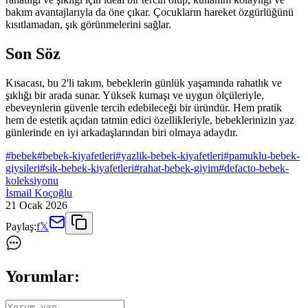
bakım avantajlarıyla da öne çıkar. Çocukların hareket özgürlüğünü
kısıtlamadan, şık görünmelerini sağlar.
Son Söz
Kısacası, bu 2'li takım, bebeklerin günlük yaşamında rahatlık ve
şıklığı bir arada sunar. Yüksek kumaşı ve uygun ölçüleriyle,
ebeveynlerin güvenle tercih edebileceği bir üründür. Hem pratik
hem de estetik açıdan tatmin edici özellikleriyle, bebeklerinizin yaz
günlerinde en iyi arkadaşlarından biri olmaya adaydır.
#
bebek
#
bebek-kiyafetleri
#
yazlik-bebek-kiyafetleri
#
pamuklu-bebek-
giysileri
#
sik-bebek-kiyafetleri
#
rahat-bebek-giyim
#
defacto-bebek-
koleksiyonu
İsmail Koçoğlu
21 Ocak 2026
Paylaş:
f
𝕏
Yorumlar: