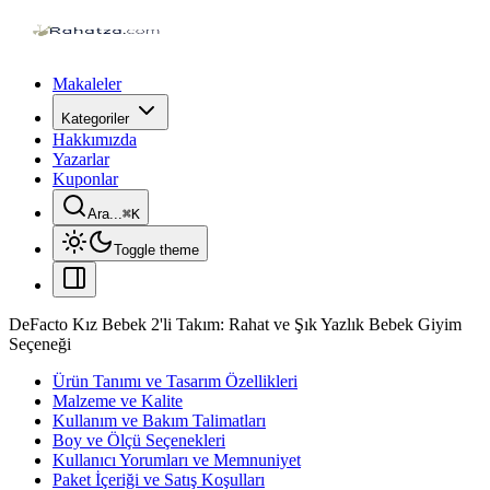
Makaleler
Kategoriler
Hakkımızda
Yazarlar
Kuponlar
Ara...
⌘
K
Toggle theme
DeFacto Kız Bebek 2'li Takım: Rahat ve Şık Yazlık Bebek Giyim
Seçeneği
Ürün Tanımı ve Tasarım Özellikleri
Malzeme ve Kalite
Kullanım ve Bakım Talimatları
Boy ve Ölçü Seçenekleri
Kullanıcı Yorumları ve Memnuniyet
Paket İçeriği ve Satış Koşulları