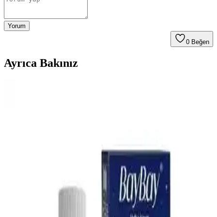
Yorum
0
Beğen
Ayrıca Bakınız
Bebek Mama Sandalyesi Almanın Avantajları ve
Ekonomik Seçenekler Üzerine Analiz
Bebek mama sandalyeleri, güvenlik ve ebeveyn rahatlığı sağlar.
Ekonomik modeller ve ikinci el seçenekler, uzun vadeli kullanım
için pratik çözümler sunar. Doğru seçim bebeğin konforunu artırır.
En İyi Bebek Gaz İlacı Seçimi: Güvenilir ve Doğal
Çözümlerle Bebek Rahatlığı
Bebeklerin gaz sancılarını hafifletmek için doğal ve güvenilir bebek
gaz ilaçları hakkında bilgi alın. Doğru ürün seçimiyle bebeğinizin
rahatlamasını sağlayın.