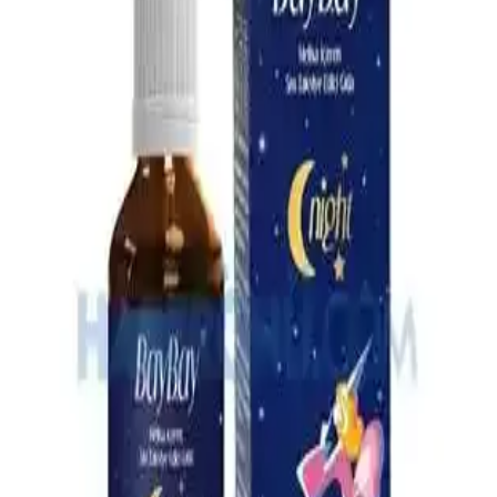
gaz ilaçları hakkında bilgi alın. Doğru ürün seçimiyle bebeğinizin
rahatlamasını sağlayın.
Omo Hijyen Ürünleri: Günlük Temizlik ve Hijyen
İçin Güvenilir Çözüm
Omo hijyen ürünleri, çocuklar ve ev kullanımı için etkili temizlik ve
hijyen sağlar, çok yönlü ürün yelpazesiyle günlük yaşamda güvenilir
çözümler sunar.
4 Aylık Bebekler İçin Ek Gıda Rehberi: Temel İlkeler
ve Uygulamalar
4 aylık bebekler için ek gıda süreci, gelişimsel belirtiler ve hijyen
kurallarıyla sağlıklı beslenme alışkanlıklarının kazanılması üzerine
odaklanır.
En İyi Bebek Çantası Seçimi: Dayanıklı, Pratik ve
Ergonomik Modeller Rehberi
Bebek çantası seçerken dayanıklılık, su geçirmezlik, geniş iç hacim
ve ergonomik tasarım gibi önemli özelliklere dikkat edin. Bu
rehberle en uygun modeli kolayca bulun.