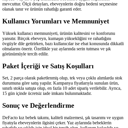
mevcuttur. Ölçü detayları, ebeveynlerin doğru bedeni seçmesine
olanak tanır ve ürünün rahatlığı garanti eder.
Kullanıcı Yorumları ve Memnuniyet
Yüksek kullanıcı memnuniyeti, ürünün kalitesini ve konforunu
yansıtır. Birçok ebeveyn, kumaşın yüksekliğini ve rahatlığını
övgüyle dile getirirken, bazı kullanıcılar ise ebat konusunda dikkatli
olmalarını önerir. Özellikle yaz aylarında serin tutması ve şık
görünümüyle tercih edilir.
Paket İçeriği ve Satış Koşulları
Set, 2 parça olarak paketlenmiş olup, tek veya çoklu alımlarda stok
durumuna göre satış yapılır. Kampanya fiyatlarıyla sunulan ürün,
sınırlı stokla satışta olup, en fazla 10 adet sipariş verilebilir. Ayrıca,
15 gün içinde ücretsiz iade imkanı bulunmaktadır.
Sonuç ve Değerlendirme
DeFacto kız bebek takımı, kaliteli malzemesi, şık tasarımı ve uygun
fiyatıyla ebeveynlerin ilgisini çeker. Yaz aylarında bebeklerin
rahatlığı ve şıklığı için ideal bir tercih olup, kullanım kolaylığı ve