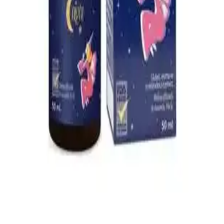
Çocuklar İçin Güvenli ve Etkili Boğaz Spreyleri:
Kullanım ve Güvenlik Rehberi
Çocuklar için güvenli ve doğal içeriklerle formüle edilen boğaz
spreyleri, tahrişi hafifletir ve rahatlatır. Kullanım talimatlarına
uyulduğunda güvenlidir, ebeveynler ve doktorlar tarafından tercih
edilir.
Yıkanabilir Kilitli Bebek Mama Kabı ve Gıda
Poşetleri: Güvenli ve Ekonomik Saklama Çözümleri
Yıkanabilir kilitli bebek mama kabı ve gıda poşetleri hijyen ve
sürdürülebilirlik sağlar, kolay temizlenir, güvenli ve ekonomik
kullanımıyla ebeveynlerin tercihidir.
Bebeklerde Uyku Kalitesini Artıran Doğal Uyku
Damlası Ürünleri ve Kullanım Önerileri
Bebek uyku damlaları, doğal içeriklerle uyku kalitesini artırmayı
hedefler. Güvenli kullanım için doktor önerisi ve dikkatli seçim
önemlidir.