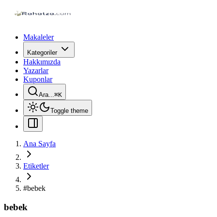
Makaleler
Kategoriler
Hakkımızda
Yazarlar
Kuponlar
Ara...
⌘
K
Toggle theme
Ana Sayfa
Etiketler
#
bebek
bebek