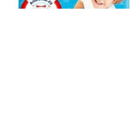
Arama
Bebek Bezi ve Mayo Seçenekleri: Molfix ve Sleepy
Markalarının Farkları ve Özellikleri
Bebek bezleri ve mayo ürünlerinde Molfix ile Sleepy markalarının
emicilik, tasarım ve kullanım kolaylığı gibi özellikleri
karşılaştırılıyor. Doğru seçim için önemli ipuçları sunuluyor.
Daha fazla bilgi edinin