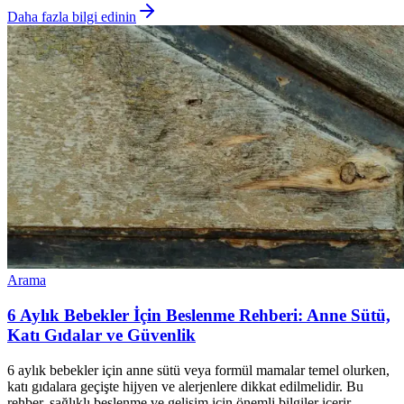
Daha fazla bilgi edinin
Arama
6 Aylık Bebekler İçin Beslenme Rehberi: Anne Sütü,
Katı Gıdalar ve Güvenlik
6 aylık bebekler için anne sütü veya formül mamalar temel olurken,
katı gıdalara geçişte hijyen ve alerjenlere dikkat edilmelidir. Bu
rehber, sağlıklı beslenme ve gelişim için önemli bilgiler içerir.