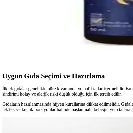
Çocuklar İçin Güvenli ve Etkili Boğaz Spreyleri: Ku
Çocuklar için güvenli ve doğal içeriklerle formüle edilen boğaz spreyler
Yıkanabilir Kilitli Bebek Mama Kabı ve Gıda Poşetl
Yıkanabilir kilitli bebek mama kabı ve gıda poşetleri hijyen ve sürdürü
Bebeklerde Uyku Kalitesini Artıran Doğal Uyku Daml
Bebek uyku damlaları, doğal içeriklerle uyku kalitesini artırmayı hedef
Uygun Gıda Seçimi ve Hazırlama
İlk ek gıdalar genellikle püre kıvamında ve hafif tatlar içermelidir. 
sindirimi kolay ve alerjik riski düşük olduğu için ilk tercih edilir.
Gıdaların hazırlanmasında hijyen kurallarına dikkat edilmelidir. Gıdal
tek tek ve küçük porsiyonlar halinde başlanmalı, bebeğin yeni tatlara a