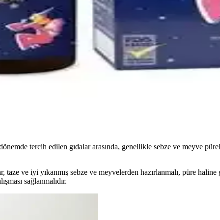
llanım ve Güvenlik Rehberi
i, tahrişi hafifletir ve rahatlatır. Kullanım talimatlarına uyulduğunda gü
eri: Güvenli ve Ekonomik Saklama Çözümleri
lebilirlik sağlar, kolay temizlenir, güvenli ve ekonomik kullanımıyla ebe
ası Ürünleri ve Kullanım Önerileri
ler. Güvenli kullanım için doktor önerisi ve dikkatli seçim önemlidir.
Bu dönemde tercih edilen gıdalar arasında, genellikle sebze ve meyve pür
ar, taze ve iyi yıkanmış sebze ve meyvelerden hazırlanmalı, püre haline 
lışması sağlanmalıdır.