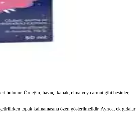
venlidir, ebeveynler ve doktorlar tarafından tercih edilir.
veynlerin tercihidir.
eleri bulunur. Örneğin, havuç, kabak, elma veya armut gibi besinler,
getirilirken topak kalmamasına özen gösterilmelidir. Ayrıca, ek gıdalar