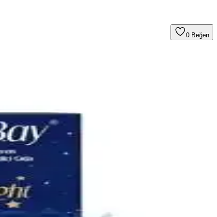
0
Beğen
çözümler sunar. Doğru seçim bebeğin konforunu artırır.
masını sağlayın.
zümler sunar.