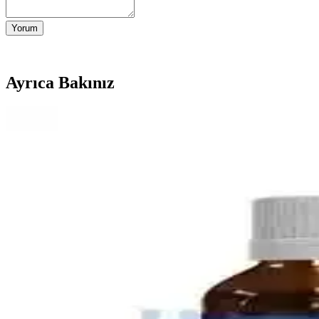
Yorum
Ayrıca Bakınız
Bebek Mama Sandalyesi Almanın Avantajları ve Ekon
Bebek mama sandalyeleri, güvenlik ve ebeveyn rahatlığı sağlar. Ekono
En İyi Bebek Gaz İlacı Seçimi: Güvenilir ve Doğal Ç
Bebeklerin gaz sancılarını hafifletmek için doğal ve güvenilir bebek g
Omo Hijyen Ürünleri: Günlük Temizlik ve Hijyen İç
Omo hijyen ürünleri, çocuklar ve ev kullanımı için etkili temizlik ve
4 Aylık Bebekler İçin Ek Gıda Rehberi: Temel İlkele