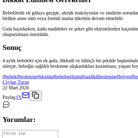
Bebeklerde ek gıdaya geçişte, alerjik reaksiyonlar ve sindirim sorunlar
birlikte anne sütü veya formül mama tüketimi devam etmelidir.
Gıda hazırlarken, katkı maddeleri ve şeker gibi eklemelerden kaçınılmalı
oluşturulması önemlidir.
Sonuç
4 aylık bebekler için ek gıda, dikkatli ve bilinçli bir şekilde başlanma
süreçte, bebeğin sağlıklı beslenme alışkanlıkları kazanması, yaşam boy
#
bebek
#
beslenme
#
ekgida
#
bebekgelisimi
#
sagliklibeslenme
#
hijyen
#
be
Ceylan Turan
22 Mart 2026
Paylaş:
f
𝕏
Yorumlar: