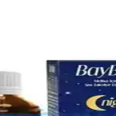
omik Seçenekler Üzerine Analiz
mik modeller ve ikinci el seçenekler, uzun vadeli kullanım için pratik 
özümlerle Bebek Rahatlığı
az ilaçları hakkında bilgi alın. Doğru ürün seçimiyle bebeğinizin rahatla
in Güvenilir Çözüm
 hijyen sağlar, çok yönlü ürün yelpazesiyle günlük yaşamda güvenilir çö
r ve Uygulamalar