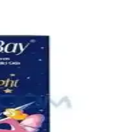
çözümler sunar. Doğru seçim bebeğin konforunu artırır.
masını sağlayın.
zümler sunar.
.
n uygun modeli kolayca bulun.