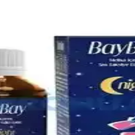
omik Seçenekler Üzerine Analiz
mik modeller ve ikinci el seçenekler, uzun vadeli kullanım için pratik 
özümlerle Bebek Rahatlığı
az ilaçları hakkında bilgi alın. Doğru ürün seçimiyle bebeğinizin rahatla
in Güvenilir Çözüm
 hijyen sağlar, çok yönlü ürün yelpazesiyle günlük yaşamda güvenilir çö
r ve Uygulamalar
allarıyla sağlıklı beslenme alışkanlıklarının kazanılması üzerine odaklanır
Ergonomik Modeller Rehberi
e ergonomik tasarım gibi önemli özelliklere dikkat edin. Bu rehberle e