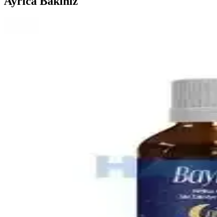
Ayrıca Bakınız
Bebek Mama Sandalyesi Almanın Avantajları ve Ekon
Bebek mama sandalyeleri, güvenlik ve ebeveyn rahatlığı sağlar. Ekono
En İyi Bebek Gaz İlacı Seçimi: Güvenilir ve Doğal Ç
Bebeklerin gaz sancılarını hafifletmek için doğal ve güvenilir bebek g
Omo Hijyen Ürünleri: Günlük Temizlik ve Hijyen İç
Omo hijyen ürünleri, çocuklar ve ev kullanımı için etkili temizlik ve
4 Aylık Bebekler İçin Ek Gıda Rehberi: Temel İlkele
4 aylık bebekler için ek gıda süreci, gelişimsel belirtiler ve hijyen kur
En İyi Bebek Çantası Seçimi: Dayanıklı, Pratik ve 
Bebek çantası seçerken dayanıklılık, su geçirmezlik, geniş iç hacim v