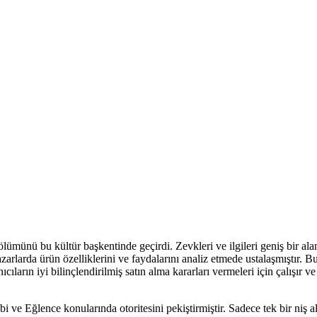
ümünü bu kültür başkentinde geçirdi. Zevkleri ve ilgileri geniş bir ala
arlarda ürün özelliklerini ve faydalarını analiz etmede ustalaşmıştır. Bu 
cıların iyi bilinçlendirilmiş satın alma kararları vermeleri için çalışı
obi ve Eğlence konularında otoritesini pekiştirmiştir. Sadece tek bir ni