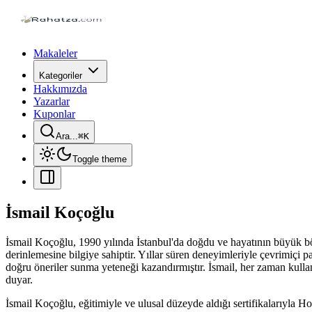
Makaleler
Kategoriler
Hakkımızda
Yazarlar
Kuponlar
Ara...
⌘
K
Toggle theme
İsmail Koçoğlu
İsmail Koçoğlu, 1990 yılında İstanbul'da doğdu ve hayatının büyük böl
derinlemesine bilgiye sahiptir. Yıllar süren deneyimleriyle çevrimiçi paz
doğru öneriler sunma yeteneği kazandırmıştır. İsmail, her zaman kullanı
duyar.
İsmail Koçoğlu, eğitimiyle ve ulusal düzeyde aldığı sertifikalarıyla H