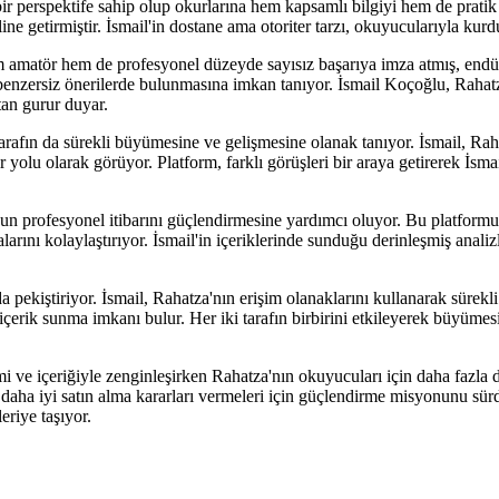
r perspektife sahip olup okurlarına hem kapsamlı bilgiyi hem de pratik ön
ine getirmiştir. İsmail'in dostane ama otoriter tarzı, okuyucularıyla kurd
atör hem de profesyonel düzeyde sayısız başarıya imza atmış, endüstri s
ve benzersiz önerilerde bulunmasına imkan tanıyor. İsmail Koçoğlu, Rahat
tan gurur duyar.
arafın da sürekli büyümesine ve gelişmesine olanak tanıyor. İsmail, Raha
u olarak görüyor. Platform, farklı görüşleri bir araya getirerek İsmail'i
un profesyonel itibarını güçlendirmesine yardımcı oluyor. Bu platformun 
larını kolaylaştırıyor. İsmail'in içeriklerinde sunduğu derinleşmiş anali
da pekiştiriyor. İsmail, Rahatza'nın erişim olanaklarını kullanarak sürek
ı içerik sunma imkanı bulur. Her iki tarafın birbirini etkileyerek büyüme
i ve içeriğiyle zenginleşirken Rahatza'nın okuyucuları için daha fazla d
rı daha iyi satın alma kararları vermeleri için güçlendirme misyonunu sür
eriye taşıyor.