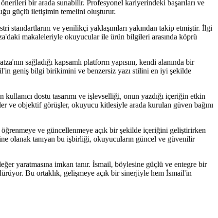
erileri bir arada sunabilir. Profesyonel kariyerindeki başarıları ve
uğu güçlü iletişimin temelini oluşturur.
tandartlarını ve yenilikçi yaklaşımları yakından takip etmiştir. İlgi
za'daki makaleleriyle okuyucular ile ürün bilgileri arasında köprü
tza'nın sağladığı kapsamlı platform yapısını, kendi alanında bir
n geniş bilgi birikimini ve benzersiz yazı stilini en iyi şekilde
kullanıcı dostu tasarımı ve işlevselliği, onun yazdığı içeriğin etkin
zler ve objektif görüşler, okuyucu kitlesiyle arada kurulan güven bağını
li öğrenmeye ve güncellenmeye açık bir şekilde içeriğini geliştirirken
sine olanak tanıyan bu işbirliği, okuyucuların güncel ve güvenilir
eğer yaratmasına imkan tanır. İsmail, böylesine güçlü ve entegre bir
dürüyor. Bu ortaklık, gelişmeye açık bir sinerjiyle hem İsmail'in