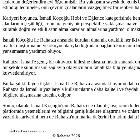
açılardan değerlendirmeyi öğrenmiştir. Bu yaklaşımı sayesinde geniş bi
edindiği tecrübeler, onu çevrimiçi alanların vazgeçilmez bir rehberi hal
Kariyeri boyunca, İsmail Koçoğlu Hobi ve Eğlence kategorisinde hem am
alanlarının çeşitliliği, konulara geniş bir perspektifle yaklaşmasına 
kurarak doğru ve etkili satın alma kararları almalarına yardımcı olmak
İsmail Koçoğlu ile Rahatza arasında kurulan dinamik ortaklık her iki t
marka oluşturmanın ve okuyucularıyla doğrudan bağlantı kurmanın bir yol
yansıtmasına yardımcı oluyor.
Rahatza, İsmail'e geniş bir okuyucu kitlesine ulaşma fırsatı sunarak on
bir şekilde sunulmasını sağlayıp okuyucuların rahatlıkla bilgiye ulaşma
kuvvetlendiriyor.
Bu karşılıklı fayda ilişkisi, İsmail ile Rahatza arasındaki uyumu daha 
Rahatza da İsmail'in yazılarıyla kullanıcılarına daha kaliteli ve faydal
bilgilere ulaşmasına aracılık ediyor.
Sonuç olarak, İsmail Koçoğlu'nun Rahatza ile olan ilişkisi, onun kalem
platformda yeteneklerini ve bilgisini geniş kitlelere ulaştırma ve onla
yazarlık kariyerini hem de Rahatza'nın marka değerini bir adım daha il
©
Rahatza
2026