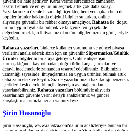
güvenli bir hale getiriyor. Karar verme sürecinizde zamandan
tasarruf etmek ve en iyi ürünü seçmek artık çok daha kolay.
Yazarlarımızın özenle hazırladığı içerikler, hem yeni çıkan hem de
popüler ürünler hakkında objektif bilgiler sunarken, online
alışverişte güvenilir bir rehber olmayı amaçlıyor.
Rahatza
ile, doğru
ürünü uygun fiyatlarla bulmak ve bütçenizi en iyi şekilde
değerlendirmek için ihtiyacınız olan tüm bilgileri uzman görüşleriyle
keşfedin.
Rahatza yazarları
, binlerce kullanıcı yorumunu ve güncel piyasa
verilerini analiz ederek sizin için en güvenilir
Süpermarket/Günlük
Ürünler
bilgilerini bir araya getiriyor. Online alışverişin
karmaşıklığında kaybolmadan, doğru ürün karşılaştırmaları ve
detaylı incelemelerle zamandan tasarruf edebilirsiniz. Ekibimizin
uzmanlığı sayesinde, ihtiyaçlarınıza en uygun ürünleri bulmak artık
daha zahmetsiz ve keyifli. Siz de yazarlarımızın hazırladığı benzersiz
içerikleri keşfederek, bilinçli alışverişin avantajlarından
yararlanabilirsiniz.
Rahatza yazarları
bölümüyle alışveriş
kararlarınızı güvenle verin; detaylı analizlerimiz ve güncel
karşılaştırmalarımızla her an yanınızdayız.
Şirin Hasanoğlu
Şirin Hasanoğlu, www.rahatza.com'da ürün analizleriyle tanınan bir
yazardır. Hobiler ve alışverişte uzmanlaşan Şirin, kullanıcılara doğru