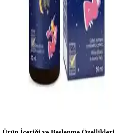
Çocuklar İçin Güvenli ve Etkili Boğaz Spreyleri:
Kullanım ve Güvenlik Rehberi
Çocuklar için güvenli ve doğal içeriklerle formüle edilen boğaz
spreyleri, tahrişi hafifletir ve rahatlatır. Kullanım talimatlarına
uyulduğunda güvenlidir, ebeveynler ve doktorlar tarafından tercih
edilir.
Yıkanabilir Kilitli Bebek Mama Kabı ve Gıda
Poşetleri: Güvenli ve Ekonomik Saklama Çözümleri
Yıkanabilir kilitli bebek mama kabı ve gıda poşetleri hijyen ve
sürdürülebilirlik sağlar, kolay temizlenir, güvenli ve ekonomik
kullanımıyla ebeveynlerin tercihidir.
Bebeklerde Uyku Kalitesini Artıran Doğal Uyku
Damlası Ürünleri ve Kullanım Önerileri
Bebek uyku damlaları, doğal içeriklerle uyku kalitesini artırmayı
hedefler. Güvenli kullanım için doktor önerisi ve dikkatli seçim
önemlidir.
Ürün İçeriği ve Beslenme Özellikleri