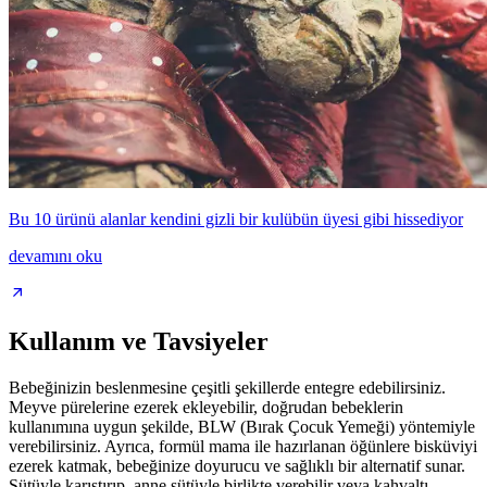
Bu 10 ürünü alanlar kendini gizli bir kulübün üyesi gibi hissediyor
devamını oku
Kullanım ve Tavsiyeler
Bebeğinizin beslenmesine çeşitli şekillerde entegre edebilirsiniz.
Meyve pürelerine ezerek ekleyebilir, doğrudan bebeklerin
kullanımına uygun şekilde, BLW (Bırak Çocuk Yemeği) yöntemiyle
verebilirsiniz. Ayrıca, formül mama ile hazırlanan öğünlere bisküviyi
ezerek katmak, bebeğinize doyurucu ve sağlıklı bir alternatif sunar.
Sütüyle karıştırıp, anne sütüyle birlikte verebilir veya kahvaltı