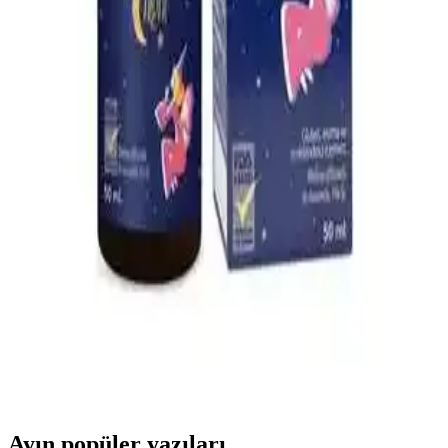
Kullanım ve Güvenlik Rehberi
Çocuklar için güvenli ve doğal içeriklerle formüle edilen boğaz
spreyleri, tahrişi hafifletir ve rahatlatır. Kullanım talimatlarına
uyulduğunda güvenlidir, ebeveynler ve doktorlar tarafından tercih
edilir.
Yıkanabilir Kilitli Bebek Mama Kabı ve Gıda
Poşetleri: Güvenli ve Ekonomik Saklama Çözümleri
Yıkanabilir kilitli bebek mama kabı ve gıda poşetleri hijyen ve
sürdürülebilirlik sağlar, kolay temizlenir, güvenli ve ekonomik
kullanımıyla ebeveynlerin tercihidir.
Bebeklerde Uyku Kalitesini Artıran Doğal Uyku
Damlası Ürünleri ve Kullanım Önerileri
Bebek uyku damlaları, doğal içeriklerle uyku kalitesini artırmayı
hedefler. Güvenli kullanım için doktor önerisi ve dikkatli seçim
önemlidir.
Ayın popüler yazıları