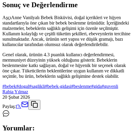
Sonuç ve Değerlendirme
AşçıAnne Vanilyalı Bebek Bisküvisi, doğal içerikleri ve hijyen
standartlarıyla öne çıkan bir bebek beslenme ürünüdür. İçeriğindeki
malzemeler, bebeklerin sağlıklı gelişimi için özenle seçilmiştir.
Kullanım kolaylığı ve çeşitli tüketim şekilleri, ebeveynlerin tercihine
sunulmaktadır. Ancak, ürünün sert yapısı ve düşük gramajı, bazı
kullanıcılar tarafından olumsuz olarak değerlendirilebilir.
Genel olarak, ürünün 4.3 puanlık kullanıcı değerlendirmesi,
memnuniyet düzeyinin yüksek olduğunu gösterir. Bebeklerin
beslenmesine katkı sağlayan, doğal ve hijyenik bir seçenek olarak
öne çıkar. Tüketicilerin beklentilerine uygun kullanım ve dikkatli
seçimle, bu ürün, bebeklerin sağlıklı gelişimine destek olabilir.
#
bebek
#
dogal
#
saglikli
#
bebek-gidasi
#
beslenme
#
gida
#
guvenli
Rabia Yılmaz
20 Şubat 2026
Paylaş:
f
𝕏
Yorumlar: