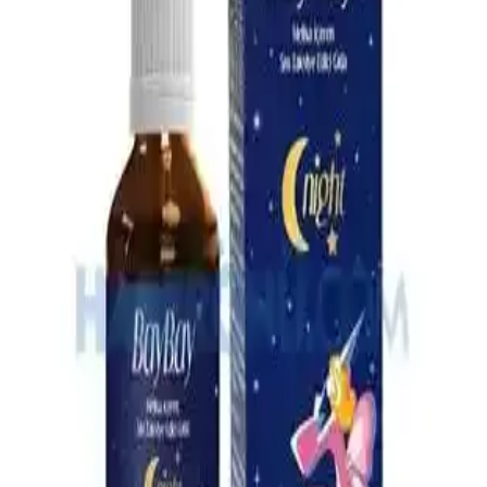
rahatlamasını sağlayın.
Omo Hijyen Ürünleri: Günlük Temizlik ve Hijyen
İçin Güvenilir Çözüm
Omo hijyen ürünleri, çocuklar ve ev kullanımı için etkili temizlik ve
hijyen sağlar, çok yönlü ürün yelpazesiyle günlük yaşamda güvenilir
çözümler sunar.
4 Aylık Bebekler İçin Ek Gıda Rehberi: Temel İlkeler
ve Uygulamalar
4 aylık bebekler için ek gıda süreci, gelişimsel belirtiler ve hijyen
kurallarıyla sağlıklı beslenme alışkanlıklarının kazanılması üzerine
odaklanır.
En İyi Bebek Çantası Seçimi: Dayanıklı, Pratik ve
Ergonomik Modeller Rehberi
Bebek çantası seçerken dayanıklılık, su geçirmezlik, geniş iç hacim
ve ergonomik tasarım gibi önemli özelliklere dikkat edin. Bu
rehberle en uygun modeli kolayca bulun.