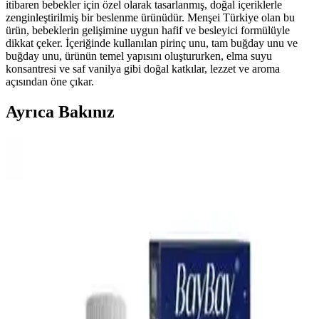
itibaren bebekler için özel olarak tasarlanmış, doğal içeriklerle
zenginleştirilmiş bir beslenme ürünüdür. Menşei Türkiye olan bu
ürün, bebeklerin gelişimine uygun hafif ve besleyici formülüyle
dikkat çeker. İçeriğinde kullanılan pirinç unu, tam buğday unu ve
buğday unu, ürünün temel yapısını oluştururken, elma suyu
konsantresi ve saf vanilya gibi doğal katkılar, lezzet ve aroma
açısından öne çıkar.
Ayrıca Bakınız
Bebek Mama Sandalyesi Almanın Avantajları ve
Ekonomik Seçenekler Üzerine Analiz
Bebek mama sandalyeleri, güvenlik ve ebeveyn rahatlığı sağlar.
Ekonomik modeller ve ikinci el seçenekler, uzun vadeli kullanım
için pratik çözümler sunar. Doğru seçim bebeğin konforunu artırır.
En İyi Bebek Gaz İlacı Seçimi: Güvenilir ve Doğal
Çözümlerle Bebek Rahatlığı
Bebeklerin gaz sancılarını hafifletmek için doğal ve güvenilir bebek
gaz ilaçları hakkında bilgi alın. Doğru ürün seçimiyle bebeğinizin