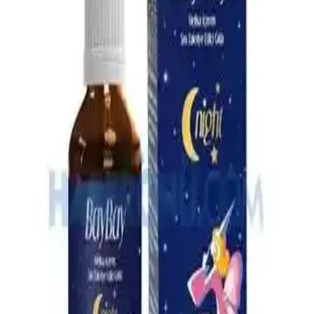
rahatlamasını sağlayın.
Omo Hijyen Ürünleri: Günlük Temizlik ve Hijyen
İçin Güvenilir Çözüm
Omo hijyen ürünleri, çocuklar ve ev kullanımı için etkili temizlik ve
hijyen sağlar, çok yönlü ürün yelpazesiyle günlük yaşamda güvenilir
çözümler sunar.
4 Aylık Bebekler İçin Ek Gıda Rehberi: Temel İlkeler
ve Uygulamalar
4 aylık bebekler için ek gıda süreci, gelişimsel belirtiler ve hijyen
kurallarıyla sağlıklı beslenme alışkanlıklarının kazanılması üzerine
odaklanır.
En İyi Bebek Çantası Seçimi: Dayanıklı, Pratik ve
Ergonomik Modeller Rehberi
Bebek çantası seçerken dayanıklılık, su geçirmezlik, geniş iç hacim
ve ergonomik tasarım gibi önemli özelliklere dikkat edin. Bu
rehberle en uygun modeli kolayca bulun.
Çocuklar İçin Güvenli ve Etkili Boğaz Spreyleri: