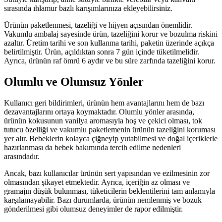
sırasında ıhlamur bazlı karışımlarınıza ekleyebilirsiniz.
Ürünün paketlenmesi, tazeliği ve hijyen açısından önemlidir.
Vakumlu ambalaj sayesinde ürün, tazeliğini korur ve bozulma riskini
azaltır. Üretim tarihi ve son kullanma tarihi, paketin üzerinde açıkça
belirtilmiştir. Ürün, açıldıktan sonra 7 gün içinde tüketilmelidir.
Ayrıca, ürünün raf ömrü 6 aydır ve bu süre zarfında tazeliğini korur.
Olumlu ve Olumsuz Yönler
Kullanıcı geri bildirimleri, ürünün hem avantajlarını hem de bazı
dezavantajlarını ortaya koymaktadır. Olumlu yönler arasında,
ürünün kokusunun vanilya aromasıyla hoş ve çekici olması, tok
tutucu özelliği ve vakumlu paketlemenin ürünün tazeliğini koruması
yer alır. Bebeklerin kolayca çiğneyip yutabilmesi ve doğal içeriklerle
hazırlanması da bebek bakımında tercih edilme nedenleri
arasındadır.
Ancak, bazı kullanıcılar ürünün sert yapısından ve ezilmesinin zor
olmasından şikayet etmektedir. Ayrıca, içeriğin az olması ve
gramajın düşük bulunması, tüketicilerin beklentilerini tam anlamıyla
karşılamayabilir. Bazı durumlarda, ürünün nemlenmiş ve bozuk
gönderilmesi gibi olumsuz deneyimler de rapor edilmiştir.