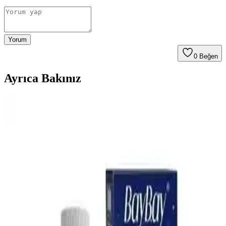
Yorum
0
Beğen
Ayrıca Bakınız
Bebek Mama Sandalyesi Almanın Avantajları ve
Ekonomik Seçenekler Üzerine Analiz
Bebek mama sandalyeleri, güvenlik ve ebeveyn rahatlığı sağlar.
Ekonomik modeller ve ikinci el seçenekler, uzun vadeli kullanım
için pratik çözümler sunar. Doğru seçim bebeğin konforunu artırır.
En İyi Bebek Gaz İlacı Seçimi: Güvenilir ve Doğal
Çözümlerle Bebek Rahatlığı
Bebeklerin gaz sancılarını hafifletmek için doğal ve güvenilir bebek
gaz ilaçları hakkında bilgi alın. Doğru ürün seçimiyle bebeğinizin