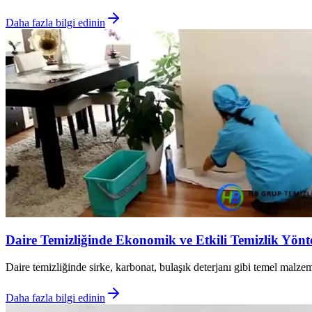
Daha fazla bilgi edinin
Daire Temizliğinde Ekonomik ve Etkili Temizlik Yönt
Daire temizliğinde sirke, karbonat, bulaşık deterjanı gibi temel malz
Daha fazla bilgi edinin