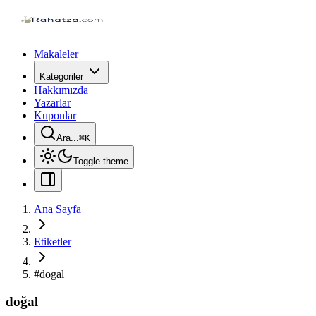
Makaleler
Kategoriler
Hakkımızda
Yazarlar
Kuponlar
Ara...
⌘
K
Toggle theme
Ana Sayfa
Etiketler
#
dogal
doğal