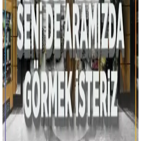
Gaziantep'teki Migros Şubeleri ve Hizmetleri
Hakkında Detaylı Bilgi
Gaziantep'teki Migros mağazaları, geniş ürün yelpazesi ve
ulaşılabilir konumlarıyla kaliteli alışveriş imkanı sunar. Modern
hizmetler ve uygun fiyatlarla şehirde öne çıkar.
Migros'ta Jet Foto Hizmetleri Nerelerde Bulunur ve
Nasıl Kullanılır
Migros'ta Jet Foto hizmetleri, büyük mağazalar ve online platformlar
aracılığıyla erişilebilir. Hızlı, uygun fiyatlı ve çeşitli baskı
seçenekleriyle fotoğrafçılık ihtiyaçlarınızı karşılar.
Bergama Migros: Güvenilir ve Konforlu Alışveriş
Deneyimi Sunan Modern Süpermarket
Bergama Migros, geniş ürün yelpazesi, uygun fiyatlar ve kolay
ulaşım imkanlarıyla bölgenin tercih edilen alışveriş noktasıdır.
Güncel kampanyalar ve müşteri odaklı hizmetlerle modern alışveriş
deneyimi sunar.