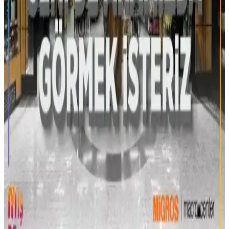
Migros'ta Jet Foto Hizmetleri Nerelerde Bulunur ve
Nasıl Kullanılır
Migros'ta Jet Foto hizmetleri, büyük mağazalar ve online platformlar
aracılığıyla erişilebilir. Hızlı, uygun fiyatlı ve çeşitli baskı
seçenekleriyle fotoğrafçılık ihtiyaçlarınızı karşılar.
Bergama Migros: Güvenilir ve Konforlu Alışveriş
Deneyimi Sunan Modern Süpermarket
Bergama Migros, geniş ürün yelpazesi, uygun fiyatlar ve kolay
ulaşım imkanlarıyla bölgenin tercih edilen alışveriş noktasıdır.
Güncel kampanyalar ve müşteri odaklı hizmetlerle modern alışveriş
deneyimi sunar.
Bershka İnternetten Alınan Ürünlerin Mağazada
Değişimi ve İade Süreçleri Hakkında Bilgi
Bershka'dan online alınan ürünlerin mağazada değişimi mümkün
mü? Süreçler, şartlar ve dikkat edilmesi gerekenler hakkında detaylı
bilgiler burada.
Urla'da Migros Mağazaları ve Alışveriş İmkanları