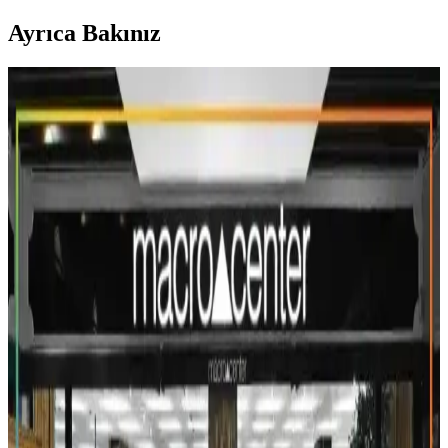
Ayrıca Bakınız
Bursa'da Uygun Fiyatlı Alışveriş Noktaları ve
Büyük Mağaza Seçenekleri
Bursa'da uygun fiyatlı alışveriş seçenekleri ve büyük mağaza
zincirleri hakkında detaylar, indirimler ve ihtiyaçlara uygun mağaza
önerileri içerir.
2025'te Bergama Migros ile Alışverişte Konfor ve
Güvenin Sırrı
Bergama Migros’ta güvenli ve avantajlı alışverişin keyfini çıkarın.
Güncel kampanyaları kaçırmayın, hemen keşfedin!
Bershka'da İnternetten Alınan Ürünü Mağazada
Değiştirmek 2025'te Nasıl Mümkün?
Bershka'da internetten alınan ürünleri mağazada değiştirmek için
gerekli şartları ve adımları 2025 güncel rehberimizle keşfedin.
Hemen inceleyin!