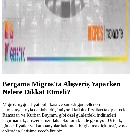
Bershka İnternetten Alınan Ürünlerin Mağazada
Değişimi ve İade Süreçleri Hakkında Bilgi
Bershka'dan online alınan ürünlerin mağazada değişimi mümkün
mü? Süreçler, şartlar ve dikkat edilmesi gerekenler hakkında detaylı
bilgiler burada.
Urla'da Migros Mağazaları ve Alışveriş İmkanları
Hakkında Detaylı Bilgi
Urla'daki Migros mağazaları, kolay ulaşım, geniş ürün yelpazesi ve
uygun fiyatlarıyla bölge halkının tercih ettiği alışveriş noktalarıdır.
Bergama Migros'ta Alışveriş Yaparken
Nelere Dikkat Etmeli?
Migros, uygun fiyat politikası ve sürekli güncellenen
kampanyalarıyla cebinizi düşünüyor. Haftalık fırsatları takip etmek,
Ramazan ve Kurban Bayramı gibi özel günlerdeki indirimleri
kaçırmamak, alışverişinizi daha ekonomik hale getiriyor. Üstelik,
güncel fiyatlar ve kampanyalar hakkında bilgi almak için mağazayla
doğrudan iletişime geçebilirsiniz.