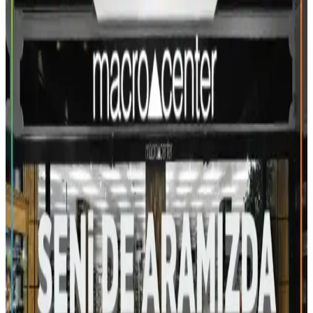
Bursa'da uygun fiyatlı alışveriş seçenekleri ve büyük mağaza
zincirleri hakkında detaylar, indirimler ve ihtiyaçlara uygun mağaza
önerileri içerir.
2025'te Bergama Migros ile Alışverişte Konfor ve
Güvenin Sırrı
Bergama Migros’ta güvenli ve avantajlı alışverişin keyfini çıkarın.
Güncel kampanyaları kaçırmayın, hemen keşfedin!
Bershka'da İnternetten Alınan Ürünü Mağazada
Değiştirmek 2025'te Nasıl Mümkün?
Bershka'da internetten alınan ürünleri mağazada değiştirmek için
gerekli şartları ve adımları 2025 güncel rehberimizle keşfedin.
Hemen inceleyin!
Gaziantep'teki Migros Şubeleri ve Hizmetleri
Hakkında Detaylı Bilgi
Gaziantep'teki Migros mağazaları, geniş ürün yelpazesi ve
ulaşılabilir konumlarıyla kaliteli alışveriş imkanı sunar. Modern
hizmetler ve uygun fiyatlarla şehirde öne çıkar.