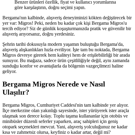
Benzer ürünleri özellik, fiyat ve kullanıcı yorumlarına
göre karşılaştırın, doğru seçimi yapın.
Bergama'nın kalbinde, alışveriş deneyiminizi kökten değiştirecek bir
yer var: Migros! Peki, neden bu kadar çok kişi Bergama Migros'u
tercih ediyor? Siz de günlük koşuşturmanızda pratik ve güvenilir bir
alışveriş arıyorsanız, doğru yerdesiniz.
Şehrin tarihi dokusuyla modern yaşamın buluştuğu Bergama'da,
alışveriş alışkanlıkları hızla evriliyor. İşte tam bu noktada, Bergama
Migros devreye girerek hem kaliteyi hem de erişilebilirliği bir arada
sunuyor. Bu mağaza, sadece ürün çeşitliliğiyle değil, aynı zamanda
sunduğu konfor ve avantajlarla da bölgenin vazgeçilmezi haline
geliyor.
Bergama Migros Nerede ve Nasıl
Ulaşılır?
Bergama Migros, Cumhuriyet Caddesi'nin tam kalbinde yer alıyor.
İlçe merkezine olan yakınlığı sayesinde, ister yürüyerek ister araçla
ulaşmak son derece kolay. Toplu taşıma kullananlar için otobüs ve
minibüsler düzenli seferler yaparken, araç sahipleri için geniş
otopark seçenekleri mevcut. Yani, alışveriş yolculuğunuz ne kadar
kısa ve zahmetsiz olursa, keyfiniz o kadar artar, değil mi?