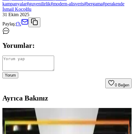
kampanyalar
#
guvenilirlik
#
modern-alisveris
#
bergama
#
perakende
İsmail Koçoğlu
31 Ekim 2025
Paylaş:
f
𝕏
Yorumlar:
Yorum
0
Beğen
Ayrıca Bakınız
Bursa'da Uygun Fiyatlı Alışveriş Noktaları ve
Büyük Mağaza Seçenekleri