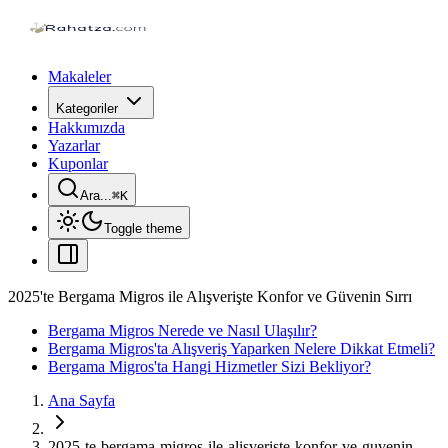
Makaleler
Kategoriler
Hakkımızda
Yazarlar
Kuponlar
Ara...
⌘
K
Toggle theme
2025'te Bergama Migros ile Alışverişte Konfor ve Güvenin Sırrı
Bergama Migros Nerede ve Nasıl Ulaşılır?
Bergama Migros'ta Alışveriş Yaparken Nelere Dikkat Etmeli?
Bergama Migros'ta Hangi Hizmetler Sizi Bekliyor?
Ana Sayfa
2025-te-bergama-migros-ile-alisveriste-konfor-ve-guvenin-