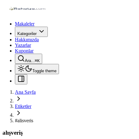
Makaleler
Kategoriler
Hakkımızda
Yazarlar
Kuponlar
Ara...
⌘
K
Toggle theme
Ana Sayfa
Etiketler
#
alisveris
alışveriş