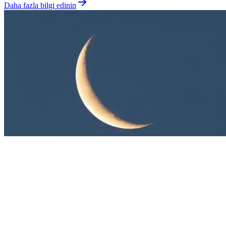
Daha fazla bilgi edinin
Arama
Somon Fiyatlarını Etkileyen Unsurlar ve Bilinçli
Alışveriş İpuçları
Somon fiyatları piyasa koşulları ve mevsimsel faktörlere bağlı olarak
değişir. Bilinçli alışveriş için fiyat karşılaştırması ve tedarik zinciri
bilgisi önemlidir.