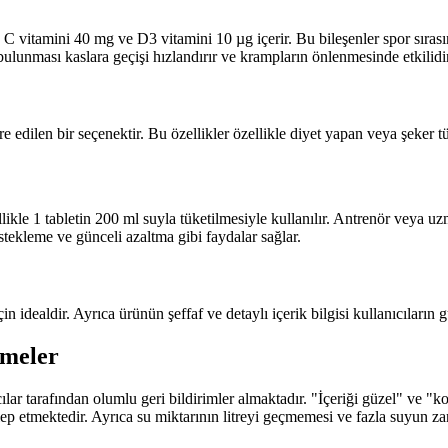
tamini 40 mg ve D3 vitamini 10 µg içerir. Bu bileşenler spor sırasın
lunması kaslara geçişi hızlandırır ve krampların önlenmesinde etkilidir
 edilen bir seçenektir. Bu özellikler özellikle diyet yapan veya şeker tük
ellikle 1 tabletin 200 ml suyla tüketilmesiyle kullanılır. Antrenör veya 
tekleme ve günceli azaltma gibi faydalar sağlar.
 idealdir. Ayrıca ürünün şeffaf ve detaylı içerik bilgisi kullanıcıların 
rmeler
 tarafından olumlu geri bildirimler almaktadır. "İçeriği güzel" ve "kotu
 etmektedir. Ayrıca su miktarının litreyi geçmemesi ve fazla suyun zarar