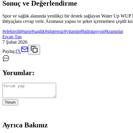
Sonuç ve Değerlendirme
Spor ve sağlık alanında yenilikçi bir destek sağlayan Water Up WUP El
ihtiyaçlara cevap verir. Aromasız yapısı ve şeker içermemesi çeşitli kul
#
elektrolit
#
spor
#
saglik
#
glutensiz
#
vitamin
#
hidratasyon
#
kramplar
Ercan Tan
7 Şubat 2026
Paylaş:
f
𝕏
Yorumlar:
Yorum
Ayrıca Bakınız