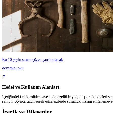
Bu 10 şeyin sırrını çözen şanslı olacak
devamını oku
Hedef ve Kullanım Alanları
İçeriğindeki elektrolitler sayesinde özellikle yoğun spor aktiviteleri s
sahiptir. Ayrıca uzun süreli egzersizlerde susuzluk hissini engellemeye
İçerik ve Bileşenler