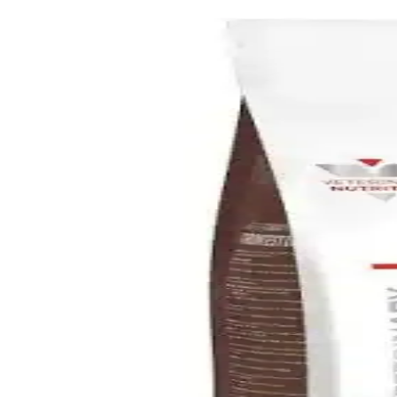
Potasyum Yükselten Yiyecekler ve Sağlık Üzerindeki Ö
Potasyumun vücut fonksiyonlarındaki önemi ve potasyum içeren yiyece
Hardline İZOTONİK ELEKTROLİT MİSKET LİMON A
Hardline İZOTONİK ELEKTROLİT MİSKET LİMON AROMALI, sporcuların 
kolaylaştıran yüksek kaliteli bir takviyedir.
Water Up WUP Elektrolyte Takviyesi: Spor ve Sağlık
Water Up WUP elektrolyte tableti, aromasız ve glutensiz formuyla spor 
Powerade: Spor ve Günlük Hayatta Sağlıklı Hidratasyo
Powerade, elektrolit takviyeli ve sıfır şeker içeren içecekleriyle sporcu
Ev Yapımı Spor İçecekleri: Kurutulmuş Meyve Tozları
Ev yapımı spor içecekleri, doğal kurutulmuş meyve tozları ve narenciy