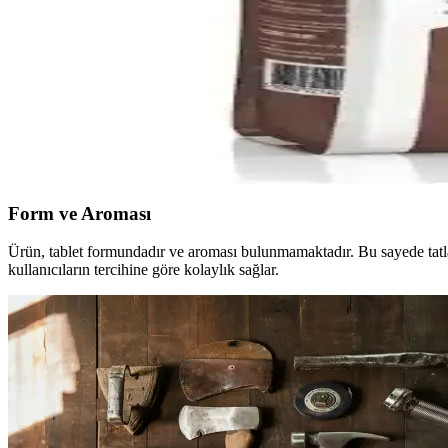
Proteinocean BCAA+ Yeşil Elma ile Enerji Desteği ve
Proteinocean BCAA+ Yeşil Elma, 7 g BCAA (2:1:1) ve glutamin ile elekt
sunar.
Royal Canin Gastrointestinal 2 kg: Kediler için bağırs
Gastrointestinal sorunları olan kedilere yönelik tam diyet. Yüksek sind
kullanılır, porsiyon planı önemlidir.
Form ve Aroması
Ürün, tablet formundadır ve aroması bulunmamaktadır. Bu sayede tatl
kullanıcıların tercihine göre kolaylık sağlar.