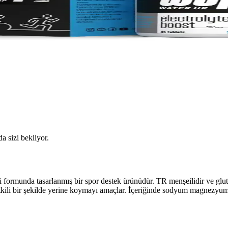
da sizi bekliyor.
munda tasarlanmış bir spor destek ürünüdür. TR menşeilidir ve glutensi
 ve etkili bir şekilde yerine koymayı amaçlar. İçeriğinde sodyum magnezyu