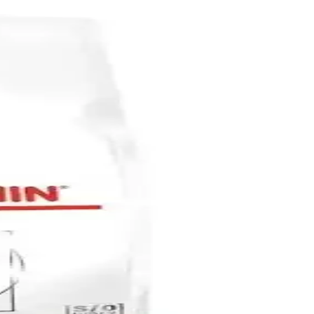
ş kaynaklar eksikliği nedeniyle uzman görüşü öneriliyor.
e
min ve enerji bileşenleriyle antrenman sonrası toparlanmayı
önler ve susuzluğu engeller.
ı ve hidrasyonu destekler.
lama ve pratik kullanım avantajları sunuyor.