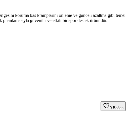
 dengesini koruma kas kramplarını önleme ve günceli azaltma gibi temel
ek puanlamasıyla güvenilir ve etkili bir spor destek ürünüdür.
0
Beğen