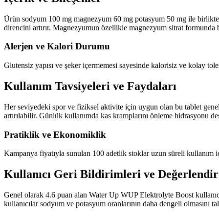
Ürün sodyum 100 mg magnezyum 60 mg potasyum 50 mg ile birlikte C vi
direncini artırır. Magnezyumun özellikle magnezyum sitrat formunda bu
Alerjen ve Kalori Durumu
Glutensiz yapısı ve şeker içermemesi sayesinde kalorisiz ve kolay tolere
Kullanım Tavsiyeleri ve Faydaları
Her seviyedeki spor ve fiziksel aktivite için uygun olan bu tablet gen
artırılabilir. Günlük kullanımda kas kramplarını önleme hidrasyonu des
Pratiklik ve Ekonomiklik
Kampanya fiyatıyla sunulan 100 adetlik stoklar uzun süreli kullanım için
Kullanıcı Geri Bildirimleri ve Değerlendi
Genel olarak 4.6 puan alan Water Up WUP Elektrolyte Boost kullanıcılar
kullanıcılar sodyum ve potasyum oranlarının daha dengeli olmasını talep