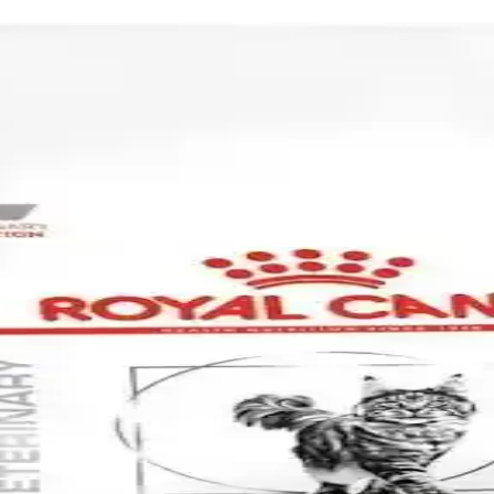
nemi: Bilinenler ve Eksikler
kler hakkında genel bilgiler sunuluyor. Ancak, spesifik ve doğrulanmı
ROMALI: Sporcular İçin Güçlü ve Vegan Takviy
performansını yükselten, vegan dostu ve aromalı, elektrolit, vita
 İçin Güçlü Destek Ürünü
sırasında kaybedilen mineralleri hızlıca yerine koyar, kas kramplarını 
n İçin Elektrolit Zengini İçecek Seçenekleri
lar ve sağlıklı yaşam tutkunları için ideal, çeşitli ürünleriyle performans
 ve Elektrolit Dengesi İçin Doğal Yöntemler
e kabuklarıyla hazırlanarak elektrolit dengesini sağlıyor. Uzun süre sak