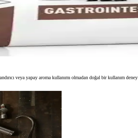
 Hızlı Toparlanma Takviyesi
rolit içeren toz formülüdür; enerji desteği, dayanıklılık ve hızlı topa
ak sağlığını destekleyen tam diyet
irilebilirlik, elektrolit dengesi ve enerji yoğunluğu ile akut dönem ve i
andırıcı veya yapay aroma kullanımı olmadan doğal bir kullanım deneyi