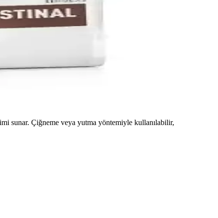
rlanmayı destekler; kolay karışım ve Türkiye menşei güvenilirlik
yileşme süreçlerinde beslenmeyi destekler; veteriner gözetiminde
mi sunar. Çiğneme veya yutma yöntemiyle kullanılabilir,