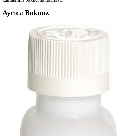
Ayrıca Bakınız
Potasyum İçeren Meyveler ve Sağlık Üzerindeki
Etkileri Analizi
Potasyum içeren meyveler, kalp sağlığı ve kas fonksiyonları için
önemli olup, dengeli diyetle tüketilmeli. Muz, avokado ve portakal
gibi meyvelerle sağlıklı yaşam desteklenir.
Migros'ta Muz ve Sağlıklı Ürün Çeşitleri: Geniş
Seçenekler ve Uygun Fiyatlar
Migros, geniş ürün yelpazesi ve online hizmetleriyle sağlıklı
beslenmeyi destekleyen muz ve meyve seçenekleri sunar, ekonomik
ve pratik alışveriş imkanı sağlar.
Mineralli Besinler ve Sağlıklı Yaşam İçin Önemi:
Günlük Diyette Minerallerin Rolü ve Faydaları
Mineralli besinler, vücut fonksiyonlarını destekleyen temel