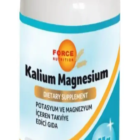
elementlerdir. Günlük diyetinizde kalsiyum, demir ve potasyum gibi
mineralleri alarak sağlığınızı koruyabilirsiniz.
Potasyum İçeriği Yüksek Besinler ve Sağlık
Üzerindeki Faydaları
Potasyum, kas ve sinir fonksiyonları ile kalp sağlığı için önemli.
Muz, avokado ve ıspanak gibi besinlerle günlük potasyum
ihtiyacınızı karşılayın.
Su ve Mineral İçeren Besinler: Sağlıklı Yaşam İçin
Temel Beslenme Kaynakları
Su ve mineraller içeren besinler, vücut fonksiyonlarını destekler,
sağlıklı yaşamın vazgeçilmezleridir. Günlük diyetinizde bu besinlere
yer vererek sağlığınızı koruyun.
Güneş Kurusu ve Kuru Kayısı: Doğal ve Sağlıklı
Kuru Meyve Alternatifleri
Güneş kurusu ve kuru kayısı, doğal kurutma yöntemleriyle
hazırlanan sağlıklı kuru meyve seçenekleridir. Besin değerleri ve
kullanım alanlarıyla sağlıklı atıştırmalıklar sunar.