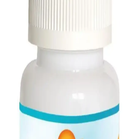
Potasyum içeren meyveler, kalp sağlığı ve kas fonksiyonları için
önemli olup, dengeli diyetle tüketilmeli. Muz, avokado ve portakal
gibi meyvelerle sağlıklı yaşam desteklenir.
Migros'ta Muz ve Sağlıklı Ürün Çeşitleri: Geniş
Seçenekler ve Uygun Fiyatlar
Migros, geniş ürün yelpazesi ve online hizmetleriyle sağlıklı
beslenmeyi destekleyen muz ve meyve seçenekleri sunar, ekonomik
ve pratik alışveriş imkanı sağlar.
Mineralli Besinler ve Sağlıklı Yaşam İçin Önemi:
Günlük Diyette Minerallerin Rolü ve Faydaları
Mineralli besinler, vücut fonksiyonlarını destekleyen temel
elementlerdir. Günlük diyetinizde kalsiyum, demir ve potasyum gibi
mineralleri alarak sağlığınızı koruyabilirsiniz.
Potasyum İçeriği Yüksek Besinler ve Sağlık
Üzerindeki Faydaları
Potasyum, kas ve sinir fonksiyonları ile kalp sağlığı için önemli.
Muz, avokado ve ıspanak gibi besinlerle günlük potasyum