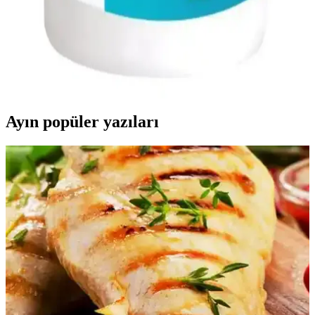
Etkileri ve Takviye Seçenekleri
Magnezyum ve potasyum, kas ve sinir sağlığından enerji üretimine
kadar vücutta kritik roller üstlenir. Eksiklik belirtileri, besin
kaynakları ve takviye seçenekleriyle bu minerallerin önemi
detaylandırılıyor.
Ayın popüler yazıları