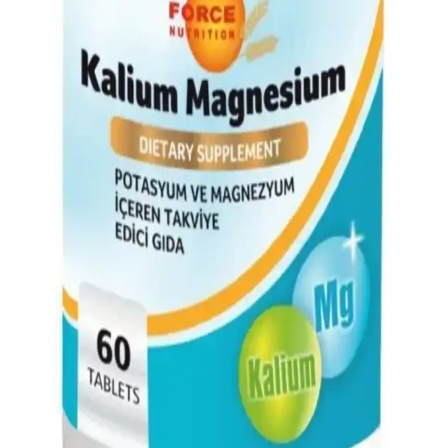
ihtiyacınızı karşılayın.
Su ve Mineral İçeren Besinler: Sağlıklı Yaşam İçin
Temel Beslenme Kaynakları
Su ve mineraller içeren besinler, vücut fonksiyonlarını destekler,
sağlıklı yaşamın vazgeçilmezleridir. Günlük diyetinizde bu besinlere
yer vererek sağlığınızı koruyun.
Güneş Kurusu ve Kuru Kayısı: Doğal ve Sağlıklı
Kuru Meyve Alternatifleri
Güneş kurusu ve kuru kayısı, doğal kurutma yöntemleriyle
hazırlanan sağlıklı kuru meyve seçenekleridir. Besin değerleri ve
kullanım alanlarıyla sağlıklı atıştırmalıklar sunar.
Potasyumun Günlük Diyetteki Rolü ve Sağlık
Üzerindeki Etkileri
Potasyum, kalp sağlığı ve kas fonksiyonları için önemli, meyve,
sebze ve deniz ürünleriyle kolayca alınabilir, günlük 3,5 gram
önerilir.
Magnezyum ve Potasyumun Vücut Sağlığına