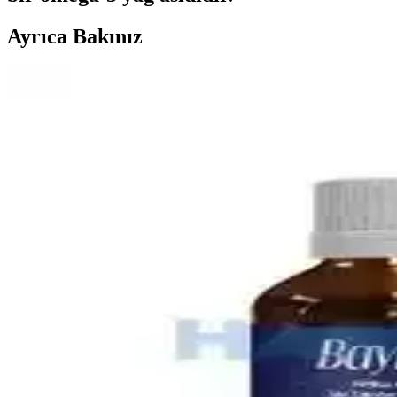
Ayrıca Bakınız
Bebek Mama Sandalyesi Almanın Avantajları ve Ekon
Bebek mama sandalyeleri, güvenlik ve ebeveyn rahatlığı sağlar. Ekono
En İyi Bebek Gaz İlacı Seçimi: Güvenilir ve Doğal Ç
Bebeklerin gaz sancılarını hafifletmek için doğal ve güvenilir bebek g
Omo Hijyen Ürünleri: Günlük Temizlik ve Hijyen İç
Omo hijyen ürünleri, çocuklar ve ev kullanımı için etkili temizlik ve
4 Aylık Bebekler İçin Ek Gıda Rehberi: Temel İlkele
4 aylık bebekler için ek gıda süreci, gelişimsel belirtiler ve hijyen kur
En İyi Bebek Çantası Seçimi: Dayanıklı, Pratik ve 