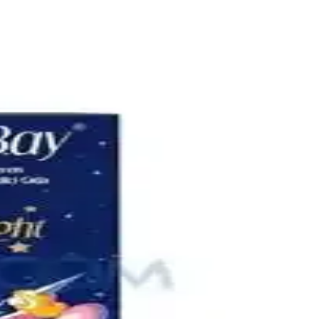
çözümler sunar. Doğru seçim bebeğin konforunu artırır.
masını sağlayın.
zümler sunar.
.