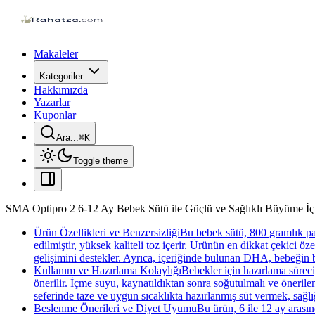
Makaleler
Kategoriler
Hakkımızda
Yazarlar
Kuponlar
Ara...
⌘
K
Toggle theme
SMA Optipro 2 6-12 Ay Bebek Sütü ile Güçlü ve Sağlıklı Büyüme 
Ürün Özellikleri ve BenzersizliğiBu bebek sütü, 800 gramlık pak
edilmiştir, yüksek kaliteli toz içerir. Ürünün en dikkat çekici ö
gelişimini destekler. Ayrıca, içeriğinde bulunan DHA, bebeğin b
Kullanım ve Hazırlama KolaylığıBebekler için hazırlama süreci, h
önerilir. İçme suyu, kaynatıldıktan sonra soğutulmalı ve önerilen
seferinde taze ve uygun sıcaklıkta hazırlanmış süt vermek, sağ
Beslenme Önerileri ve Diyet UyumuBu ürün, 6 ile 12 ay arasında