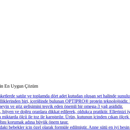
İçin En Uygun Çözüm
etlerde satılır ve toplamda dört adet kutudan oluşan set halinde sunulu
zelliklerinden biri, içeriğinde bulunan OPTIPRO® protein teknolojisidir. 
eyin ve göz gelişimini teşvik eden önemli bir omega-3 yağ asididir.
ijyen ve doğru oranlara dikkat edilerek, oldukça pratiktir. Ellerinizi i
 miktarda ölçü ile toz ile karıştırılır. Ürün, kutunun içinden çıkan ölçek
lığını korumak adına büyük önem taşır.
ki bebekler için özel olarak formüle edilmiştir. Anne sütü en iyi besi