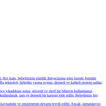
r. Her kutu, bebeğinizin günlük ihtiyaçlarına göre özenle formüle
Bu teknoloji, bebeğin yaşına uygun, dengeli ve kaliteli protein sağlar,
yice yıkadıktan sonra, güvenli ve steril bir biberon kullanmanız
 kullanılarak, tam ve dengeli bir karışım elde edilir. Bebeğinize her
n kaynağıdır ve emzirmenin devamı teşvik edilir. Ancak, tamamlayıcı