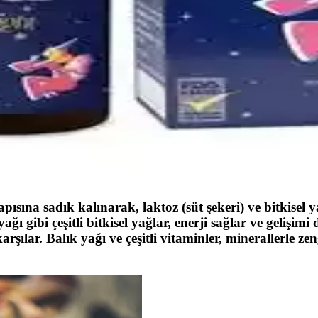
e ergonomik tasarım gibi önemli özelliklere dikkat edin. Bu rehberle e
llanım ve Güvenlik Rehberi
i, tahrişi hafifletir ve rahatlatır. Kullanım talimatlarına uyulduğunda gü
eri: Güvenli ve Ekonomik Saklama Çözümleri
lebilirlik sağlar, kolay temizlenir, güvenli ve ekonomik kullanımıyla ebe
ası Ürünleri ve Kullanım Önerileri
ler. Güvenli kullanım için doktor önerisi ve dikkatli seçim önemlidir.
ısına sadık kalınarak, laktoz (süt şekeri) ve bitkisel yağ
ağı gibi çeşitli bitkisel yağlar, enerji sağlar ve gelişimi
arşılar. Balık yağı ve çeşitli vitaminler, minerallerle ze