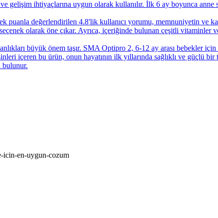
gelişim ihtiyaçlarına uygun olarak kullanılır. İlk 6 ay boyunca anne s
uanla değerlendirilen 4.8'lik kullanıcı yorumu, memnuniyetin ve kalit
 seçenek olarak öne çıkar. Ayrıca, içeriğinde bulunan çeşitli vitaminler v
nlıkları büyük önem taşır. SMA Optipro 2, 6-12 ay arası bebekler için ha
eri içeren bu ürün, onun hayatının ilk yıllarında sağlıklı ve güçlü bir
a bulunur.
me-icin-en-uygun-cozum