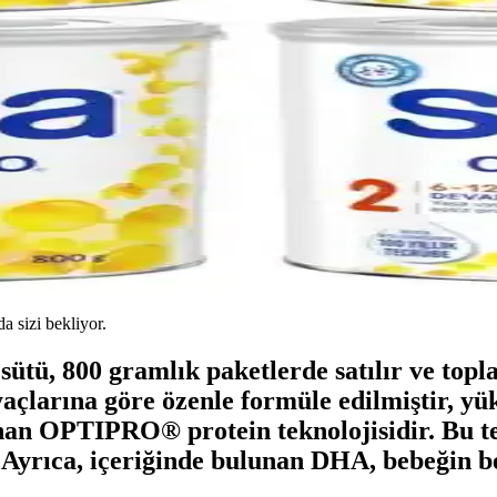
da sizi bekliyor.
sütü, 800 gramlık paketlerde satılır ve top
açlarına göre özenle formüle edilmiştir, yük
lunan OPTIPRO® protein teknolojisidir. Bu te
er. Ayrıca, içeriğinde bulunan DHA, bebeğin b