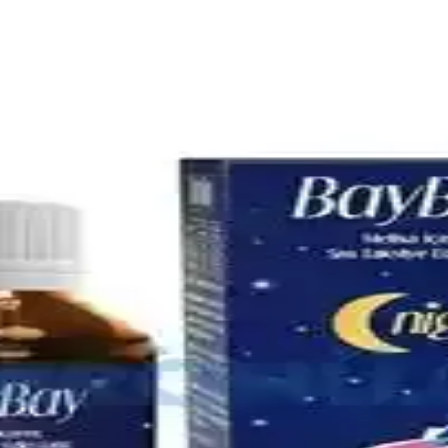
omik Seçenekler Üzerine Analiz
mik modeller ve ikinci el seçenekler, uzun vadeli kullanım için pratik 
özümlerle Bebek Rahatlığı
az ilaçları hakkında bilgi alın. Doğru ürün seçimiyle bebeğinizin rahatla
in Güvenilir Çözüm
 hijyen sağlar, çok yönlü ürün yelpazesiyle günlük yaşamda güvenilir çö
r ve Uygulamalar
allarıyla sağlıklı beslenme alışkanlıklarının kazanılması üzerine odaklanır
Ergonomik Modeller Rehberi