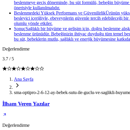
beslenmeye geçiş döneminde, bu süt formülü, bebeğin büyüme ve 
önerisiyle kullanılmalıdır.
Beslenmedeki Yüksek Performans ve GüvenilirlikÜrünün yüksek p
besleyici içeriğiyle, ebeveynlerin güvenle tercih edebileceği bir
olumlu yönde etkiler.
SonuçSağlıklı bir büyüme ve gelişim için, doğru beslenme alışka
beslenme ürünüdür. Bebeğinizin ihtiyaç duyduğu tüm temel besinl
bu süt, bebeklerin mutlu, sağlıklı ve enerjik büyümesine katkıd
Değerlendirme
3.7
/
5
Ana Sayfa
sma-optipro-2-6-12-ay-bebek-sutu-ile-guclu-ve-saglikli-buyu
İlham Veren Yazılar
Değerlendirme