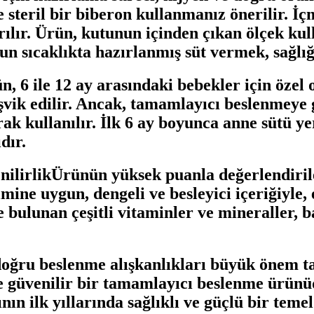
ve steril bir biberon kullanmanız önerilir. 
ırılır. Ürün, kutunun içinden çıkan ölçek ku
ygun sıcaklıkta hazırlanmış süt vermek, sağl
6 ile 12 ay arasındaki bebekler için özel o
vik edilir. Ancak, tamamlayıcı beslenmeye 
ak kullanılır. İlk 6 ay boyunca anne sütü y
dır.
lirlikÜrünün yüksek puanla değerlendirile
imine uygun, dengeli ve besleyici içeriğiyle,
e bulunan çeşitli vitaminler ve mineraller, b
doğru beslenme alışkanlıkları büyük önem t
i ve güvenilir bir tamamlayıcı beslenme ürü
nın ilk yıllarında sağlıklı ve güçlü bir tem