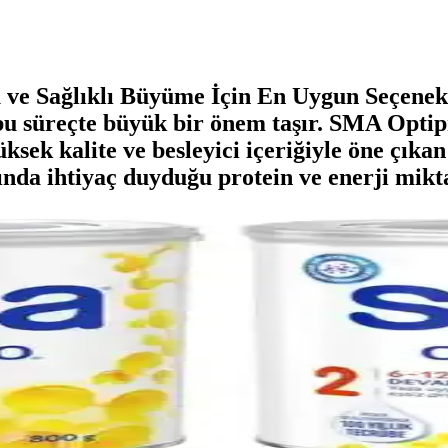
e Sağlıklı Büyüme İçin En Uygun SeçenekBeb
 bu süreçte büyük bir önem taşır. SMA Optip
üksek kalite ve besleyici içeriğiyle öne çık
nda ihtiyaç duyduğu protein ve enerji miktar