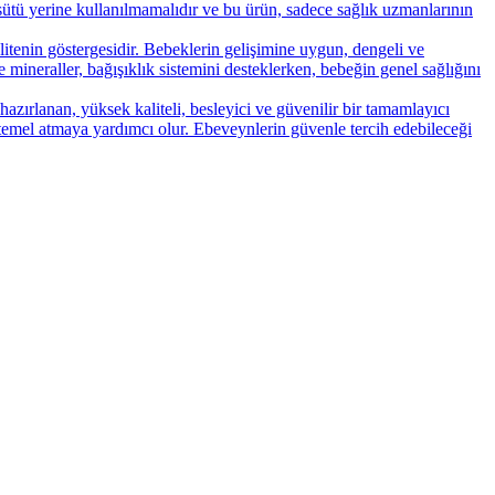
ütü yerine kullanılmamalıdır ve bu ürün, sadece sağlık uzmanlarının
enin göstergesidir. Bebeklerin gelişimine uygun, dengeli ve
e mineraller, bağışıklık sistemini desteklerken, bebeğin genel sağlığını
zırlanan, yüksek kaliteli, besleyici ve güvenilir bir tamamlayıcı
 temel atmaya yardımcı olur. Ebeveynlerin güvenle tercih edebileceği