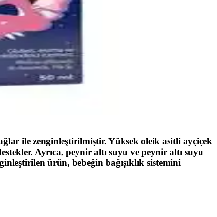
n uygun modeli kolayca bulun.
venlidir, ebeveynler ve doktorlar tarafından tercih edilir.
veynlerin tercihidir.
lar ile zenginleştirilmiştir. Yüksek oleik asitli ayçiçek
 destekler. Ayrıca, peynir altı suyu ve peynir altı suyu
nginleştirilen ürün, bebeğin bağışıklık sistemini