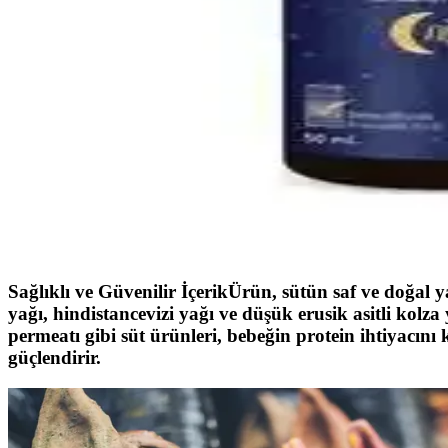
Bebek çantası seçerken dayanıklılık, su geçirmezlik, geniş iç hacim v
Çocuklar İçin Güvenli ve Etkili Boğaz Spreyleri: Ku
Çocuklar için güvenli ve doğal içeriklerle formüle edilen boğaz spreyler
Yıkanabilir Kilitli Bebek Mama Kabı ve Gıda Poşetl
Yıkanabilir kilitli bebek mama kabı ve gıda poşetleri hijyen ve sürdürü
Bebeklerde Uyku Kalitesini Artıran Doğal Uyku Daml
Bebek uyku damlaları, doğal içeriklerle uyku kalitesini artırmayı hedef
Sağlıklı ve Güvenilir İçerikÜrün, sütün saf ve doğal yap
yağı, hindistancevizi yağı ve düşük erusik asitli kolza y
permeatı gibi süt ürünleri, bebeğin protein ihtiyacını k
güçlendirir.