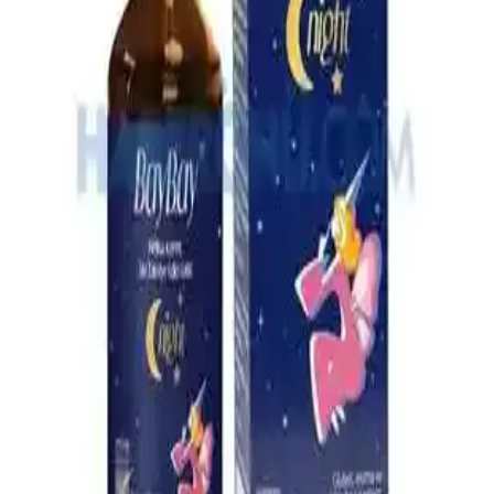
4 Aylık Bebekler İçin Ek Gıda Rehberi: Temel İlkeler
ve Uygulamalar
4 aylık bebekler için ek gıda süreci, gelişimsel belirtiler ve hijyen
kurallarıyla sağlıklı beslenme alışkanlıklarının kazanılması üzerine
odaklanır.
En İyi Bebek Çantası Seçimi: Dayanıklı, Pratik ve
Ergonomik Modeller Rehberi
Bebek çantası seçerken dayanıklılık, su geçirmezlik, geniş iç hacim
ve ergonomik tasarım gibi önemli özelliklere dikkat edin. Bu
rehberle en uygun modeli kolayca bulun.
Çocuklar İçin Güvenli ve Etkili Boğaz Spreyleri:
Kullanım ve Güvenlik Rehberi
Çocuklar için güvenli ve doğal içeriklerle formüle edilen boğaz
spreyleri, tahrişi hafifletir ve rahatlatır. Kullanım talimatlarına
uyulduğunda güvenlidir, ebeveynler ve doktorlar tarafından tercih
edilir.