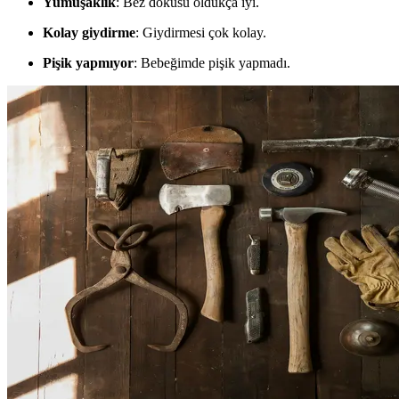
Yumuşaklık
: Bez dokusu oldukça iyi.
Kolay giydirme
: Giydirmesi çok kolay.
Pişik yapmıyor
: Bebeğimde pişik yapmadı.