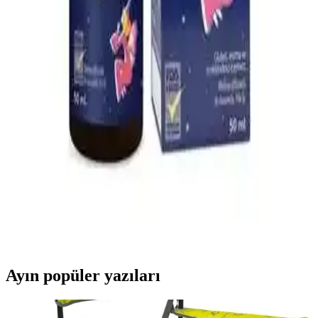
Çocuklar için güvenli ve doğal içeriklerle formüle edilen boğaz
spreyleri, tahrişi hafifletir ve rahatlatır. Kullanım talimatlarına
uyulduğunda güvenlidir, ebeveynler ve doktorlar tarafından tercih
edilir.
Yıkanabilir Kilitli Bebek Mama Kabı ve Gıda
Poşetleri: Güvenli ve Ekonomik Saklama Çözümleri
Yıkanabilir kilitli bebek mama kabı ve gıda poşetleri hijyen ve
sürdürülebilirlik sağlar, kolay temizlenir, güvenli ve ekonomik
kullanımıyla ebeveynlerin tercihidir.
Bebeklerde Uyku Kalitesini Artıran Doğal Uyku
Damlası Ürünleri ve Kullanım Önerileri
Bebek uyku damlaları, doğal içeriklerle uyku kalitesini artırmayı
hedefler. Güvenli kullanım için doktor önerisi ve dikkatli seçim
önemlidir.
Ayın popüler yazıları