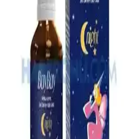
İçin Güvenilir Çözüm
Omo hijyen ürünleri, çocuklar ve ev kullanımı için etkili temizlik ve
hijyen sağlar, çok yönlü ürün yelpazesiyle günlük yaşamda güvenilir
çözümler sunar.
4 Aylık Bebekler İçin Ek Gıda Rehberi: Temel İlkeler
ve Uygulamalar
4 aylık bebekler için ek gıda süreci, gelişimsel belirtiler ve hijyen
kurallarıyla sağlıklı beslenme alışkanlıklarının kazanılması üzerine
odaklanır.
En İyi Bebek Çantası Seçimi: Dayanıklı, Pratik ve
Ergonomik Modeller Rehberi
Bebek çantası seçerken dayanıklılık, su geçirmezlik, geniş iç hacim
ve ergonomik tasarım gibi önemli özelliklere dikkat edin. Bu
rehberle en uygun modeli kolayca bulun.
Çocuklar İçin Güvenli ve Etkili Boğaz Spreyleri:
Kullanım ve Güvenlik Rehberi