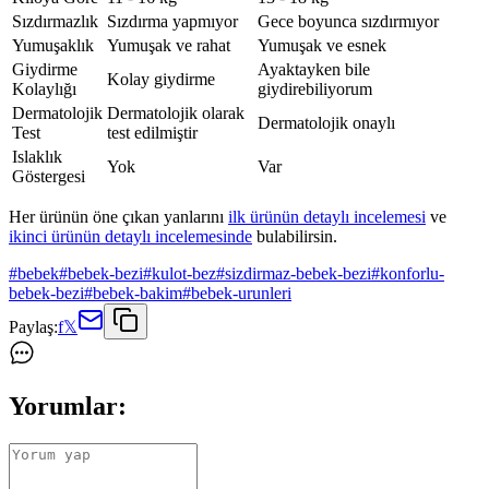
Sızdırmazlık
Sızdırma yapmıyor
Gece boyunca sızdırmıyor
Yumuşaklık
Yumuşak ve rahat
Yumuşak ve esnek
Giydirme
Ayaktayken bile
Kolay giydirme
Kolaylığı
giydirebiliyorum
Dermatolojik
Dermatolojik olarak
Dermatolojik onaylı
Test
test edilmiştir
Islaklık
Yok
Var
Göstergesi
Her ürünün öne çıkan yanlarını
ilk ürünün detaylı incelemesi
ve
ikinci ürünün detaylı incelemesinde
bulabilirsin.
#
bebek
#
bebek-bezi
#
kulot-bez
#
sizdirmaz-bebek-bezi
#
konforlu-
bebek-bezi
#
bebek-bakim
#
bebek-urunleri
Paylaş:
f
𝕏
Yorumlar: