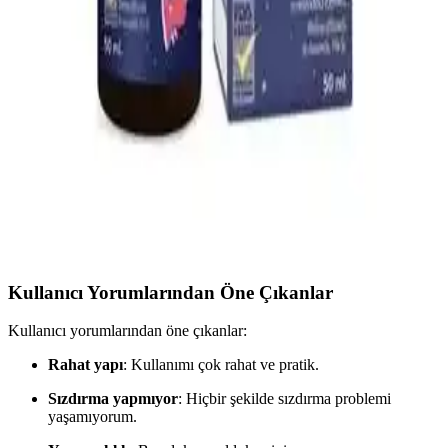
Yıkanabilir Kilitli Bebek Mama Kabı ve Gıda
Poşetleri: Güvenli ve Ekonomik Saklama Çözümleri
Yıkanabilir kilitli bebek mama kabı ve gıda poşetleri hijyen ve
sürdürülebilirlik sağlar, kolay temizlenir, güvenli ve ekonomik
kullanımıyla ebeveynlerin tercihidir.
Bebeklerde Uyku Kalitesini Artıran Doğal Uyku
Damlası Ürünleri ve Kullanım Önerileri
Bebek uyku damlaları, doğal içeriklerle uyku kalitesini artırmayı
hedefler. Güvenli kullanım için doktor önerisi ve dikkatli seçim
önemlidir.
Kullanıcı Yorumlarından Öne Çıkanlar
Kullanıcı yorumlarından öne çıkanlar:
Rahat yapı
: Kullanımı çok rahat ve pratik.
Sızdırma yapmıyor
: Hiçbir şekilde sızdırma problemi
yaşamıyorum.