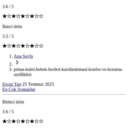
3.6
/
5
İkinci ürün
3.5
/
5
Ana Sayfa
prima-kulot-bebek-bezleri-karsilastirmasi-konfor-ve-koruma-
ozellikleri
Ercan Tan
·
25 Temmuz 2025
En Çok Arananlar
Birinci ürün
3.6
/
5