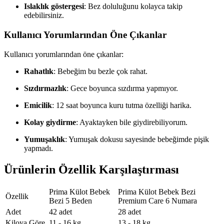
Islaklık göstergesi
: Bez doluluğunu kolayca takip
edebilirsiniz.
Kullanıcı Yorumlarından Öne Çıkanlar
Kullanıcı yorumlarından öne çıkanlar:
Rahatlık
: Bebeğim bu bezle çok rahat.
Sızdırmazlık
: Gece boyunca sızdırma yapmıyor.
Emicilik
: 12 saat boyunca kuru tutma özelliği harika.
Kolay giydirme
: Ayaktayken bile giydirebiliyorum.
Yumuşaklık
: Yumuşak dokusu sayesinde bebeğimde pişik
yapmadı.
Ürünlerin Özellik Karşılaştırması
Prima Külot Bebek
Prima Külot Bebek Bezi
Özellik
Bezi 5 Beden
Premium Care 6 Numara
Adet
42 adet
28 adet
Kiloya Göre
11 - 16 kg
13 - 18 kg