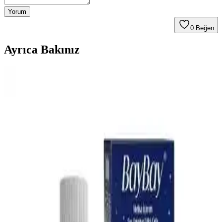
Yorum
0
Beğen
Ayrıca Bakınız
Bebek Mama Sandalyesi Almanın Avantajları ve
Ekonomik Seçenekler Üzerine Analiz
Bebek mama sandalyeleri, güvenlik ve ebeveyn rahatlığı sağlar.
Ekonomik modeller ve ikinci el seçenekler, uzun vadeli kullanım
için pratik çözümler sunar. Doğru seçim bebeğin konforunu artırır.
En İyi Bebek Gaz İlacı Seçimi: Güvenilir ve Doğal
Çözümlerle Bebek Rahatlığı
Bebeklerin gaz sancılarını hafifletmek için doğal ve güvenilir bebek
gaz ilaçları hakkında bilgi alın. Doğru ürün seçimiyle bebeğinizin
rahatlamasını sağlayın.
Omo Hijyen Ürünleri: Günlük Temizlik ve Hijyen