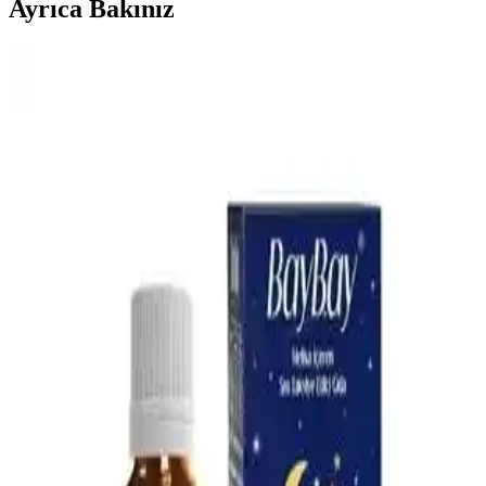
Ayrıca Bakınız
Bebek Mama Sandalyesi Almanın Avantajları ve
Ekonomik Seçenekler Üzerine Analiz
Bebek mama sandalyeleri, güvenlik ve ebeveyn rahatlığı sağlar.
Ekonomik modeller ve ikinci el seçenekler, uzun vadeli kullanım
için pratik çözümler sunar. Doğru seçim bebeğin konforunu artırır.
En İyi Bebek Gaz İlacı Seçimi: Güvenilir ve Doğal
Çözümlerle Bebek Rahatlığı
Bebeklerin gaz sancılarını hafifletmek için doğal ve güvenilir bebek
gaz ilaçları hakkında bilgi alın. Doğru ürün seçimiyle bebeğinizin
rahatlamasını sağlayın.
Omo Hijyen Ürünleri: Günlük Temizlik ve Hijyen
İçin Güvenilir Çözüm
Omo hijyen ürünleri, çocuklar ve ev kullanımı için etkili temizlik ve
hijyen sağlar, çok yönlü ürün yelpazesiyle günlük yaşamda güvenilir
çözümler sunar.