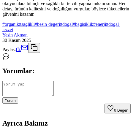
okuyuculara bilinçli ve sağlıklı bir tercih yapma imkanı sunar. Her
detay, ürünün kalitesini ve doğallığını vurgular, böylece tüketicilerin
güvenini kazanır.
#
organik
#
saglikli
#
besin-degeri
#
dogal
#
bagisiklik
#
enerji
#
dogal-
lezzet
Yasin Akman
30 Kasım 2025
Paylaş:
f
𝕏
Yorumlar:
Yorum
0
Beğen
Ayrıca Bakınız