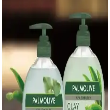
Tavuk Kelebek Kilosu ve Piyasa Durumu: Fiyatlar
ve Satın Alma İpuçları
Tavuk kelebek, tavuk göğsünün ikiye bölünerek hazırlanan ürün
olup, fiyatlar kalite ve bölgeye göre değişir. Tüketicilere tazelik ve
düzgün kesim önemli ipuçları sunar.
Sazak Zeytinyağı: Doğal ve Geleneksel Üretimle
Sağlıklı Lezzet Kaynağı
Sazak Zeytinyağı, doğal, saf ve soğuk sıkım yöntemleriyle üretilmiş,
sağlıklı ve lezzetli bir zeytinyağıdır. Geleneksel üretim süreçleriyle
kalitesini koruyan bu ürün, mutfakta çok yönlü kullanım imkanı
sağlar.
Haşhaş Kreması Nedir ve Sağlıklı Kahvaltı
Seçenekleri Arasındaki Yeri
Haşhaş kreması, doğal içerikleri ve yüksek besin değeriyle
kahvaltılarda sağlıklı ve lezzetli bir alternatif sunar, içerdiği omega-3
ve lifler ile sağlığı destekler.
Sağlıklı gevrekler: Doğal içeriklerle beslenmede yeni