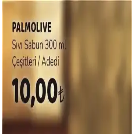
Sağlıklı Çikolata Seçerken Dikkat Edilmesi
Gerekenler ve En İyi Markalar
Sağlıklı çikolata seçiminde içerik, kakao oranı ve organik sertifika
önemli. Bu rehberde, sağlıklı çikolata özellikleri ve dikkat edilmesi
gerekenler detaylandırılıyor.
Otat Tereyağı Nedir, Özellikleri, Kullanım Alanları
ve Tüketici Yorumları
Otat tereyağı, doğal içerikleri ve yoğun aromasıyla öne çıkan
organik bir tereyağı türüdür. Sağlık ve lezzet açısından tercih edilen
bu ürün, kahvaltı ve yemeklerde kullanılır, tüketici yorumları ise
memnuniyet ve fiyat endişelerini yansıtır.
Natürel Kakao Tozu: Sağlıklı ve Katkısız Kakao
Aromasıyla Lezzetli Tarifler
Natürel kakao tozu, katkısız ve doğal yapısıyla sağlıklı yaşamı
destekler, çeşitli tariflerde kullanılabilir, antioksidan içeriğiyle sağlığa
faydalıdır.