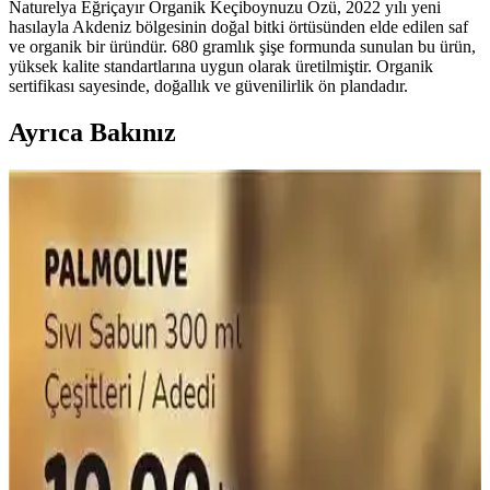
Naturelya Eğriçayır Organik Keçiboynuzu Özü, 2022 yılı yeni
hasılayla Akdeniz bölgesinin doğal bitki örtüsünden elde edilen saf
ve organik bir üründür. 680 gramlık şişe formunda sunulan bu ürün,
yüksek kalite standartlarına uygun olarak üretilmiştir. Organik
sertifikası sayesinde, doğallık ve güvenilirlik ön plandadır.
Ayrıca Bakınız
Sağlıklı Çikolata Seçerken Dikkat Edilmesi
Gerekenler ve En İyi Markalar
Sağlıklı çikolata seçiminde içerik, kakao oranı ve organik sertifika
önemli. Bu rehberde, sağlıklı çikolata özellikleri ve dikkat edilmesi
gerekenler detaylandırılıyor.
Otat Tereyağı Nedir, Özellikleri, Kullanım Alanları
ve Tüketici Yorumları
Otat tereyağı, doğal içerikleri ve yoğun aromasıyla öne çıkan
organik bir tereyağı türüdür. Sağlık ve lezzet açısından tercih edilen
bu ürün, kahvaltı ve yemeklerde kullanılır, tüketici yorumları ise
memnuniyet ve fiyat endişelerini yansıtır.