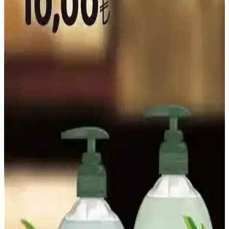
Natürel Kakao Tozu: Sağlıklı ve Katkısız Kakao
Aromasıyla Lezzetli Tarifler
Natürel kakao tozu, katkısız ve doğal yapısıyla sağlıklı yaşamı
destekler, çeşitli tariflerde kullanılabilir, antioksidan içeriğiyle sağlığa
faydalıdır.
Tavuk Kelebek Kilosu ve Piyasa Durumu: Fiyatlar
ve Satın Alma İpuçları
Tavuk kelebek, tavuk göğsünün ikiye bölünerek hazırlanan ürün
olup, fiyatlar kalite ve bölgeye göre değişir. Tüketicilere tazelik ve
düzgün kesim önemli ipuçları sunar.
Sazak Zeytinyağı: Doğal ve Geleneksel Üretimle
Sağlıklı Lezzet Kaynağı
Sazak Zeytinyağı, doğal, saf ve soğuk sıkım yöntemleriyle üretilmiş,
sağlıklı ve lezzetli bir zeytinyağıdır. Geleneksel üretim süreçleriyle
kalitesini koruyan bu ürün, mutfakta çok yönlü kullanım imkanı
sağlar.