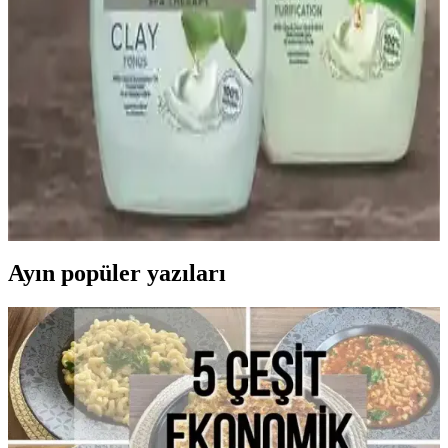
trend ve dikkat edilmesi gerekenler
Sağlıklı gevrekler, doğal içeriklerle hazırlanan, yüksek lif ve düşük
şekerli alternatifler sunar. Beslenme alışkanlıklarınızı destekleyen bu
ürünler hakkında detaylar burada.
Palmolive Sabun Çeşitleri ve Özellikleri: Cilt
Bakımında Farklı Seçenekler
Palmolive'nin çeşitli sabun seçenekleri, cilt tipine uygun
nemlendirici, ferahlatıcı ve doğal içerikli ürünleriyle temizlik ve
bakım sağlar, cilt sağlığını korur ve ferah bir his sunar.
Ayın popüler yazıları