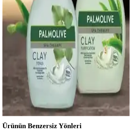
Haşhaş Kreması Nedir ve Sağlıklı Kahvaltı
Seçenekleri Arasındaki Yeri
Haşhaş kreması, doğal içerikleri ve yüksek besin değeriyle
kahvaltılarda sağlıklı ve lezzetli bir alternatif sunar, içerdiği omega-3
ve lifler ile sağlığı destekler.
Sağlıklı gevrekler: Doğal içeriklerle beslenmede yeni
trend ve dikkat edilmesi gerekenler
Sağlıklı gevrekler, doğal içeriklerle hazırlanan, yüksek lif ve düşük
şekerli alternatifler sunar. Beslenme alışkanlıklarınızı destekleyen bu
ürünler hakkında detaylar burada.
Palmolive Sabun Çeşitleri ve Özellikleri: Cilt
Bakımında Farklı Seçenekler
Palmolive'nin çeşitli sabun seçenekleri, cilt tipine uygun
nemlendirici, ferahlatıcı ve doğal içerikli ürünleriyle temizlik ve
bakım sağlar, cilt sağlığını korur ve ferah bir his sunar.
Ürünün Benzersiz Yönleri