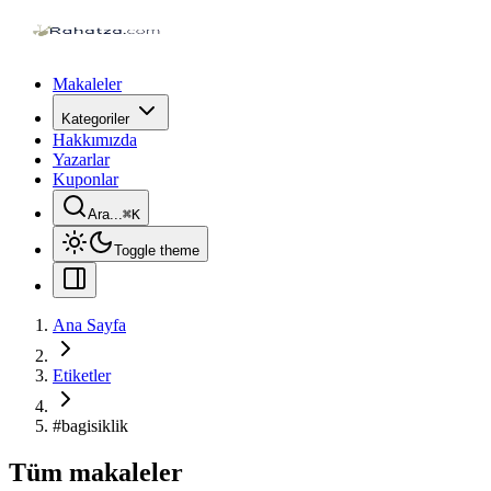
Makaleler
Kategoriler
Hakkımızda
Yazarlar
Kuponlar
Ara...
⌘
K
Toggle theme
Ana Sayfa
Etiketler
#
bagisiklik
Tüm makaleler