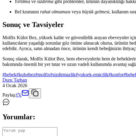
Yırtılma
ve
sızdırma
gibi problemler, ürünün dayanıklılığı hakkın
Bel kısmının
rahat olmaması
veya
büyük gelmesi
, kullanım sıra
Sonuç ve Tavsiyeler
Molfix Külot Bez, yüksek kalite ve güvenilirlik arayan ebeveynler iç
kullanıcıların yaşadığı sorunlar göz önüne alınacak olursa, ürünün b
edebilir. Ayrıca, satın almadan önce, ürünün kendi bebeğinizin ihtiyaç
Sonuç olarak, Molfix Külot Bez, hem ebeveynlerin hem de bebeklerin m
bakımında önemli bir yer tutar ve uzun vadeli kullanımda avantaj sağl
#
bebek
#
kulotbez
#
molfix
#
sizdirmazlik
#
yuksek-emicilik
#
konfor
#
bebe
Duru Tarhan
4 Ocak 2026
Paylaş:
f
𝕏
Yorumlar: