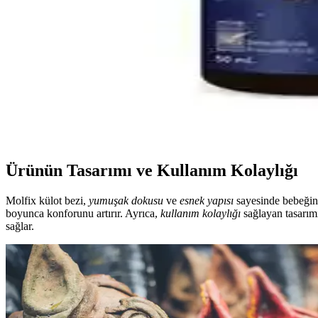
Çocuklar için güvenli ve doğal içeriklerle formüle edilen boğaz spreyler
Yıkanabilir Kilitli Bebek Mama Kabı ve Gıda Poşetl
Yıkanabilir kilitli bebek mama kabı ve gıda poşetleri hijyen ve sürdürü
Bebeklerde Uyku Kalitesini Artıran Doğal Uyku Daml
Bebek uyku damlaları, doğal içeriklerle uyku kalitesini artırmayı hedef
Ürünün Tasarımı ve Kullanım Kolaylığı
Molfix külot bezi,
yumuşak dokusu
ve
esnek yapısı
sayesinde bebeğin 
boyunca konforunu artırır. Ayrıca,
kullanım kolaylığı
sağlayan tasarımıy
sağlar.