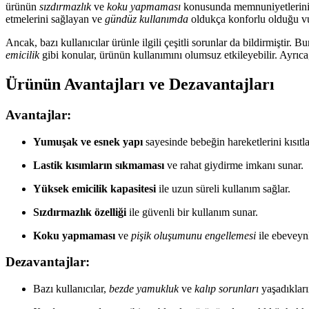
ürünün
sızdırmazlık
ve
koku yapmaması
konusunda memnuniyetlerini d
etmelerini sağlayan ve
gündüz kullanımda
oldukça konforlu olduğu v
Ancak, bazı kullanıcılar ürünle ilgili çeşitli sorunlar da bildirmiştir. B
emicilik
gibi konular, ürünün kullanımını olumsuz etkileyebilir. Ayrıc
Ürünün Avantajları ve Dezavantajları
Avantajlar:
Yumuşak ve esnek yapı
sayesinde bebeğin hareketlerini kısıtl
Lastik kısımların sıkmaması
ve rahat giydirme imkanı sunar.
Yüksek emicilik kapasitesi
ile uzun süreli kullanım sağlar.
Sızdırmazlık özelliği
ile güvenli bir kullanım sunar.
Koku yapmaması
ve
pişik oluşumunu engellemesi
ile ebeveynl
Dezavantajlar:
Bazı kullanıcılar,
bezde yamukluk
ve
kalıp sorunları
yaşadıkların