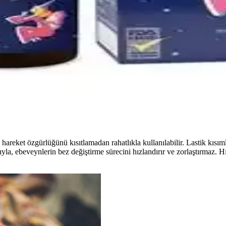
i, tahrişi hafifletir ve rahatlatır. Kullanım talimatlarına uyulduğunda gü
eri: Güvenli ve Ekonomik Saklama Çözümleri
lebilirlik sağlar, kolay temizlenir, güvenli ve ekonomik kullanımıyla ebe
ası Ürünleri ve Kullanım Önerileri
ler. Güvenli kullanım için doktor önerisi ve dikkatli seçim önemlidir.
hareket özgürlüğünü kısıtlamadan rahatlıkla kullanılabilir. Lastik kısım
la, ebeveynlerin bez değiştirme sürecini hızlandırır ve zorlaştırmaz. Hız