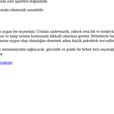
da soru işaretleri doğurabilir.
sında rahatsızlık yaratabilir.
in uygun bir seçenektir. Ürünün
sızdırmazlık
,
yüksek emicilik
ve
konforl
eden ve kalıp uyumu konusunda dikkatli olunması gerekir. Bebeklerin ha
larına uygun olup olmadığını denemek adına küçük paketlerle test edilme
emnuniyetini sağlayacak, güvenilir ve pratik bir bebek bezi seçeneğidir
ar.
kbakimi