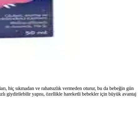
venlidir, ebeveynler ve doktorlar tarafından tercih edilir.
veynlerin tercihidir.
ları, hiç sıkmadan ve rahatsızlık vermeden oturur, bu da bebeğin gün
lı giydirilebilir yapısı, özellikle hareketli bebekler için büyük avantaj