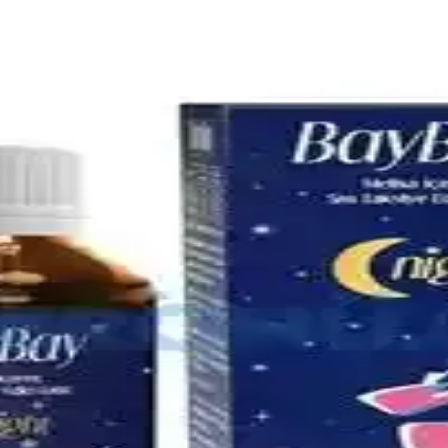
omik Seçenekler Üzerine Analiz
mik modeller ve ikinci el seçenekler, uzun vadeli kullanım için pratik 
özümlerle Bebek Rahatlığı
az ilaçları hakkında bilgi alın. Doğru ürün seçimiyle bebeğinizin rahatla
in Güvenilir Çözüm
 hijyen sağlar, çok yönlü ürün yelpazesiyle günlük yaşamda güvenilir çö
r ve Uygulamalar
allarıyla sağlıklı beslenme alışkanlıklarının kazanılması üzerine odaklanır
Ergonomik Modeller Rehberi
e ergonomik tasarım gibi önemli özelliklere dikkat edin. Bu rehberle e
llanım ve Güvenlik Rehberi