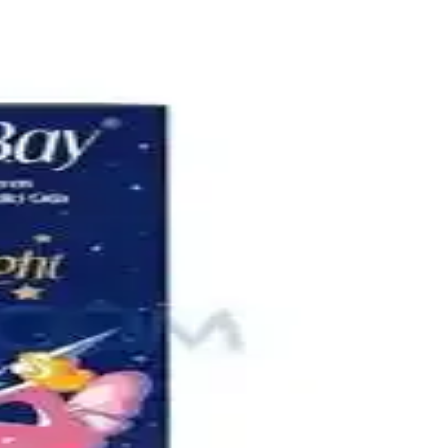
çözümler sunar. Doğru seçim bebeğin konforunu artırır.
masını sağlayın.
zümler sunar.
.
n uygun modeli kolayca bulun.