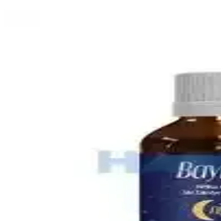
Bebek Mama Sandalyesi Almanın Avantajları ve Ekon
Bebek mama sandalyeleri, güvenlik ve ebeveyn rahatlığı sağlar. Ekono
En İyi Bebek Gaz İlacı Seçimi: Güvenilir ve Doğal Ç
Bebeklerin gaz sancılarını hafifletmek için doğal ve güvenilir bebek g
Omo Hijyen Ürünleri: Günlük Temizlik ve Hijyen İç
Omo hijyen ürünleri, çocuklar ve ev kullanımı için etkili temizlik ve
4 Aylık Bebekler İçin Ek Gıda Rehberi: Temel İlkele
4 aylık bebekler için ek gıda süreci, gelişimsel belirtiler ve hijyen kur
En İyi Bebek Çantası Seçimi: Dayanıklı, Pratik ve 
Bebek çantası seçerken dayanıklılık, su geçirmezlik, geniş iç hacim v
Çocuklar İçin Güvenli ve Etkili Boğaz Spreyleri: Ku