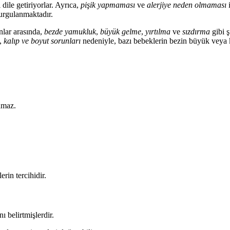
ile getiriyorlar. Ayrıca,
pişik yapmaması
ve
alerjiye neden olmaması
i
urgulanmaktadır.
unlar arasında,
bezde yamukluk
,
büyük gelme
,
yırtılma
ve
sızdırma
gibi ş
a,
kalıp ve boyut sorunları
nedeniyle, bazı bebeklerin bezin büyük veya kü
amaz.
erin tercihidir.
ı belirtmişlerdir.