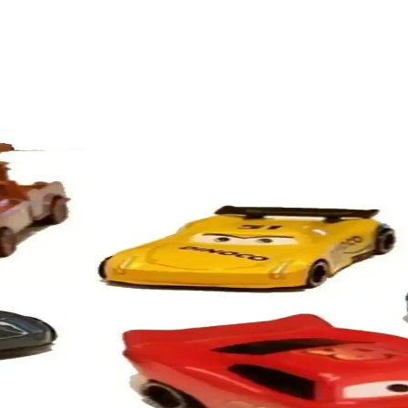
uncak Araba İncelemesi
sini çekerken, şarj ve dayanıklılık sorunları da göz önünde bulundurulm
e Koleksiyoncular İçin Dayanıklı ve Detaylı Oyun Dene
aylı tasarımıyla çocuklar ve koleksiyoncular için ideal, eğlenceli ve est
lı Akülü Araba İncelemesi
üş deneyimi yaşaması için tasarlanmış, MP3 çalar ve uzaktan kumanda ö
cedes-Benz 560 Sec AMG ve Porsche 911 GT3
e 911 GT3 modellerinin tasarımını, özelliklerini ve kullanıcı yorumla
 Seti Çocuklar İçin Eğlenceli ve Dayanıklı Oyun Ara
yla çocukların hayal gücünü destekler, eğlence ve gelişim sağlar.