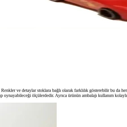
enli ve Eğlenceli Oyuncak Arabalar
tiren güvenli ve şık oyuncak arabalar içerir. Çocukların ilgisini çeken 
İnceleme ve Özellikleri
kalitesiyle koleksiyoncular ve araba severler için ideal. Canlı yeşil re
 Araba Karşılaştırması
cukların hayal gücünü destekliyor. Bu karşılaştırma, uygun seçimi yapmanı
Renkler ve detaylar stoklara bağlı olarak farklılık gösterebilir bu da he
p oynayabileceği ölçülerdedir. Ayrıca ürünün ambalajı kullanım kolaylığ