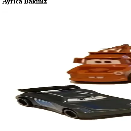
Ayrıca Bakınız
Numaca Uzaktan Kumandalı Şarjlı Işıklı Müzikli Oy
Numaca oyuncak araba, ışıklı ve müzikli özellikleriyle çocukların ilgi
Hot Wheels 1806 Sinerjim 5'li Araba Seti Çocuklar v
Hot Wheels 1806 Sinerjim 5'li araba seti, dayanıklı metal yapısı ve det
PİLSAN Panther 12 V Uzaktan Kumandalı MP3 Çalar
PİLSAN Panther 12 V akülü araba, çocukların güvenli ve eğlenceli sür
Hot Wheels Oyuncak Arabalar Karşılaştırması: Mer
Bu karşılaştırmada Hot Wheels'in Mercedes-Benz 560 Sec AMG ve Porsch
Voltmar Metal Oyuncak Arabalar 6'lı Şimşek McQueen
Voltmar metal oyuncak araba seti, canlı renkleri ve dayanıklı tasarımı