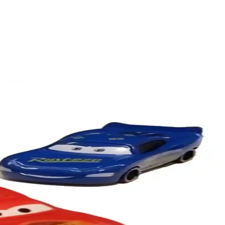
alı. Eğlence ve güvenlik ön planda tutulmalı.
yimi
etik bir oyuncak seçeneği sunar.
zellikleriyle öne çıkan dayanıklı bir oyuncaktır.
rını detaylı şekilde inceliyoruz.
ba Seti