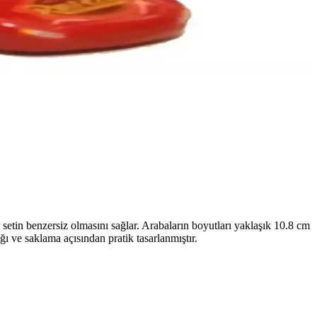
çeşitli modellerle eğlence ve güvenlik bir arada sunulur.
nk ve gerçekçi detaylar içerir, çocuklar ve yetişkinler tarafından
za yardımcı olur.
r setin benzersiz olmasını sağlar. Arabaların boyutları yaklaşık 10.8 cm
ı ve saklama açısından pratik tasarlanmıştır.