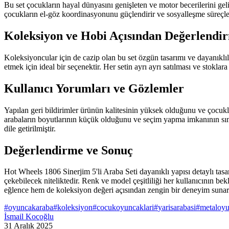
Bu set çocukların hayal dünyasını genişleten ve motor becerilerini geli
çocukların el-göz koordinasyonunu güçlendirir ve sosyalleşme süreçler
Koleksiyon ve Hobi Açısından Değerlendi
Koleksiyoncular için de cazip olan bu set özgün tasarımı ve dayanıkl
etmek için ideal bir seçenektir. Her setin ayrı ayrı satılması ve stoklar
Kullanıcı Yorumları ve Gözlemler
Yapılan geri bildirimler ürünün kalitesinin yüksek olduğunu ve çocuklar
arabaların boyutlarının küçük olduğunu ve seçim yapma imkanının sınır
dile getirilmiştir.
Değerlendirme ve Sonuç
Hot Wheels 1806 Sinerjim 5'li Araba Seti dayanıklı yapısı detaylı tasa
çekebilecek niteliktedir. Renk ve model çeşitliliği her kullanıcının be
eğlence hem de koleksiyon değeri açısından zengin bir deneyim sunar ve
#
oyuncakaraba
#
koleksiyon
#
cocukoyuncaklari
#
yarisarabasi
#
metaloy
İsmail Koçoğlu
31 Aralık 2025