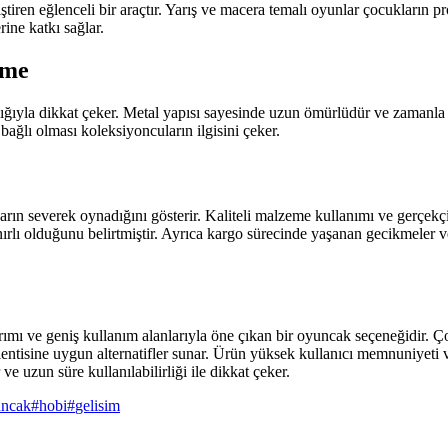
ştiren eğlenceli bir araçtır. Yarış ve macera temalı oyunlar çocukların pr
ine katkı sağlar.
rme
ılığıyla dikkat çeker. Metal yapısı sayesinde uzun ömürlüdür ve zamanl
a bağlı olması koleksiyoncuların ilgisini çeker.
ın severek oynadığını gösterir. Kaliteli malzeme kullanımı ve gerçekçi ta
lı olduğunu belirtmiştir. Ayrıca kargo sürecinde yaşanan gecikmeler ve 
rımı ve geniş kullanım alanlarıyla öne çıkan bir oyuncak seçeneğidir. Ço
klentisine uygun alternatifler sunar. Ürün yüksek kullanıcı memnuniyeti v
 uzun süre kullanılabilirliği ile dikkat çeker.
uncak
#
hobi
#
gelisim