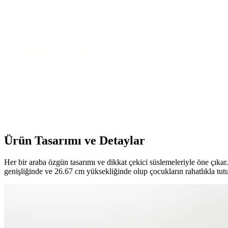
Hot Wheels K5904 3'lü Araba Seti Çocuklar İçin Güv
Hot Wheels K5904 3'lü araba seti, çocukların hayal dünyasını zenginleş
Hot Wheels Lamborghini Sian FKP 37 Modeli Detaylı 
Hot Wheels Lamborghini Sian FKP 37 modeli, detaylı tasarımı ve yüksek 
beğenilir.
Cars Şimşek McQueen Figürlü ve Robota Dönüşebilen
İki oyuncak araba, farklı özellikler ve dayanıklılık seviyeleri ile ço
Ürün Tasarımı ve Detaylar
Her bir araba özgün tasarımı ve dikkat çekici süslemeleriyle öne çıkar. 
genişliğinde ve 26.67 cm yüksekliğinde olup çocukların rahatlıkla tutu