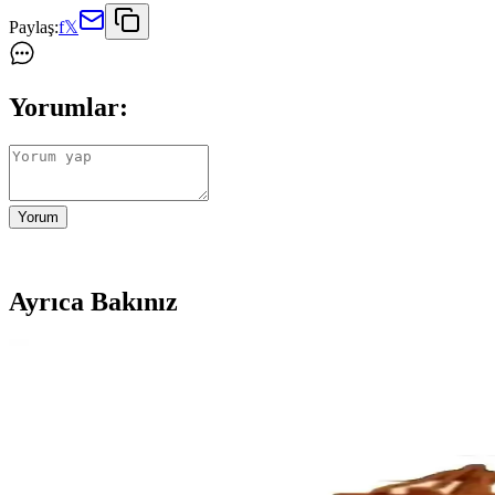
Paylaş:
f
𝕏
Yorumlar:
Yorum
Ayrıca Bakınız
Numaca Uzaktan Kumandalı Şarjlı Işıklı Müzikli Oy
Numaca oyuncak araba, ışıklı ve müzikli özellikleriyle çocukların ilgi
Hot Wheels 1806 Sinerjim 5'li Araba Seti Çocuklar v