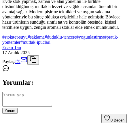
Evde stok yapmak, zaman ve alan yönetimi ile birlikte
düşünüldüğünde, mutfakta lezzet ve sağlık açısından önemli bir
avantaj sağlar. Modern pişirme teknikleri ve uygun saklama
yöntemleriyle bu süreç oldukça erişilebilir hale gelmiştir. Böylece,
hazır ürünlerin sunduğu sınırlı tat ve kontrolün ötesinde, kişisel
tercihlere uygun, zengin aromalı stoklar elde etmek mümkündür.
#
stok
#
et-suyu
#
saklama
#
duduklu-tencere
#
yogunlastirma
#
pratik-
yontemler
#
mutfak-ipuclari
Ercan Tan
17 Aralık 2025
Paylaş:
f
𝕏
Yorumlar:
Yorum
0
Beğen