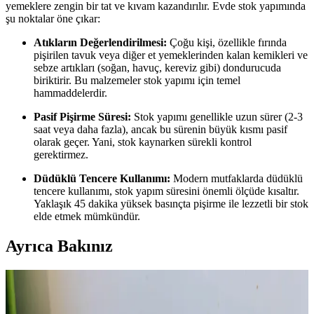
yemeklere zengin bir tat ve kıvam kazandırılır. Evde stok yapımında
şu noktalar öne çıkar:
Atıkların Değerlendirilmesi:
Çoğu kişi, özellikle fırında
pişirilen tavuk veya diğer et yemeklerinden kalan kemikleri ve
sebze artıkları (soğan, havuç, kereviz gibi) dondurucuda
biriktirir. Bu malzemeler stok yapımı için temel
hammaddelerdir.
Pasif Pişirme Süresi:
Stok yapımı genellikle uzun sürer (2-3
saat veya daha fazla), ancak bu sürenin büyük kısmı pasif
olarak geçer. Yani, stok kaynarken sürekli kontrol
gerektirmez.
Düdüklü Tencere Kullanımı:
Modern mutfaklarda düdüklü
tencere kullanımı, stok yapım süresini önemli ölçüde kısaltır.
Yaklaşık 45 dakika yüksek basınçta pişirme ile lezzetli bir stok
elde etmek mümkündür.
Ayrıca Bakınız
Kavrulmuş Tavuk Karkasının Stok İçin
Saklanmasının Avantajları ve Uygulamaları