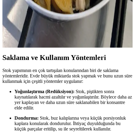
İndirimli Bütün Tavukların Ekonomik ve Pratik
Kullanımı: Yemek ve Stok Hazırlama Yöntemleri
İndirimli bütün tavuklar, uygun maliyetle çok sayıda porsiyon
yemek hazırlama imkanı sunar. Tavuk suyu ve kemik unu gibi yan
ürünlerle atık azaltılır ve besin değeri artırılır.
Saklama ve Kullanım Yöntemleri
Stok yapımının en çok tartışılan konularından biri de saklama
yöntemleridir. Evde büyük miktarda stok yapmak ve bunu uzun süre
kullanmak için çeşitli yöntemler uygulanır:
Yoğunlaştırma (Redüksiyon):
Stok, piştikten sonra
kaynatılarak hacmi azaltılır ve yoğunlaştırılır. Böylece daha az
yer kaplayan ve daha uzun süre saklanabilen bir konsantre
elde edilir.
Dondurma:
Stok, buz kalıplarına veya küçük porsiyonluk
kaplara konularak dondurulur. İhtiyaç duyulduğunda bu
küçük parçalar eritilip, su ile seyreltilerek kullanılır.