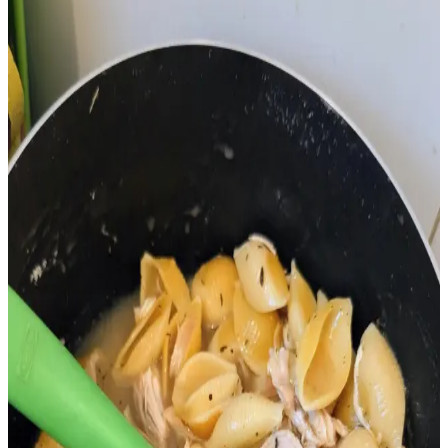
Kavrulmuş tavuk karkasının stok yapımı için saklanması, ev yapımı
stokların doğal lezzet ve besin değerini artırır. Kemik ve
kıkırdakların kolajen açısından önemi ve saklama yöntemleri
detaylıca ele alınır.
Toplu Alımla Rotisserie Tavuk ve Stok Yapımı:
Ekonomik, Pratik ve Lezzetli Yöntemler
Rotisserie tavukların toplu alımı, vakumlu paketleme ve stok yapımı
yöntemleriyle ekonomik ve pratik saklama çözümleri sunar. Artıkları
değerlendirmek ve gıda israfını azaltmak mümkündür.
Marketlerde Corned Beef İndirimi ve Fırsatları:
Stok, Fiyat ve Kullanım Rehberi
Corned beef, St. Patrick's Day sonrası marketlerde indirimle satılır.
Fiyat ve stok farklılıkları, kullanım alanları ve indirim taktikleri
detaylıca incelenir. Doğru zamanlama ve market seçimi önemlidir.
A101 Kargo Teslim Süresi ve Süreç Analizi
Türkiye'de Online Alışverişte Güncel Durum