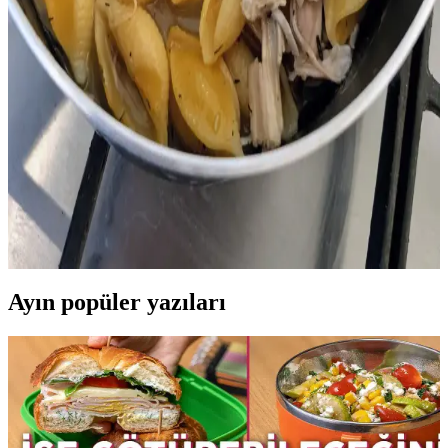
Mağaza İndirim Bölümlerini Düzenli Takip Etmenin
Ekonomik ve Pratik Yöntemleri
Mağaza indirim bölümlerini düzenli kontrol etmek, kaliteli ürünleri
uygun fiyata almak ve ekonomik alışveriş yapmak için önemlidir.
İhtiyaç odaklı seçim ve ürün kontrolü bütçe dostu çözümler sunar.
İndirimli Bütün Tavukların Ekonomik ve Pratik
Kullanımı: Yemek ve Stok Hazırlama Yöntemleri
İndirimli bütün tavuklar, uygun maliyetle çok sayıda porsiyon
yemek hazırlama imkanı sunar. Tavuk suyu ve kemik unu gibi yan
ürünlerle atık azaltılır ve besin değeri artırılır.
Ayın popüler yazıları