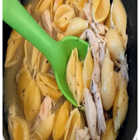
detaylıca incelenir. Doğru zamanlama ve market seçimi önemlidir.
A101 Kargo Teslim Süresi ve Süreç Analizi
Türkiye'de Online Alışverişte Güncel Durum
A101'in online alışverişlerde teslimat süresi genellikle 2-4 gün
arasında değişir. Bölge, stok ve kargo şirketleri teslimat süresini
etkiler, müşteri memnuniyeti ve süreç yönetimi açısından önemlidir.
Risotto Pişirme Süresi ve Teknikleri: Doğru
Yöntemlerle Kremamsı Sonuçlar
Risotto pişirme süresi genellikle 20 dakikadan uzun sürer. Pirinç
türü, stok sıcaklığı, ısı kontrolü ve ekipman gibi faktörler lezzet ve
dokuyu belirler. Doğru teknikle kremamsı risotto elde edilir.
Bütün Çiğ Tavuk Almanın Ekonomik, Lezzetli ve
Çevre Dostu Avantajları
Bütün çiğ tavuk satın almak, ekonomik fiyat avantajı, farklı pişirme
seçenekleri ve ambalaj atığını azaltma gibi faydalar sunar.
Kemiklerden stok yapımı da besleyici ve lezzetli alternatifler sağlar.