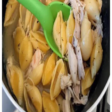
A101'in online alışverişlerde teslimat süresi genellikle 2-4 gün
arasında değişir. Bölge, stok ve kargo şirketleri teslimat süresini
etkiler, müşteri memnuniyeti ve süreç yönetimi açısından önemlidir.
Risotto Pişirme Süresi ve Teknikleri: Doğru
Yöntemlerle Kremamsı Sonuçlar
Risotto pişirme süresi genellikle 20 dakikadan uzun sürer. Pirinç
türü, stok sıcaklığı, ısı kontrolü ve ekipman gibi faktörler lezzet ve
dokuyu belirler. Doğru teknikle kremamsı risotto elde edilir.
Bütün Çiğ Tavuk Almanın Ekonomik, Lezzetli ve
Çevre Dostu Avantajları
Bütün çiğ tavuk satın almak, ekonomik fiyat avantajı, farklı pişirme
seçenekleri ve ambalaj atığını azaltma gibi faydalar sunar.
Kemiklerden stok yapımı da besleyici ve lezzetli alternatifler sağlar.
Mağaza İndirim Bölümlerini Düzenli Takip Etmenin
Ekonomik ve Pratik Yöntemleri
Mağaza indirim bölümlerini düzenli kontrol etmek, kaliteli ürünleri
uygun fiyata almak ve ekonomik alışveriş yapmak için önemlidir.
İhtiyaç odaklı seçim ve ürün kontrolü bütçe dostu çözümler sunar.