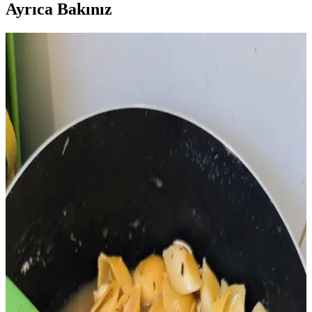
Ayrıca Bakınız
Kavrulmuş Tavuk Karkasının Stok İçin
Saklanmasının Avantajları ve Uygulamaları
Kavrulmuş tavuk karkasının stok yapımı için saklanması, ev yapımı
stokların doğal lezzet ve besin değerini artırır. Kemik ve
kıkırdakların kolajen açısından önemi ve saklama yöntemleri
detaylıca ele alınır.
Toplu Alımla Rotisserie Tavuk ve Stok Yapımı:
Ekonomik, Pratik ve Lezzetli Yöntemler
Rotisserie tavukların toplu alımı, vakumlu paketleme ve stok yapımı
yöntemleriyle ekonomik ve pratik saklama çözümleri sunar. Artıkları
değerlendirmek ve gıda israfını azaltmak mümkündür.
Marketlerde Corned Beef İndirimi ve Fırsatları:
Stok, Fiyat ve Kullanım Rehberi
Corned beef, St. Patrick's Day sonrası marketlerde indirimle satılır.
Fiyat ve stok farklılıkları, kullanım alanları ve indirim taktikleri