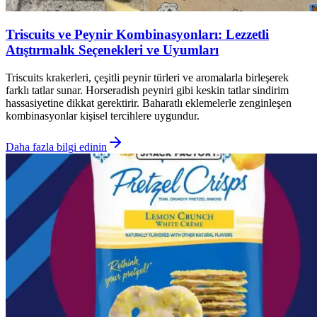
Triscuits ve Peynir Kombinasyonları: Lezzetli
Atıştırmalık Seçenekleri ve Uyumları
Triscuits krakerleri, çeşitli peynir türleri ve aromalarla birleşerek
farklı tatlar sunar. Horseradish peyniri gibi keskin tatlar sindirim
hassasiyetine dikkat gerektirir. Baharatlı eklemelerle zenginleşen
kombinasyonlar kişisel tercihlere uygundur.
Daha fazla bilgi edinin