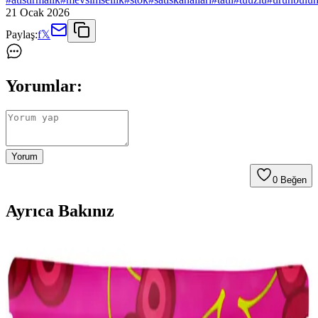
21 Ocak 2026
Paylaş:
f
𝕏
Yorumlar:
Yorum
0
Beğen
Ayrıca Bakınız
Çocuklar İçin Dengeli ve Çeşitli Atıştırmalık Tepsileri
Hazırlama Rehberi
Çocukların spor aktivitelerinde enerji ihtiyacını karşılayan dengeli
atıştırmalık tepsileri; meyve, sebze, protein ve çeşitli lezzetlerle