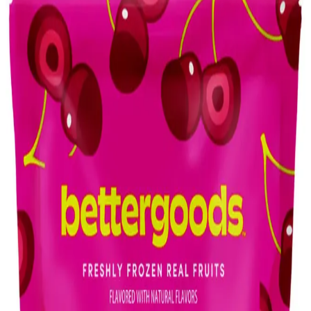
sağlıklı beslenmeyi destekler. Yaşa göre özelleştirilen seçenekler
sunar.
Muzları Saklama ve Değerlendirme Yöntemleri:
Dondurma, Pişirme ve Kurutma Teknikleri
Muzların dondurma, pişirme ve kurutma yöntemleriyle raf ömrünü
uzatmak ve çeşitli tariflerde kullanmak mümkündür. Bu teknikler
muzların yapısını değiştirir ancak lezzet ve ekonomik fayda sağlar.
Evde Pratik ve Ekonomik Tatlı Çözümleri: Puding
ve Kolay Atıştırmalıklar
Evde bulunan malzemelerle pratik ve ekonomik tatlılar hazırlamak
mümkündür. Puding ve basit atıştırmalıklar, tatlı ihtiyacını hızlı ve
bütçe dostu şekilde karşılar.
Konserve Fasulyelerle Çeşitlendirilmiş Tarifler ve
Kullanım Önerileri: Sağlıklı ve Pratik Mutfak
Rehberi
Konserve fasulyelerin durulanması, farklı tariflerde kullanımı ve
bağışlama yöntemleriyle israf önlenirken, sağlıklı ve lezzetli