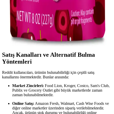
taşırken, farklı tüketim şekilleri ve yüksek tuz içeriği nedeniyle
hassas mideye sahiplerde sindirim sorunlarına yol açabilir.
Ekşi Kaplamalı Meyve Atıştırmalıkları: Tat
Deneyimleri ve Satın Alma Rehberi
Ekşi kaplamalı meyve atıştırmalıkları, farklı tat arayanlar için
alternatif sunuyor. Sertlik ve tat dengesi markadan markaya
değişirken, Walmart ve Target gibi mağazalarda bulunabiliyor.
Satış Kanalları ve Alternatif Bulma
Yöntemleri
Reddit kullanıcıları, ürünün bulunabilirliği için çeşitli satış
kanallarını önermektedir. Bunlar arasında:
Market Zincirleri:
Food Lion, Kroger, Costco, Sam's Club,
Publix ve Grocery Outlet gibi büyük marketlerde zaman
zaman bulunabilmektedir.
Online Satış:
Amazon Fresh, Walmart, Cash Wise Foods ve
diğer online marketler üzerinden sipariş verilebilmektedir.
Ancak, ürünün stok durumu ve bulunabilirliği online