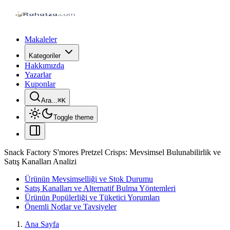
Makaleler
Kategoriler
Hakkımızda
Yazarlar
Kuponlar
Ara...
⌘
K
Toggle theme
Snack Factory S'mores Pretzel Crisps: Mevsimsel Bulunabilirlik ve
Satış Kanalları Analizi
Ürünün Mevsimselliği ve Stok Durumu
Satış Kanalları ve Alternatif Bulma Yöntemleri
Ürünün Popülerliği ve Tüketici Yorumları
Önemli Notlar ve Tavsiyeler
Ana Sayfa