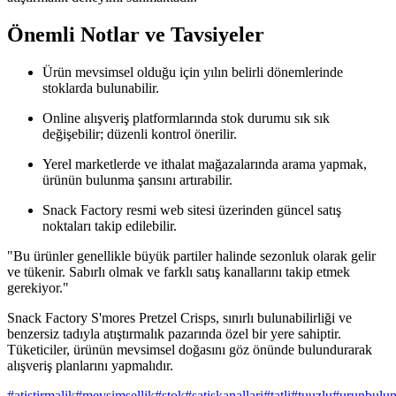
Önemli Notlar ve Tavsiyeler
Ürün mevsimsel olduğu için yılın belirli dönemlerinde
stoklarda bulunabilir.
Online alışveriş platformlarında stok durumu sık sık
değişebilir; düzenli kontrol önerilir.
Yerel marketlerde ve ithalat mağazalarında arama yapmak,
ürünün bulunma şansını artırabilir.
Snack Factory resmi web sitesi üzerinden güncel satış
noktaları takip edilebilir.
"Bu ürünler genellikle büyük partiler halinde sezonluk olarak gelir
ve tükenir. Sabırlı olmak ve farklı satış kanallarını takip etmek
gerekiyor."
Snack Factory S'mores Pretzel Crisps, sınırlı bulunabilirliği ve
benzersiz tadıyla atıştırmalık pazarında özel bir yere sahiptir.
Tüketiciler, ürünün mevsimsel doğasını göz önünde bulundurarak
alışveriş planlarını yapmalıdır.
#
atistirmalik
#
mevsimsellik
#
stok
#
satiskanallari
#
tatli
#
tuuzlu
#
urunbuluna