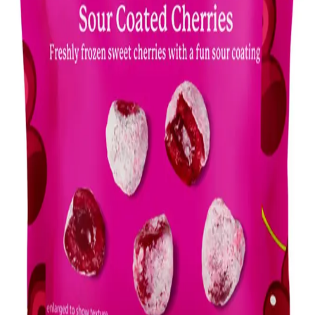
yemekler hazırlanabilir. Besin değeri yüksek bu ürünler mutfakta
çeşitlilik sunar.
Bir Ayda Bozulmayan Gıdalar ve Etkili Saklama
Yöntemleriyle Gıda İsrafını Önleme
Kuruyemişler, dondurulmuş meyve-sebzeler ve vakumlu paketleme
gibi yöntemlerle gıdaların tazeliğini koruyarak bir ay boyunca
bozulmadan saklama yolları ve gıda israfını önleme stratejileri ele
alınmaktadır.
Soğutma ve Pişirme Gerektirmeyen Dayanıklı
Gıdalar ve Saklama Yöntemleri
Soğutma ve pişirme imkanı olmayan koşullarda dayanıklı gıdalar ve
uygun saklama yöntemleri beslenmeyi sürdürülebilir kılar.
Konserve, sert peynir, kurutulmuş et ve dayanıklı meyve-sebzeler
öne çıkar.
Tuzlu Cipslerin Tat, Tüketici Deneyimleri ve Sağlık
Üzerine Etkileri
Tuzlu cipsler, yoğun tuzlu tadı ve çıtır yapısıyla nostaljik bir değer