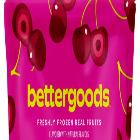
sağlıklı beslenmeyi destekler. Yaşa göre özelleştirilen seçenekler
sunar.
Muzları Saklama ve Değerlendirme Yöntemleri:
Dondurma, Pişirme ve Kurutma Teknikleri
Muzların dondurma, pişirme ve kurutma yöntemleriyle raf ömrünü
uzatmak ve çeşitli tariflerde kullanmak mümkündür. Bu teknikler
muzların yapısını değiştirir ancak lezzet ve ekonomik fayda sağlar.
Evde Pratik ve Ekonomik Tatlı Çözümleri: Puding
ve Kolay Atıştırmalıklar
Evde bulunan malzemelerle pratik ve ekonomik tatlılar hazırlamak
mümkündür. Puding ve basit atıştırmalıklar, tatlı ihtiyacını hızlı ve
bütçe dostu şekilde karşılar.
Konserve Fasulyelerle Çeşitlendirilmiş Tarifler ve
Kullanım Önerileri: Sağlıklı ve Pratik Mutfak
Rehberi
Konserve fasulyelerin durulanması, farklı tariflerde kullanımı ve
bağışlama yöntemleriyle israf önlenirken, sağlıklı ve lezzetli