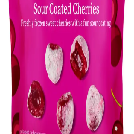
yemekler hazırlanabilir. Besin değeri yüksek bu ürünler mutfakta
çeşitlilik sunar.
Bir Ayda Bozulmayan Gıdalar ve Etkili Saklama
Yöntemleriyle Gıda İsrafını Önleme
Kuruyemişler, dondurulmuş meyve-sebzeler ve vakumlu paketleme
gibi yöntemlerle gıdaların tazeliğini koruyarak bir ay boyunca
bozulmadan saklama yolları ve gıda israfını önleme stratejileri ele
alınmaktadır.
Soğutma ve Pişirme Gerektirmeyen Dayanıklı
Gıdalar ve Saklama Yöntemleri
Soğutma ve pişirme imkanı olmayan koşullarda dayanıklı gıdalar ve
uygun saklama yöntemleri beslenmeyi sürdürülebilir kılar.
Konserve, sert peynir, kurutulmuş et ve dayanıklı meyve-sebzeler
öne çıkar.
Tuzlu Cipslerin Tat, Tüketici Deneyimleri ve Sağlık
Üzerine Etkileri
Tuzlu cipsler, yoğun tuzlu tadı ve çıtır yapısıyla nostaljik bir değer