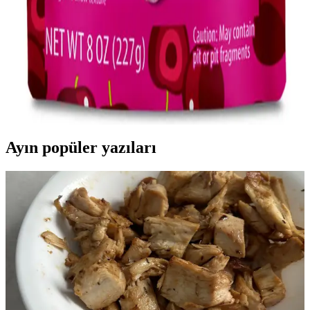
taşırken, farklı tüketim şekilleri ve yüksek tuz içeriği nedeniyle
hassas mideye sahiplerde sindirim sorunlarına yol açabilir.
Ekşi Kaplamalı Meyve Atıştırmalıkları: Tat
Deneyimleri ve Satın Alma Rehberi
Ekşi kaplamalı meyve atıştırmalıkları, farklı tat arayanlar için
alternatif sunuyor. Sertlik ve tat dengesi markadan markaya
değişirken, Walmart ve Target gibi mağazalarda bulunabiliyor.
Ayın popüler yazıları