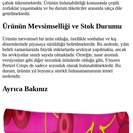
çabuk tükenmektedir. Ürünün bulunabilirliği konusunda çeşitli
zorluklar yaşanmakta ve bu durum tüketiciler arasında sıkça dile
getirilmektedir.
Ürünün Mevsimselliği ve Stok Durumu
Ürünün mevsimsel bir ürün olduğu, özellikle sonbahar ve kış
dönemlerinde piyasaya sürüldüğü belirtilmektedir. Bu nedenle, yılın
belirli zamanlarında büyük miktarlarda sevkiyat yapılmakta, ancak
bu sevkiyatlar sınırlı sayıda olmaktadır. Örneğin, nane aromalı
versiyonları gibi diğer sezonluk ürünlerde olduğu gibi, S'mores
Pretzel Crisps de sadece sezonluk olarak bulunabilmektedir. Bu
durum, ürünün yıl boyunca sürekli bulunamamasının temel
nedenidir.
Ayrıca Bakınız
Çocuklar İçin Dengeli ve Çeşitli Atıştırmalık Tepsileri
Hazırlama Rehberi
Çocukların spor aktivitelerinde enerji ihtiyacını karşılayan dengeli
atıştırmalık tepsileri; meyve, sebze, protein ve çeşitli lezzetlerle