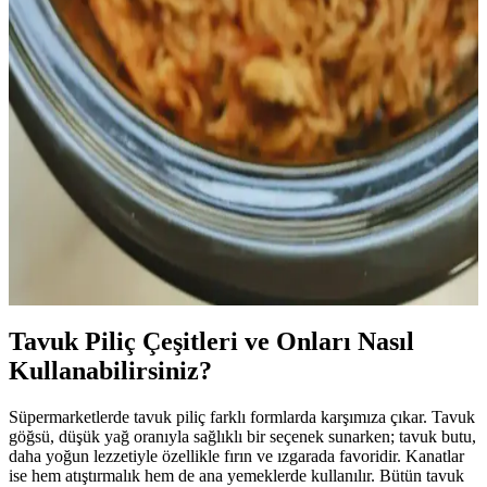
Ev Yapımı Fırın Tavuk ile Market Rotisserie Tavuk
Arasındaki Lezzet ve Pişirme Farkları
Ev yapımı fırın tavuk, market rotisserie tavuklarına kıyasla daha
doğal ve lezzetlidir. Pişirme teknikleri, baharat seçimi ve dinlendirme
süreci tavuğun kalitesini artırır. Market tavukları ise pratik ama lezzet
açısından sınırlıdır.
Slow Cooker ile Chipotle Balı Tavuk Tarifi ve Pratik
Alternatifleri
Slow cooker kullanılarak hazırlanan chipotle balı tavuk, baharatlı ve
hafif dumanlı tadıyla çeşitli Meksika yemeklerinde kullanılabilir.
Alternatif sos önerileriyle erişilebilir ve ekonomik bir tarif sunar.
Tavuk Piliç Çeşitleri ve Onları Nasıl
Kullanabilirsiniz?
Süpermarketlerde tavuk piliç farklı formlarda karşımıza çıkar. Tavuk
göğsü, düşük yağ oranıyla sağlıklı bir seçenek sunarken; tavuk butu,
daha yoğun lezzetiyle özellikle fırın ve ızgarada favoridir. Kanatlar
ise hem atıştırmalık hem de ana yemeklerde kullanılır. Bütün tavuk