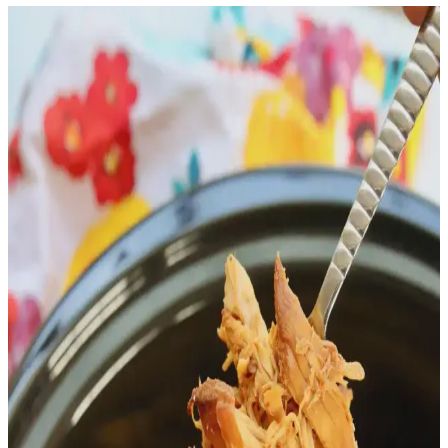
Tavuk Göğsü Tariflerinde Kültürel Çeşitlilik ve
Pratik Pişirme Yöntemleri
Tavuk göğsü, çeşitli mutfaklardan tarifler ve pişirme teknikleriyle
zenginleştirilebilir. Baharatlar, soslar ve dolgu malzemeleriyle
besleyici ve farklı lezzetler yaratmak mümkündür.
Kavrulmuş Tavuk Karkasının Stok İçin
Saklanmasının Avantajları ve Uygulamaları
Kavrulmuş tavuk karkasının stok yapımı için saklanması, ev yapımı
stokların doğal lezzet ve besin değerini artırır. Kemik ve
kıkırdakların kolajen açısından önemi ve saklama yöntemleri
detaylıca ele alınır.
Evde McDonald's Ranch Snack Wrap Tarifi:
Sağlıklı ve Lezzetli Alternatif
Evde hazırlanan ranch snack wrap, McDonald's versiyonuna göre
daha lezzetli ve sağlıklı bir fast food alternatifi sunar. Doğru
malzemeler ve baharatlarla kişisel damak tadına uygun tarifler
oluşturulabilir.