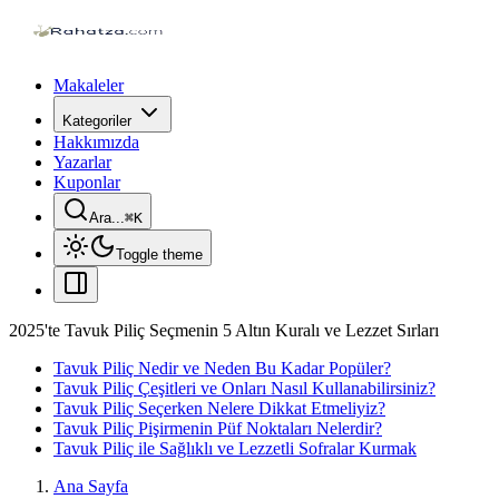
Makaleler
Kategoriler
Hakkımızda
Yazarlar
Kuponlar
Ara...
⌘
K
Toggle theme
2025'te Tavuk Piliç Seçmenin 5 Altın Kuralı ve Lezzet Sırları
Tavuk Piliç Nedir ve Neden Bu Kadar Popüler?
Tavuk Piliç Çeşitleri ve Onları Nasıl Kullanabilirsiniz?
Tavuk Piliç Seçerken Nelere Dikkat Etmeliyiz?
Tavuk Piliç Pişirmenin Püf Noktaları Nelerdir?
Tavuk Piliç ile Sağlıklı ve Lezzetli Sofralar Kurmak
Ana Sayfa