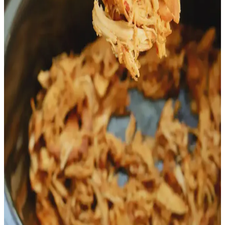
Toplu Alımla Rotisserie Tavuk ve Stok Yapımı:
Ekonomik, Pratik ve Lezzetli Yöntemler
Rotisserie tavukların toplu alımı, vakumlu paketleme ve stok yapımı
yöntemleriyle ekonomik ve pratik saklama çözümleri sunar. Artıkları
değerlendirmek ve gıda israfını azaltmak mümkündür.
Tavuk Yıkama Alışkanlığı: Kültürel Nedenler,
Hijyen Riskleri ve Gıda Güvenliği
Tavuk yıkama alışkanlığı, kültürel ve pratik nedenlerle yaygın olsa
da, hijyen riskleri ve bakteriyel yayılım tartışmaları gündemdedir.
Doğru pişirme ve temizlik önlemleri önemlidir.
Fırınlanmış Tavuk Eti ile Sağlıklı ve Ekonomik Öğle
Yemeği Alternatifleri
Fırınlanmış tavuk eti, işlenmiş öğle etlerine göre daha uygun fiyatlı
ve sağlıklı bir seçenektir. Doğru dilimleme ve saklama yöntemleriyle
uzun süre kullanılabilir, kemiklerden ev yapımı tavuk suyu
yapılabilir.