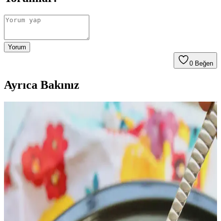
Yorum
0
Beğen
Ayrıca Bakınız
Tavuk Göğsü Tariflerinde Kültürel Çeşitlilik ve
Pratik Pişirme Yöntemleri
Tavuk göğsü, çeşitli mutfaklardan tarifler ve pişirme teknikleriyle
zenginleştirilebilir. Baharatlar, soslar ve dolgu malzemeleriyle
besleyici ve farklı lezzetler yaratmak mümkündür.
Kavrulmuş Tavuk Karkasının Stok İçin
Saklanmasının Avantajları ve Uygulamaları
Kavrulmuş tavuk karkasının stok yapımı için saklanması, ev yapımı