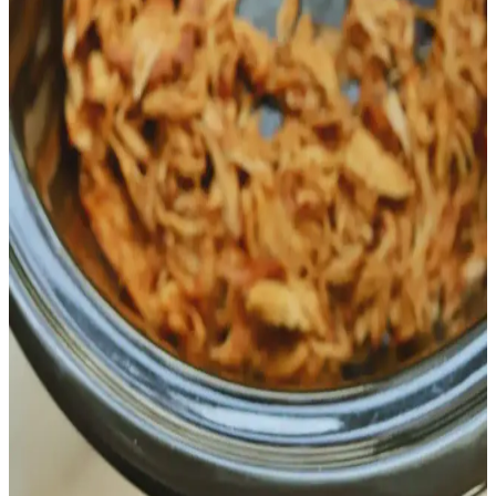
Doğru pişirme ve temizlik önlemleri önemlidir.
Fırınlanmış Tavuk Eti ile Sağlıklı ve Ekonomik Öğle
Yemeği Alternatifleri
Fırınlanmış tavuk eti, işlenmiş öğle etlerine göre daha uygun fiyatlı
ve sağlıklı bir seçenektir. Doğru dilimleme ve saklama yöntemleriyle
uzun süre kullanılabilir, kemiklerden ev yapımı tavuk suyu
yapılabilir.
Ev Yapımı Fırın Tavuk ile Market Rotisserie Tavuk
Arasındaki Lezzet ve Pişirme Farkları
Ev yapımı fırın tavuk, market rotisserie tavuklarına kıyasla daha
doğal ve lezzetlidir. Pişirme teknikleri, baharat seçimi ve dinlendirme
süreci tavuğun kalitesini artırır. Market tavukları ise pratik ama lezzet
açısından sınırlıdır.
Slow Cooker ile Chipotle Balı Tavuk Tarifi ve Pratik
Alternatifleri
Slow cooker kullanılarak hazırlanan chipotle balı tavuk, baharatlı ve
hafif dumanlı tadıyla çeşitli Meksika yemeklerinde kullanılabilir.