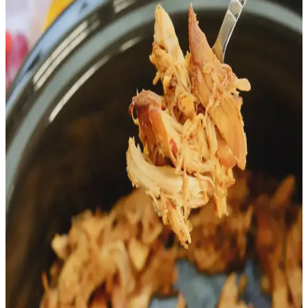
stokların doğal lezzet ve besin değerini artırır. Kemik ve
kıkırdakların kolajen açısından önemi ve saklama yöntemleri
detaylıca ele alınır.
Evde McDonald's Ranch Snack Wrap Tarifi:
Sağlıklı ve Lezzetli Alternatif
Evde hazırlanan ranch snack wrap, McDonald's versiyonuna göre
daha lezzetli ve sağlıklı bir fast food alternatifi sunar. Doğru
malzemeler ve baharatlarla kişisel damak tadına uygun tarifler
oluşturulabilir.
Toplu Alımla Rotisserie Tavuk ve Stok Yapımı:
Ekonomik, Pratik ve Lezzetli Yöntemler
Rotisserie tavukların toplu alımı, vakumlu paketleme ve stok yapımı
yöntemleriyle ekonomik ve pratik saklama çözümleri sunar. Artıkları
değerlendirmek ve gıda israfını azaltmak mümkündür.
Tavuk Yıkama Alışkanlığı: Kültürel Nedenler,
Hijyen Riskleri ve Gıda Güvenliği
Tavuk yıkama alışkanlığı, kültürel ve pratik nedenlerle yaygın olsa
da, hijyen riskleri ve bakteriyel yayılım tartışmaları gündemdedir.