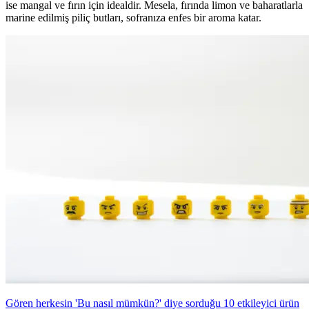
ise mangal ve fırın için idealdir. Mesela, fırında limon ve baharatlarla
marine edilmiş piliç butları, sofranıza enfes bir aroma katar.
Gören herkesin 'Bu nasıl mümkün?' diye sorduğu 10 etkileyici ürün