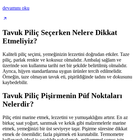
devamını oku
Tavuk Piliç Seçerken Nelere Dikkat
Etmeliyiz?
Kaliteli piliç seçimi, yemeğinizin lezzetini doğrudan etkiler. Taze
piliç, parlak renkte ve kokusuz olmalıdır. Ambalaj sağlam ve
üzerinde son kullanma tarihi net bir şekilde belirtilmiş olmalıdır.
Ayrıca, hijyen standartlarına uygun ürünler tercih edilmelidir.
Örneğin, taze olmayan tavuk eti, pişirildiğinde tadını ve dokusunu
kaybedebilir.
Tavuk Piliç Pişirmenin Püf Noktaları
Nelerdir?
Piliç etini marine etmek, lezzetini ve yumuşaklığını artırır. En az
birkaç saat yoğurt, sarımsak ve kekik gibi malzemelerle marine
etmek, yemeğinizi bir üst seviyeye taşır. Pişirme süresine dikkat
etmek de önemlidir; fazla pişirmek eti kurutabilir. Termometre
kullanarak ideal iç sıcaklığı yakalamak, mükemmel sonuç için