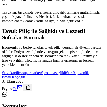
önerilir.
Tavuk şiş, tavuk sote veya ızgara piliç gibi tariflerle mutfağınızda
çeşitlilik yaratabilirsiniz. Her biri, farklı baharat ve soslarla
kombinlenerek damak tadınıza uygun hale getirilebilir.
Tavuk Piliç ile Sağlıklı ve Lezzetli
Sofralar Kurmak
Ekonomik ve besleyici olan tavuk piliç, dengeli bir diyetin parçası
olabilir. Doğru seçildiğinde ve uygun şekilde pişirildiğinde, hem
sağlığınızı destekler hem de sofralarınıza renk katar. Unutmayın,
taze ve kaliteli piliç, mutfağınızda hazırlayacağınız en lezzetli
yemeklerin sırrıdır!
#
tavuk
#
pilic
#
supermarket
#
protein
#
saglikli
#
tarif
#
guvenlik
İsmail Koçoğlu
31 Ekim 2025
Paylaş:
f
𝕏
Yorumlar: