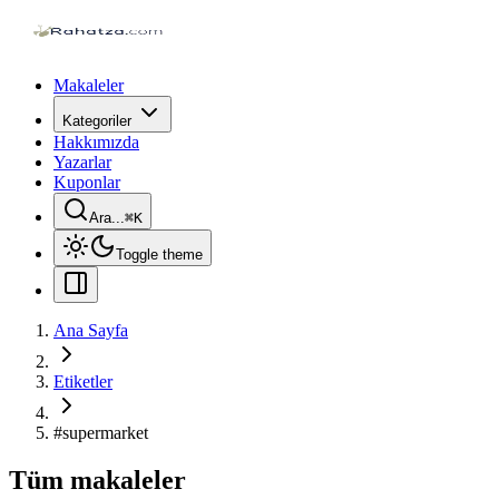
Makaleler
Kategoriler
Hakkımızda
Yazarlar
Kuponlar
Ara...
⌘
K
Toggle theme
Ana Sayfa
Etiketler
#
supermarket
Tüm makaleler