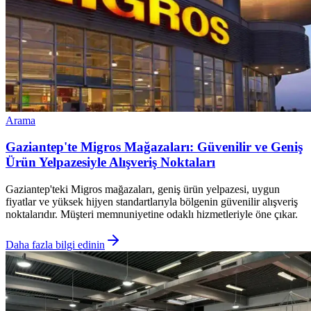
Arama
Gaziantep'te Migros Mağazaları: Güvenilir ve Geniş
Ürün Yelpazesiyle Alışveriş Noktaları
Gaziantep'teki Migros mağazaları, geniş ürün yelpazesi, uygun
fiyatlar ve yüksek hijyen standartlarıyla bölgenin güvenilir alışveriş
noktalarıdır. Müşteri memnuniyetine odaklı hizmetleriyle öne çıkar.
Daha fazla bilgi edinin