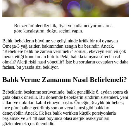
Benzer ürünleri özellik, fiyat ve kullanıcı yorumlarına
göre karşılaştırın, doğru seçimi yapın.
Balık, bebeklerin büyüme ve gelişiminde kritik bir rol oynayan
Omega-3 yağ asitleri bakımından zengin bir besindir. Ancak,
"Bebeklere balık ne zaman verilmeli?" sorusu, ebeveynlerin en çok
merak ettiği konulardan biridir. Peki, balıkla tanışma süreci nasıl
olmalı? Alerji riski nasıl yönetilir? İşte bu soruların cevapları ve daha
fazlası, bu yazıda sizi bekliyor.
Balık Verme Zamanını Nasıl Belirlemeli?
Bebeklerin beslenme serüveninde, balık genellikle 6. aydan sonra ek
gıda olarak önerilir. Bu dönemde bebeklerin sindirim sistemleri, yeni
tatları ve dokuları kabul etmeye başlar. Örneğin, 6 aylık bir bebek,
ince püre haline getirilmiş somon veya hamsi gibi balıkları
deneyebilir. Ancak, ilk kez balık verirken küçük porsiyonlarla
başlamak ve 24-48 saat boyunca olası alerjik reaksiyonları
gözlemlemek çok önemlidir.