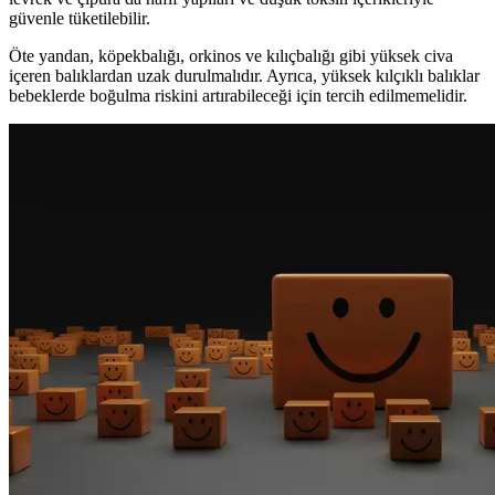
güvenle tüketilebilir.
Öte yandan, köpekbalığı, orkinos ve kılıçbalığı gibi yüksek civa
içeren balıklardan uzak durulmalıdır. Ayrıca, yüksek kılçıklı balıklar
bebeklerde boğulma riskini artırabileceği için tercih edilmemelidir.