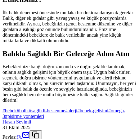
İlk balık denemesi öncesinde mutlaka bir doktora danışmak gerekir.
Balık, diğer ek gıdalar gibi yavaş yavaş ve küçük porsiyonlarda
verilmelidir. Ayrıca, bebeğinizin genel beslenme düzenine ve diğer
gıdalara alışıklığı göz önünde bulundurulmalıdır. Emzirme
dönemindeki bebeklere de balık verilebilir, ancak yine küçük
miktarlarla ve dikkatli olunmalıdır.
Balıkla Sağlıklı Bir Geleceğe Adım Atın
Bebeklerinize balığı doğru zamanda ve doğru şekilde tanıtmak,
onların sağlıklı gelişimi için büyük önem taşır. Uygun balık türleri
seçmek, doğru pişirme yöntemlerini uygulamak ve alerji riskine
karşı dikkatli olmak, bu sürecin temel taşlarıdır. Unutmayın, her yeni
besin gibi balık da özenle ve sevgiyle hazırlandığında, bebeğinizin
hem sağlıklı hem de mutlu büyümesine katkı sağlar. Sağlıklı günler
dilerim!
#
bebek
#
balik
#
saglikli-beslenme
#
alerji
#
bebek-gelisimi
#
omega-
3
#
pisirme-yontemleri
Hasan Sevimli
31 Ekim 2025
Paylaş:
f
𝕏