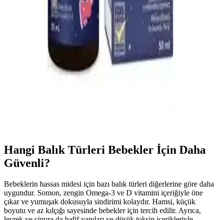
Yıkanabilir Kilitli Bebek Mama Kabı ve Gıda
Poşetleri: Güvenli ve Ekonomik Saklama Çözümleri
Yıkanabilir kilitli bebek mama kabı ve gıda poşetleri hijyen ve
sürdürülebilirlik sağlar, kolay temizlenir, güvenli ve ekonomik
kullanımıyla ebeveynlerin tercihidir.
Bebeklerde Uyku Kalitesini Artıran Doğal Uyku
Damlası Ürünleri ve Kullanım Önerileri
Bebek uyku damlaları, doğal içeriklerle uyku kalitesini artırmayı
hedefler. Güvenli kullanım için doktor önerisi ve dikkatli seçim
önemlidir.
Hangi Balık Türleri Bebekler İçin Daha
Güvenli?
Bebeklerin hassas midesi için bazı balık türleri diğerlerine göre daha
uygundur. Somon, zengin Omega-3 ve D vitamini içeriğiyle öne
çıkar ve yumuşak dokusuyla sindirimi kolaydır. Hamsi, küçük
boyutu ve az kılçığı sayesinde bebekler için tercih edilir. Ayrıca,
levrek ve çipura da hafif yapıları ve düşük toksin içerikleriyle