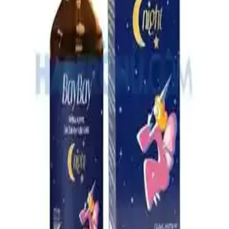
4 Aylık Bebekler İçin Ek Gıda Rehberi: Temel İlkeler
ve Uygulamalar
4 aylık bebekler için ek gıda süreci, gelişimsel belirtiler ve hijyen
kurallarıyla sağlıklı beslenme alışkanlıklarının kazanılması üzerine
odaklanır.
En İyi Bebek Çantası Seçimi: Dayanıklı, Pratik ve
Ergonomik Modeller Rehberi
Bebek çantası seçerken dayanıklılık, su geçirmezlik, geniş iç hacim
ve ergonomik tasarım gibi önemli özelliklere dikkat edin. Bu
rehberle en uygun modeli kolayca bulun.
Çocuklar İçin Güvenli ve Etkili Boğaz Spreyleri:
Kullanım ve Güvenlik Rehberi
Çocuklar için güvenli ve doğal içeriklerle formüle edilen boğaz
spreyleri, tahrişi hafifletir ve rahatlatır. Kullanım talimatlarına
uyulduğunda güvenlidir, ebeveynler ve doktorlar tarafından tercih
edilir.