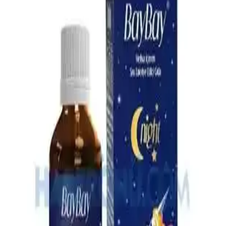
Çözümlerle Bebek Rahatlığı
Bebeklerin gaz sancılarını hafifletmek için doğal ve güvenilir bebek
gaz ilaçları hakkında bilgi alın. Doğru ürün seçimiyle bebeğinizin
rahatlamasını sağlayın.
Omo Hijyen Ürünleri: Günlük Temizlik ve Hijyen
İçin Güvenilir Çözüm
Omo hijyen ürünleri, çocuklar ve ev kullanımı için etkili temizlik ve
hijyen sağlar, çok yönlü ürün yelpazesiyle günlük yaşamda güvenilir
çözümler sunar.
4 Aylık Bebekler İçin Ek Gıda Rehberi: Temel İlkeler
ve Uygulamalar
4 aylık bebekler için ek gıda süreci, gelişimsel belirtiler ve hijyen
kurallarıyla sağlıklı beslenme alışkanlıklarının kazanılması üzerine
odaklanır.
En İyi Bebek Çantası Seçimi: Dayanıklı, Pratik ve
Ergonomik Modeller Rehberi