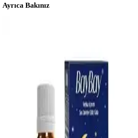
Ayrıca Bakınız
Bebek Mama Sandalyesi Almanın Avantajları ve
Ekonomik Seçenekler Üzerine Analiz
Bebek mama sandalyeleri, güvenlik ve ebeveyn rahatlığı sağlar.
Ekonomik modeller ve ikinci el seçenekler, uzun vadeli kullanım
için pratik çözümler sunar. Doğru seçim bebeğin konforunu artırır.
En İyi Bebek Gaz İlacı Seçimi: Güvenilir ve Doğal
Çözümlerle Bebek Rahatlığı
Bebeklerin gaz sancılarını hafifletmek için doğal ve güvenilir bebek
gaz ilaçları hakkında bilgi alın. Doğru ürün seçimiyle bebeğinizin
rahatlamasını sağlayın.
Omo Hijyen Ürünleri: Günlük Temizlik ve Hijyen
İçin Güvenilir Çözüm
Omo hijyen ürünleri, çocuklar ve ev kullanımı için etkili temizlik ve
hijyen sağlar, çok yönlü ürün yelpazesiyle günlük yaşamda güvenilir
çözümler sunar.