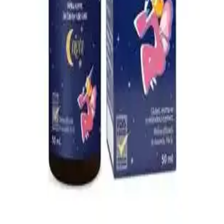
Bebek çantası seçerken dayanıklılık, su geçirmezlik, geniş iç hacim
ve ergonomik tasarım gibi önemli özelliklere dikkat edin. Bu
rehberle en uygun modeli kolayca bulun.
Çocuklar İçin Güvenli ve Etkili Boğaz Spreyleri:
Kullanım ve Güvenlik Rehberi
Çocuklar için güvenli ve doğal içeriklerle formüle edilen boğaz
spreyleri, tahrişi hafifletir ve rahatlatır. Kullanım talimatlarına
uyulduğunda güvenlidir, ebeveynler ve doktorlar tarafından tercih
edilir.
Yıkanabilir Kilitli Bebek Mama Kabı ve Gıda
Poşetleri: Güvenli ve Ekonomik Saklama Çözümleri
Yıkanabilir kilitli bebek mama kabı ve gıda poşetleri hijyen ve
sürdürülebilirlik sağlar, kolay temizlenir, güvenli ve ekonomik
kullanımıyla ebeveynlerin tercihidir.
Bebeklerde Uyku Kalitesini Artıran Doğal Uyku
Damlası Ürünleri ve Kullanım Önerileri
Bebek uyku damlaları, doğal içeriklerle uyku kalitesini artırmayı