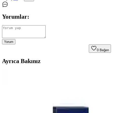
Yorumlar:
Yorum
0
Beğen
Ayrıca Bakınız
Bebek Mama Sandalyesi Almanın Avantajları ve
Ekonomik Seçenekler Üzerine Analiz
Bebek mama sandalyeleri, güvenlik ve ebeveyn rahatlığı sağlar.
Ekonomik modeller ve ikinci el seçenekler, uzun vadeli kullanım
için pratik çözümler sunar. Doğru seçim bebeğin konforunu artırır.
En İyi Bebek Gaz İlacı Seçimi: Güvenilir ve Doğal