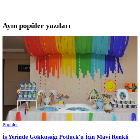
hedefler. Güvenli kullanım için doktor önerisi ve dikkatli seçim
önemlidir.
Ayın popüler yazıları
Popüler
İş Yerinde Gökkuşağı Potluck'u İçin Mavi Renkli