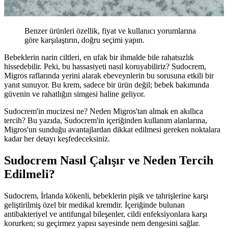
Benzer ürünleri özellik, fiyat ve kullanıcı yorumlarına
göre karşılaştırın, doğru seçimi yapın.
Bebeklerin narin ciltleri, en ufak bir ihmalde bile rahatsızlık
hissedebilir. Peki, bu hassasiyeti nasıl koruyabiliriz? Sudocrem,
Migros raflarında yerini alarak ebeveynlerin bu sorusuna etkili bir
yanıt sunuyor. Bu krem, sadece bir ürün değil; bebek bakımında
güvenin ve rahatlığın simgesi haline geliyor.
Sudocrem'in mucizesi ne? Neden Migros'tan almak en akıllıca
tercih? Bu yazıda, Sudocrem'in içeriğinden kullanım alanlarına,
Migros'un sunduğu avantajlardan dikkat edilmesi gereken noktalara
kadar her detayı keşfedeceksiniz.
Sudocrem Nasıl Çalışır ve Neden Tercih
Edilmeli?
Sudocrem, İrlanda kökenli, bebeklerin pişik ve tahrişlerine karşı
geliştirilmiş özel bir medikal kremdir. İçeriğinde bulunan
antibakteriyel ve antifungal bileşenler, cildi enfeksiyonlara karşı
korurken; su geçirmez yapısı sayesinde nem dengesini sağlar.