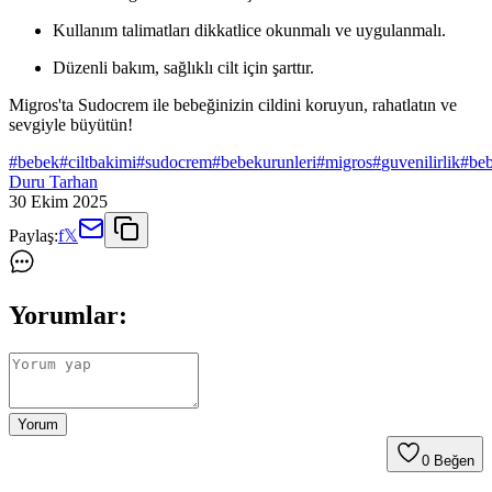
Kullanım talimatları dikkatlice okunmalı ve uygulanmalı.
Düzenli bakım, sağlıklı cilt için şarttır.
Migros'ta Sudocrem ile bebeğinizin cildini koruyun, rahatlatın ve
sevgiyle büyütün!
#
bebek
#
ciltbakimi
#
sudocrem
#
bebekurunleri
#
migros
#
guvenilirlik
#
be
Duru Tarhan
30 Ekim 2025
Paylaş:
f
𝕏
Yorumlar:
Yorum
0
Beğen