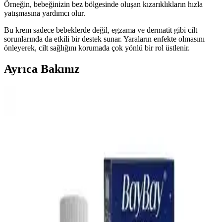
Örneğin, bebeğinizin bez bölgesinde oluşan kızarıklıkların hızla
yatışmasına yardımcı olur.
Bu krem sadece bebeklerde değil, egzama ve dermatit gibi cilt
sorunlarında da etkili bir destek sunar. Yaraların enfekte olmasını
önleyerek, cilt sağlığını korumada çok yönlü bir rol üstlenir.
Ayrıca Bakınız
Bebek Mama Sandalyesi Almanın Avantajları ve
Ekonomik Seçenekler Üzerine Analiz
Bebek mama sandalyeleri, güvenlik ve ebeveyn rahatlığı sağlar.
Ekonomik modeller ve ikinci el seçenekler, uzun vadeli kullanım
için pratik çözümler sunar. Doğru seçim bebeğin konforunu artırır.
En İyi Bebek Gaz İlacı Seçimi: Güvenilir ve Doğal
Çözümlerle Bebek Rahatlığı
Bebeklerin gaz sancılarını hafifletmek için doğal ve güvenilir bebek
gaz ilaçları hakkında bilgi alın. Doğru ürün seçimiyle bebeğinizin
rahatlamasını sağlayın.