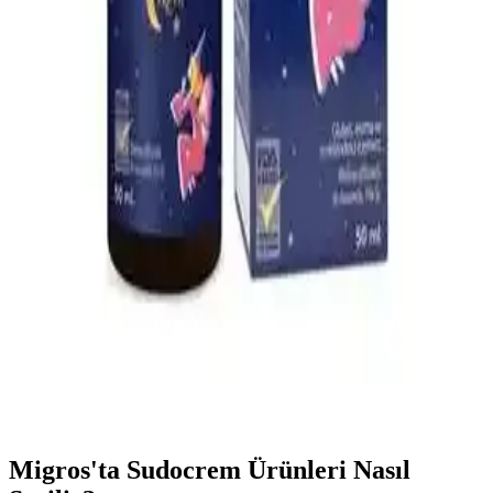
Kullanım ve Güvenlik Rehberi
Çocuklar için güvenli ve doğal içeriklerle formüle edilen boğaz
spreyleri, tahrişi hafifletir ve rahatlatır. Kullanım talimatlarına
uyulduğunda güvenlidir, ebeveynler ve doktorlar tarafından tercih
edilir.
Yıkanabilir Kilitli Bebek Mama Kabı ve Gıda
Poşetleri: Güvenli ve Ekonomik Saklama Çözümleri
Yıkanabilir kilitli bebek mama kabı ve gıda poşetleri hijyen ve
sürdürülebilirlik sağlar, kolay temizlenir, güvenli ve ekonomik
kullanımıyla ebeveynlerin tercihidir.
Bebeklerde Uyku Kalitesini Artıran Doğal Uyku
Damlası Ürünleri ve Kullanım Önerileri
Bebek uyku damlaları, doğal içeriklerle uyku kalitesini artırmayı
hedefler. Güvenli kullanım için doktor önerisi ve dikkatli seçim
önemlidir.
Migros'ta Sudocrem Ürünleri Nasıl