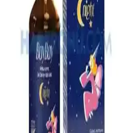
4 Aylık Bebekler İçin Ek Gıda Rehberi: Temel İlkeler
ve Uygulamalar
4 aylık bebekler için ek gıda süreci, gelişimsel belirtiler ve hijyen
kurallarıyla sağlıklı beslenme alışkanlıklarının kazanılması üzerine
odaklanır.
En İyi Bebek Çantası Seçimi: Dayanıklı, Pratik ve
Ergonomik Modeller Rehberi
Bebek çantası seçerken dayanıklılık, su geçirmezlik, geniş iç hacim
ve ergonomik tasarım gibi önemli özelliklere dikkat edin. Bu
rehberle en uygun modeli kolayca bulun.
Çocuklar İçin Güvenli ve Etkili Boğaz Spreyleri:
Kullanım ve Güvenlik Rehberi
Çocuklar için güvenli ve doğal içeriklerle formüle edilen boğaz
spreyleri, tahrişi hafifletir ve rahatlatır. Kullanım talimatlarına
uyulduğunda güvenlidir, ebeveynler ve doktorlar tarafından tercih
edilir.