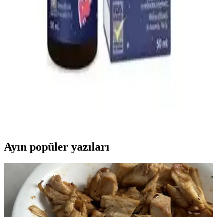
Yıkanabilir Kilitli Bebek Mama Kabı ve Gıda
Poşetleri: Güvenli ve Ekonomik Saklama Çözümleri
Yıkanabilir kilitli bebek mama kabı ve gıda poşetleri hijyen ve
sürdürülebilirlik sağlar, kolay temizlenir, güvenli ve ekonomik
kullanımıyla ebeveynlerin tercihidir.
Bebeklerde Uyku Kalitesini Artıran Doğal Uyku
Damlası Ürünleri ve Kullanım Önerileri
Bebek uyku damlaları, doğal içeriklerle uyku kalitesini artırmayı
hedefler. Güvenli kullanım için doktor önerisi ve dikkatli seçim
önemlidir.
Ayın popüler yazıları