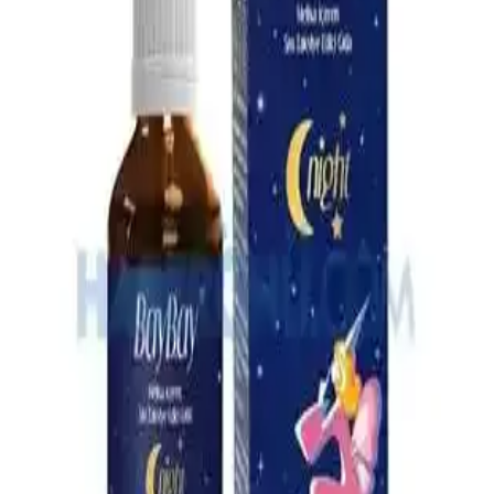
Omo Hijyen Ürünleri: Günlük Temizlik ve Hijyen
İçin Güvenilir Çözüm
Omo hijyen ürünleri, çocuklar ve ev kullanımı için etkili temizlik ve
hijyen sağlar, çok yönlü ürün yelpazesiyle günlük yaşamda güvenilir
çözümler sunar.
4 Aylık Bebekler İçin Ek Gıda Rehberi: Temel İlkeler
ve Uygulamalar
4 aylık bebekler için ek gıda süreci, gelişimsel belirtiler ve hijyen
kurallarıyla sağlıklı beslenme alışkanlıklarının kazanılması üzerine
odaklanır.
En İyi Bebek Çantası Seçimi: Dayanıklı, Pratik ve
Ergonomik Modeller Rehberi
Bebek çantası seçerken dayanıklılık, su geçirmezlik, geniş iç hacim
ve ergonomik tasarım gibi önemli özelliklere dikkat edin. Bu
rehberle en uygun modeli kolayca bulun.
Çocuklar İçin Güvenli ve Etkili Boğaz Spreyleri: