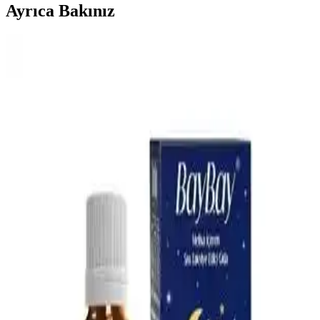
Ayrıca Bakınız
Bebek Mama Sandalyesi Almanın Avantajları ve
Ekonomik Seçenekler Üzerine Analiz
Bebek mama sandalyeleri, güvenlik ve ebeveyn rahatlığı sağlar.
Ekonomik modeller ve ikinci el seçenekler, uzun vadeli kullanım
için pratik çözümler sunar. Doğru seçim bebeğin konforunu artırır.
En İyi Bebek Gaz İlacı Seçimi: Güvenilir ve Doğal
Çözümlerle Bebek Rahatlığı
Bebeklerin gaz sancılarını hafifletmek için doğal ve güvenilir bebek
gaz ilaçları hakkında bilgi alın. Doğru ürün seçimiyle bebeğinizin
rahatlamasını sağlayın.
Omo Hijyen Ürünleri: Günlük Temizlik ve Hijyen
İçin Güvenilir Çözüm
Omo hijyen ürünleri, çocuklar ve ev kullanımı için etkili temizlik ve
hijyen sağlar, çok yönlü ürün yelpazesiyle günlük yaşamda güvenilir
çözümler sunar.