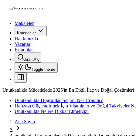
Makaleler
Kategoriler
Hakkımızda
Yazarlar
Kuponlar
Ara...
⌘
K
Toggle theme
Unutkanlıkla Mücadelede 2025'in En Etkili İlaç ve Doğal Çözümleri
Unutkanlıkta Doğru İlaç Seçimi Nasıl Yapılır?
Hafızayı Güçlendirmek İçin Vitaminler ve Doğal Takviyeler Nas
Unutkanlıkta Nelere Dikkat Etmeliyiz?
Ana Sayfa
unutkanlikla-mucadelede-2025-in-en-etkili-ilac-ve-dogal-cozum