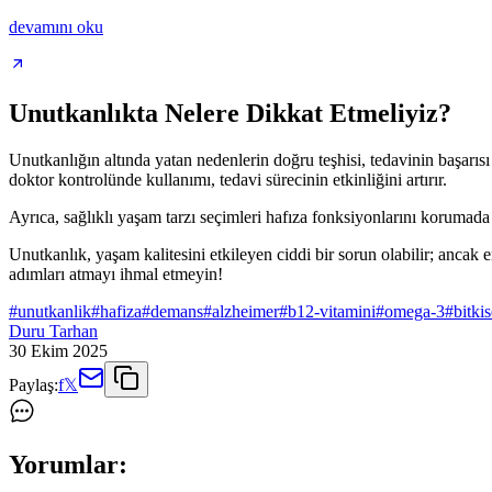
devamını oku
Unutkanlıkta Nelere Dikkat Etmeliyiz?
Unutkanlığın altında yatan nedenlerin doğru teşhisi, tedavinin başarısı
doktor kontrolünde kullanımı, tedavi sürecinin etkinliğini artırır.
Ayrıca, sağlıklı yaşam tarzı seçimleri hafıza fonksiyonlarını korumad
Unutkanlık, yaşam kalitesini etkileyen ciddi bir sorun olabilir; ancak
adımları atmayı ihmal etmeyin!
#
unutkanlik
#
hafiza
#
demans
#
alzheimer
#
b12-vitamini
#
omega-3
#
bitki
Duru Tarhan
30 Ekim 2025
Paylaş:
f
𝕏
Yorumlar: