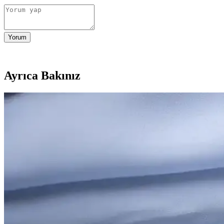
Yorum
Ayrıca Bakınız
2025'te Unutkanlıkla Mücadelede İlaç ve Beslenme Sır
Unutkanlık yapan ilaçlar ve beslenme alışkanlıkları hakkında bilinmes
2025'te Unutkanlığa Son: Beyninizi Güçlendiren Doğ
2025'in en etkili doğal vitaminleriyle hafızanızı güçlendirin. Beyi
2025'te Unutkanlığı Bitiren Vitamin Eksiklikleri ve 
Unutkanlığın vitamin eksikliğinden kaynaklandığını öğrenin, doğal ç
2025'te Unutkanlıkla Mücadelede Bilmeniz Gereken 7