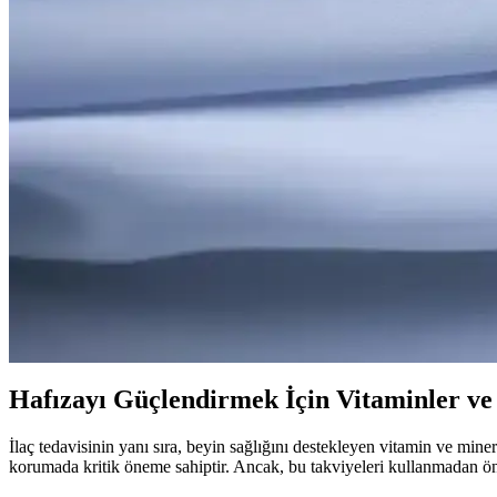
2025'te Unutkanlığı Yenmenin 5 Sırrı: Beyninizi Canl
Unutkanlığı azaltan vitamin ve minerallerle beyin sağlığınızı destekl
Unutkanlıkla Mücadelede 2025'in En Etkili İlaç ve D
Unutkanlıkla başa çıkmanın 2025 güncel yöntemleri ve doğal destekle
Solgar Unutkanlık Hapları ve Hafıza Güçlendirme Y
Solgar unutkanlık hapları ve doğal yollarla hafıza desteği hakkında bilg
Unutkanlıkla Mücadelede Vitaminler ve Beslenme Öne
Unutkanlığa iyi gelen vitaminler ve beslenme önerileriyle hafıza ve be
Hafızayı Güçlendirmek İçin Vitaminler ve 
İlaç tedavisinin yanı sıra, beyin sağlığını destekleyen vitamin ve min
korumada kritik öneme sahiptir. Ancak, bu takviyeleri kullanmadan ön