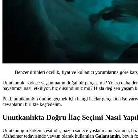
Benzer ürünleri özellik, fiyat ve kullanıcı yorumlarına göre karş
Unutkanlık, sadece yaşlanmanın doğal bir parçası mı? Yoksa daha deri
hayatımızı nasıl etkiliyor, hiç düşündünüz mü? Hızla değişen yaşam ko
Peki, unutkanlığın önüne geçmek için hangi ilaçlar gerçekten işe yarı
cevaplarını birlikte keşfedelim.
Unutkanlıkta Doğru İlaç Seçimi Nasıl Yapı
Unutkanlığın kökeni çeşitlidir; bazen sadece yaşlanmanın sonucu, bazen 
Alzheimer tedavisinde yaygın olarak kullanılan
Galantamin
, beyin f