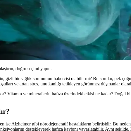
ılaştırın, doğru seçimi yapın.
n, gizli bir sağlık sorununun habercisi olabilir mi? Bu sorular, pek ço
şulları ve artan stres, unutkanlığı tetikleyen görünmez düşmanlar olara
yor? Vitamin ve minerallerin hafıza üzerindeki etkisi ne kadar? Doğal b
lır?
ise Alzheimer gibi nörodejeneratif hastalıkların belirtisidir. Bu nedenle
onksiyonlarını destekleyerek hafıza kaybını yavaşlatabilir. Aynı şekilde,