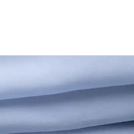
ları
i gerekenler. Beyin sağlığınızı korumak için hemen keşfedin!
al Vitaminler
n sağlığınızı korumak için hemen keşfedin! Hemen okuyun! synopsis":"U
Doğal Çözümler
özümlerle hafızanızı güçlendirin. Hemen keşfedin!
 Etkili Yöntem