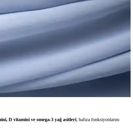
Unutkanlık, sadece yaşlanmanın bir
nı koruma yollarını anlatıyoruz.
iyonlarınızı koruyun.
ini, D vitamini ve omega-3 yağ asitleri
, hafıza fonksiyonlarını