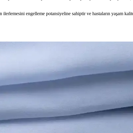
ın ilerlemesini engelleme potansiyeline sahiptir ve hastaların yaşam kalit
ları
i gerekenler. Beyin sağlığınızı korumak için hemen keşfedin!
al Vitaminler
n sağlığınızı korumak için hemen keşfedin! Hemen okuyun! synopsis":"U
Doğal Çözümler
özümlerle hafızanızı güçlendirin. Hemen keşfedin!
 Etkili Yöntem
l yöntemlere kadar tüm detayları keşfedin. Hemen inceleyin!