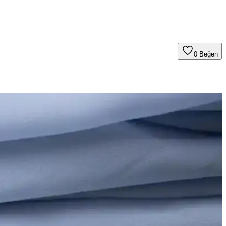
0
Beğen
nutkanlık, günümüzün yoğun ve st­