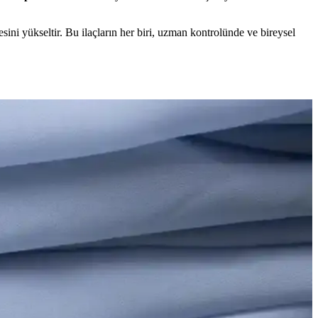
esini yükseltir. Bu ilaçların her biri, uzman kontrolünde ve bireysel
nutkanlık, günümüzün yoğun ve st­