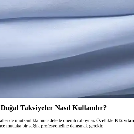
andırın
eyin. 2025'in en etkili yöntemlerini hemen keşfedin! Hemen okuyun.
oğal Çözümleri
ri burada. Hafızanızı güçlendirmek için hemen keşfedin!','synopsis":"
öntemleri
iler, içerik, kullanım önerileri ve yaşam tarzı ipuçlarıyla hafıza sağlığı
rileri Detaylı Rehber
yin sağlığını destekleyin. Doğru beslenme ve takviyelerle bilişsel fonks
Doğal Takviyeler Nasıl Kullanılır?
eraller de unutkanlıkla mücadelede önemli rol oynar. Özellikle
B12 vitam
ce mutlaka bir sağlık profesyoneline danışmak gerekir.