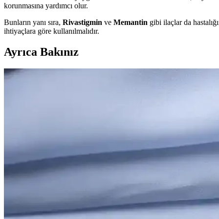
korunmasına yardımcı olur.
Bunların yanı sıra,
Rivastigmin
ve
Memantin
gibi ilaçlar da hastalığ
ihtiyaçlara göre kullanılmalıdır.
Ayrıca Bakınız
2025'te Unutkanlıkla Mücadelede İlaç ve Beslenme Sır
Unutkanlık yapan ilaçlar ve beslenme alışkanlıkları hakkında bilinmes
2025'te Unutkanlığa Son: Beyninizi Güçlendiren Doğ
2025'in en etkili doğal vitaminleriyle hafızanızı güçlendirin. Beyi
2025'te Unutkanlığı Bitiren Vitamin Eksiklikleri ve 
Unutkanlığın vitamin eksikliğinden kaynaklandığını öğrenin, doğal ç
2025'te Unutkanlıkla Mücadelede Bilmeniz Gereken 7
Unutkanlıkla savaşmanın en etkili yollarını öğrenin; ilaçlardan doğa