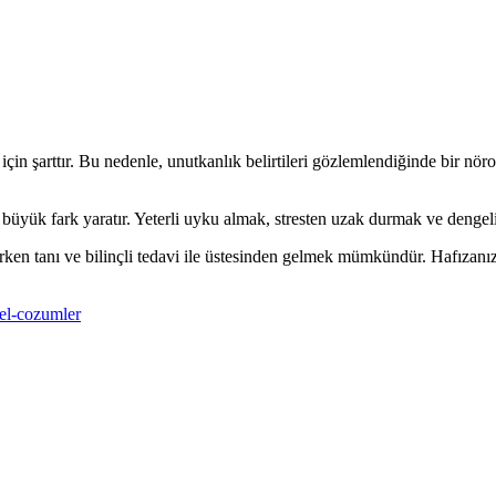
 için şarttır. Bu nedenle, unutkanlık belirtileri gözlemlendiğinde bir nör
a büyük fark yaratır. Yeterli uyku almak, stresten uzak durmak ve denge
 erken tanı ve bilinçli tedavi ile üstesinden gelmek mümkündür. Hafızanı
sel-cozumler