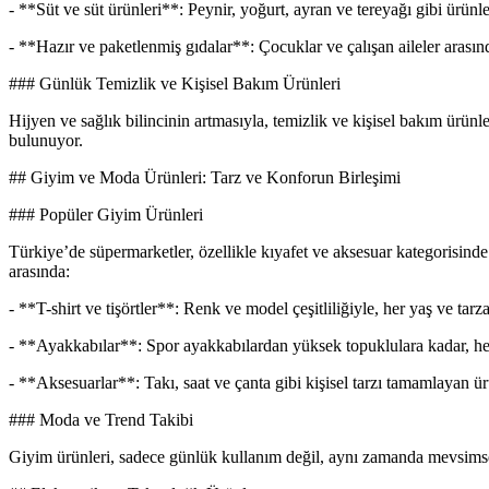
- **Süt ve süt ürünleri**: Peynir, yoğurt, ayran ve tereyağı gibi ürün
- **Hazır ve paketlenmiş gıdalar**: Çocuklar ve çalışan aileler arasınd
### Günlük Temizlik ve Kişisel Bakım Ürünleri
Hijyen ve sağlık bilincinin artmasıyla, temizlik ve kişisel bakım ürünl
bulunuyor.
## Giyim ve Moda Ürünleri: Tarz ve Konforun Birleşimi
### Popüler Giyim Ürünleri
Türkiye’de süpermarketler, özellikle kıyafet ve aksesuar kategorisinde 
arasında:
- **T-shirt ve tişörtler**: Renk ve model çeşitliliğiyle, her yaş ve ta
- **Ayakkabılar**: Spor ayakkabılardan yüksek topuklulara kadar, he
- **Aksesuarlar**: Takı, saat ve çanta gibi kişisel tarzı tamamlayan ür
### Moda ve Trend Takibi
Giyim ürünleri, sadece günlük kullanım değil, aynı zamanda mevsimsel ve