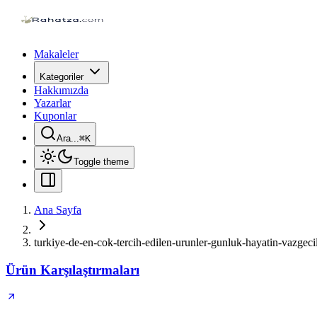
Makaleler
Kategoriler
Hakkımızda
Yazarlar
Kuponlar
Ara...
⌘
K
Toggle theme
Ana Sayfa
turkiye-de-en-cok-tercih-edilen-urunler-gunluk-hayatin-vazgecil
Ürün Karşılaştırmaları