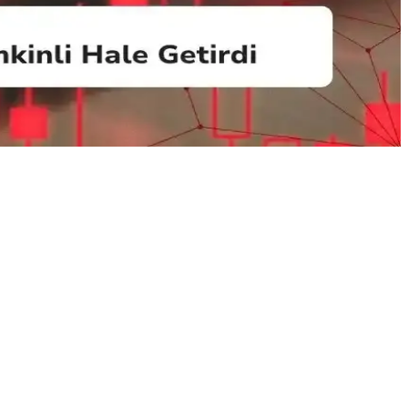
urallarına dikkat ederek toplumsal dayanışmayı artırır.
pazede ekonomik ve çevresel faydalar sağladı.