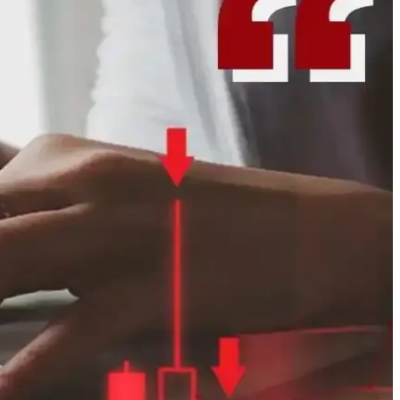
 stratejiler maliyetleri düşürür ve sağlıklı beslenmeyi destekler.
r. Bu rehber, süreç ve dikkat edilmesi gerekenleri detaylandırır.
larak ekonomik ve sağlıklı gıda hazırlamak mümkündür.
enme mümkün hale geliyor. Bu yöntemler gıda israfını azaltır ve besin
hfood gibi uygulamalarla bu ürünlerden maksimum fayda sağlanabilir.
 sağlıklı beslenme stratejileri sunuluyor.