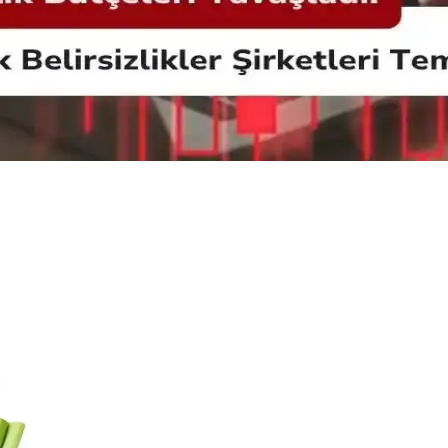
n Detaylı İncelemesi
. Gönüllülerin katkısıyla sürdürülen bu sistem, hijyen ve gıda güvenliği k
e Uygulama Yöntemleri
 kişisel bakıma, ulaşım ve alışveriş alışkanlıklarına kadar geniş bir yel