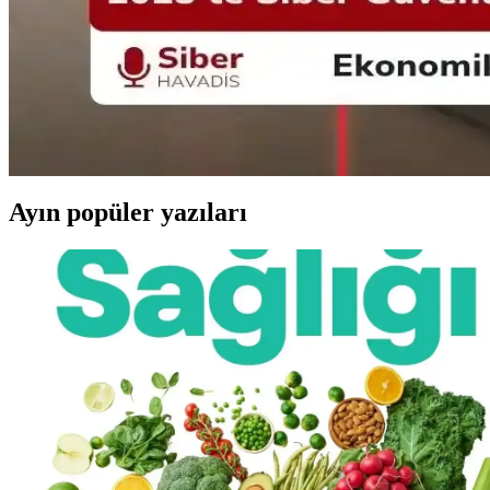
Yerel Gıda Kilerinin İşleyişi ve Toplumsal Katkılarını
Yerel gıda kileri, gıda israfını önleyip ihtiyaç sahiplerine destek olur
2025 Yılında En Çok Tasarruf Sağlayan Tutumlar v
2025 yılında bireylerin uyguladığı tasarruf yöntemleri, gıda israfından
Ayın popüler yazıları