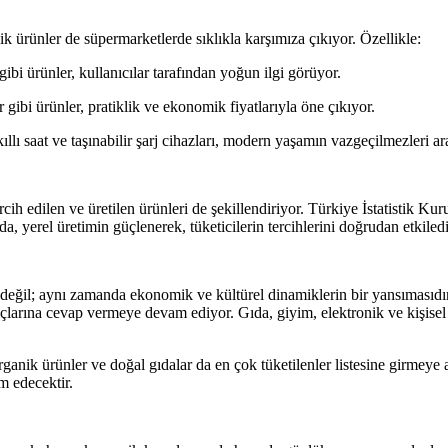
 ürünler de süpermarketlerde sıklıkla karşımıza çıkıyor. Özellikle:
gibi ürünler, kullanıcılar tarafından yoğun ilgi görüyor.
 gibi ürünler, pratiklik ve ekonomik fiyatlarıyla öne çıkıyor.
llı saat ve taşınabilir şarj cihazları, modern yaşamın vazgeçilmezleri ar
cih edilen ve üretilen ürünleri de şekillendiriyor. Türkiye İstatistik Ku
da, yerel üretimin güçlenerek, tüketicilerin tercihlerini doğrudan etkiledi
esi değil; aynı zamanda ekonomik ve kültürel dinamiklerin bir yansımasıd
iyaçlarına cevap vermeye devam ediyor. Gıda, giyim, elektronik ve kişisel
organik ürünler ve doğal gıdalar da en çok tüketilenler listesine girmeye
m edecektir.