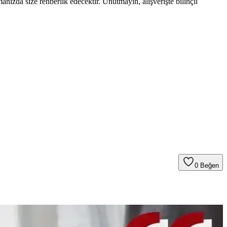
ızda size rehberlik edecektir. Unutmayın, alışverişte bilinçli
0
Beğen