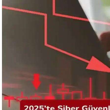
Kalabalık ailelerde gıda harcamalarını azaltmak için market seçimi, indi
Evde Kolayca Yapılabilen Temel Gıda ve Ev Ürünler
Evde ekmek, yoğurt, sabun ve temizlik ürünleri gibi temel gıda ve ev ü
Evde Yapılan Gıda Ürünlerinin Maliyet Avantajları ve
Evde yapılan ekmek, yoğurt, sos ve et ürünleri, satın almaya göre ma
Aile Bütçesine Uygun Sağlıklı Beslenme Yöntemleri 
Artan gıda fiyatları ailelerin beslenme düzenini zorlaştırıyor. Donmuş 
çeşitliliğini destekler.
Marketlerde Son Kullanma Tarihi Yaklaşan Ürünlerin A
Son kullanma tarihi yaklaşan ürünler, bütçe dostu alışveriş ve gıda i
Ayda 300 Dolar Bütçeyle İki Yetişkin İçin Ekonomik 
Ayda 300 dolar bütçeyle iki yetişkini beslemek için toplu alım, uygun f