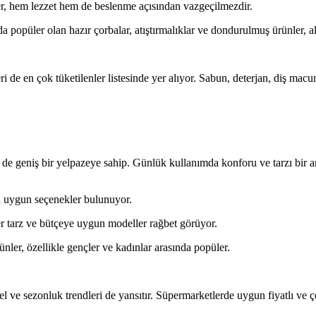
ler, hem lezzet hem de beslenme açısından vazgeçilmezdir.
a popüler olan hazır çorbalar, atıştırmalıklar ve dondurulmuş ürünler, a
eri de en çok tüketilenler listesinde yer alıyor. Sabun, deterjan, diş ma
de geniş bir yelpazeye sahip. Günlük kullanımda konforu ve tarzı bir arad
rza uygun seçenekler bulunuyor.
r tarz ve bütçeye uygun modeller rağbet görüyor.
ünler, özellikle gençler ve kadınlar arasında popüler.
 sezonluk trendleri de yansıtır. Süpermarketlerde uygun fiyatlı ve çeşitl