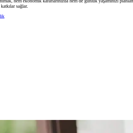
anımak, hem ekonomik kararlarınızda hem de günlük yaşamınızı planlaman
atkılar sağlar.
lik
öntemleri ve Stratejileri