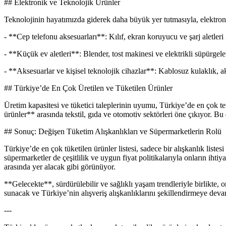
## Elektronik ve Teknolojik Ürünler
Teknolojinin hayatımızda giderek daha büyük yer tutmasıyla, elektronik
- **Cep telefonu aksesuarları**: Kılıf, ekran koruyucu ve şarj aletleri 
- **Küçük ev aletleri**: Blender, tost makinesi ve elektrikli süpürgeler
- **Aksesuarlar ve kişisel teknolojik cihazlar**: Kablosuz kulaklık, akı
## Türkiye’de En Çok Üretilen ve Tüketilen Ürünler
Üretim kapasitesi ve tüketici taleplerinin uyumu, Türkiye’de en çok ter
ürünler** arasında tekstil, gıda ve otomotiv sektörleri öne çıkıyor. Bu 
## Sonuç: Değişen Tüketim Alışkanlıkları ve Süpermarketlerin Rolü
Türkiye’de en çok tüketilen ürünler listesi, sadece bir alışkanlık list
süpermarketler de çeşitlilik ve uygun fiyat politikalarıyla onların iht
arasında yer alacak gibi görünüyor.
**Gelecekte**, sürdürülebilir ve sağlıklı yaşam trendleriyle birlikte, 
sunacak ve Türkiye’nin alışveriş alışkanlıklarını şekillendirmeye deva
---