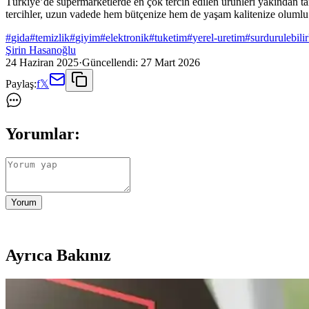
Türkiye’de süpermarketlerde en çok tercih edilen ürünleri yakından t
tercihler, uzun vadede hem bütçenize hem de yaşam kalitenize olumlu k
#
gida
#
temizlik
#
giyim
#
elektronik
#
tuketim
#
yerel-uretim
#
surdurulebilir
Şirin Hasanoğlu
24 Haziran 2025
·
Güncellendi:
27 Mart 2026
Paylaş:
f
𝕏
Yorumlar:
Yorum
Ayrıca Bakınız
Aileler İçin Market Harcamalarını Azaltmanın Etkili Y