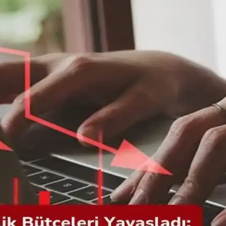
rim takibi, toplu yemek pişirme, ev yapımı alternatifler ve planlama gibi
i: Adım Adım Rehber
rünlerinin yapımı, ekonomik ve sağlıklı yaşam için pratik çözümler suna
 Hazırlık Detayları
liyet avantajı sağlar. Zaman ve beceri faktörleri göz önünde bulunduru
ve Ekonomik Gıda Seçenekleri
sebzeler, kuru baklagiller ve planlı alışverişle sağlıklı, ekonomik besl
vantajları ve Alışveriş Stratejileri
srafını azaltma açısından önemli fırsatlar sunar. Doğru saklama ve Flas
ve Dengeli Beslenme Yöntemleri
iyatlı gıdalar, ekonomik tarifler ve atık azaltma yöntemleriyle dengeli ve