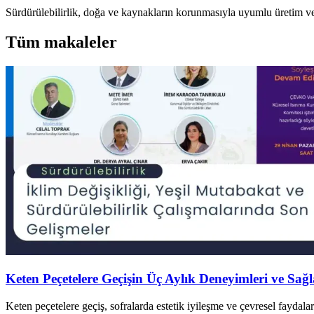
Sürdürülebilirlik, doğa ve kaynakların korunmasıyla uyumlu üretim ve 
Tüm makaleler
Keten Peçetelere Geçişin Üç Aylık Deneyimleri ve Sağl
Keten peçetelere geçiş, sofralarda estetik iyileşme ve çevresel faydal