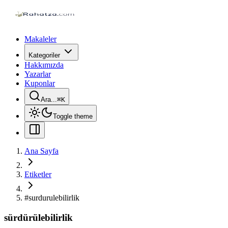
Makaleler
Kategoriler
Hakkımızda
Yazarlar
Kuponlar
Ara...
⌘
K
Toggle theme
Ana Sayfa
Etiketler
#
surdurulebilirlik
sürdürülebilirlik