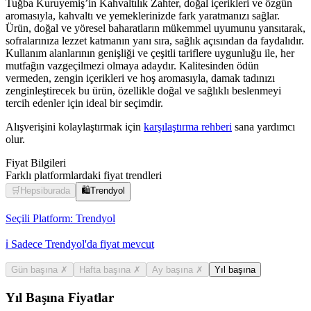
Tuğba Kuruyemiş’in Kahvaltılık Zahter, doğal içerikleri ve özgün
aromasıyla, kahvaltı ve yemeklerinizde fark yaratmanızı sağlar.
Ürün, doğal ve yöresel baharatların mükemmel uyumunu yansıtarak,
sofralarınıza lezzet katmanın yanı sıra, sağlık açısından da faydalıdır.
Kullanım alanlarının genişliği ve çeşitli tariflere uygunluğu ile, her
mutfağın vazgeçilmezi olmaya adaydır. Kalitesinden ödün
vermeden, zengin içerikleri ve hoş aromasıyla, damak tadınızı
zenginleştirecek bu ürün, özellikle doğal ve sağlıklı beslenmeyi
tercih edenler için ideal bir seçimdir.
Alışverişini kolaylaştırmak için
karşılaştırma rehberi
sana yardımcı
olur.
Fiyat Bilgileri
Farklı platformlardaki fiyat trendleri
🛒
Hepsiburada
🛍️
Trendyol
Seçili Platform:
Trendyol
ℹ️ Sadece Trendyol'da fiyat mevcut
Gün başına
✗
Hafta başına
✗
Ay başına
✗
Yıl başına
Yıl Başına Fiyatlar