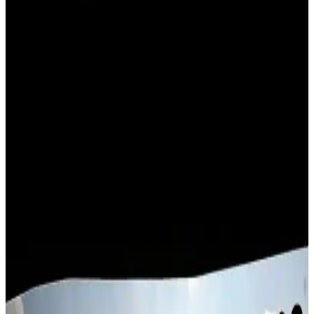
un ve sütle hazırlanır. Doğru pişirme ve baharat dengesiyle enfes
sonuçlar elde edilir.
Humus ile Uyumlu Yemekler ve Kullanım Önerileri:
Çok Yönlü Lezzet Rehberi
Humus, sandviçlerden ana yemeklere, salata soslarından kahvaltıya
kadar geniş kullanım alanlarıyla besleyici ve lezzetli alternatifler
sunar. Farklı kombinasyonlarla öğünlerinizi zenginleştirebilirsiniz.
Düşük Karbonhidratlı Diyetler İçin 12 Pound
Jambonla Hazırlanabilecek Pratik Yemekler
12 pound jambonun düşük karbonhidratlı diyetlerde saklanması ve
çeşitli kahvaltı, çorba, sebze ve fırın yemeklerinde kullanımıyla
dengeli ve pratik öğünler hazırlanabilir.
Avokadolu Yumurta Tostu: Sağlıklı ve Dengeli Hafif
Kahvaltı Seçeneği
Avokadolu yumurta tostu, sağlıklı yağlar ve proteinle dengelenmiş,
kolay hazırlanabilen hafif bir kahvaltı veya ara öğün seçeneğidir.
Malzeme ve pişirme tercihleriyle lezzeti kişiselleştirilebilir.