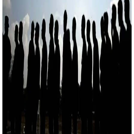
Sarımsaklı Ekmek Tadında Ay Çöreği Tarifleri ve
Pişirme Önerileri
Ay çörekleri sarımsaklı tereyağı ve çeşitli iç malzemelerle
zenginleştirilerek kahvaltı ve atıştırmalıklar için pratik, aromatik
tarifler sunar. Pişirme teknikleri ve malzeme dengesi lezzeti artırır.
Fındık Kreması Ürünleri ve Özellikleri: Antep
Fıstıklı ve Kakaolu Seçenekler
Fındık kreması, Antep fıstığı ve kakao içerikleriyle kahvaltı ve
tatlılara zenginlik katan popüler ürünlerdir. Çeşitleri, paketleri ve
satış kanallarıyla geniş seçenekler sunar.
Haşhaş Kreması Nedir ve Sağlıklı Kahvaltı
Seçenekleri Arasındaki Yeri
Haşhaş kreması, doğal içerikleri ve yüksek besin değeriyle
kahvaltılarda sağlıklı ve lezzetli bir alternatif sunar, içerdiği omega-3
ve lifler ile sağlığı destekler.
Cocopops Kahvaltılık Gevrekler: Çocuklar ve