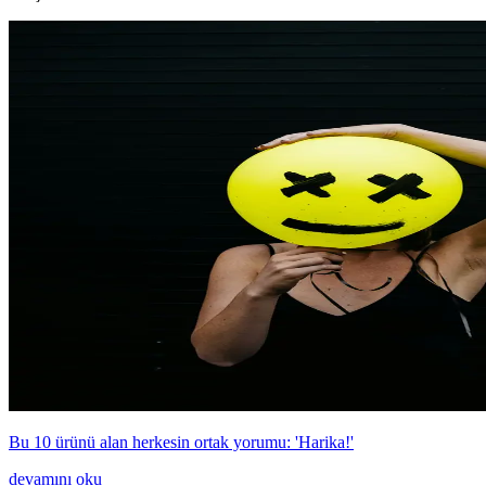
Bu 10 ürünü alan herkesin ortak yorumu: 'Harika!'
devamını oku