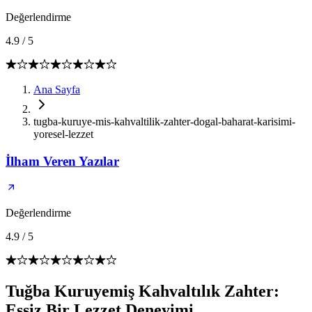
Değerlendirme
4.9
/
5
Ana Sayfa
tugba-kuruye-mis-kahvaltilik-zahter-dogal-baharat-karisimi-
yoresel-lezzet
İlham Veren Yazılar
Değerlendirme
4.9
/
5
Tuğba Kuruyemiş Kahvaltılık Zahter:
Eşsiz Bir Lezzet Deneyimi