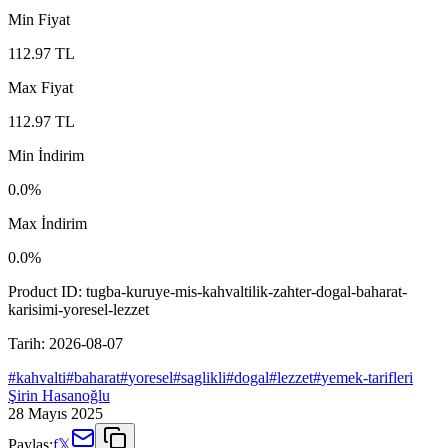
Min Fiyat
112.97
TL
Max Fiyat
112.97
TL
Min İndirim
0.0
%
Max İndirim
0.0
%
Product ID:
tugba-kuruye-mis-kahvaltilik-zahter-dogal-baharat-
karisimi-yoresel-lezzet
Tarih:
2026-08-07
#
kahvalti
#
baharat
#
yoresel
#
saglikli
#
dogal
#
lezzet
#
yemek-tarifleri
Şirin Hasanoğlu
28 Mayıs 2025
Paylaş:
f
𝕏