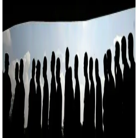
Avokadolu Yumurta Tostu: Sağlıklı ve Dengeli Hafif
Kahvaltı Seçeneği
Avokadolu yumurta tostu, sağlıklı yağlar ve proteinle dengelenmiş,
kolay hazırlanabilen hafif bir kahvaltı veya ara öğün seçeneğidir.
Malzeme ve pişirme tercihleriyle lezzeti kişiselleştirilebilir.
Sarımsaklı Ekmek Tadında Ay Çöreği Tarifleri ve
Pişirme Önerileri
Ay çörekleri sarımsaklı tereyağı ve çeşitli iç malzemelerle
zenginleştirilerek kahvaltı ve atıştırmalıklar için pratik, aromatik
tarifler sunar. Pişirme teknikleri ve malzeme dengesi lezzeti artırır.
Fındık Kreması Ürünleri ve Özellikleri: Antep
Fıstıklı ve Kakaolu Seçenekler
Fındık kreması, Antep fıstığı ve kakao içerikleriyle kahvaltı ve
tatlılara zenginlik katan popüler ürünlerdir. Çeşitleri, paketleri ve
satış kanallarıyla geniş seçenekler sunar.
Haşhaş Kreması Nedir ve Sağlıklı Kahvaltı
Seçenekleri Arasındaki Yeri