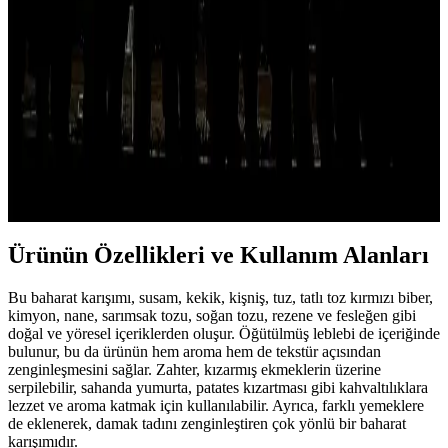
Haşhaş kreması, doğal içerikleri ve yüksek besin değeriyle
kahvaltılarda sağlıklı ve lezzetli bir alternatif sunar, içerdiği omega-3
ve lifler ile sağlığı destekler.
Cocopops Kahvaltılık Gevrekler: Çocuklar ve
Yetişkinler İçin Pratik ve Lezzetli Seçenekler
Cocopops, tatlı ve gevrek yapısıyla çocuklar ve yetişkinler arasında
popüler olan pratik kahvaltılık gevrektir. Şeker içeriği yüksek olsa
da, çeşitli sütlerle uyum sağlar ve hızlı kahvaltı seçeneği sunar.
Ürünün Özellikleri ve Kullanım Alanları
Bu baharat karışımı, susam, kekik, kişniş, tuz, tatlı toz kırmızı biber,
kimyon, nane, sarımsak tozu, soğan tozu, rezene ve fesleğen gibi
doğal ve yöresel içeriklerden oluşur. Öğütülmüş leblebi de içeriğinde
bulunur, bu da ürünün hem aroma hem de tekstür açısından
zenginleşmesini sağlar. Zahter, kızarmış ekmeklerin üzerine
serpilebilir, sahanda yumurta, patates kızartması gibi kahvaltılıklara
lezzet ve aroma katmak için kullanılabilir. Ayrıca, farklı yemeklere
de eklenerek, damak tadını zenginleştiren çok yönlü bir baharat
karışımıdır.