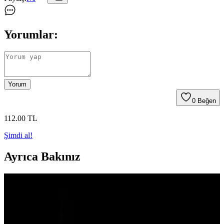
Yorumlar:
Yorum
0
Beğen
112
.00
TL
Şimdi al!
Ayrıca Bakınız
Klasik Amerikan Güney Kahvaltısı İçin Sosis Sosu
Tarifleri ve Püf Noktaları
Sosis sosu, Amerikan güney mutfağının kahvaltı klasiği olup sosis,