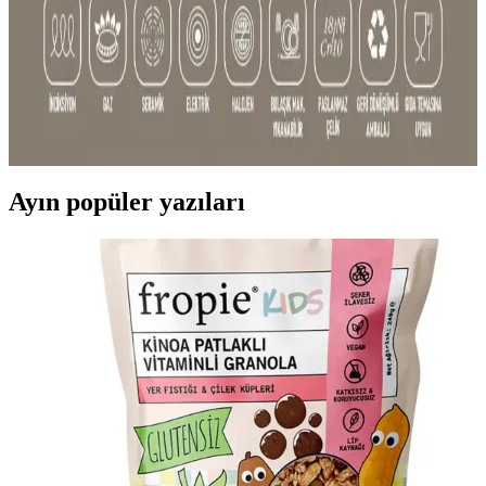
Dayanıklı Çok Amaçlı Tencere Setleri: Mutfakta
Güvenilirlik ve Çok Yönlülük Özellikleri
Dayanıklı ve çok amaçlı tencere setleri, uzun ömürlü malzemeleri ve
çok fonksiyonlu kullanımıyla mutfakta verimlilik sağlar. Farklı boyut
ve şekillerdeki setler, pişirme, saklama ve servis gibi ihtiyaçlara
cevap verir.
Ayın popüler yazıları