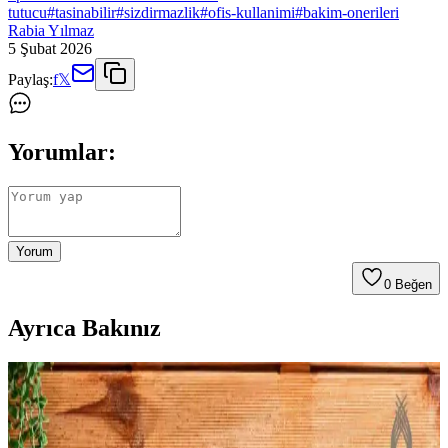
tutucu
#
tasinabilir
#
sizdirmazlik
#
ofis-kullanimi
#
bakim-onerileri
Rabia Yılmaz
5 Şubat 2026
Paylaş:
f
𝕏
Yorumlar:
Yorum
0
Beğen
Ayrıca Bakınız
Tavuk Mangal Seçimi ve Kullanımı İçin Güvenilir
ve Dayanıklı Çözüm Rehberi