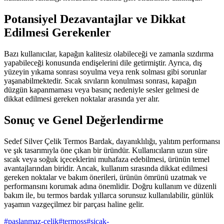
Potansiyel Dezavantajlar ve Dikkat
Edilmesi Gerekenler
Bazı kullanıcılar, kapağın kalitesiz olabileceği ve zamanla sızdırma
yapabileceği konusunda endişelerini dile getirmiştir. Ayrıca, dış
yüzeyin yıkama sonrası soyulma veya renk solması gibi sorunlar
yaşanabilmektedir. Sıcak sıvıların konulması sonrası, kapağın
düzgün kapanmaması veya basınç nedeniyle sesler gelmesi de
dikkat edilmesi gereken noktalar arasında yer alır.
Sonuç ve Genel Değerlendirme
Sedef Silver Çelik Termos Bardak, dayanıklılığı, yalıtım performansı
ve şık tasarımıyla öne çıkan bir üründür. Kullanıcıların uzun süre
sıcak veya soğuk içeceklerini muhafaza edebilmesi, ürünün temel
avantajlarından biridir. Ancak, kullanım sırasında dikkat edilmesi
gereken noktalar ve bakım önerileri, ürünün ömrünü uzatmak ve
performansını korumak adına önemlidir. Doğru kullanım ve düzenli
bakım ile, bu termos bardak yıllarca sorunsuz kullanılabilir, günlük
yaşamın vazgeçilmez bir parçası haline gelir.
#
paslanmaz-celik
#
termoss
#
sicak-