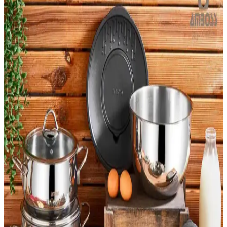
Tavuk mangallarında paslanmaz çelik, dökme demir ve alüminyum
gibi malzemelerin avantajları ve hijyen kuralları. Uygun model
seçimi ve güvenli kullanım ipuçlarıyla açık hava aktivitelerinizi daha
sağlıklı hale getirin.
Paslanmaz Çelik Pipet Temizleme Fırçası: Sağlıklı ve
Hijyenik Kullanım İçin Pratik Çözüm
Paslanmaz çelik pipetlerin hijyenik kalması için tasarlanmış
temizleme fırçaları, dayanıklı ve esnek yapısıyla kolayca ulaşır, uzun
ömürlü ve sağlıklı kullanım sağlar.
Dayanıklı ve Pratik 2 Litre Paslanmaz Çelik
Termoslar Günlük ve Dış Mekan Kullanımı İçin
Günlük ve dış mekan aktiviteleri için ideal olan 2 litre paslanmaz
çelik termoslar, dayanıklılık ve pratiklik sunar, geniş hacmiyle
kullanıcıların ihtiyaçlarını karşılar.
Ayz Güvenlik Kilitli Kedi Tasması: Dayanıklı ve Şık
Tasarım ile Güvenlik Sağlar
Ayz markalama güvenlik kilitli kedi tasması, dayanıklı paslanmaz
çelik ve kişiselleştirilebilir künyeleriyle güvenliği ve şıklığı bir arada