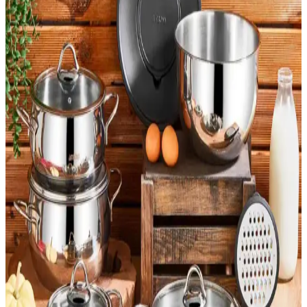
Paslanmaz çelik pipetlerin hijyenik kalması için tasarlanmış
temizleme fırçaları, dayanıklı ve esnek yapısıyla kolayca ulaşır, uzun
ömürlü ve sağlıklı kullanım sağlar.
Dayanıklı ve Pratik 2 Litre Paslanmaz Çelik
Termoslar Günlük ve Dış Mekan Kullanımı İçin
Günlük ve dış mekan aktiviteleri için ideal olan 2 litre paslanmaz
çelik termoslar, dayanıklılık ve pratiklik sunar, geniş hacmiyle
kullanıcıların ihtiyaçlarını karşılar.
Ayz Güvenlik Kilitli Kedi Tasması: Dayanıklı ve Şık
Tasarım ile Güvenlik Sağlar
Ayz markalama güvenlik kilitli kedi tasması, dayanıklı paslanmaz
çelik ve kişiselleştirilebilir künyeleriyle güvenliği ve şıklığı bir arada
sunar, kullanımı kolay ve uzun ömürlüdür.
Evcil Hayvanlar İçin Doğru Mama ve Su Kabı
Seçimi ve Karşılaştırması
Evcil hayvanlar için mama ve su kabı seçerken malzeme, hijyen ve
dayanıklılık önemli faktörlerdir. Paslanmaz çelik ve seramik uzun
ömürlü ve hijyenik seçenekler sunar, plastik ise uygun fiyatlıdır.