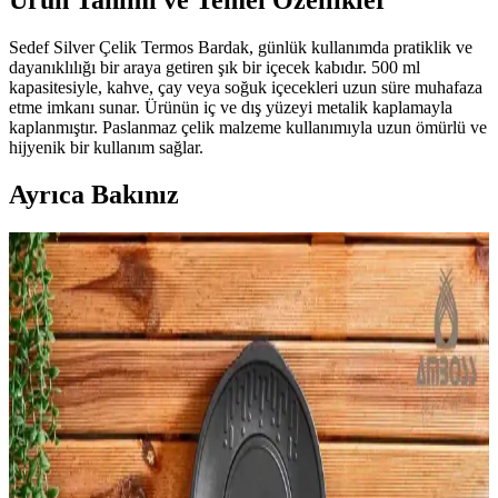
Ürün Tanımı ve Temel Özellikler
Sedef Silver Çelik Termos Bardak, günlük kullanımda pratiklik ve
dayanıklılığı bir araya getiren şık bir içecek kabıdır. 500 ml
kapasitesiyle, kahve, çay veya soğuk içecekleri uzun süre muhafaza
etme imkanı sunar. Ürünün iç ve dış yüzeyi metalik kaplamayla
kaplanmıştır. Paslanmaz çelik malzeme kullanımıyla uzun ömürlü ve
hijyenik bir kullanım sağlar.
Ayrıca Bakınız
Tavuk Mangal Seçimi ve Kullanımı İçin Güvenilir
ve Dayanıklı Çözüm Rehberi
Tavuk mangallarında paslanmaz çelik, dökme demir ve alüminyum
gibi malzemelerin avantajları ve hijyen kuralları. Uygun model
seçimi ve güvenli kullanım ipuçlarıyla açık hava aktivitelerinizi daha
sağlıklı hale getirin.
Paslanmaz Çelik Pipet Temizleme Fırçası: Sağlıklı ve
Hijyenik Kullanım İçin Pratik Çözüm