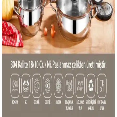
Çok Amaçlı Mutfak Gereçleri: Fonksiyonellik ve
Pratiklik Sunan Modern Çözümler
Pratiklik ve fonksiyonelliği bir arada sunan çok amaçlı mutfak
gereçleri, dayanıklı malzemeleri ve çoklu fonksiyonlarıyla mutfakta
zaman ve maliyet tasarrufu sağlar.
Cooker Çelik Termos 0,75 Lt Pudra Pembe -
Dayanıklı ve Pratik Kullanım İçin Ideal
Cooker çelik termos, 0,75 litrelik hacmi ve paslanmaz çelik yapısıyla
uzun ömürlü, hijyenik ve estetik bir seçenektir. Sıcak ve soğuk tutma
performansı yüksek, günlük kullanım ve seyahatler için uygundur.
Dayanıklı Çok Amaçlı Tencere Setleri: Mutfakta
Güvenilirlik ve Çok Yönlülük Özellikleri
Dayanıklı ve çok amaçlı tencere setleri, uzun ömürlü malzemeleri ve
çok fonksiyonlu kullanımıyla mutfakta verimlilik sağlar. Farklı boyut
ve şekillerdeki setler, pişirme, saklama ve servis gibi ihtiyaçlara
cevap verir.