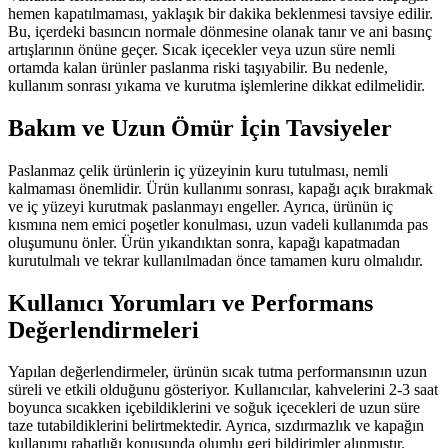
hemen kapatılmaması, yaklaşık bir dakika beklenmesi tavsiye edilir.
Bu, içerdeki basıncın normale dönmesine olanak tanır ve ani basınç
artışlarının önüne geçer. Sıcak içecekler veya uzun süre nemli
ortamda kalan ürünler paslanma riski taşıyabilir. Bu nedenle,
kullanım sonrası yıkama ve kurutma işlemlerine dikkat edilmelidir.
Bakım ve Uzun Ömür İçin Tavsiyeler
Paslanmaz çelik ürünlerin iç yüzeyinin kuru tutulması, nemli
kalmaması önemlidir. Ürün kullanımı sonrası, kapağı açık bırakmak
ve iç yüzeyi kurutmak paslanmayı engeller. Ayrıca, ürünün iç
kısmına nem emici poşetler konulması, uzun vadeli kullanımda pas
oluşumunu önler. Ürün yıkandıktan sonra, kapağı kapatmadan
kurutulmalı ve tekrar kullanılmadan önce tamamen kuru olmalıdır.
Kullanıcı Yorumları ve Performans
Değerlendirmeleri
Yapılan değerlendirmeler, ürünün sıcak tutma performansının uzun
süreli ve etkili olduğunu gösteriyor. Kullanıcılar, kahvelerini 2-3 saat
boyunca sıcakken içebildiklerini ve soğuk içecekleri de uzun süre
taze tutabildiklerini belirtmektedir. Ayrıca, sızdırmazlık ve kapağın
kullanımı rahatlığı konusunda olumlu geri bildirimler alınmıştır.