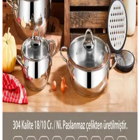
sunar, kullanımı kolay ve uzun ömürlüdür.
Evcil Hayvanlar İçin Doğru Mama ve Su Kabı
Seçimi ve Karşılaştırması
Evcil hayvanlar için mama ve su kabı seçerken malzeme, hijyen ve
dayanıklılık önemli faktörlerdir. Paslanmaz çelik ve seramik uzun
ömürlü ve hijyenik seçenekler sunar, plastik ise uygun fiyatlıdır.
Çok Amaçlı Mutfak Gereçleri: Fonksiyonellik ve
Pratiklik Sunan Modern Çözümler
Pratiklik ve fonksiyonelliği bir arada sunan çok amaçlı mutfak
gereçleri, dayanıklı malzemeleri ve çoklu fonksiyonlarıyla mutfakta
zaman ve maliyet tasarrufu sağlar.
Cooker Çelik Termos 0,75 Lt Pudra Pembe -
Dayanıklı ve Pratik Kullanım İçin Ideal
Cooker çelik termos, 0,75 litrelik hacmi ve paslanmaz çelik yapısıyla
uzun ömürlü, hijyenik ve estetik bir seçenektir. Sıcak ve soğuk tutma
performansı yüksek, günlük kullanım ve seyahatler için uygundur.