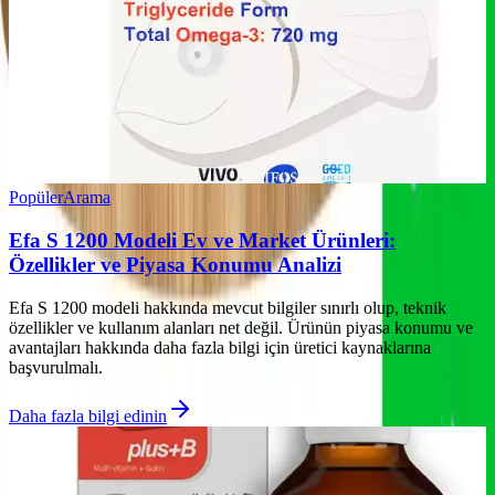
Popüler
Arama
Efa S 1200 Modeli Ev ve Market Ürünleri:
Özellikler ve Piyasa Konumu Analizi
Efa S 1200 modeli hakkında mevcut bilgiler sınırlı olup, teknik
özellikler ve kullanım alanları net değil. Ürünün piyasa konumu ve
avantajları hakkında daha fazla bilgi için üretici kaynaklarına
başvurulmalı.
Daha fazla bilgi edinin