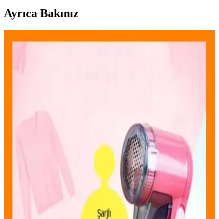
Ayrıca Bakınız
Evcil Hayvan Tüy Temizleme Aletleri: Çeşitleri,
Kullanımı ve Seçim İpuçları
Evcil hayvan sahipleri için tüy temizleme aletleri, manuel ve
elektrikli modelleriyle ev ve araçlarda pratik temizlik sağlar. Doğru
ürün seçimi ve düzenli kullanım, hijyen ve konforu artırır.
Mirach 2’li Tiftik Kazak Seti Evde Tüy Temizliğinde
Pratik ve Modern Çözüm
Mirach 2’li tiftik kazak seti, evde tüy ve saç döküntülerini kolayca
temizler, şık tasarımıyla modern ve kullanışlıdır, uzun ömürlü ve
pratik çözüm sunar.
Pratik ve Etkili Pet Tüy Temizleme Aletleri ile Evcil
Hayvan Bakımını Kolaylaştırın
Evcil hayvan sahipleri için tüy temizliği önemli bir ihtiyaçtır. Pratik
pet tüy temizleme aletleri, farklı yüzeylerde hızlı ve kolay tüy