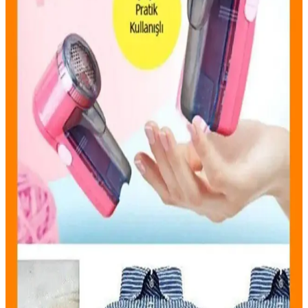
temizliği sağlar, zaman kazandırır ve hijyeni artırır.
Insua Şarjlı Tiftik ve Kazak Tüy Temizleme
Makinesi Özellikleri ve Kullanım Avantajları
Insua şarjlı tüy temizleme makinesi, paslanmaz çelik bıçaklar ve
şeffaf tüy deposuyla, kıyafetlerdeki tüy ve tiftikleri hızlıca temizler,
kullanım kolaylığı sağlar ve kıyafet ömrünü uzatır.
Kedi Tüyü Toplama Rulosu: Ev Temizliğinde Pratik
ve Ekonomik Çözüm
Kedi tüyü toplama rulosu, yapışkan yüzeyleri sayesinde tüyleri
hızlıca toplar, tekrar kullanılabilir ve çeşitli modelleri ile ev, kıyafet
ve mobilya temizliğinde pratik çözümler sunar.
Genel Markalar Ahşap Saplı Tüy Toplama Elbisesi
ile Evde Pratik Temizlik Çözümü
Kalın yüzeylerde tüyleri etkili toplayan ahşap saplı elbise, kullanıcı
memnuniyeti yüksek, dayanıklı ve kullanışlı bir temizlik aracıdır.
Mirach Çift Taraflı Tiftik Toparlayıcı ve Temizleyici