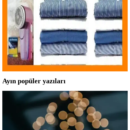
Ürün Özellikleri ve Kullanım İpuçları
Mirach markasının çift taraflı tiftik toplayıcı ve temizleyicisi, kıyafet
ve halı bakımında etkili, kullanımı kolay ve yüksek performanslı bir
temizlik aracıdır. Ergonomik tasarımıyla pratiklik sağlar.
Bundeba Tiftik Kazak Tüy Toplama Makinesi: Ev
ve Kıyafet Temizliğinde Yenilikçi Çözüm
Yünlü ve ev tekstili ürünlerinizdeki tüyleri hızlıca temizleyen şarjlı
ve pratik tasarımlı Bundeba Tiftik Kazak Tüy Toplama Makinesi
hakkında detaylar.
Ayın popüler yazıları