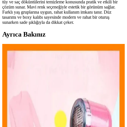
tüy ve saç döküntülerini temizleme konusunda pratik ve etkili bir
çözüm sunar. Mavi renk seçeneğiyle estetik bir görünüm sağlar.
Farklı yaş gruplarına uygun, rahat kullanım imkanı tanır. Düz
tasarımı ve boxy kalıbı sayesinde modern ve rahat bir oturuş
sunarken sade şıklığıyla da dikkat çeker.
Ayrıca Bakınız
Evcil Hayvan Tüy Temizleme Aletleri: Çeşitleri,
Kullanımı ve Seçim İpuçları
Evcil hayvan sahipleri için tüy temizleme aletleri, manuel ve
elektrikli modelleriyle ev ve araçlarda pratik temizlik sağlar. Doğru
ürün seçimi ve düzenli kullanım, hijyen ve konforu artırır.
Mirach 2’li Tiftik Kazak Seti Evde Tüy Temizliğinde
Pratik ve Modern Çözüm
Mirach 2’li tiftik kazak seti, evde tüy ve saç döküntülerini kolayca
temizler, şık tasarımıyla modern ve kullanışlıdır, uzun ömürlü ve
pratik çözüm sunar.