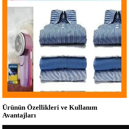
Kalın yüzeylerde tüyleri etkili toplayan ahşap saplı elbise, kullanıcı
memnuniyeti yüksek, dayanıklı ve kullanışlı bir temizlik aracıdır.
Mirach Çift Taraflı Tiftik Toparlayıcı ve Temizleyici
Ürün Özellikleri ve Kullanım İpuçları
Mirach markasının çift taraflı tiftik toplayıcı ve temizleyicisi, kıyafet
ve halı bakımında etkili, kullanımı kolay ve yüksek performanslı bir
temizlik aracıdır. Ergonomik tasarımıyla pratiklik sağlar.
Bundeba Tiftik Kazak Tüy Toplama Makinesi: Ev
ve Kıyafet Temizliğinde Yenilikçi Çözüm
Yünlü ve ev tekstili ürünlerinizdeki tüyleri hızlıca temizleyen şarjlı
ve pratik tasarımlı Bundeba Tiftik Kazak Tüy Toplama Makinesi
hakkında detaylar.
Ürünün Özellikleri ve Kullanım
Avantajları