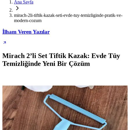
Ana Sayfa
mirach-2li-tiftik-kazak-seti-evde-tuy-temizliginde-pratik-ve-
modern-cozum
İlham Veren Yazılar
Mirach 2’li Set Tiftik Kazak: Evde Tüy
Temizliğinde Yeni Bir Çözüm