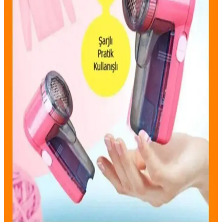
Pratik ve Etkili Pet Tüy Temizleme Aletleri ile Evcil
Hayvan Bakımını Kolaylaştırın
Evcil hayvan sahipleri için tüy temizliği önemli bir ihtiyaçtır. Pratik
pet tüy temizleme aletleri, farklı yüzeylerde hızlı ve kolay tüy
temizliği sağlar, zaman kazandırır ve hijyeni artırır.
Insua Şarjlı Tiftik ve Kazak Tüy Temizleme
Makinesi Özellikleri ve Kullanım Avantajları
Insua şarjlı tüy temizleme makinesi, paslanmaz çelik bıçaklar ve
şeffaf tüy deposuyla, kıyafetlerdeki tüy ve tiftikleri hızlıca temizler,
kullanım kolaylığı sağlar ve kıyafet ömrünü uzatır.
Kedi Tüyü Toplama Rulosu: Ev Temizliğinde Pratik
ve Ekonomik Çözüm
Kedi tüyü toplama rulosu, yapışkan yüzeyleri sayesinde tüyleri
hızlıca toplar, tekrar kullanılabilir ve çeşitli modelleri ile ev, kıyafet
ve mobilya temizliğinde pratik çözümler sunar.
Genel Markalar Ahşap Saplı Tüy Toplama Elbisesi
ile Evde Pratik Temizlik Çözümü