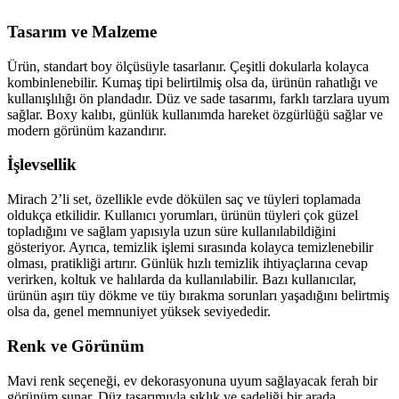
Tasarım ve Malzeme
Ürün, standart boy ölçüsüyle tasarlanır. Çeşitli dokularla kolayca
kombinlenebilir. Kumaş tipi belirtilmiş olsa da, ürünün rahatlığı ve
kullanışlılığı ön plandadır. Düz ve sade tasarımı, farklı tarzlara uyum
sağlar. Boxy kalıbı, günlük kullanımda hareket özgürlüğü sağlar ve
modern görünüm kazandırır.
İşlevsellik
Mirach 2’li set, özellikle evde dökülen saç ve tüyleri toplamada
oldukça etkilidir. Kullanıcı yorumları, ürünün tüyleri çok güzel
topladığını ve sağlam yapısıyla uzun süre kullanılabildiğini
gösteriyor. Ayrıca, temizlik işlemi sırasında kolayca temizlenebilir
olması, pratikliği artırır. Günlük hızlı temizlik ihtiyaçlarına cevap
verirken, koltuk ve halılarda da kullanılabilir. Bazı kullanıcılar,
ürünün aşırı tüy dökme ve tüy bırakma sorunları yaşadığını belirtmiş
olsa da, genel memnuniyet yüksek seviyededir.
Renk ve Görünüm
Mavi renk seçeneği, ev dekorasyonuna uyum sağlayacak ferah bir
görünüm sunar. Düz tasarımıyla şıklık ve sadeliği bir arada