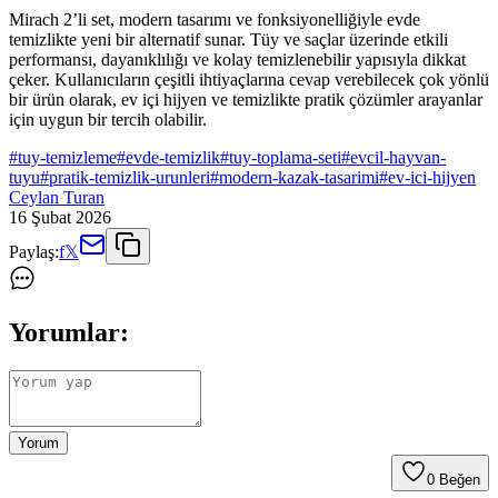
Mirach 2’li set, modern tasarımı ve fonksiyonelliğiyle evde
temizlikte yeni bir alternatif sunar. Tüy ve saçlar üzerinde etkili
performansı, dayanıklılığı ve kolay temizlenebilir yapısıyla dikkat
çeker. Kullanıcıların çeşitli ihtiyaçlarına cevap verebilecek çok yönlü
bir ürün olarak, ev içi hijyen ve temizlikte pratik çözümler arayanlar
için uygun bir tercih olabilir.
#
tuy-temizleme
#
evde-temizlik
#
tuy-toplama-seti
#
evcil-hayvan-
tuyu
#
pratik-temizlik-urunleri
#
modern-kazak-tasarimi
#
ev-ici-hijyen
Ceylan Turan
16 Şubat 2026
Paylaş:
f
𝕏
Yorumlar:
Yorum
0
Beğen