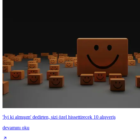
'İyi ki almışım' dedirten, sizi özel hissettirecek 10 alışveriş
devamını oku