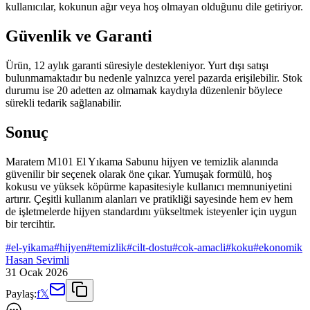
kullanıcılar, kokunun ağır veya hoş olmayan olduğunu dile getiriyor.
Güvenlik ve Garanti
Ürün, 12 aylık garanti süresiyle destekleniyor. Yurt dışı satışı
bulunmamaktadır bu nedenle yalnızca yerel pazarda erişilebilir. Stok
durumu ise 20 adetten az olmamak kaydıyla düzenlenir böylece
sürekli tedarik sağlanabilir.
Sonuç
Maratem M101 El Yıkama Sabunu hijyen ve temizlik alanında
güvenilir bir seçenek olarak öne çıkar. Yumuşak formülü, hoş
kokusu ve yüksek köpürme kapasitesiyle kullanıcı memnuniyetini
artırır. Çeşitli kullanım alanları ve pratikliği sayesinde hem ev hem
de işletmelerde hijyen standardını yükseltmek isteyenler için uygun
bir tercihtir.
#
el-yikama
#
hijyen
#
temizlik
#
cilt-dostu
#
cok-amacli
#
koku
#
ekonomik
Hasan Sevimli
31 Ocak 2026
Paylaş:
f
𝕏