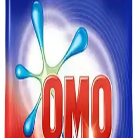
Çamaşır şampuanı, hassas kumaşlar için ideal sıvı temizlik ürünüdür.
Dozaj ve kullanım talimatlarına dikkat ederek, el yıkamada etkili ve
nazik temizlik sağlar. Kalıntı bırakmaması önemlidir.
Dalan Sıvı Sabun 4 LT: Çok Yönlü ve Ekonomik
Temizlik Çözümü
Dalan sıvı sabun, 4 litrelik büyük ambalajı ve çevre dostu
formülüyle ev ve iş yerlerinde hijyen sağlar, ekonomik ve pratik
temizlik imkanı sunar.
Maratem M101 El Yıkama Sabunu: Hijyen ve
Temizlikte Güvenilir Çözüm
Maratem M101 el yıkama sabunu, yumuşak formülü, yüksek
köpürme kapasitesi ve hoş meyvemsi kokusuyla hijyen sağlar, cildi
tahriş etmez, çeşitli alanlarda kullanılabilir.
Mj Tech vs ORAX: 3 Bardaklı Paslanmaz Çelik
Termos Setleri 500 ml Karşılaştırması
Bu karşılaştırma, 316 paslanmaz çelikten üretilen ve 500 ml