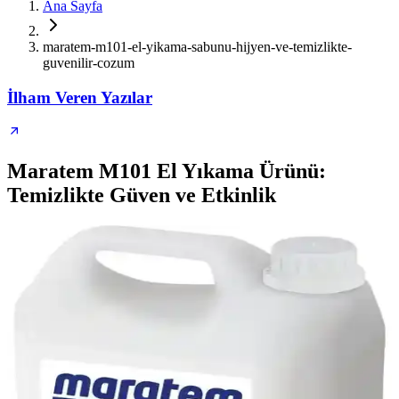
Ana Sayfa
maratem-m101-el-yikama-sabunu-hijyen-ve-temizlikte-
guvenilir-cozum
İlham Veren Yazılar
Maratem M101 El Yıkama Ürünü:
Temizlikte Güven ve Etkinlik