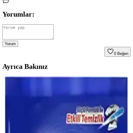
Yorumlar:
Yorum
0
Beğen
Ayrıca Bakınız
El Yıkama Deterjanları: Günlük Hijyen İçin Etkili
ve Güvenli Çözüm
El yıkama deterjanları, günlük hijyenin vazgeçilmez parçasıdır. Kir
ve bakterileri etkin şekilde temizler, cilt dostu formülleriyle sağlığı
korur, kullanım kolaylığı sağlar.
Çamaşır Şampuanı Nasıl Kullanılır? Temel ve
Pratik Bilgilerle Doğru Yöntemler