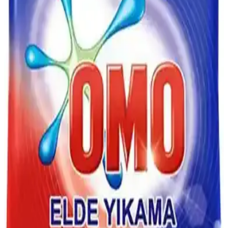
Temizlik Çözümü
Dalan sıvı sabun, 4 litrelik büyük ambalajı ve çevre dostu
formülüyle ev ve iş yerlerinde hijyen sağlar, ekonomik ve pratik
temizlik imkanı sunar.
Maratem M101 El Yıkama Sabunu: Hijyen ve
Temizlikte Güvenilir Çözüm
Maratem M101 el yıkama sabunu, yumuşak formülü, yüksek
köpürme kapasitesi ve hoş meyvemsi kokusuyla hijyen sağlar, cildi
tahriş etmez, çeşitli alanlarda kullanılabilir.
Mj Tech vs ORAX: 3 Bardaklı Paslanmaz Çelik
Termos Setleri 500 ml Karşılaştırması
Bu karşılaştırma, 316 paslanmaz çelikten üretilen ve 500 ml
kapasiteye sahip 3 bardaklı Mj Tech ile ORAX termos setlerini
inceler. Vakumlu kapak, kaydırmaz taban ve elde yıkama talimatı
gibi özelliklerle kullanıcı görüşleriyle karşılaştırır.
Tablet ve Jel Bulaşık Deterjanlarının Özellikleri ve
Temizlikteki Farklı Yaklaşımlar