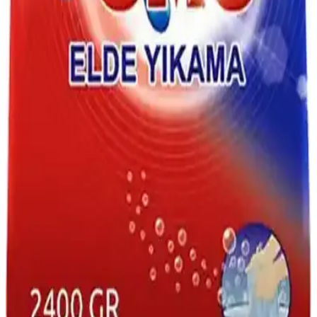
kapasiteye sahip 3 bardaklı Mj Tech ile ORAX termos setlerini
inceler. Vakumlu kapak, kaydırmaz taban ve elde yıkama talimatı
gibi özelliklerle kullanıcı görüşleriyle karşılaştırır.
Tablet ve Jel Bulaşık Deterjanlarının Özellikleri ve
Temizlikteki Farklı Yaklaşımlar
Tablet ve jel bulaşık deterjanlarının özellikleri, avantajları ve
kullanım önerileri ile temizlikte doğru ürün seçimi hakkında
kapsamlı bilgiler sunuyoruz.
Pril Losyon Aloe Vera: Dermatolojik Onaylı Elde
Bulaşık Yıkama Deterjanı 1,44 L
Pril Losyon Aloe Vera, hassas ciltler için dermatolojik onaylı el
yıkama deterjanı. Aloe vera ve E vitamini cildi nemlendirir, pH
dengesi korur; soğuk suda etkili yağ çözücü güç sağlar, elleri
tahrişten korur ve güvenli kullanım sunar.
Evde doğal ve etkili elde yıkama yöntemleri ile
hijyenik kıyafet bakımı
Evde elde yıkama yöntemleri, doğal malzemeler kullanarak