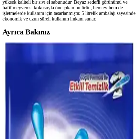
yüksek kaliteli bir sıvı el sabunudur. Beyaz sedefli görünümü ve
hafif meyvemsi kokusuyla öne çıkan bu ürün, hem ev hem de
işletmelerde kullanım için tasarlanmıştır. 5 litrelik ambalajı sayesinde
ekonomik ve uzun süreli kullanım imkanı sunar.
Ayrıca Bakınız
El Yıkama Deterjanları: Günlük Hijyen İçin Etkili
ve Güvenli Çözüm
El yıkama deterjanları, günlük hijyenin vazgeçilmez parçasıdır. Kir
ve bakterileri etkin şekilde temizler, cilt dostu formülleriyle sağlığı
korur, kullanım kolaylığı sağlar.
Çamaşır Şampuanı Nasıl Kullanılır? Temel ve
Pratik Bilgilerle Doğru Yöntemler
Çamaşır şampuanı, hassas kumaşlar için ideal sıvı temizlik ürünüdür.
Dozaj ve kullanım talimatlarına dikkat ederek, el yıkamada etkili ve
nazik temizlik sağlar. Kalıntı bırakmaması önemlidir.
Dalan Sıvı Sabun 4 LT: Çok Yönlü ve Ekonomik