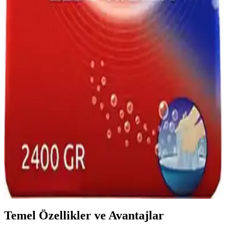
Tablet ve jel bulaşık deterjanlarının özellikleri, avantajları ve
kullanım önerileri ile temizlikte doğru ürün seçimi hakkında
kapsamlı bilgiler sunuyoruz.
Pril Losyon Aloe Vera: Dermatolojik Onaylı Elde
Bulaşık Yıkama Deterjanı 1,44 L
Pril Losyon Aloe Vera, hassas ciltler için dermatolojik onaylı el
yıkama deterjanı. Aloe vera ve E vitamini cildi nemlendirir, pH
dengesi korur; soğuk suda etkili yağ çözücü güç sağlar, elleri
tahrişten korur ve güvenli kullanım sunar.
Evde doğal ve etkili elde yıkama yöntemleri ile
hijyenik kıyafet bakımı
Evde elde yıkama yöntemleri, doğal malzemeler kullanarak
kıyafetleri sağlıklı ve çevre dostu şekilde temizlemenize olanak tanır.
Kimyasal içeriklerden uzak durarak hijyen ve sürdürülebilirlik
sağlar.
Temel Özellikler ve Avantajlar