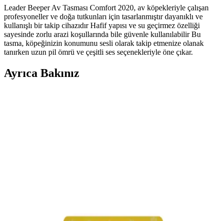
Leader Beeper Av Tasması Comfort 2020, av köpekleriyle çalışan
profesyoneller ve doğa tutkunları için tasarlanmıştır dayanıklı ve
kullanışlı bir takip cihazıdır Hafif yapısı ve su geçirmez özelliği
sayesinde zorlu arazi koşullarında bile güvenle kullanılabilir Bu
tasma, köpeğinizin konumunu sesli olarak takip etmenize olanak
tanırken uzun pil ömrü ve çeşitli ses seçenekleriyle öne çıkar.
Ayrıca Bakınız
Royal Canin Junior Medium: Orta Boy Köpekler
İçin Gelişimi Destekleyen Mama Seçeneği
Royal Canin Junior Medium, orta boy yavru köpeklerin büyüme
döneminde ihtiyaç duyduğu besinleri sağlayan, kolay sindirilebilir
ve diş sağlığını destekleyen yüksek kaliteli mama seçeneğidir.
Yavru French Bulldog İçin Doğru Mama Seçimi ve
Beslenme İpuçları
Yavru French Bulldoglar için uygun mama seçimi, sağlıklı büyüme
ve gelişim için önemlidir. Doğal içerikli, yaşına uygun ve dengeli
beslenme sağlayan ürünler tercih edilmelidir.