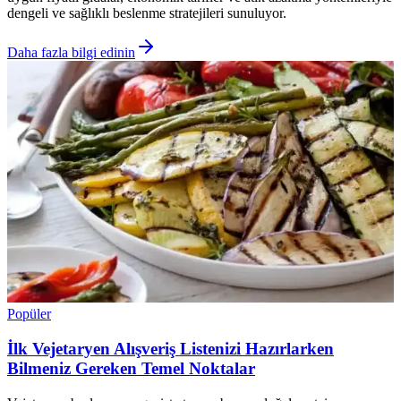
dengeli ve sağlıklı beslenme stratejileri sunuluyor.
Daha fazla bilgi edinin
Popüler
İlk Vejetaryen Alışveriş Listenizi Hazırlarken
Bilmeniz Gereken Temel Noktalar