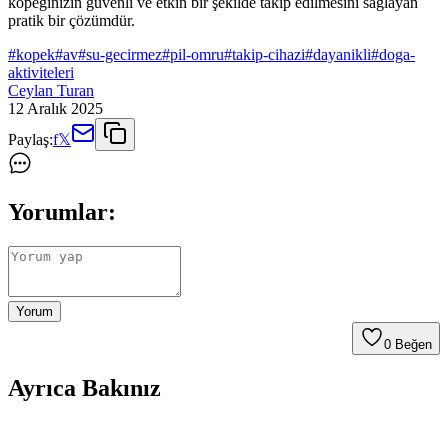
köpeğinizin güvenli ve etkin bir şekilde takip edilmesini sağlayan
pratik bir çözümdür.
#
kopek
#
av
#
su-gecirmez
#
pil-omru
#
takip-cihazi
#
dayanikli
#
doga-
aktiviteleri
Ceylan Turan
12 Aralık 2025
Paylaş:
f
𝕏
Yorumlar:
Yorum
0
Beğen
Ayrıca Bakınız