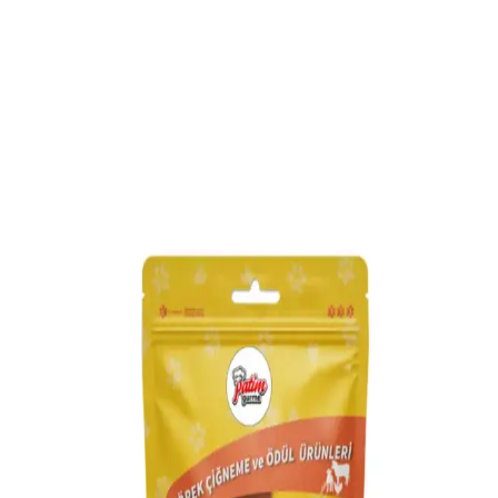
Royal Canin Junior Medium: Orta Boy Köpekler
İçin Gelişimi Destekleyen Mama Seçeneği
Royal Canin Junior Medium, orta boy yavru köpeklerin büyüme
döneminde ihtiyaç duyduğu besinleri sağlayan, kolay sindirilebilir
ve diş sağlığını destekleyen yüksek kaliteli mama seçeneğidir.
Yavru French Bulldog İçin Doğru Mama Seçimi ve
Beslenme İpuçları
Yavru French Bulldoglar için uygun mama seçimi, sağlıklı büyüme
ve gelişim için önemlidir. Doğal içerikli, yaşına uygun ve dengeli
beslenme sağlayan ürünler tercih edilmelidir.
Flexi Life Plus ve Flexi Life Ürünleri Arasındaki
Farklar ve Kullanım Alanları
Flexi markası, dayanıklı köpek tasması ve eğitim teknolojileriyle öne
çıkıyor. Ürünler, kullanım alanlarına göre farklı özellikler ve
avantajlar sunar, kullanıcıların ihtiyaçlarına uygun çözümler sağlar.
Evcil Hayvanlar İçin Tuvalet Pedleri Çeşitleri ve
Seçim Kriterleri