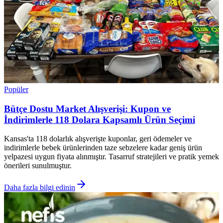
Popüler
Bütçe Dostu Market Alışverişi: Kupon ve
İndirimlerle 118 Dolara Kapsamlı Ürün Seçimi
Kansas'ta 118 dolarlık alışverişte kuponlar, geri ödemeler ve
indirimlerle bebek ürünlerinden taze sebzelere kadar geniş ürün
yelpazesi uygun fiyata alınmıştır. Tasarruf stratejileri ve pratik yemek
önerileri sunulmuştur.
Daha fazla bilgi edinin