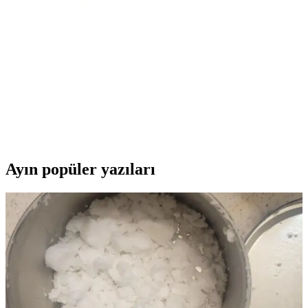
sunar. Farklı boyut ve renk seçenekleriyle köpeğinize uygun tasma
bulabilirsiniz.
Kuzu Kulak Köpek Ödülü 100 Gram Doğal ve
Sağlıklı Kemirme Alternatifi
Kuzu kulak, doğal kurutma ve hijyenik işlemlerle hazırlanan,
yüksek proteinli, düşük kalorili, diş sağlığını destekleyen köpek
ödülüdür. 100 gramlık paketlerde satılır, kemirme ve diş temizliğine
katkı sağlar.
Ayın popüler yazıları