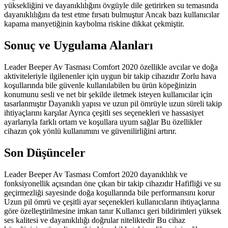
yüksekliğini ve dayanıklılığını övgüyle dile getirirken su temasında
dayanıklılığını da test etme fırsatı bulmuştur Ancak bazı kullanıcılar
kapama manyetiğinin kaybolma riskine dikkat çekmiştir.
Sonuç ve Uygulama Alanları
Leader Beeper Av Tasması Comfort 2020 özellikle avcılar ve doğa
aktiviteleriyle ilgilenenler için uygun bir takip cihazıdır Zorlu hava
koşullarında bile güvenle kullanılabilen bu ürün köpeğinizin
konumunu sesli ve net bir şekilde iletmek isteyen kullanıcılar için
tasarlanmıştır Dayanıklı yapısı ve uzun pil ömrüyle uzun süreli takip
ihtiyaçlarını karşılar Ayrıca çeşitli ses seçenekleri ve hassasiyet
ayarlarıyla farklı ortam ve koşullara uyum sağlar Bu özellikler
cihazın çok yönlü kullanımını ve güvenilirliğini artırır.
Son Düşünceler
Leader Beeper Av Tasması Comfort 2020 dayanıklılık ve
fonksiyonellik açısından öne çıkan bir takip cihazıdır Hafifliği ve su
geçirmezliği sayesinde doğa koşullarında bile performansını korur
Uzun pil ömrü ve çeşitli ayar seçenekleri kullanıcıların ihtiyaçlarına
göre özelleştirilmesine imkan tanır Kullanıcı geri bildirimleri yüksek
ses kalitesi ve dayanıklılığı doğrular niteliktedir Bu cihaz