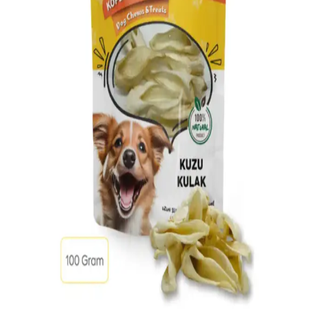
Evcil hayvanlar için hijyenik ve pratik tuvalet pedleri çeşitli emicilik,
koku kontrolü ve boyut seçenekleriyle sunuluyor. Doğru ped seçimi,
hijyen ve konfor sağlar.
Pet Tuvalet Pedleri: Özellikleri ve Evcil Hayvan
Bakımında Dikkat Edilmesi Gerekenler
Pet tuvalet pedleri, hijyen ve konfor sağlar. Emicilik, koku kontrolü
ve dayanıklılık gibi kriterler ürün seçiminde önemlidir. Maxwell
Mavell markası hakkında bilgi bulunmamaktadır.
Maxwell Mavell Flexi Life Evcil Hayvan Tuvalet
Pedleri: Hijyen ve Kullanım Kolaylığı
Maxwell Mavell Flexi Life evcil hayvan tuvalet pedleri, farklı boyut
ve özellikleriyle hijyenik, kullanışlı ve taşınabilir çözümler sunar.
Temizlik ve hijyen standartlarını kolayca sağlar.
IKEA Köpek Tasması Ürünleri: Güvenli, Şık ve
Dayanıklı Seçenekler
İKEA’nın köpek tasması ürünleri dayanıklı, şık ve kullanışlı
tasarımlarıyla evcil hayvan sahiplerine güvenli ve estetik seçenekler