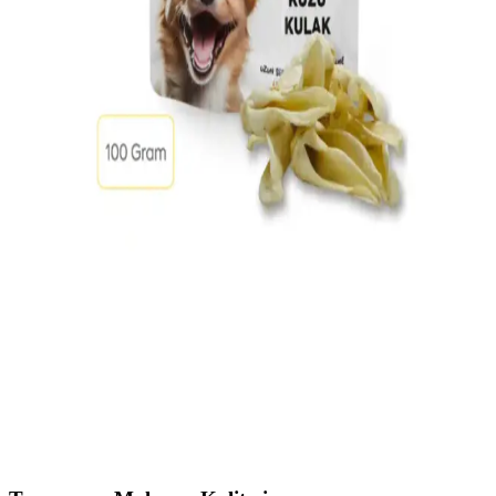
Pedleri: Hijyen ve Kullanım Kolaylığı
Maxwell Mavell Flexi Life evcil hayvan tuvalet pedleri, farklı boyut
ve özellikleriyle hijyenik, kullanışlı ve taşınabilir çözümler sunar.
Temizlik ve hijyen standartlarını kolayca sağlar.
IKEA Köpek Tasması Ürünleri: Güvenli, Şık ve
Dayanıklı Seçenekler
İKEA’nın köpek tasması ürünleri dayanıklı, şık ve kullanışlı
tasarımlarıyla evcil hayvan sahiplerine güvenli ve estetik seçenekler
sunar. Farklı boyut ve renk seçenekleriyle köpeğinize uygun tasma
bulabilirsiniz.
Kuzu Kulak Köpek Ödülü 100 Gram Doğal ve
Sağlıklı Kemirme Alternatifi
Kuzu kulak, doğal kurutma ve hijyenik işlemlerle hazırlanan,
yüksek proteinli, düşük kalorili, diş sağlığını destekleyen köpek
ödülüdür. 100 gramlık paketlerde satılır, kemirme ve diş temizliğine
katkı sağlar.