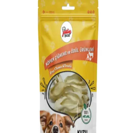
Flexi Life Plus ve Flexi Life Ürünleri Arasındaki
Farklar ve Kullanım Alanları
Flexi markası, dayanıklı köpek tasması ve eğitim teknolojileriyle öne
çıkıyor. Ürünler, kullanım alanlarına göre farklı özellikler ve
avantajlar sunar, kullanıcıların ihtiyaçlarına uygun çözümler sağlar.
Evcil Hayvanlar İçin Tuvalet Pedleri Çeşitleri ve
Seçim Kriterleri
Evcil hayvanlar için hijyenik ve pratik tuvalet pedleri çeşitli emicilik,
koku kontrolü ve boyut seçenekleriyle sunuluyor. Doğru ped seçimi,
hijyen ve konfor sağlar.
Pet Tuvalet Pedleri: Özellikleri ve Evcil Hayvan
Bakımında Dikkat Edilmesi Gerekenler
Pet tuvalet pedleri, hijyen ve konfor sağlar. Emicilik, koku kontrolü
ve dayanıklılık gibi kriterler ürün seçiminde önemlidir. Maxwell
Mavell markası hakkında bilgi bulunmamaktadır.
Maxwell Mavell Flexi Life Evcil Hayvan Tuvalet