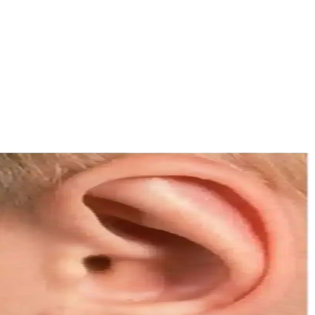
vantajıyla kolayca temin edilebilir.
rofesyonel kullanım için ideal bir medikal cihazdır.
yor.
al ürünler destek olabilir ancak tedavi uzman kontrolünde olmalıdır.
 konforlu, pratik ve dayanıklı bir kulak koruma çözümüdür.