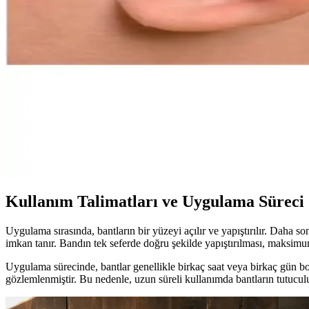
Zeytinyağının Kulak Sağlığı Üzerindeki Etkisi: Bilim
Zeytinyağının kulak sağlığına doğrudan faydası konusunda bilimsel kan
Zeytinyağı ile Kulak Temizliği: Natürel Sızma ve So
Zeytinyağının natürel sızma ve soğuk sıkım çeşitleri, kulak kirini yum
Inobag Şeffaf Çift Taraflı Kepçe Kulak Düzeltme Ban
Inobag şeffaf kulak bandı, kulakların estetik görünümünü iyileştirmeye
deneyimler yaratabilir.
Kullanım Talimatları ve Uygulama Süreci
Uygulama sırasında, bantların bir yüzeyi açılır ve yapıştırılır. Daha s
imkan tanır. Bandın tek seferde doğru şekilde yapıştırılması, maksimu
Uygulama sürecinde, bantlar genellikle birkaç saat veya birkaç gün boy
gözlemlenmiştir. Bu nedenle, uzun süreli kullanımda bantların tutucul