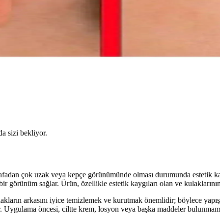
da sizi bekliyor.
kafadan çok uzak veya kepçe görünümünde olması durumunda estetik kay
ir görünüm sağlar. Ürün, özellikle estetik kaygıları olan ve kulakların
ulakların arkasını iyice temizlemek ve kurutmak önemlidir; böylece yapışk
nar. Uygulama öncesi, ciltte krem, losyon veya başka maddeler bulunmamal