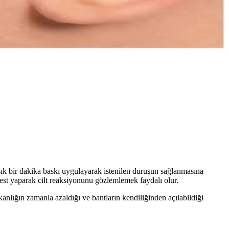
 için kullanımı uzman görüşü gerektirir.
 ile kulak sağlığınızı destekleyin.
n performansı ve uzun süreli tutuculuğu kullanıcılar arasında farklı
laşık bir dakika baskı uygulayarak istenilen duruşun sağlanmasına
est yaparak cilt reaksiyonunu gözlemlemek faydalı olur.
anlığın zamanla azaldığı ve bantların kendiliğinden açılabildiği