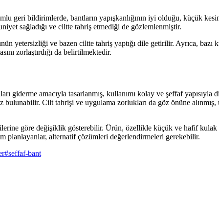
u geri bildirimlerde, bantların yapışkanlığının iyi olduğu, küçük kesim
niyet sağladığı ve ciltte tahriş etmediği de gözlemlenmiştir.
n yetersizliği ve bazen ciltte tahriş yaptığı dile getirilir. Ayrıca, bazı
sını zorlaştırdığı da belirtilmektedir.
ları giderme amacıyla tasarlanmış, kullanımı kolay ve şeffaf yapısıyla
siz bulunabilir. Cilt tahrişi ve uygulama zorlukları da göz önüne alınmı
lerine göre değişiklik gösterebilir. Ürün, özellikle küçük ve hafif kulak
 planlayanlar, alternatif çözümleri değerlendirmeleri gerekebilir.
er
#
seffaf-bant