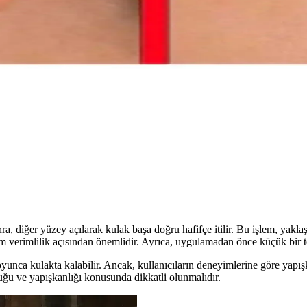
sel Kanıtlar ve Değerlendirme
ıtlar bulunmamaktadır. Genel sağlık için faydalı olsa da, kulak sağlığı
ğuk Sıkım Yağların Doğal Kullanımı
uşatarak doğal bir kulak temizliği sağlar. Doğru ürün seçimi ve uygulama
dı İncelemesi ve Kullanım Rehberi
 yönelik kullanımı kolay ve şeffaf tasarımıyla öne çıkar. Ancak, yapışka
onra, diğer yüzey açılarak kulak başa doğru hafifçe itilir. Bu işlem, yak
m verimlilik açısından önemlidir. Ayrıca, uygulamadan önce küçük bir t
unca kulakta kalabilir. Ancak, kullanıcıların deneyimlerine göre yapışk
uğu ve yapışkanlığı konusunda dikkatli olunmalıdır.