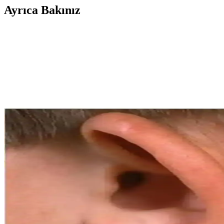
Ayrıca Bakınız
Bebekler İçin Banyo Kulak Tıkacı: Kullanım, Özelli
Bebekler için tasarlanan yumuşak ve hijyenik banyo kulak tıkaçları, kul
Braun Irt 6520 Thermoscan: Hızlı ve Hassas Kulaktan
Braun Irt 6520 Thermoscan, kulaktan hızlı ve hijyenik ateş ölçümü suna
Kulak ve Sinir Sistemi: İşitme ve Denge Mekanizmala
Kulak, işitme ve dengeyi sağlayan karmaşık sinir ağıyla donatılmıştır. 
Zeytinyağının Kulak Çınlamasına Etkisi: Bilimsel Ver
Zeytinyağının kulak çınlamasına doğrudan etkisi bilimsel olarak kanıt
VZN Yetişkin Kulak Tıkacı (Yeşil) ile Konforlu ve Et
VZN Yetişkin Kulak Tıkacı, ergonomik ve yumuşak yapısıyla kulakları