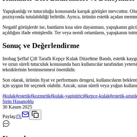
Yapışkanlığı ve tutuculuğu konusunda karışık görüşler mevcuttur. Oluml
pozisyonda tutulabildiği belirtilir. Ayrıca, ürünün estetik açıdan memnu
Negatif görüşlerde ise, bantların kısa süre dayanması, yapışkanın gücünü
açıldığını ifade etmişlerdir. Ter veya nemli ortamların, yapışkanın tutma
Sonuç ve Değerlendirme
Inobag Şeffaf Çift Taraflı Kepçe Kulak Düzeltme Bandı, estetik kaygı
ve uzun süreli tutuculuk konusunda bazı kullanıcılar tarafından yeter
tekniklerinin benimsenmesi önemlidir.
Son olarak, ürünün fiyat ve performans dengesi, kullanıcıların beklenti
için uygun bir seçenek olabilir. Ancak, uzun süreli veya yoğun kullanım
#
kulak
#
estetik
#
kozmetik
#
kulak-yapistirici
#
kepce-kulak
#
estetik-urunl
Şirin Hasanoğlu
30 Kasım 2025
Paylaş:
f
𝕏