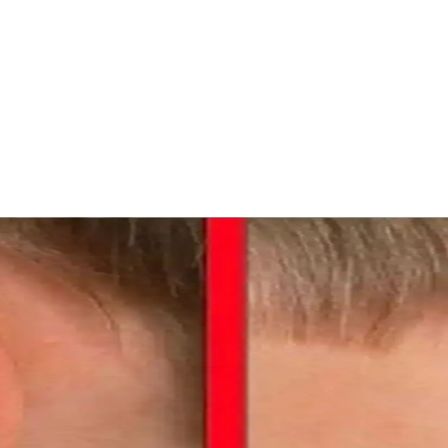
kler ve Amazon Prime Temini
ak enfeksiyonlarını önler. Amazon Prime ile hızlı ve ücretsiz teslimat a
 Ateş Ölçer Cihazı
r. Yüksek hassasiyetli sensörleri ve kullanıcı dostu tasarımıyla ev ve p
rının Anatomik ve Fonksiyonel İncelenmesi
Anatomisi ve sinir yolları, klinik önemiyle bu makalede detaylı inceleni
iler ve Tedavi Yaklaşımları
lanmamıştır. Kulak çınlaması için uzman değerlendirmesi önemlidir; doğ
kili Kulak Koruması
 toz, su ve enfeksiyonlardan korur. Hem çocuklar hem yetişkinler için