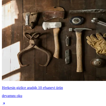
Herkesin gizlice aradığı 10 efsanevi ürün
devamını oku