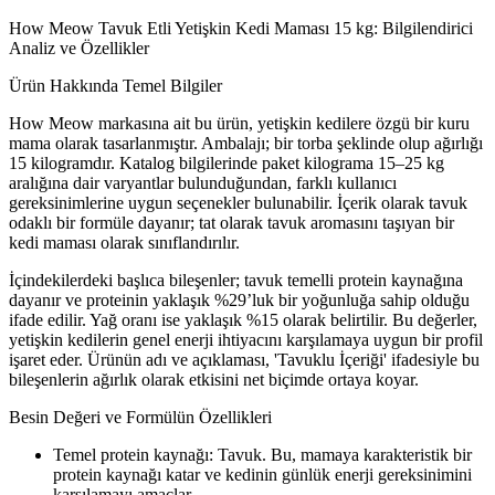
How Meow Tavuk Etli Yetişkin Kedi Maması 15 kg: Bilgilendirici
Analiz ve Özellikler
Ürün Hakkında Temel Bilgiler
How Meow markasına ait bu ürün, yetişkin kedilere özgü bir kuru
mama olarak tasarlanmıştır. Ambalajı; bir torba şeklinde olup ağırlığı
15 kilogramdır. Katalog bilgilerinde paket kilograma 15–25 kg
aralığına dair varyantlar bulunduğundan, farklı kullanıcı
gereksinimlerine uygun seçenekler bulunabilir. İçerik olarak tavuk
odaklı bir formüle dayanır; tat olarak tavuk aromasını taşıyan bir
kedi maması olarak sınıflandırılır.
İçindekilerdeki başlıca bileşenler; tavuk temelli protein kaynağına
dayanır ve proteinin yaklaşık %29’luk bir yoğunluğa sahip olduğu
ifade edilir. Yağ oranı ise yaklaşık %15 olarak belirtilir. Bu değerler,
yetişkin kedilerin genel enerji ihtiyacını karşılamaya uygun bir profil
işaret eder. Ürünün adı ve açıklaması, 'Tavuklu İçeriği' ifadesiyle bu
bileşenlerin ağırlık olarak etkisini net biçimde ortaya koyar.
Besin Değeri ve Formülün Özellikleri
Temel protein kaynağı: Tavuk. Bu, mamaya karakteristik bir
protein kaynağı katar ve kedinin günlük enerji gereksinimini
karşılamayı amaçlar.