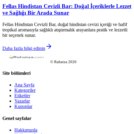
Fellas Hindistan Cevizli Bar: Doğal İçeriklerle Lezzet
ve Sağlığı Bir Arada Sunar
Fellas Hindistan Cevizli Bar, doğal hindistan cevizi içeriği ve hafif
tropikal aromasıyla sağlıklı atıştırmalık arayanlara pratik ve lezzetli
bir seçenek sunar.
Daha fazla bilgi edinin
©
Rahatza
2026
Site bölümleri
Ana Sayfa
Kategoriler
Etiketler
Yazarlar
Kuponlar
Genel sayfalar
Hakkımızda