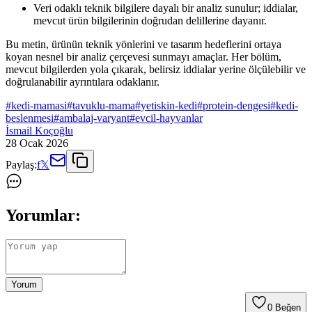
Veri odaklı teknik bilgilere dayalı bir analiz sunulur; iddialar,
mevcut ürün bilgilerinin doğrudan delillerine dayanır.
Bu metin, ürünün teknik yönlerini ve tasarım hedeflerini ortaya
koyan nesnel bir analiz çerçevesi sunmayı amaçlar. Her bölüm,
mevcut bilgilerden yola çıkarak, belirsiz iddialar yerine ölçülebilir ve
doğrulanabilir ayrıntılara odaklanır.
#
kedi-mamasi
#
tavuklu-mama
#
yetiskin-kedi
#
protein-dengesi
#
kedi-
beslenmesi
#
ambalaj-varyant
#
evcil-hayvanlar
İsmail Koçoğlu
28 Ocak 2026
Paylaş:
f
𝕏
Yorumlar:
Yorum
0
Beğen