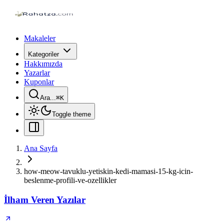
Makaleler
Kategoriler
Hakkımızda
Yazarlar
Kuponlar
Ara...
⌘
K
Toggle theme
Ana Sayfa
how-meow-tavuklu-yetiskin-kedi-mamasi-15-kg-icin-
beslenme-profili-ve-ozellikler
İlham Veren Yazılar