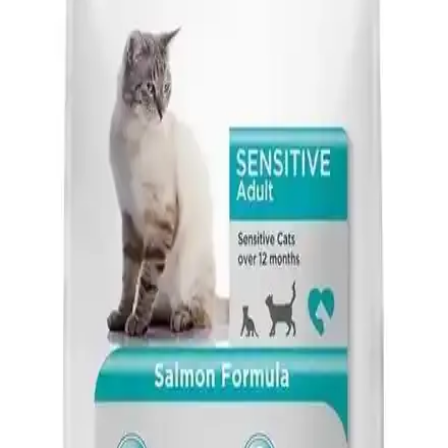
sunar. Yüksek besin değeri ve çeşitli markalarla kedilerin sağlıklı
gelişimi desteklenir.
Genel Markalar Yetişkin Kediler İçin Tahılsız Balık
Aromalı Yaş Mama Ürün İncelemesi ve Özellikleri
Yetişkin kedilere uygun, tahılsız, balık aromalı ve doğal içerikli bu
yaş mama, sağlıklı gelişim ve bakım sağlar, hassas mideye uygun,
omega yağ asitleri zengindir ve tazeliği önemlidir.
Royal Canin Gravy Sterilised Kedi Maması 85 g:
Üriner Sağlık ve Kilo Kontrolü İçin Konserve
Royal Canin Gravy Sterilised Kedi Maması 85 g, yetişkin steril
kediler için konserve olup üriner sistem sağlığını destekler, idrar
kokusunu azaltır ve ideal kiloyu korumayı amaçlar. Et odaklı tat
profili ve nemli formülüyle dengeli beslenme sunar.
Yavru kediler için dengeli büyümeyi destekleyen
tavuklu kuru mama: premium içerik uyumu
Purina ProPlan Original Kitten Tavuklu Kuru Mama, yavru kediler
için tavuk odaklı, 1 kg paketli premium kuru mama. İçerik protein
ve enerji dengesi sunar; balık yağıyla cilt-tüy sağlığı destekler;