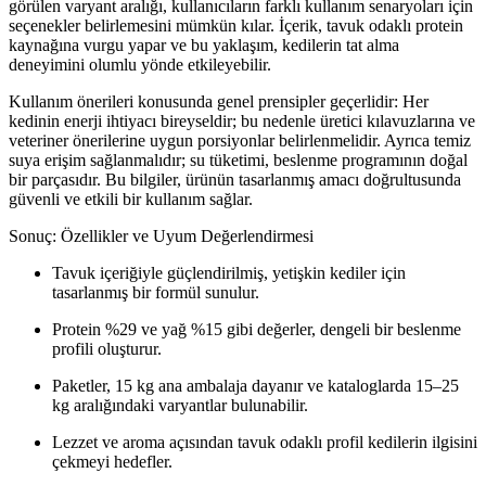
görülen varyant aralığı, kullanıcıların farklı kullanım senaryoları için
seçenekler belirlemesini mümkün kılar. İçerik, tavuk odaklı protein
kaynağına vurgu yapar ve bu yaklaşım, kedilerin tat alma
deneyimini olumlu yönde etkileyebilir.
Kullanım önerileri konusunda genel prensipler geçerlidir: Her
kedinin enerji ihtiyacı bireyseldir; bu nedenle üretici kılavuzlarına ve
veteriner önerilerine uygun porsiyonlar belirlenmelidir. Ayrıca temiz
suya erişim sağlanmalıdır; su tüketimi, beslenme programının doğal
bir parçasıdır. Bu bilgiler, ürünün tasarlanmış amacı doğrultusunda
güvenli ve etkili bir kullanım sağlar.
Sonuç: Özellikler ve Uyum Değerlendirmesi
Tavuk içeriğiyle güçlendirilmiş, yetişkin kediler için
tasarlanmış bir formül sunulur.
Protein %29 ve yağ %15 gibi değerler, dengeli bir beslenme
profili oluşturur.
Paketler, 15 kg ana ambalaja dayanır ve kataloglarda 15–25
kg aralığındaki varyantlar bulunabilir.
Lezzet ve aroma açısından tavuk odaklı profil kedilerin ilgisini
çekmeyi hedefler.