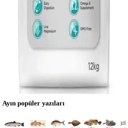
hamile/emziren kedilere de uyumlu olabilir.
Felicia Somonlu Yetişkin Kedi Maması ile Yaş Mama
Seti: Böbrek ve Üriner Sağlık İçin Destek
Felicia Somonlu Yetişkin Kedi Maması ile Yaş Mama Seti, kedilerin
böbrek ve üriner sağlığı için dengeli mineral profili, yüksek
sindirilebilirlik ve çoklu protein kaynakları sunar. Omega-3 ve
Omega-6 yağları deri-tüy sağlığını destekler.
La Vital Somonlu Yetişkin Kedi Maması: Sindirimi
kolay ve tüy sağlığını destekleyen ürün
Hassas sindirim ve deri sorunlarına çözüm sunan, omega yağ asitleri
ve prebiyotiklerle zenginleştirilmiş, 12 kg'lık paketlerde sunulan
yüksek kaliteli kedi maması.
Ayın popüler yazıları