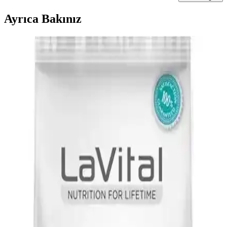
Ayrıca Bakınız
Somonlu Yavru Kedi Mamaları: Sağlıklı Gelişim ve
Güçlü Bağışıklık İçin Doğru Seçenekler
Yavru kedinizin sağlıklı büyümesi için omega-3 ve yüksek protein
içeren somonlu mamalar ideal seçimdir. Sindirimi kolay ve vitamin-
mineral zengini bu mamalar, gelişimi destekler.
MEO Kedi Maması Ton Balık ve Deniz Taragı
İçeriğiyle Sağlıklı Beslenme Seçenekleri
MEO'nun ton balık ve deniz taragı içeren kedi mamaları, doğal ve
kaliteli içerikleriyle kedilerin sağlıklı gelişimini destekler, parlak tüy
ve güçlü bağışıklık sağlar.
15 Kg’lık Kedi Mamaları: Ekonomik ve Pratik
Beslenme Seçenekleri
15 kg’lık kedi mamaları, ekonomik ve uzun süreli kullanım imkanı