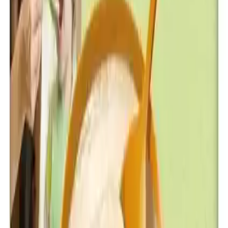
yüksek kalite standartlarını koruma sorumluluğu taşır. Modern
teknolojilerle üretilen bu mama, her aşamada kalite kontrolünden
geçirilerek, hijyen ve tazelik açısından üstün özellikler sunar. Ayrıca,
500 adetten az stok adediyle sınırlı sayıda bulunur, bu da ürünün
nadir ve özel bir tercih olmasını sağlar.
Sonuç ve Değerlendirme
Genel olarak, Hero Baby Sütlü İrmikli Ballı Kaşık Mama, doğal
içeriği, zengin vitamin ve mineral içeriği, güvenli üretim süreci ve
yüksek müşteri memnuniyeti ile öne çıkar. Bebeklerin ilk ek
gıdalarına uygun, besleyici ve lezzetli bir seçenek arayan ebeveynler
için ideal bir tercihtir. Sağlıklı büyüme ve gelişim için güvenilir bir
destek sunar, bebeğinizin ihtiyaçlarını karşılamada en iyi yardımcınız
olabilir.
Paylaş:
f
𝕏
Yorumlar: