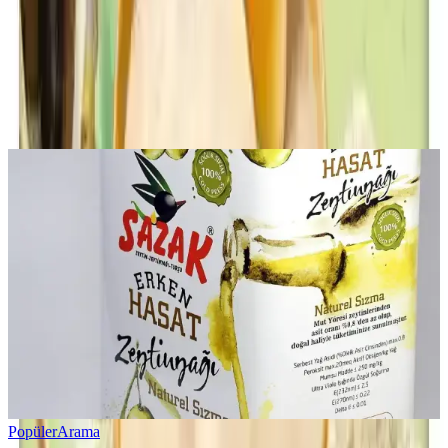
Yorum
0
Beğen
Ayın popüler yazıları
Popüler
Arama