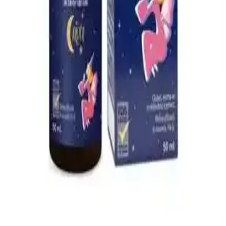
ve ergonomik tasarım gibi önemli özelliklere dikkat edin. Bu
rehberle en uygun modeli kolayca bulun.
Çocuklar İçin Güvenli ve Etkili Boğaz Spreyleri:
Kullanım ve Güvenlik Rehberi
Çocuklar için güvenli ve doğal içeriklerle formüle edilen boğaz
spreyleri, tahrişi hafifletir ve rahatlatır. Kullanım talimatlarına
uyulduğunda güvenlidir, ebeveynler ve doktorlar tarafından tercih
edilir.
Yıkanabilir Kilitli Bebek Mama Kabı ve Gıda
Poşetleri: Güvenli ve Ekonomik Saklama Çözümleri
Yıkanabilir kilitli bebek mama kabı ve gıda poşetleri hijyen ve
sürdürülebilirlik sağlar, kolay temizlenir, güvenli ve ekonomik
kullanımıyla ebeveynlerin tercihidir.
Bebeklerde Uyku Kalitesini Artıran Doğal Uyku
Damlası Ürünleri ve Kullanım Önerileri
Bebek uyku damlaları, doğal içeriklerle uyku kalitesini artırmayı
hedefler. Güvenli kullanım için doktor önerisi ve dikkatli seçim
önemlidir.