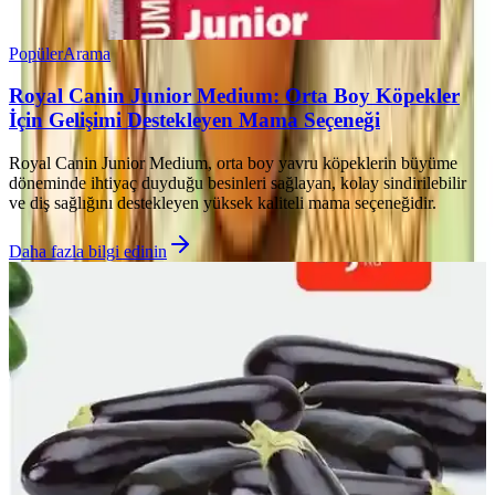
Popüler
Arama
Royal Canin Junior Medium: Orta Boy Köpekler
İçin Gelişimi Destekleyen Mama Seçeneği
Royal Canin Junior Medium, orta boy yavru köpeklerin büyüme
döneminde ihtiyaç duyduğu besinleri sağlayan, kolay sindirilebilir
ve diş sağlığını destekleyen yüksek kaliteli mama seçeneğidir.
Daha fazla bilgi edinin