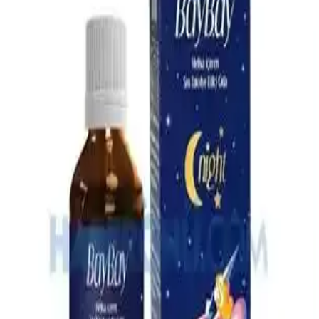
Bebeklerin gaz sancılarını hafifletmek için doğal ve güvenilir bebek
gaz ilaçları hakkında bilgi alın. Doğru ürün seçimiyle bebeğinizin
rahatlamasını sağlayın.
Omo Hijyen Ürünleri: Günlük Temizlik ve Hijyen
İçin Güvenilir Çözüm
Omo hijyen ürünleri, çocuklar ve ev kullanımı için etkili temizlik ve
hijyen sağlar, çok yönlü ürün yelpazesiyle günlük yaşamda güvenilir
çözümler sunar.
4 Aylık Bebekler İçin Ek Gıda Rehberi: Temel İlkeler
ve Uygulamalar
4 aylık bebekler için ek gıda süreci, gelişimsel belirtiler ve hijyen
kurallarıyla sağlıklı beslenme alışkanlıklarının kazanılması üzerine
odaklanır.
En İyi Bebek Çantası Seçimi: Dayanıklı, Pratik ve
Ergonomik Modeller Rehberi
Bebek çantası seçerken dayanıklılık, su geçirmezlik, geniş iç hacim