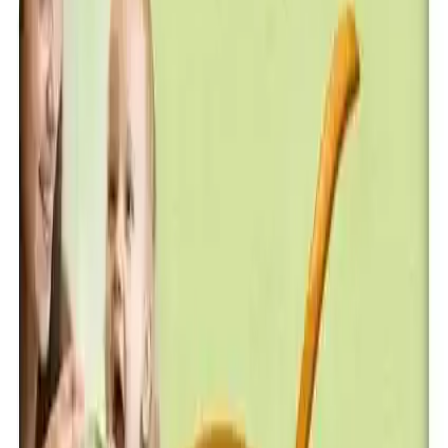
besinlere geçiş döneminde, sıralı ve dikkatli bir şekilde tanıtılmalıdır.
Bu yaklaşım, bebeğin yeni besinleri kolayca sindirmesine imkan
tanır.
Kullanım ve Hazırlık
Mama, suyla hazırlanır ve devam sütü içerdiği için, ilave süt
eklenmesine gerek kalmaz. Bu pratik kullanım, ebeveynlerin
zamandan tasarruf etmesine ve bebeğin beslenme rutinine uyum
sağlamasına olanak tanır.
Müşteri Geri Bildirimleri ve Puanlama
Ürünün genel kullanıcı memnuniyeti oldukça yüksektir; ortalama
puan 4.8 olarak kaydedilmiştir. Kullanıcılar, özellikle "uzun süre tok
tutması" ve "doyurucu karışım" özelliklerini övgüyle dile getirir. Bu
da, ürünün bebeğin ihtiyacı olan enerjiyi sağladığını ve tatmin edici
olduğunu gösterir.
Ürün ve Pazar Konumu
Hero Baby, Türkiye’nin lider tahıllı kaşık mama üreticisi olarak,