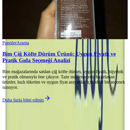
Popüler
Arama
Bim Çiğ Köfte Dürüm Ürünü: Uygun Fiyatlı ve
Pratik Gıda Seçeneği Analizi
Bim mağazalarında satılan çiğ köfte dürüm, uygun fiyatlı, hijyenik
ve pratik olmasıyla öne çıkıyor. Taze malzemelerle hazırlanan
ürünler, hızlı tüketim ve uygun fiyat arayanlar için ideal bir seçenek
sunuyor.
Daha fazla bilgi edinin
©
Rahatza
2026
Site bölümleri