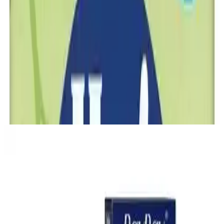
Ürünün Tanıtımı ve Temel Özellikleri
Hero Baby Sütlü İrmikli Ballı Kaşık Mama, bebeklerin sağlıklı
gelişimini desteklemek üzere özel olarak formüle edilmiştir. 200
gramlık paketlerde sunulan bu mama, 0-6 ay arası bebekler için
uygundur ve yüksek kaliteli tahıllar ile doğal içeriklerin uyumuyla
hazırlanmıştır. Sütlü yapısı, bebeğin damak tadına uygun olup, balın
doğal tatlandırıcı etkisiyle bebeklerin ilgisini çeker.
Ayrıca Bakınız
Bebek Mama Sandalyesi Almanın Avantajları ve
Ekonomik Seçenekler Üzerine Analiz
Bebek mama sandalyeleri, güvenlik ve ebeveyn rahatlığı sağlar.
Ekonomik modeller ve ikinci el seçenekler, uzun vadeli kullanım
için pratik çözümler sunar. Doğru seçim bebeğin konforunu artırır.
En İyi Bebek Gaz İlacı Seçimi: Güvenilir ve Doğal
Çözümlerle Bebek Rahatlığı