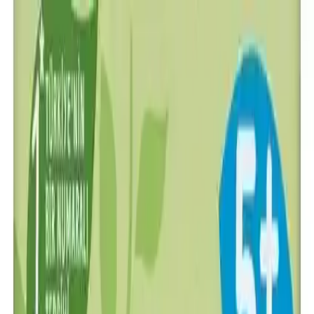
Makaleler
Kategoriler
Hakkımızda
Yazarlar
Kuponlar
Ara...
⌘
K
Toggle theme
Ana Sayfa
İlham Veren Yazılar
Hero Baby Sütlü İrmikli Ballı Kaşık Mama: Sağlıklı ve
Besleyici Bebek Gıdası Seçenekleri