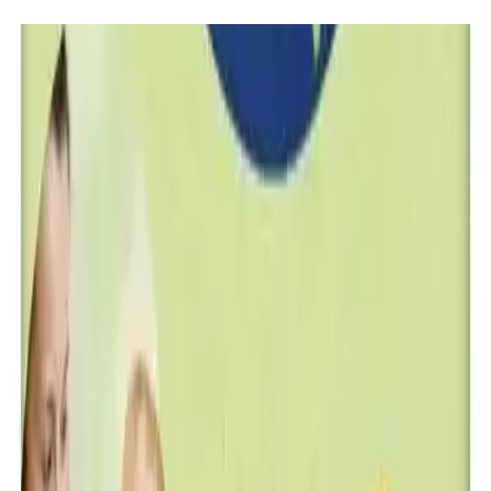
İçeriğin ve Besin Değerlerinin Öne Çıkan
Özellikleri
Besleyici ve Vitamin Zengini
Bu mama, A, D, C vitaminleri ile B6 ve B12 vitaminleri ve folik asit
kaynağıdır. Ayrıca, kalsiyum, demir ve çinko gibi mineraller
bakımından zengindir. Bu sayede, bebeğin kemik gelişimi,
bağışıklık sistemi ve genel sağlık durumu desteklenir.
Doğal ve Güvenli İçerik
Türk Gıda Kodeksi Bebek ve Çocuk Ek Gıda tebliğine uygun
olarak, ürün GDO ve koruyucu katkı maddesi içermez. Kullanılan
bal, uzman analizler sonucu bebek beslenmesine uygun
bulunmuştur. Ürün, modern teknolojilerle üretilip, hava geçirmeyen
ambalajlarda korunarak hijyen ve tazelik garantisi sağlar.
Ek Besinlere Uygun
Bebeklerin sindirim sistemi henüz hassas olduğu için, bu mama, ek