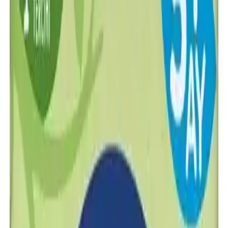
Hero Baby Sütlü İrmikli Ballı Kaşık
Mama: Sağlıklı ve Besleyici Bir Seçim
Ercan Tan
Yazarı Ziyaret Et
İlham Veren Yazılar
Değerlendirme
4.5
/
5
Yazar
Ercan Tan
Tür
İlham Veren Yazılar
Yayınlanma
8 Ağustos 2025
Bu Yazı Hakkında
Hero Baby irmikli balı mama, 0-6 ay bebekler için
uygun, doğal içerikli, vitamin ve mineral zengini,
hijyenik ve pratik kullanımlı, yüksek müşteri
memnuniyeti sağlayan sağlıklı bir tercih.
Trendler, ipuçları, rehberler ve yeni fikirlerle dolu
içerikler burada sizi bekliyor.