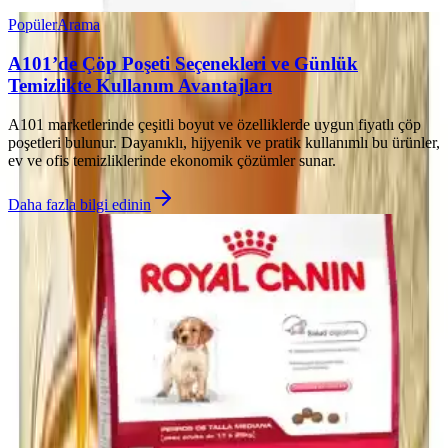
Popüler
Arama
A101’de Çöp Poşeti Seçenekleri ve Günlük
Temizlikte Kullanım Avantajları
A101 marketlerinde çeşitli boyut ve özelliklerde uygun fiyatlı çöp
poşetleri bulunur. Dayanıklı, hijyenik ve pratik kullanımlı bu ürünler,
ev ve ofis temizliklerinde ekonomik çözümler sunar.
Daha fazla bilgi edinin