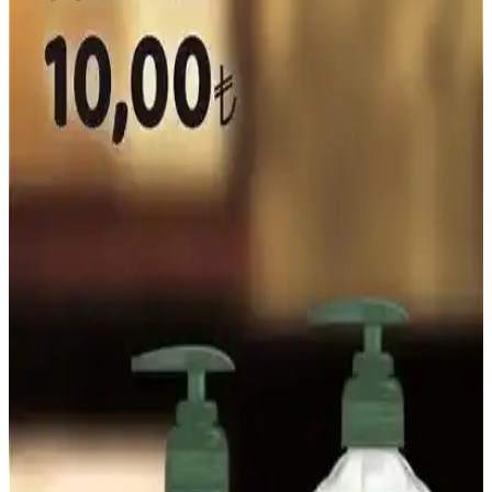
organik bir tereyağı türüdür. Sağlık ve lezzet açısından tercih edilen
bu ürün, kahvaltı ve yemeklerde kullanılır, tüketici yorumları ise
memnuniyet ve fiyat endişelerini yansıtır.
Natürel Kakao Tozu: Sağlıklı ve Katkısız Kakao
Aromasıyla Lezzetli Tarifler
Natürel kakao tozu, katkısız ve doğal yapısıyla sağlıklı yaşamı
destekler, çeşitli tariflerde kullanılabilir, antioksidan içeriğiyle sağlığa
faydalıdır.
Tavuk Kelebek Kilosu ve Piyasa Durumu: Fiyatlar
ve Satın Alma İpuçları
Tavuk kelebek, tavuk göğsünün ikiye bölünerek hazırlanan ürün
olup, fiyatlar kalite ve bölgeye göre değişir. Tüketicilere tazelik ve
düzgün kesim önemli ipuçları sunar.
Sazak Zeytinyağı: Doğal ve Geleneksel Üretimle
Sağlıklı Lezzet Kaynağı
Sazak Zeytinyağı, doğal, saf ve soğuk sıkım yöntemleriyle üretilmiş,
sağlıklı ve lezzetli bir zeytinyağıdır. Geleneksel üretim süreçleriyle