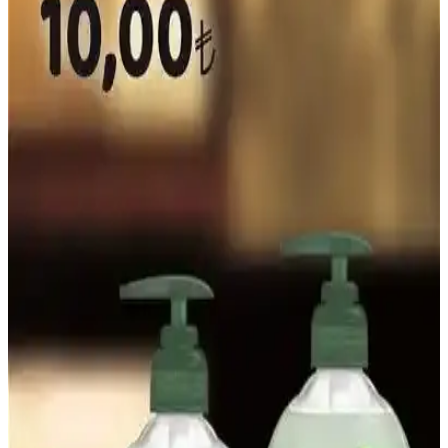
memnuniyet ve fiyat endişelerini yansıtır.
Natürel Kakao Tozu: Sağlıklı ve Katkısız Kakao
Aromasıyla Lezzetli Tarifler
Natürel kakao tozu, katkısız ve doğal yapısıyla sağlıklı yaşamı
destekler, çeşitli tariflerde kullanılabilir, antioksidan içeriğiyle sağlığa
faydalıdır.
Tavuk Kelebek Kilosu ve Piyasa Durumu: Fiyatlar
ve Satın Alma İpuçları
Tavuk kelebek, tavuk göğsünün ikiye bölünerek hazırlanan ürün
olup, fiyatlar kalite ve bölgeye göre değişir. Tüketicilere tazelik ve
düzgün kesim önemli ipuçları sunar.
Sazak Zeytinyağı: Doğal ve Geleneksel Üretimle
Sağlıklı Lezzet Kaynağı
Sazak Zeytinyağı, doğal, saf ve soğuk sıkım yöntemleriyle üretilmiş,
sağlıklı ve lezzetli bir zeytinyağıdır. Geleneksel üretim süreçleriyle
kalitesini koruyan bu ürün, mutfakta çok yönlü kullanım imkanı
sağlar.