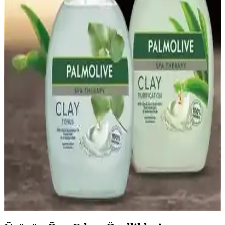
Haşhaş Kreması Nedir ve Sağlıklı Kahvaltı
Seçenekleri Arasındaki Yeri
Haşhaş kreması, doğal içerikleri ve yüksek besin değeriyle
kahvaltılarda sağlıklı ve lezzetli bir alternatif sunar, içerdiği omega-3
ve lifler ile sağlığı destekler.
Sağlıklı gevrekler: Doğal içeriklerle beslenmede yeni
trend ve dikkat edilmesi gerekenler
Sağlıklı gevrekler, doğal içeriklerle hazırlanan, yüksek lif ve düşük
şekerli alternatifler sunar. Beslenme alışkanlıklarınızı destekleyen bu
ürünler hakkında detaylar burada.
Palmolive Sabun Çeşitleri ve Özellikleri: Cilt
Bakımında Farklı Seçenekler
Palmolive'nin çeşitli sabun seçenekleri, cilt tipine uygun
nemlendirici, ferahlatıcı ve doğal içerikli ürünleriyle temizlik ve
bakım sağlar, cilt sağlığını korur ve ferah bir his sunar.