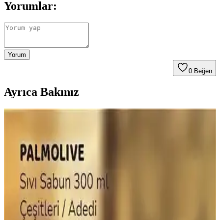
Yorumlar:
Yorum
0
Beğen
Ayrıca Bakınız
Sağlıklı Çikolata Seçerken Dikkat Edilmesi
Gerekenler ve En İyi Markalar
Sağlıklı çikolata seçiminde içerik, kakao oranı ve organik sertifika
önemli. Bu rehberde, sağlıklı çikolata özellikleri ve dikkat edilmesi
gerekenler detaylandırılıyor.
Otat Tereyağı Nedir, Özellikleri, Kullanım Alanları
ve Tüketici Yorumları
Otat tereyağı, doğal içerikleri ve yoğun aromasıyla öne çıkan