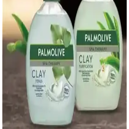
kalitesini koruyan bu ürün, mutfakta çok yönlü kullanım imkanı
sağlar.
Haşhaş Kreması Nedir ve Sağlıklı Kahvaltı
Seçenekleri Arasındaki Yeri
Haşhaş kreması, doğal içerikleri ve yüksek besin değeriyle
kahvaltılarda sağlıklı ve lezzetli bir alternatif sunar, içerdiği omega-3
ve lifler ile sağlığı destekler.
Sağlıklı gevrekler: Doğal içeriklerle beslenmede yeni
trend ve dikkat edilmesi gerekenler
Sağlıklı gevrekler, doğal içeriklerle hazırlanan, yüksek lif ve düşük
şekerli alternatifler sunar. Beslenme alışkanlıklarınızı destekleyen bu
ürünler hakkında detaylar burada.
Palmolive Sabun Çeşitleri ve Özellikleri: Cilt
Bakımında Farklı Seçenekler
Palmolive'nin çeşitli sabun seçenekleri, cilt tipine uygun
nemlendirici, ferahlatıcı ve doğal içerikli ürünleriyle temizlik ve
bakım sağlar, cilt sağlığını korur ve ferah bir his sunar.