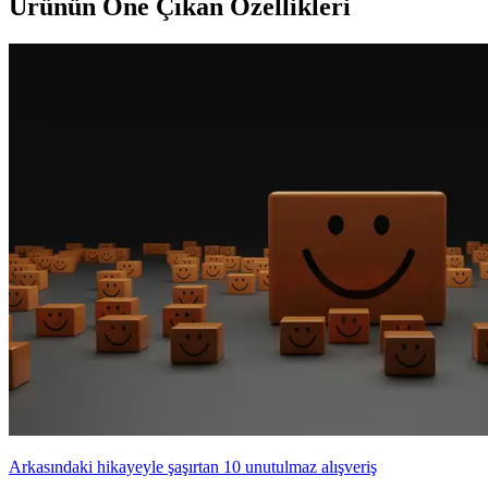
Ürünün Öne Çıkan Özellikleri
Arkasındaki hikayeyle şaşırtan 10 unutulmaz alışveriş