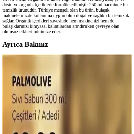
dostu ve organik içeriklerle formüle edilmiştir 250 ml hacminde bir
temizlik ürünüdür. Türkiye menşeli olan bu ürün, bulaşık
makinelerinizde kullanıma uygun olup doğal ve sağlıklı bir temizlik
sağlar. Organik içerikleri sayesinde hem makinenizi hem de
bulaşıklarınızı kimyasal kalıntılardan arındırırken çevreye olan
olumsuz etkileri minimize eder.
Ayrıca Bakınız
Sağlıklı Çikolata Seçerken Dikkat Edilmesi
Gerekenler ve En İyi Markalar
Sağlıklı çikolata seçiminde içerik, kakao oranı ve organik sertifika
önemli. Bu rehberde, sağlıklı çikolata özellikleri ve dikkat edilmesi
gerekenler detaylandırılıyor.
Otat Tereyağı Nedir, Özellikleri, Kullanım Alanları
ve Tüketici Yorumları
Otat tereyağı, doğal içerikleri ve yoğun aromasıyla öne çıkan
organik bir tereyağı türüdür. Sağlık ve lezzet açısından tercih edilen
bu ürün, kahvaltı ve yemeklerde kullanılır, tüketici yorumları ise