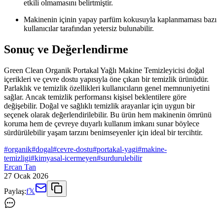
etkili olmamasını belirtmiştir.
Makinenin içinin yapay parfüm kokusuyla kaplanmaması bazı
kullanıcılar tarafından yetersiz bulunabilir.
Sonuç ve Değerlendirme
Green Clean Organik Portakal Yağlı Makine Temizleyicisi doğal
içerikleri ve çevre dostu yapısıyla öne çıkan bir temizlik ürünüdür.
Parlaklık ve temizlik özellikleri kullanıcıların genel memnuniyetini
sağlar. Ancak temizlik performansı kişisel beklentilere göre
değişebilir. Doğal ve sağlıklı temizlik arayanlar için uygun bir
seçenek olarak değerlendirilebilir. Bu ürün hem makinenin ömrünü
koruma hem de çevreye duyarlı kullanım imkanı sunar böylece
sürdürülebilir yaşam tarzını benimseyenler için ideal bir tercihtir.
#
organik
#
dogal
#
cevre-dostu
#
portakal-yagi
#
makine-
temizligi
#
kimyasal-icermeyen
#
surdurulebilir
Ercan Tan
27 Ocak 2026
Paylaş:
f
𝕏