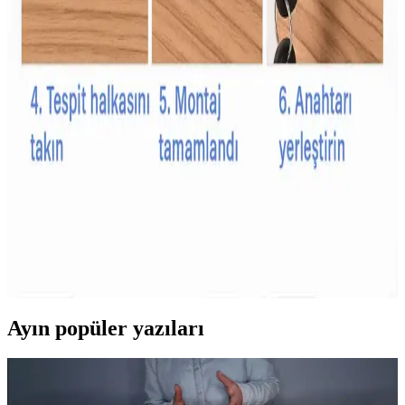
önemli bir araçtır.
Bebekler İçin Güvenli ve Kullanışlı Emzik Zinciri
Seçim Rehberi
Bebeklerin hijyen ve güvenliği için uygun emzik zinciri seçimi
önemlidir. Güvenlik, malzeme kalitesi ve kullanım kolaylığı gibi
faktörler dikkate alınmalı, bebeğin yaşam kalitesini artıracak ürünler
tercih edilmelidir.
Çocuk Güvenlik Kilitleri İçin Dayanıklı Malzeme
Seçenekleri ve Özellikleri
Çocuk güvenlik kilitleri, dayanıklı plastik ve metal malzemelerden
üretilir, uzun ömür ve güvenlik sağlar. Kullanım alanına göre tasarım
ve malzeme seçimi önemlidir.
Ayın popüler yazıları