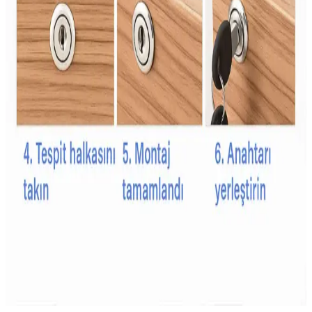
Çişe Alıştırma Külodu: Çocuklar İçin Güvenli ve
Konforlu Tuvalet Eğitimi Aracı
Çişe alıştırma külodu, çocukların bağımsızlık ve hijyen kazanmasına
yardımcı olan su geçirmez ve emici özellikleriyle tuvalet eğitiminde
önemli bir araçtır.
Bebekler İçin Güvenli ve Kullanışlı Emzik Zinciri
Seçim Rehberi
Bebeklerin hijyen ve güvenliği için uygun emzik zinciri seçimi
önemlidir. Güvenlik, malzeme kalitesi ve kullanım kolaylığı gibi
faktörler dikkate alınmalı, bebeğin yaşam kalitesini artıracak ürünler
tercih edilmelidir.
Çocuk Güvenlik Kilitleri İçin Dayanıklı Malzeme
Seçenekleri ve Özellikleri
Çocuk güvenlik kilitleri, dayanıklı plastik ve metal malzemelerden
üretilir, uzun ömür ve güvenlik sağlar. Kullanım alanına göre tasarım
ve malzeme seçimi önemlidir.