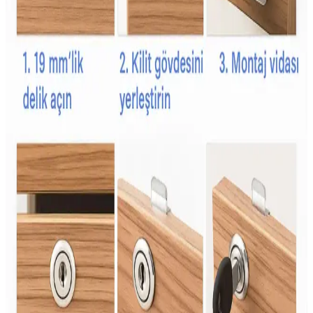
İkea'nın aktivite önlükleri, su geçirmez, kolay temizlenebilir ve
hareket özgürlüğü sağlayan tasarımlarıyla çocukların aktivitelerini
güvenli ve konforlu hale getirir.
Babyjem Çocuk Yağmurlukları: Güvenli, Konforlu
ve Dayanıklı Yağmurluk Seçenekleri
Babyjem yağmurlukları, su ve rüzgar geçirmez özellikleriyle
çocukların hareket özgürlüğünü kısıtlamadan olumsuz hava
koşullarında korur, dayanıklı ve kullanışlı tasarımıyla ebeveynlerin
tercihidir.
Şans Şekeri Nedir ve Kutlamalarda Renkli ve Tatlı
Bir Gelenek Olarak Önemi
Şans şekeri, renkli ve aromatik yapısıyla kutlamalarda popüler olan
geleneksel bir tatlıdır. Çocuklar ve gençler arasında sevilen bu şeker,
kültürel semboller ve eğlence unsuru olarak öne çıkar.
Çişe Alıştırma Külodu: Çocuklar İçin Güvenli ve
Konforlu Tuvalet Eğitimi Aracı
Çişe alıştırma külodu, çocukların bağımsızlık ve hijyen kazanmasına
yardımcı olan su geçirmez ve emici özellikleriyle tuvalet eğitiminde