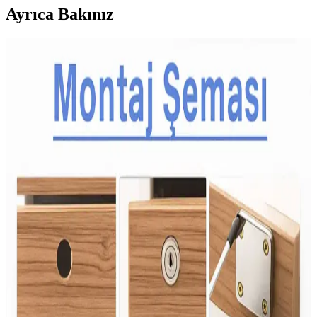
Ayrıca Bakınız
Çocuklar İçin Dengeli ve Çeşitli Atıştırmalık Tepsileri
Hazırlama Rehberi
Çocukların spor aktivitelerinde enerji ihtiyacını karşılayan dengeli
atıştırmalık tepsileri; meyve, sebze, protein ve çeşitli lezzetlerle
sağlıklı beslenmeyi destekler. Yaşa göre özelleştirilen seçenekler
sunar.
Aile Bütçesine Uygun Sağlıklı Beslenme Yöntemleri
ve Ekonomik Gıda Seçenekleri
Artan gıda fiyatları ailelerin beslenme düzenini zorlaştırıyor.
Donmuş sebzeler, kuru baklagiller ve planlı alışverişle sağlıklı,
ekonomik beslenme mümkün hale geliyor. Bu yöntemler gıda
israfını azaltır ve besin çeşitliliğini destekler.
İkea Aktivite Önlüğü: Çocuklar İçin Güvenli ve
Konforlu Kullanım Seçenekleri