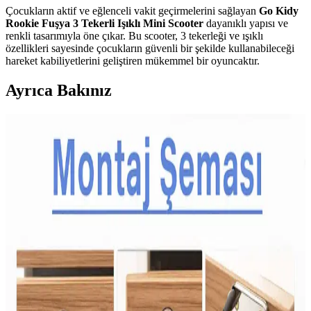
Çocukların aktif ve eğlenceli vakit geçirmelerini sağlayan
Go Kidy
Rookie Fuşya 3 Tekerli Işıklı Mini Scooter
dayanıklı yapısı ve
renkli tasarımıyla öne çıkar. Bu scooter, 3 tekerleği ve ışıklı
özellikleri sayesinde çocukların güvenli bir şekilde kullanabileceği
hareket kabiliyetlerini geliştiren mükemmel bir oyuncaktır.
Ayrıca Bakınız
Çocuklar İçin Dengeli ve Çeşitli Atıştırmalık Tepsileri
Hazırlama Rehberi
Çocukların spor aktivitelerinde enerji ihtiyacını karşılayan dengeli
atıştırmalık tepsileri; meyve, sebze, protein ve çeşitli lezzetlerle
sağlıklı beslenmeyi destekler. Yaşa göre özelleştirilen seçenekler
sunar.
Aile Bütçesine Uygun Sağlıklı Beslenme Yöntemleri
ve Ekonomik Gıda Seçenekleri
Artan gıda fiyatları ailelerin beslenme düzenini zorlaştırıyor.
Donmuş sebzeler, kuru baklagiller ve planlı alışverişle sağlıklı,
ekonomik beslenme mümkün hale geliyor. Bu yöntemler gıda