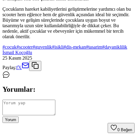
Çocukların hareket kabiliyetlerini geliştirmelerine yardımcı olan bu
scooter hem eğlence hem de güvenlik açısından ideal bir seçimdir.
Büyüme ve gelişim süreçlerinde çocuklara uygun boyut ve
tasarımıyla uzun süre kullanılabilirliğiyle de dikkat çeker. Bu
nedenle, aktif çocuklar ve ebeveynler için mükemmel bir tercih
olarak önerilir.
#
cocuk
#
scooter
#
guvenlik
#
isikli
#
dis-mekan
#
tasarim
#
dayaniklilik
İsmail Koçoğlu
25 Kasım 2025
Paylaş:
f
𝕏
Yorumlar:
Yorum
0
Beğen