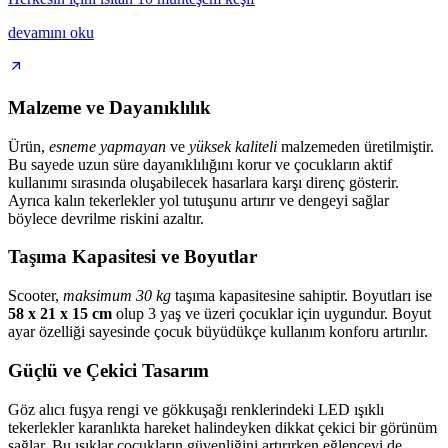
devamını oku
Malzeme ve Dayanıklılık
Ürün,
esneme yapmayan
ve
yüksek kaliteli
malzemeden üretilmiştir.
Bu sayede uzun süre dayanıklılığını korur ve çocukların aktif
kullanımı sırasında oluşabilecek hasarlara karşı direnç gösterir.
Ayrıca kalın tekerlekler yol tutuşunu artırır ve dengeyi sağlar
böylece devrilme riskini azaltır.
Taşıma Kapasitesi ve Boyutlar
Scooter,
maksimum 30 kg
taşıma kapasitesine sahiptir. Boyutları ise
58 x 21 x 15 cm
olup 3 yaş ve üzeri çocuklar için uygundur. Boyut
ayar özelliği sayesinde çocuk büyüdükçe kullanım konforu artırılır.
Güçlü ve Çekici Tasarım
Göz alıcı fuşya rengi ve gökkuşağı renklerindeki LED ışıklı
tekerlekler karanlıkta hareket halindeyken dikkat çekici bir görünüm
sağlar. Bu ışıklar çocukların güvenliğini artırırken eğlenceyi de