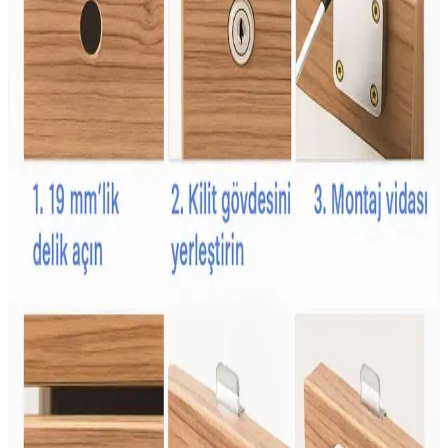
israfını azaltır ve besin çeşitliliğini destekler.
İkea Aktivite Önlüğü: Çocuklar İçin Güvenli ve
Konforlu Kullanım Seçenekleri
İkea'nın aktivite önlükleri, su geçirmez, kolay temizlenebilir ve
hareket özgürlüğü sağlayan tasarımlarıyla çocukların aktivitelerini
güvenli ve konforlu hale getirir.
Babyjem Çocuk Yağmurlukları: Güvenli, Konforlu
ve Dayanıklı Yağmurluk Seçenekleri
Babyjem yağmurlukları, su ve rüzgar geçirmez özellikleriyle
çocukların hareket özgürlüğünü kısıtlamadan olumsuz hava
koşullarında korur, dayanıklı ve kullanışlı tasarımıyla ebeveynlerin
tercihidir.
Şans Şekeri Nedir ve Kutlamalarda Renkli ve Tatlı
Bir Gelenek Olarak Önemi
Şans şekeri, renkli ve aromatik yapısıyla kutlamalarda popüler olan
geleneksel bir tatlıdır. Çocuklar ve gençler arasında sevilen bu şeker,
kültürel semboller ve eğlence unsuru olarak öne çıkar.