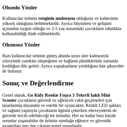
Olumlu Yönler
Kullanıcılar ürünün
renginin muhteşem
olduğunu ve kalitesinin
yüksek olduğunu belirtmektedir. Ayrıca büyümesi ve gelişimi
açısından uygun olduğu ve 2-5 yaş arasındaki çocukların rahatlıkla
kullanabildiği ifade edilmektedir.
Olumsuz Yönler
Bazı kullanıcılar ürünün güneş altında uzun süre kalmasıyla
yüzeyinde yanıklar oluştuğunu ve bağlantı plastiklerinin zamanla
kırıldığını dile getirir. Ayrıca yapışkanların yırtıldığına dair şikayetler
de bulunur.
Sonuç ve Değerlendirme
Genel olarak,
Go Kidy Rookie Fuşya 3 Tekerli Işıklı Mini
Scooter
çocukların güvenli ve eğlenceli vakit geçirmeleri için
tasarlanmış dayanıklı ve estetik bir oyuncaktır. Renkli LED ışıkları
ve sağlam yapısıyla çocukların ilgisini çekerken ebeveynlerin de
güvenle tercih edebileceği bir üründür. Her ne kadar bazı küçük
sorunlar yaşanabilse de ürünün sunduğu eğlence ve güvenlik
avantajları onu öne çıkaran temel unsurlardır.