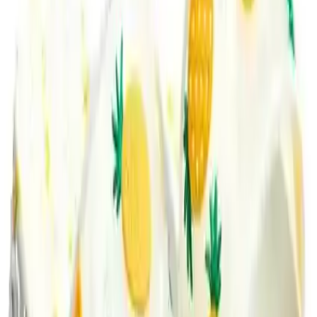
Ancak, renk ve desen detaylarındaki bazı olumsuz geri bildirimler,
ürünün geliştirilmesi gereken alanlarını ortaya koyuyor. Tasarım ve
dayanıklılık konusunda yapılacak iyileştirmeler, ürünün pazar payını
artırabilir ve kullanıcı memnuniyetini daha da yükseltebilir.
Sonuç
Sonuç olarak,
Gezer Yazlık Kız Çocuk Terlik
, yaz aylarında
çocukların konforunu ve şıklığını ön planda tutan, kullanışlı ve
dayanıklı bir tercih olarak öne çıkıyor. Rahatlığı ve hafifliği ile
ebeveynlerin beğenisini kazanırken, tasarım ve dayanıklılık alanında
yapılacak küçük iyileştirmelerle daha da mükemmelleştirilebilir.
Çocuklarınızın yaz aylarında güvenle kullanabileceği bu ürün,
onların hareket özgürlüğünü ve rahatlığını desteklerken, şıklığıyla da
göz dolduracaktır.
Paylaş:
f
𝕏
Yorumlar: