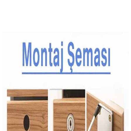
ürün, çocukların günlük aktivitelerinde hareket özgürlüğü ve konfor
sağlar.
Ayrıca Bakınız
Çocuklar İçin Dengeli ve Çeşitli Atıştırmalık Tepsileri
Hazırlama Rehberi
Çocukların spor aktivitelerinde enerji ihtiyacını karşılayan dengeli
atıştırmalık tepsileri; meyve, sebze, protein ve çeşitli lezzetlerle
sağlıklı beslenmeyi destekler. Yaşa göre özelleştirilen seçenekler
sunar.
Aile Bütçesine Uygun Sağlıklı Beslenme Yöntemleri
ve Ekonomik Gıda Seçenekleri
Artan gıda fiyatları ailelerin beslenme düzenini zorlaştırıyor.
Donmuş sebzeler, kuru baklagiller ve planlı alışverişle sağlıklı,
ekonomik beslenme mümkün hale geliyor. Bu yöntemler gıda
israfını azaltır ve besin çeşitliliğini destekler.
İkea Aktivite Önlüğü: Çocuklar İçin Güvenli ve