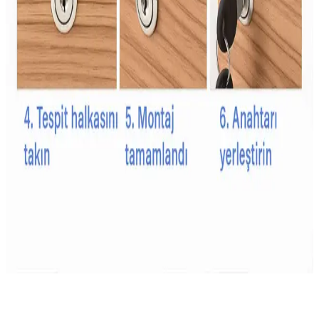
Çişe alıştırma külodu, çocukların bağımsızlık ve hijyen kazanmasına
yardımcı olan su geçirmez ve emici özellikleriyle tuvalet eğitiminde
önemli bir araçtır.
Bebekler İçin Güvenli ve Kullanışlı Emzik Zinciri
Seçim Rehberi
Bebeklerin hijyen ve güvenliği için uygun emzik zinciri seçimi
önemlidir. Güvenlik, malzeme kalitesi ve kullanım kolaylığı gibi
faktörler dikkate alınmalı, bebeğin yaşam kalitesini artıracak ürünler
tercih edilmelidir.
Çocuk Güvenlik Kilitleri İçin Dayanıklı Malzeme
Seçenekleri ve Özellikleri
Çocuk güvenlik kilitleri, dayanıklı plastik ve metal malzemelerden
üretilir, uzun ömür ve güvenlik sağlar. Kullanım alanına göre tasarım
ve malzeme seçimi önemlidir.
Ürünün Tanımı ve Temel Özellikleri