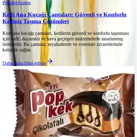
Popüler
Arama
Kedi Ana Kucağı Çantaları: Güvenli ve Konforlu
Kediniz Taşıma Çözümleri
Kedi ana kucağı çantaları, kedilerin güvenli ve konforlu taşınması
için hafif, dayanıklı ve hava geçirgen malzemelerle tasarlanmış
ürünlerdir. Bu çantalar, seyahatlerde ve veteriner ziyaretlerinde
kolaylık sağlar.
Daha fazla bilgi edinin