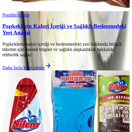
Popüler
Arama
Popkeklerin Kalori İçeriği ve Sağlıklı Beslenmedeki
Yeri Analizi
Popkeklerin kalori içeriği ve beslenmedeki yeri hakkında bilinçli
tüketim için önemli bilgiler ve sağlıklı alışkanlıklar hakkında
rehberlik sağlar.
Daha fazla bilgi edinin