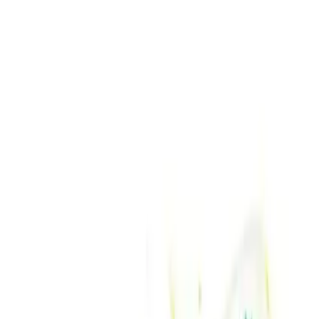
Gezer Yazlık Kız Çocuk Terlik
, hafif yapısı ve kullanışlı
tasarımıyla dikkat çeker. Ürünün malzeme yapısı, hava akışını
sağlayacak şekilde tasarlanmıştır. Çocukların ayak sağlığını koruma
amacı güder. Mevsimsel olarak yaz aylarına uygun olan bu terlik,
özellikle sıcak havalarda serin ve ferah bir kullanım sunar.
Ürünün en belirgin özelliklerinden biri,
düz topuk yapısı
ile denge
ve stabilite sağlar. Bu sayede çocuklar, günlük aktivitelerinde
güvenle hareket edebilirler. Ayrıca, tasarımında kullanılan
malzemelerin el monte şekliyle üretilmiş olması, ürünün
dayanıklılığını artırırken, uzun süreli kullanımda formunu
korumasını sağlar.
Tasarım ve Renk Seçenekleri
Ürünün tasarımında, çocukların ilgisini çekecek canlı ve neşeli
renkler tercih edilmiştir. Ancak, bazı kullanıcılar ürünün renginin sarı
göründüğünü belirtmiş olsa da, genel olarak ürünün renk skalası
çocukların beğenisini kazanacak şekilde tasarlanmıştır. Renk
konusunda yaşanan bu küçük farklılıklar, ürünün genel estetiğine
olumsuz yansımaz.
Desen ve detaylar konusunda ise, özenli ve dikkatli bir çalışma söz
konusudur. Ancak, bazı kullanıcılar desenin bekledikleri gibi özenli