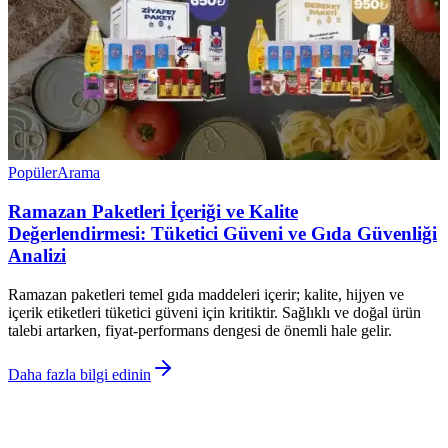
Popüler
Arama
Ramazan Paketleri İçeriği ve Kalite
Değerlendirmesi: Tüketici Güveni ve Gıda Güvenliği
Analizi
Ramazan paketleri temel gıda maddeleri içerir; kalite, hijyen ve
içerik etiketleri tüketici güveni için kritiktir. Sağlıklı ve doğal ürün
talebi artarken, fiyat-performans dengesi de önemli hale gelir.
Daha fazla bilgi edinin
©
Rahatza
2026