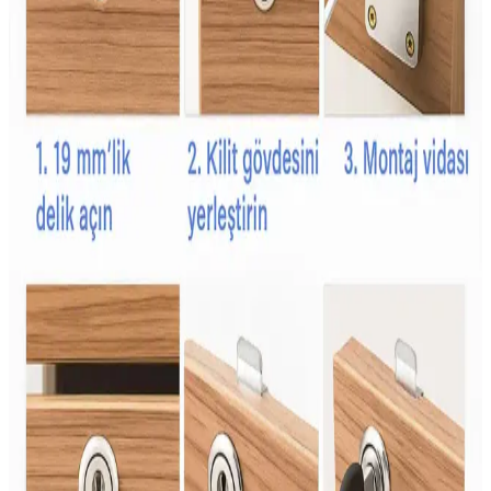
Konforlu Kullanım Seçenekleri
İkea'nın aktivite önlükleri, su geçirmez, kolay temizlenebilir ve
hareket özgürlüğü sağlayan tasarımlarıyla çocukların aktivitelerini
güvenli ve konforlu hale getirir.
Babyjem Çocuk Yağmurlukları: Güvenli, Konforlu
ve Dayanıklı Yağmurluk Seçenekleri
Babyjem yağmurlukları, su ve rüzgar geçirmez özellikleriyle
çocukların hareket özgürlüğünü kısıtlamadan olumsuz hava
koşullarında korur, dayanıklı ve kullanışlı tasarımıyla ebeveynlerin
tercihidir.
Şans Şekeri Nedir ve Kutlamalarda Renkli ve Tatlı
Bir Gelenek Olarak Önemi
Şans şekeri, renkli ve aromatik yapısıyla kutlamalarda popüler olan
geleneksel bir tatlıdır. Çocuklar ve gençler arasında sevilen bu şeker,
kültürel semboller ve eğlence unsuru olarak öne çıkar.
Çişe Alıştırma Külodu: Çocuklar İçin Güvenli ve
Konforlu Tuvalet Eğitimi Aracı