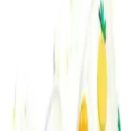
olmadığını ifade etmişlerdir. Bu, ürünün tasarım detaylarındaki
varyasyonları ve kişisel tercihlere göre değişen algıları
yansıtmaktadır.
Kullanım ve Konfor
Kullanıcı geri bildirimleri,
gayet rahat
bir kullanım sunduğunu
gösteriyor. Çocuklar, terliği giydiklerinde hareket ederken herhangi
bir rahatsızlık hissetmiyorlar, gün boyu konforlu bir deneyim
yaşıyorlar. Bu özellik, ürünün en önemli avantajlarından biridir.
Ancak, bazı olumsuz geri bildirimler de var. Yanlarda yapışma ve
hemen açılma gibi sorunlar, ürünün dayanıklılığıyla ilgili endişeleri
ortaya koyuyor. Bu tür sorunlar, ürünün kullanım ömrünü ve
dayanıklılığını etkileyebilir. Dolayısıyla, ürün tasarımında bu
noktaların iyileştirilmesi, kullanıcı memnuniyetini artıracaktır.
Ürün Performansı ve Değerlendirme
Genel olarak,
Gezer Yazlık Kız Çocuk Terlik
4.7 puanlık yüksek
bir kullanıcı memnuniyetiyle öne çıkıyor. Bu yüksek puan, ürünün
rahatlığı ve kullanışlılığına verilen önemi gösteriyor. Kullanıcılar,
özellikle rahatlık ve hafiflik açısından memnuniyetlerini dile
getiriyorlar.