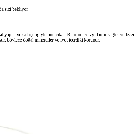
da sizi bekliyor.
yapısı ve saf içeriğiyle öne çıkar. Bu ürün, yüzyıllardır sağlık ve lezze
ir, böylece doğal mineraller ve iyot içerdiği korunur.
i: Adım Adım Rehber
rünlerinin yapımı, ekonomik ve sağlıklı yaşam için pratik çözümler suna
emleri ve Malzemeleri
emelerle ekonomik ve etkili temizlik yöntemleri sunuluyor. Yüzeylere u
n Doğal Takviye Ürünü
 destekleyen güvenilir bir takviyedir. Sindirimi kolaylaştırır, şişkinliği a