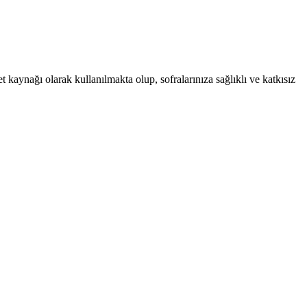
t kaynağı olarak kullanılmakta olup, sofralarınıza sağlıklı ve katkısız
r. Bu rehber, süreç ve dikkat edilmesi gerekenleri detaylandırır.
ygun ürün seçimi ve kimyasal karışımlardan kaçınma önemlidir.
zaltır ve toksin atılımını teşvik eder.