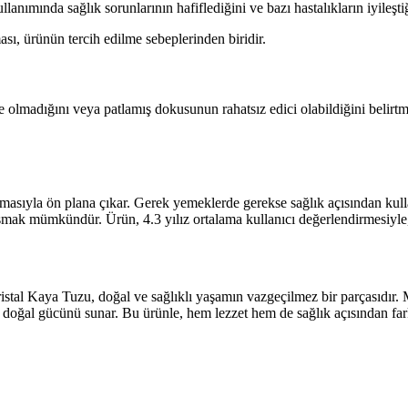
lanımında sağlık sorunlarının hafiflediğini ve bazı hastalıkların iyileşti
ı, ürünün tercih edilme sebeplerinden biridir.
de olmadığını veya patlamış dokusunun rahatsız edici olabildiğini belir
masıyla ön plana çıkar. Gerek yemeklerde gerekse sağlık açısından kulla
 aşmak mümkündür. Ürün, 4.3 yılız ortalama kullanıcı değerlendirmesiyl
l Kaya Tuzu, doğal ve sağlıklı yaşamın vazgeçilmez bir parçasıdır. Mine
e doğal gücünü sunar. Bu ürünle, hem lezzet hem de sağlık açısından fark