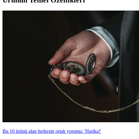
Ürünün Temel Özellikleri
Bu 10 ürünü alan herkesin ortak yorumu: 'Harika!'