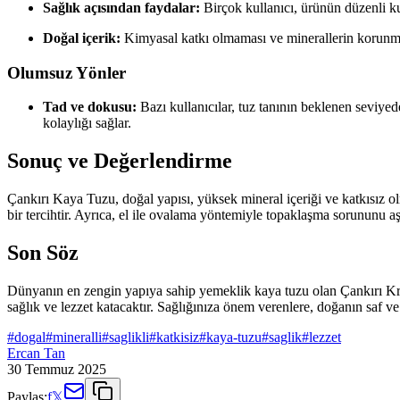
Sağlık açısından faydalar:
Birçok kullanıcı, ürünün düzenli kul
Doğal içerik:
Kimyasal katkı olmaması ve minerallerin korunmas
Olumsuz Yönler
Tad ve dokusu:
Bazı kullanıcılar, tuz tanının beklenen seviye
kolaylığı sağlar.
Sonuç ve Değerlendirme
Çankırı Kaya Tuzu, doğal yapısı, yüksek mineral içeriği ve katkısız ol
bir tercihtir. Ayrıca, el ile ovalama yöntemiyle topaklaşma sorununu
Son Söz
Dünyanın en zengin yapıya sahip yemeklik kaya tuzu olan Çankırı Krista
sağlık ve lezzet katacaktır. Sağlığınıza önem verenlere, doğanın saf v
#
dogal
#
mineralli
#
saglikli
#
katkisiz
#
kaya-tuzu
#
saglik
#
lezzet
Ercan Tan
30 Temmuz 2025
Paylaş:
f
𝕏