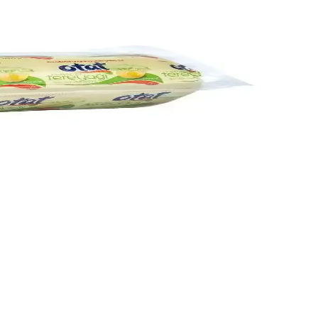
ve tariflerde rahatlıkla tercih edilebilir.
çenek sunar.
aşın.
a beslenmenize değer katar.
ahvaltı ve yemeklerde kullanılır, tüketici yorumları ise memnuniyet ve