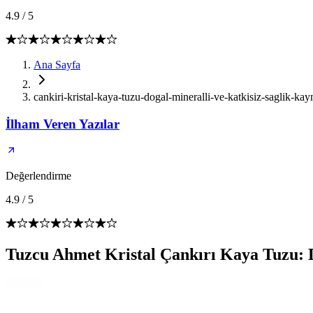
4.9
/
5
Ana Sayfa
cankiri-kristal-kaya-tuzu-dogal-mineralli-ve-katkisiz-saglik-kay
İlham Veren Yazılar
Değerlendirme
4.9
/
5
Tuzcu Ahmet Kristal Çankırı Kaya Tuzu: 