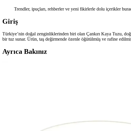
Trendler, ipuçları, rehberler ve yeni fikirlerle dolu içerikler bura
Giriş
Türkiye’nin doğal zenginliklerinden biri olan Çankırı Kaya Tuzu, doğal 
bir tuz sunar. Ürün, taş değirmende özenle öğütülmüş ve rafine edilmişt
Ayrıca Bakınız
Evde Kolayca Yapılabilen Temel Gıda ve Ev Ürünler
Evde ekmek, yoğurt, sabun ve temizlik ürünleri gibi temel gıda ve ev ü
Daire Temizliğinde Ekonomik ve Etkili Temizlik Yönt
Daire temizliğinde sirke, karbonat, bulaşık deterjanı gibi temel malz
Finessa: Bağırsak ve Karaciğer Sağlığını Destekleye
Finessa, doğal içeriklerle formüle edilmiş bağırsak ve karaciğer sağlığını