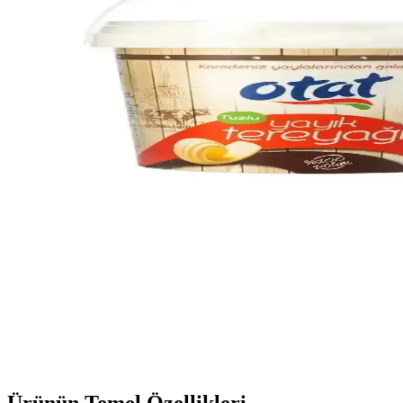
Biogurme Laktozsuz Labne: Laktoz İntoleransı Olanlar
Biogurme laktozsuz labne, laktoz intoleransı olanlar için doğal ve katkı
Fellas Hindistan Cevizli Bar: Doğal İçeriklerle Lezzet
Fellas Hindistan Cevizli Bar, doğal hindistan cevizi içeriği ve hafif tro
Eczanede Satılan Şampuanlar: Saç Sağlığınızı Koru
Eczanede satılan şampuanlar, saç tipine uygun formüllerle saç sağlığını 
Kurutulmuş Frambuazın Özellikleri, Kullanım Alanlar
Kurutulmuş frambuaz, doğal aroması ve sağlık faydalarıyla öne çıkan sa
Otat Tereyağı Nedir, Özellikleri, Kullanım Alanları v
Otat tereyağı, doğal içerikleri ve yoğun aromasıyla öne çıkan organik b
fiyat endişelerini yansıtır.