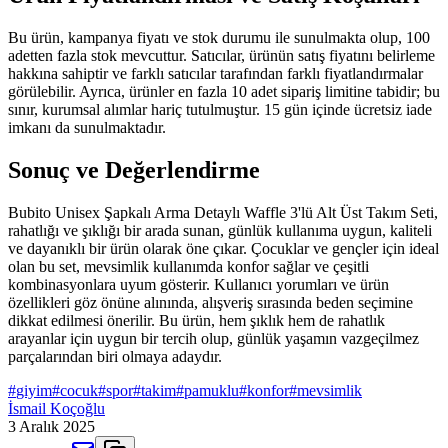
Bu ürün, kampanya fiyatı ve stok durumu ile sunulmakta olup, 100
adetten fazla stok mevcuttur. Satıcılar, ürünün satış fiyatını belirleme
hakkına sahiptir ve farklı satıcılar tarafından farklı fiyatlandırmalar
görülebilir. Ayrıca, ürünler en fazla 10 adet sipariş limitine tabidir; bu
sınır, kurumsal alımlar hariç tutulmuştur. 15 gün içinde ücretsiz iade
imkanı da sunulmaktadır.
Sonuç ve Değerlendirme
Bubito Unisex Şapkalı Arma Detaylı Waffle 3'lü Alt Üst Takım Seti,
rahatlığı ve şıklığı bir arada sunan, günlük kullanıma uygun, kaliteli
ve dayanıklı bir ürün olarak öne çıkar. Çocuklar ve gençler için ideal
olan bu set, mevsimlik kullanımda konfor sağlar ve çeşitli
kombinasyonlara uyum gösterir. Kullanıcı yorumları ve ürün
özellikleri göz önüne alınında, alışveriş sırasında beden seçimine
dikkat edilmesi önerilir. Bu ürün, hem şıklık hem de rahatlık
arayanlar için uygun bir tercih olup, günlük yaşamın vazgeçilmez
parçalarından biri olmaya adaydır.
#
giyim
#
cocuk
#
spor
#
takim
#
pamuklu
#
konfor
#
mevsimlik
İsmail Koçoğlu
3 Aralık 2025