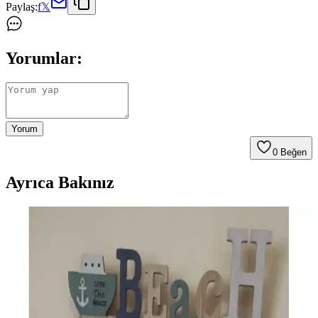
Paylaş:
f
𝕏
Yorumlar:
Yorum
0
Beğen
Ayrıca Bakınız
A101 Marketinde 5 Lit Yağ ve Güncel Fırsatlarla
Ekonomik Alışveriş İmkanı
A101 marketleri, uygun fiyatlı ürünleri ve indirim kampanyalarıyla
öne çıkıyor. 5 lit yağ gibi temel ihtiyaç ürünlerinde avantajlı fiyatlar
ve geniş ürün yelpazesiyle alışverişinizi kolaylaştırıyor.