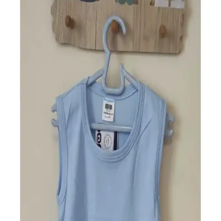
Bebek Body Uzatma Aparatları: Güvenlik,
Kullanım ve Güncel Durum Analizi
Bebek body uzatma aparatları hakkında mevcut bilgiler sınırlı olsa
da, güvenlik ve konfor ön plandadır. Doğru ürün seçimi ve uzman
görüşü önemlidir.
A101 Market Hizmetleri ve Güncel Kampanyalarla
Ekonomik Alışveriş İmkanları
A101, çeşitli ürün kategorileri ve düzenli kampanyalarıyla uygun
fiyatlı alışveriş imkanı sunar. Kapıda hizmet ve kataloglar sayesinde
pratik ve ekonomik alışveriş deneyimi sağlar.
Finish Marka Spor ve Günlük Kullanım İçin Geniş
Ayakkabı ve Giyim Ürünleri Portföyü
Finish, spor ve günlük kullanım için çeşitli ayakkabılar ve giyim
ürünleri sunar. Marka, yüksek kalite ve geniş tasarım seçenekleriyle
her ihtiyaca uygun ürünler sağlar.
Ucuz outletlerin avantajları ve dikkat edilmesi
gerekenler hakkında kapsamlı bilgiler