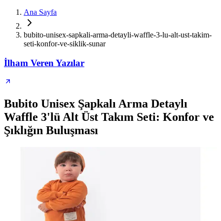
Ana Sayfa
bubito-unisex-sapkali-arma-detayli-waffle-3-lu-alt-ust-takim-
seti-konfor-ve-siklik-sunar
İlham Veren Yazılar
Bubito Unisex Şapkalı Arma Detaylı
Waffle 3'lü Alt Üst Takım Seti: Konfor ve
Şıklığın Buluşması