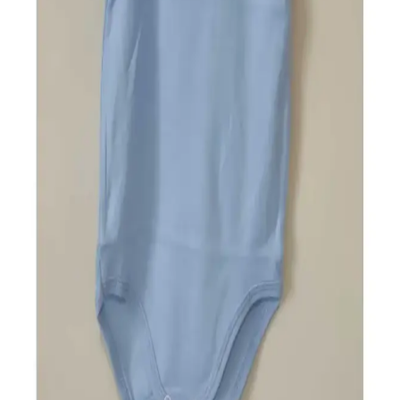
Ucuz outletler, uygun fiyatlı alışveriş imkanı sunar. Kalite ve marka
güvenliği, iade koşulları gibi faktörlere dikkat ederek tasarruf
sağlayabilirsiniz.
Ucuz Ürünler Yerine Kaliteli ve Dayanıklı Ürünlere
Yatırım Yapmanın Ekonomik Avantajları
Ucuz ürünlerin sık bozulması ve yenilenmesi uzun vadede maliyeti
artırıyor. Mutfak aletlerinden ayakkabıya, elektronik ürünlere kaliteli
ve dayanıklı ürünlere yatırım yapmak ekonomik açıdan avantaj
sağlıyor.
Bebek Body Aparatı 2 Fastener Güvenlik ve
Kolaylık Sağlayan Tasarım Özellikleri
İki fastenerli bebek bodyleri, güvenlik ve kullanım kolaylığı
sağlayan tasarımlarıyla ebeveynlerin favorisi. Çıtçıt ve fermuar
seçenekleriyle pratik ve dayanıklı ürünler, bebeklerin konforunu
artırır.
Bebek Body Extension İki Citcitli Ürünler Konfor ve
Pratiklik Sunar