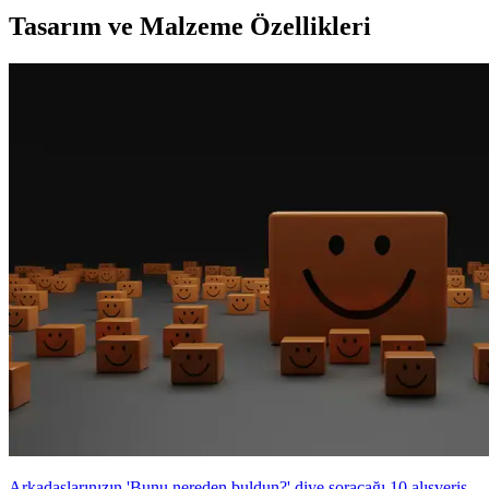
Tasarım ve Malzeme Özellikleri
Arkadaşlarınızın 'Bunu nereden buldun?' diye soracağı 10 alışveriş