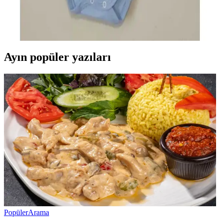
Bebek giyiminde konfor ve pratikliği bir arada sunan iki citcitli body
extension ürünleri, hareket özgürlüğü sağlar ve ebeveynlerin günlük
bakımını kolaylaştırır.
Ayın popüler yazıları
Popüler
Arama