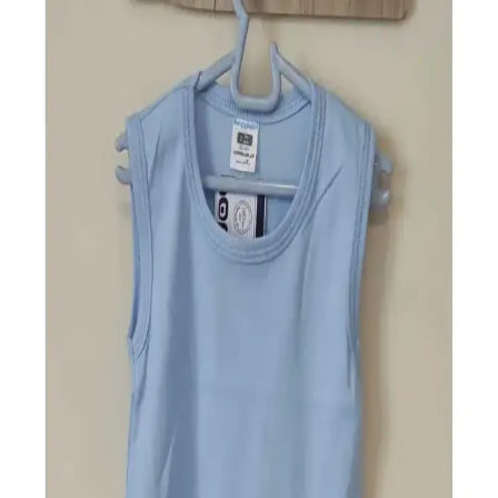
görüşü önemlidir.
A101 Market Hizmetleri ve Güncel Kampanyalarla
Ekonomik Alışveriş İmkanları
A101, çeşitli ürün kategorileri ve düzenli kampanyalarıyla uygun
fiyatlı alışveriş imkanı sunar. Kapıda hizmet ve kataloglar sayesinde
pratik ve ekonomik alışveriş deneyimi sağlar.
Finish Marka Spor ve Günlük Kullanım İçin Geniş
Ayakkabı ve Giyim Ürünleri Portföyü
Finish, spor ve günlük kullanım için çeşitli ayakkabılar ve giyim
ürünleri sunar. Marka, yüksek kalite ve geniş tasarım seçenekleriyle
her ihtiyaca uygun ürünler sağlar.
Ucuz outletlerin avantajları ve dikkat edilmesi
gerekenler hakkında kapsamlı bilgiler
Ucuz outletler, uygun fiyatlı alışveriş imkanı sunar. Kalite ve marka
güvenliği, iade koşulları gibi faktörlere dikkat ederek tasarruf
sağlayabilirsiniz.