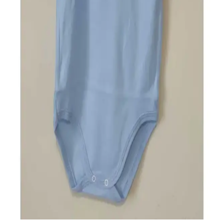
Ucuz Ürünler Yerine Kaliteli ve Dayanıklı Ürünlere
Yatırım Yapmanın Ekonomik Avantajları
Ucuz ürünlerin sık bozulması ve yenilenmesi uzun vadede maliyeti
artırıyor. Mutfak aletlerinden ayakkabıya, elektronik ürünlere kaliteli
ve dayanıklı ürünlere yatırım yapmak ekonomik açıdan avantaj
sağlıyor.
Bebek Body Aparatı 2 Fastener Güvenlik ve
Kolaylık Sağlayan Tasarım Özellikleri
İki fastenerli bebek bodyleri, güvenlik ve kullanım kolaylığı
sağlayan tasarımlarıyla ebeveynlerin favorisi. Çıtçıt ve fermuar
seçenekleriyle pratik ve dayanıklı ürünler, bebeklerin konforunu
artırır.
Bebek Body Extension İki Citcitli Ürünler Konfor ve
Pratiklik Sunar
Bebek giyiminde konfor ve pratikliği bir arada sunan iki citcitli body
extension ürünleri, hareket özgürlüğü sağlar ve ebeveynlerin günlük
bakımını kolaylaştırır.