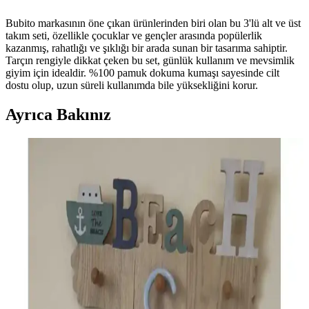
Bubito markasının öne çıkan ürünlerinden biri olan bu 3'lü alt ve üst
takım seti, özellikle çocuklar ve gençler arasında popülerlik
kazanmış, rahatlığı ve şıklığı bir arada sunan bir tasarıma sahiptir.
Tarçın rengiyle dikkat çeken bu set, günlük kullanım ve mevsimlik
giyim için idealdir. %100 pamuk dokuma kumaşı sayesinde cilt
dostu olup, uzun süreli kullanımda bile yüksekliğini korur.
Ayrıca Bakınız
A101 Marketinde 5 Lit Yağ ve Güncel Fırsatlarla
Ekonomik Alışveriş İmkanı
A101 marketleri, uygun fiyatlı ürünleri ve indirim kampanyalarıyla
öne çıkıyor. 5 lit yağ gibi temel ihtiyaç ürünlerinde avantajlı fiyatlar
ve geniş ürün yelpazesiyle alışverişinizi kolaylaştırıyor.
Bebek Body Uzatma Aparatları: Güvenlik,
Kullanım ve Güncel Durum Analizi
Bebek body uzatma aparatları hakkında mevcut bilgiler sınırlı olsa
da, güvenlik ve konfor ön plandadır. Doğru ürün seçimi ve uzman