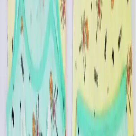
dayanıklılığı ve desenlerin canlılığı da övgü toplar.
Satış ve İade Koşulları
Bu ürün, 100 adetten fazla stok ile kampanya fiyatına sunulmaktadır.
15 gün içinde ücretsiz iade imkanından yararlanabilirsiniz. Satıcı
tarafından belirlenen fiyatlar ve satış koşulları, müşteri
memnuniyetini ön planda tutacak şekilde düzenlenmiştir.
Sonuç
ADN Underwear 4 Adet Kız Çocuk Desenli Atlet Boxer Külot
Takımı, yüksek kalite, şık tasarım ve maksimum konforu bir arada
sunar. Çocukların hareket özgürlüğünü kısıtlamadan, şık ve
eğlenceli desenlerle günlük yaşamlarını renklendirir. Uzun ömürlü
kullanımı ve kolay bakımı ile ailelerin tercih listesinde üst sıralarda
yer alır. Bu ürün, hem çocuklar hem de ebeveynler için ideal bir
seçimdir.
Paylaş:
f
𝕏