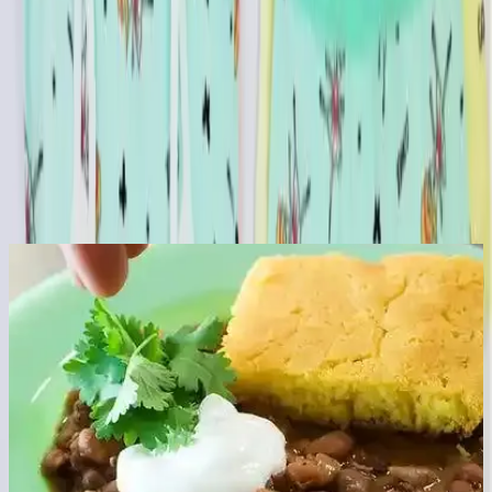
Yorumlar:
Yorum
0
Beğen
Ayın popüler yazıları