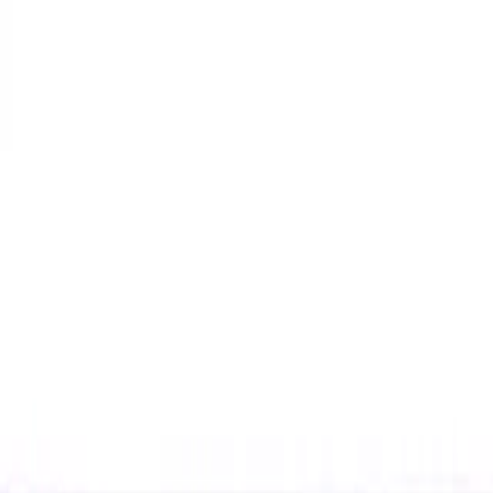
Makaleler
Kategoriler
Hakkımızda
Yazarlar
Kuponlar
Ara...
⌘
K
Toggle theme
Ana Sayfa
İlham Veren Yazılar
ADN Kız Çocuk Desenli Boxer Külot Takımı 4'lü Set
Konfor ve Şıklık Sunar