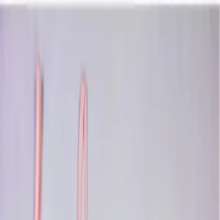
ADN Underwear 4 Adet Kız Çocuk
Desenli Atlet Boxer Külot Takım: Konfor
ve Şıklığın Buluşması
Duru Tarhan
Yazarı Ziyaret Et
İlham Veren Yazılar
Yazar
Duru Tarhan
Tür
İlham Veren Yazılar
Yayınlanma
4 Şubat 2026
Bu Yazı Hakkında
Yüksek kaliteli %95 pamuk içeriğiyle rahat ve
dayanıklı ADN kız çocuk boxer külot takımı, canlı
desenleri ve şık tasarımıyla günlük kullanım için ideal.
Uzun ömür ve kolay bakım sağlar.
Trendler, ipuçları, rehberler ve yeni fikirlerle dolu
içerikler burada sizi bekliyor.
Ürün Tanıtımı