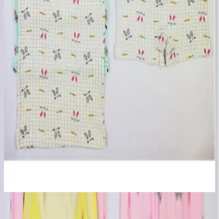
Tutku 6 Adet Kız Çocuk %100 Pamuk Külot Seti
Günlük Kullanım ve Konfor İçin Uygun
Tutku markasının 6'lı pamuklu kız çocuk külot seti, yüksek kalite ve
konfor sunar. Nefes alabilir kumaşıyla hareket özgürlüğü sağlar,
dayanıklılığıyla uzun süre kullanılabilir ve hassas ciltlere uygundur.
DeFacto ve Penti Erkek Çocuk Atletleri
Karşılaştırması ve Özellikleri
DeFacto ve Penti markalarının erkek çocuk atletleri detaylı
karşılaştırmasıyla, kalite, konfor ve tasarım açısından en uygun
seçeneği belirleyin.
ADN Kız Çocuk Desenli Boxer Külot Takımı 4'lü Set
Konfor ve Şıklık Sunar
Yüksek kaliteli %95 pamuk içeriğiyle rahat ve dayanıklı ADN kız
çocuk boxer külot takımı, canlı desenleri ve şık tasarımıyla günlük
kullanım için ideal. Uzun ömür ve kolay bakım sağlar.
Ürün Özellikleri ve Tasarımı