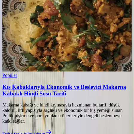
Popüler
Kış Kabaklarıyla Ekonomik ve Besleyici Makarna
Kabaklı Hindi Sosu Tarifi
Makarna kabağı ve hindi kıymasıyla hazırlanan bu tarif, düşük
kalorili, lifli yapısıyla sağlıklı ve ekonomik bir kış yemeği sunar.
Pratik pişirme ve porsiyonlama önerileriyle dengeli beslenmeye
katkı sağlar.