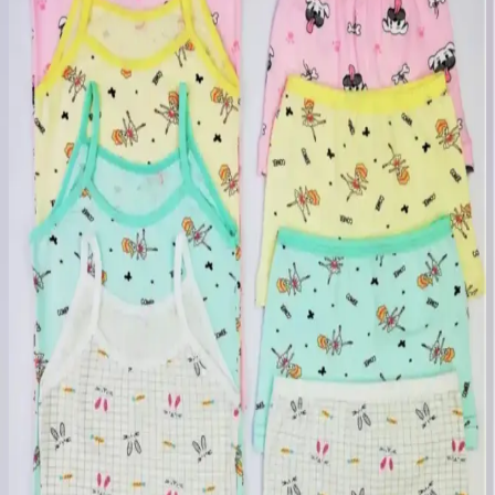
sağlıklı kullanım sunar.
Dondeza Kız Çocuk Atletleri Karşılaştırması: Pedli
ve Kalın Askılı Modellerin Özellikleri
İki farklı Dondeza kız çocuk atlet modelini detaylı karşılaştırıyoruz.
Pedli ve kalın askılı seçeneklerin özellikleri, kullanıcı yorumları ve
kullanım alanlarıyla en uygun seçimi yapmanıza yardımcı oluyoruz.
Erkek Çocuk Boxer Modelleri Karşılaştırması:
Konfor ve Tasarım Analizi
İki popüler erkek çocuk boxer modelini karşılaştırıyoruz. Konfor,
tasarım ve kalite açısından detaylar, kullanıcı yorumları ve seçim
ipuçlarıyla en uygun ürünü bulmanıza yardımcı oluyor.
Erkek Çocuk Boxer Karşılaştırması: Koza İç Giyim
ve Tutku Ürünleri Analizi
İki farklı erkek çocuk boxer modeli detaylı karşılaştırmasıyla,
malzeme, tasarım ve konfor özellikleri hakkında bilgi edinerek en
uygun seçimi yapın.