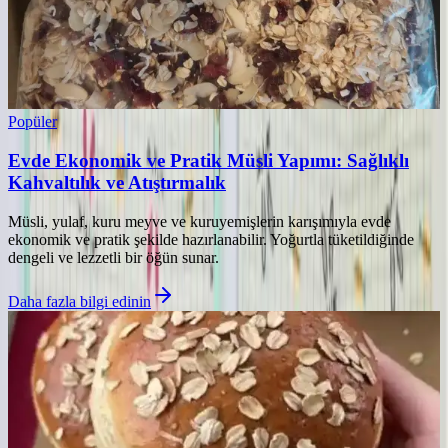
Popüler
Evde Ekonomik ve Pratik Müsli Yapımı: Sağlıklı
Kahvaltılık ve Atıştırmalık
Müsli, yulaf, kuru meyve ve kuruyemişlerin karışımıyla evde
ekonomik ve pratik şekilde hazırlanabilir. Yoğurtla tüketildiğinde
dengeli ve lezzetli bir öğün sunar.
Daha fazla bilgi edinin