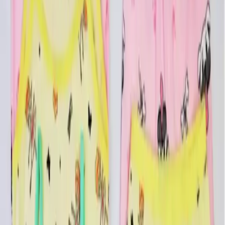
Malzeme ve Kumaş Kalitesi
Ürünün temelini oluşturan %95 pamuk ve %5 elastan bileşimi, hem
yükseklik hem de esneklik sağlar. Bu sayede çocuklar hareket
ederken rahat eder ve ürün formunu korur. Kumaşın dokusu,
renklerin canlılığını ve desenlerin netliğini uzun süre muhafaza eder.
Tasarım ve Renk Seçenekleri
Set, sarı, ekru, mint ve pembe renklerde canlı ve eğlenceli desenlerle
tasarlanmıştır. Askılı kol boyu ve havuz yaka tasarımı, modern ve şık
bir görünüm kazandırırken hareket özgürlüğünü artırır. Normal bel
kesimi ise günlük kullanımda rahatlık sağlar.
Kullanım ve Dayanıklılık
Dokuma kumaş yapısı, ürünün dayanıklılığını artırır. Ayrıca, ürünün
yıkama talimatlarına uygun şekilde kullanılması, renklerin solmasını
ve kumaşın bozulmasını engeller. 30 derecede makinede yıkama ve
düşük ısıda ütüleme önerilir.
Kullanım Alanları ve Avantajlar