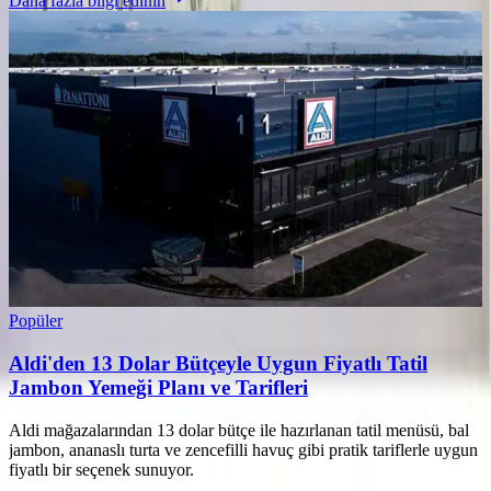
Daha fazla bilgi edinin
Popüler
Aldi'den 13 Dolar Bütçeyle Uygun Fiyatlı Tatil
Jambon Yemeği Planı ve Tarifleri
Aldi mağazalarından 13 dolar bütçe ile hazırlanan tatil menüsü, bal
jambon, ananaslı turta ve zencefilli havuç gibi pratik tariflerle uygun
fiyatlı bir seçenek sunuyor.