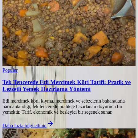
Popüler
Tek Tencerede Etli Mercimek Köri Tarifi: Pratik ve
Lezzetli Yemek Hazırlama Yöntemi
Etli mercimek köri, kıyma, mercimek ve sebzelerin baharatlarla
harmanlandığı, tek tencerede pratikçe hazırlanan doyurucu bir
yemektir. Tarif, ekonomik ve besleyici bir seçenek sunar.
Daha fazla bilgi edinin