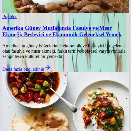
Popüler
Amerika Güney Mutfağında Fasulye ve Mısır
Ekmeği: Besleyici ve Ekonomik Geleneksel Yemek
Amerika'nın güney bölgelerinde ekonomik ve besleyici bir gelenek
olan fasulye ve mısır ekmeği, farklı tarif ve bölgesel varyasyonlarla
zenginleşen kültürel bir yemektir.
Daha fazla bilgi edinin