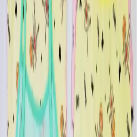
Günlük Kullanım ve Ev İçi Rahatlığı
Bu set, özellikle evde geçirilen zamanlarda konforlu bir alternatif
sunar. Günlük aktivitelerde rahatlıkla tercih edilebilir. Ayrıca, şık
desenleri sayesinde çocukların kendilerini özel hissetmelerini sağlar.
Çocukların Hareket Özgürlüğü
Askılı tasarımı ve hafif yapısı, çocukların özgürce hareket etmesine
imkan tanır. Bu özellik, aktif çocuklar için oldukça avantajlıdır.
Uzun Süreli Kullanım ve Bakım
Yüksek kaliteli kumaşı sayesinde uzun süre kullanılabilir. Renklerin
solmaması ve kumaşın yüksekliğini koruması, ürünün ekonomik ve
sürdürülebilir olmasını sağlar.
Müşteri Yorumları ve Değerlendirmeler
Ürünün genel puanı 4.7 olan kullanıcılar, özellikle kumaş kalitesi ve
yüksek dokusundan memnun kalmıştır. "Yumuşacık bir ürün" ve
"renkleri çok güzel" gibi geri bildirimler, ürünün yüksek konfor ve
estetik açıdan tercih edilmesine neden olur. Ayrıca, ürünün