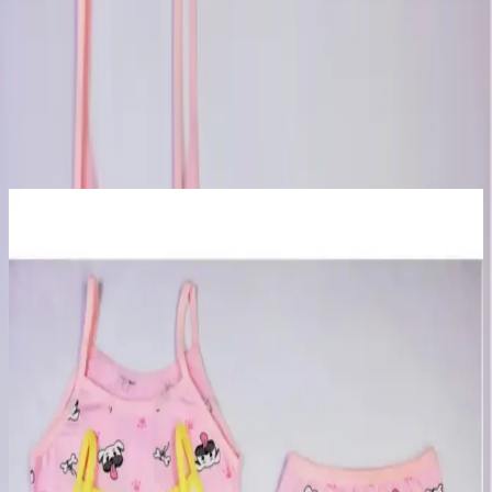
ADN markasının sunduğu bu 4'lü kız çocuk boxer külot takımı,
yüksek kalite ve rahatlık arayan aileler için ideal bir seçenek olarak
öne çıkar. %95 pamuk içeriği sayesinde cilde nazik dokunuş sağlar.
Gün boyunca konfor sunmayı amaçlar. Canlı ve eğlenceli
desenleriyle çocukların ilgisini çekerken dayanıklı dokuma kumaş
yapısı uzun süreli kullanım imkanı tanır.
Ayrıca Bakınız
Happyfox Pamuklu Düz Genç Kız Çocuk Fitilli Slip
Külot 5’li Seti Konfor ve Şıklık Sunar
Bu 5’li set, %95 pamuk ve %5 elastan içeriğiyle rahatlık ve şıklığı
bir arada sunar. Farklı renk seçenekleri ve uygun bedenleriyle genç
kızların günlük ihtiyaçlarına uygun, dayanıklı ve konforlu iç giyim
ürünüdür.
Dondeza Pedli Yarım Atlet Büstiyerler: Konfor ve
Şıklık Sunan Çocuk İç Giyim Ürünü
Dondeza'nın pedli yarım atlet büstiyerleri, doğal pamuk malzemeleri
ve şık tasarımıyla çocuklar için konfor ve estetik sağlar, hijyenik ve