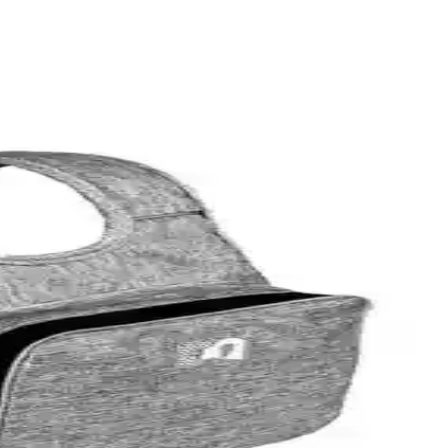
 ve tasarım seçenekleri sunar.
et sürüşünde güvenlik ve konfo