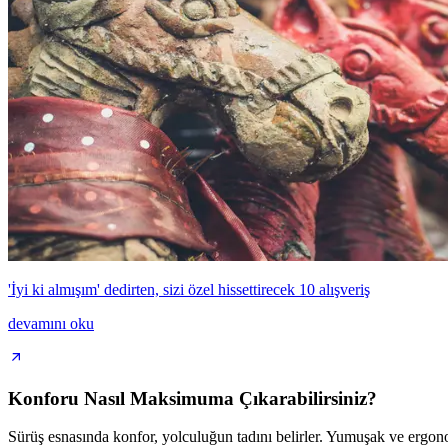
'İyi ki almışım' dedirten, sizi özel hissettirecek 10 alışveriş
devamını oku
Konforu Nasıl Maksimuma Çıkarabilirsiniz?
Sürüş esnasında konfor, yolculuğun tadını belirler. Yumuşak ve ergonom