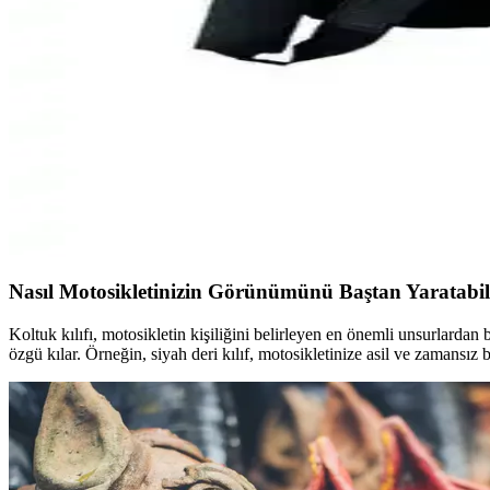
2025'te Ankara'da İkinci El Motosiklet Almanın 5 Şaşı
Ankara'da ikinci el motosiklet alırken dikkat edilmesi gereken kritik 
Aliş 404 Mavi Akülü Turbo Go-Way Motosiklet: Güven
Aliş 404-Mavi Akülü Turbo Go-Way, 3-7 yaş arası çocuklar için tasarla
Manjia Geri Çekilebilir Çocuk Motosiklet Emniyet K
Manjia çocuk emniyet kemeri, yüksek kaliteli malzemeleri, yansıtıcı de
Nasıl Motosikletinizin Görünümünü Baştan Yaratabili
Koltuk kılıfı, motosikletin kişiliğini belirleyen en önemli unsurlardan
özgü kılar. Örneğin, siyah deri kılıf, motosikletinize asil ve zamansız 