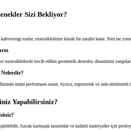
enekler Sizi Bekliyor?
e kahverengi tonlar, motosikletinize klasik bir zarafet katar. Süet ise y
arın
por motosikletlerde tercih edilen geometrik desenler, dinamizmi vurgulark
 Nelerdir?
koşullarında üstün performans sunar. Ayrıca, ergonomik ve anti-sürtünmeli
niz Yapabilirsiniz?
siniz?
leştirilebilir. Ancak karmaşık tasarımlar ve kaliteli materyaller için prof