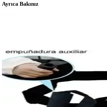
Ayrıca Bakınız
ProTaper Puanlar: Motosiklet ve ATV Kullanıcıları İ
ProTaper puanlar, dayanıklı, ergonomik ve estetik tasarımıyla motosikl
2025'te Motosiklet Koltuk Kılıfı Modifikasyonuyla Ko
2025'in en güncel koltuk kılıfı modifikasyon trendleriyle motosikletiniz
2025'te Ankara'da Motosiklet Aksesuarlarıyla Güvenl
Ankara'da 2025'in en güvenilir motosiklet aksesuarlarını keşfedin. Ka
2025'te Motosiklet Sürüşünüzü Değiştirecek El Freni 
2025'in en güncel el freni aparatları rehberiyle sürüş güvenliğinizi 
2025'te Şehir İçi Motosiklet Hız Sınırlarıyla Güvenli 
2025'te şehir içi motosiklet hız sınırları ve güvenli sürüş ipuçla