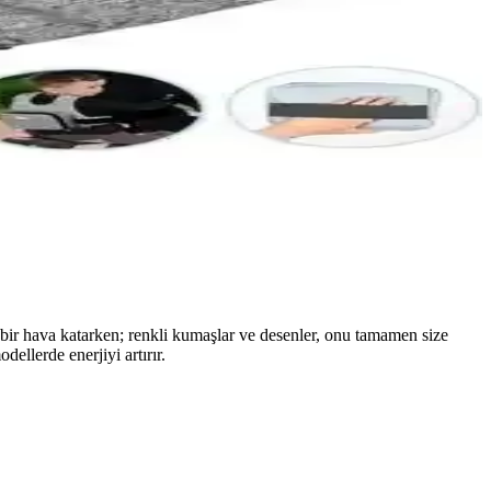
çırmayın.
 ve dayanıklı yapısıyla öne çıkar.
atlığını sağlar.
if bir hava katarken; renkli kumaşlar ve desenler, onu tamamen size
ellerde enerjiyi artırır.