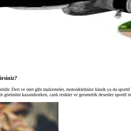
rtıcı Sırrı
noktaları keşfedin. Hemen doğru seçimi yapın! İnceleyin ve fırsatları ka
li ve Eğlenceli Çocuk Motosikleti
nmış, güvenli ve eğlenceli bir akülü motosiklet olup, ebeveyn kontrollü
emeri Güvenlik ve Kullanım Kolaylığı
tayları ve kolay kullanımıyla çocukların güvenliğini ve ebeveynlerin rah
rsiniz?
 biridir. Deri ve süet gibi malzemeler, motosikletinize klasik ya da sport
bir görünüm kazandırırken, canlı renkler ve geometrik desenler sportif mod