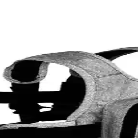
çin Dayanıklı ve Estetik Çözümler
et ve ATV kullanıcılarının güvenliğini ve konforunu artıran çeşitli renk
nfor ve Estetikte Devrim
i kişiselleştirin. Konfor ve şıklığı keşfedin, hemen inceleyin!
i ve Şık Sürüşün Sırrı
liteli ürünlerle tarzınızı tamamlayın, hemen inceleyin!
Aparatları
artırın. Doğru seçimi yapmak için hemen inceleyin! synopsis":"Motosikl
Sürüşün 5 Sırrı
rıyla kazaları önleyin. Detayları hemen keşfedin!