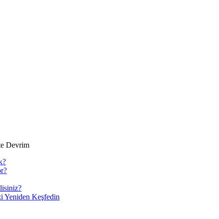
kte Devrim
k?
or?
isiniz?
izi Yeniden Keşfedin