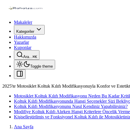
Makaleler
Kategoriler
Hakkımızda
Yazarlar
Kuponlar
Ara...
⌘
K
Toggle theme
2025'te Motosiklet Koltuk Kılıfı Modifikasyonuyla Konfor ve Esteti
Motosiklet Koltuk Kılıfı Modifikasyonu Neden Bu Kadar Kriti
Koltuk Kılıfı Modifikasyonunda Hangi Seçenekler Sizi Bekliy
Koltuk Kılıfı Modifikasyonunu Nasıl Kendiniz Yapabilirsiniz?
Modifiye Koltuk Kılıfı Alırken Hangi Kriterlere Öncelik Vermel
Kişiselleştirilmiş ve Fonksiyonel Koltuk Kılıfı ile Motosikletin
Ana Sayfa