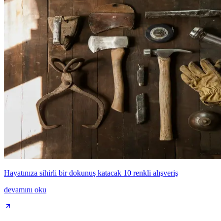
Hayatınıza sihirli bir dokunuş katacak 10 renkli alışveriş
devamını oku