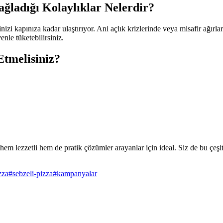
ğladığı Kolaylıklar Nelerdir?
izi kapınıza kadar ulaştırıyor. Ani açlık krizlerinde veya misafir ağırl
nle tüketebilirsiniz.
tmelisiniz?
lezzetli hem de pratik çözümler arayanlar için ideal. Siz de bu çeşitle
zza
#
sebzeli-pizza
#
kampanyalar