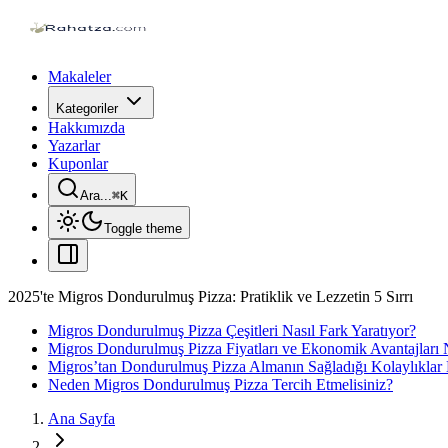
Makaleler
Kategoriler
Hakkımızda
Yazarlar
Kuponlar
Ara...
⌘
K
Toggle theme
2025'te Migros Dondurulmuş Pizza: Pratiklik ve Lezzetin 5 Sırrı
Migros Dondurulmuş Pizza Çeşitleri Nasıl Fark Yaratıyor?
Migros Dondurulmuş Pizza Fiyatları ve Ekonomik Avantajları 
Migros’tan Dondurulmuş Pizza Almanın Sağladığı Kolaylıklar 
Neden Migros Dondurulmuş Pizza Tercih Etmelisiniz?
Ana Sayfa