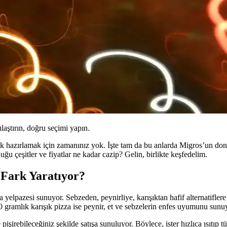
ılaştırın, doğru seçimi yapın.
 hazırlamak için zamanınız yok. İşte tam da bu anlarda Migros’un dond
u çeşitler ve fiyatlar ne kadar cazip? Gelin, birlikte keşfedelim.
 Fark Yaratıyor?
 yelpazesi sunuyor. Sebzeden, peynirliye, karışıktan hafif alternatifle
30 gramlık karışık pizza ise peynir, et ve sebzelerin enfes uyumunu sunuy
pişirebileceğiniz şekilde satışa sunuluyor. Böylece, ister hızlıca ısıtıp 