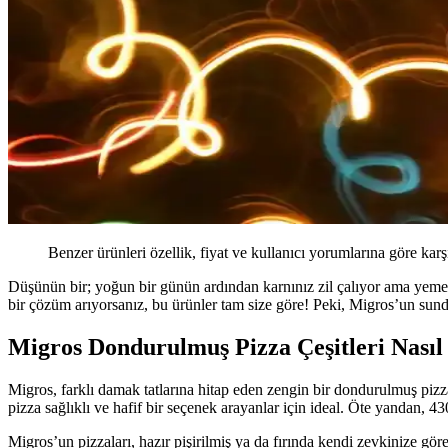
Benzer ürünleri özellik, fiyat ve kullanıcı yorumlarına göre karş
Düşünün bir; yoğun bir günün ardından karnınız zil çalıyor ama yemek
bir çözüm arıyorsanız, bu ürünler tam size göre! Peki, Migros’un sunduğ
Migros Dondurulmuş Pizza Çeşitleri Nasıl
Migros, farklı damak tatlarına hitap eden zengin bir dondurulmuş pizza
pizza sağlıklı ve hafif bir seçenek arayanlar için ideal. Öte yandan, 4
Migros’un pizzaları, hazır pişirilmiş ya da fırında kendi zevkinize göre 