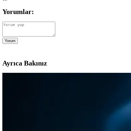
Yorumlar:
Yorum
Ayrıca Bakınız
2025'te Migros Dondurulmuş Pizza ile Hızlı ve Sağlıklı
Migros dondurulmuş pizzalarının çeşitleri, pişirme teknikleri ve sağ
2025'te Migros'ta Pizza Keyfi: Uygun Fiyat ve Lezzeti
Migros pizzalarının fiyatları, çeşitleri ve pişirme ipuçlarıyla tanışın
2025'te Migros Dondurulmuş Pizza: Pratiklik ve Lezze