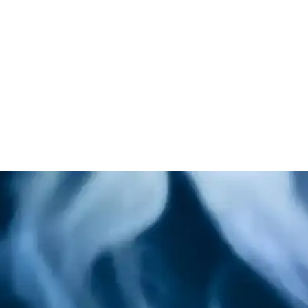
 Lezzetin 5 Sırrı
lık önerileri burada. Hemen keşfedin! synopsis":"Migros'un dondurulmu
n Sırları
. Hemen en yakın Migros'tan favorinizi seçin! İnceleyin!
tin 5 Sırrı