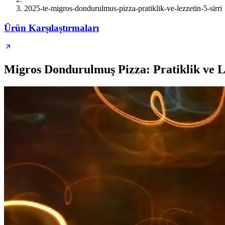
2025-te-migros-dondurulmus-pizza-pratiklik-ve-lezzetin-5-sirri
Ürün Karşılaştırmaları
Migros Dondurulmuş Pizza: Pratiklik ve L