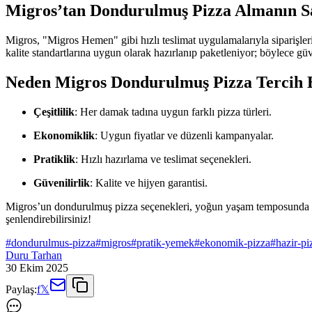
Migros’tan Dondurulmuş Pizza Almanın Sa
Migros, "Migros Hemen" gibi hızlı teslimat uygulamalarıyla siparişlerin
kalite standartlarına uygun olarak hazırlanıp paketleniyor; böylece güve
Neden Migros Dondurulmuş Pizza Tercih E
Çeşitlilik
: Her damak tadına uygun farklı pizza türleri.
Ekonomiklik
: Uygun fiyatlar ve düzenli kampanyalar.
Pratiklik
: Hızlı hazırlama ve teslimat seçenekleri.
Güvenilirlik
: Kalite ve hijyen garantisi.
Migros’un dondurulmuş pizza seçenekleri, yoğun yaşam temposunda hem 
şenlendirebilirsiniz!
#
dondurulmus-pizza
#
migros
#
pratik-yemek
#
ekonomik-pizza
#
hazir-pi
Duru Tarhan
30 Ekim 2025
Paylaş:
f
𝕏