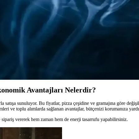
 ve Güvenilir Pizza Seçenekleri
 şekilde pizza yapmanızı sağlar. Pratik tarifler ve kaliteli ürünlerle sofr
şveriş Rehberi
 için ideal. Farklı lezzetler, kalite ve alışveriş ipuçlarıyla pratik pizz
u Hakkında Bilgi
 bilgiler, pişirme önerileri ve müşteri değerlendirmeleri ile ekonomik ve 
konomik Avantajları Nelerdir?
la satışa sunuluyor. Bu fiyatlar, pizza çeşidine ve gramajına göre değiş
imleri ve toplu alımlarda sağlanan avantajlar, bütçenizi korumanıza yard
sipariş vererek hem zaman hem de enerji tasarrufu yapabilirsiniz.