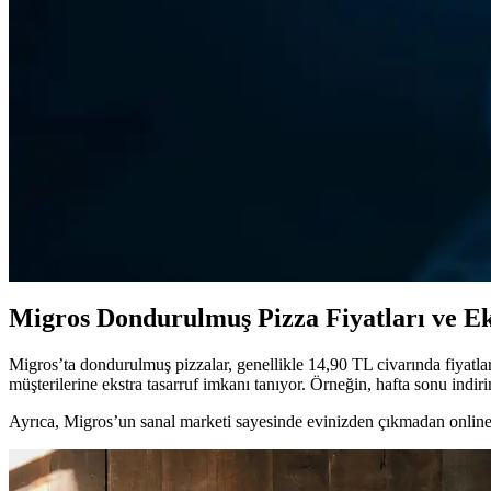
Migros Pizzası: Evde Kolayca Yapabileceğiniz Lezzetli
Migros, çeşitli pizza ürünleri ve malzemeleriyle evde kolayca ve sağlıklı
Süpermarketlerde Satılan Paket Pizza Çeşitleri ve Alı
Süpermarketlerde bulunan paket pizza çeşitleri, hızlı ve ekonomik tüketim
Migros'ta Pizza Fiyatları ve Çeşitleri Güncel Durum
Migros'ta Pizza Mi-Go ürünlerinin fiyatları ve çeşitleri hakkında güncel
Migros Dondurulmuş Pizza Fiyatları ve E
Migros’ta dondurulmuş pizzalar, genellikle 14,90 TL civarında fiyatlar
müşterilerine ekstra tasarruf imkanı tanıyor. Örneğin, hafta sonu indir
Ayrıca, Migros’un sanal marketi sayesinde evinizden çıkmadan online 