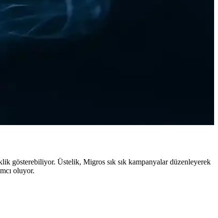
alarınıza lezzet katın.
a alışkanlığı hakkında detaylar.
pratik pizza alternatifleri.
iklik gösterebiliyor. Üstelik, Migros sık sık kampanyalar düzenleyerek
ımcı oluyor.