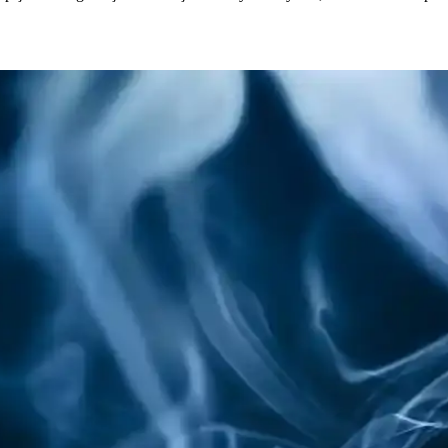
 Lezzetin 5 Sırrı
lık önerileri burada. Hemen keşfedin! synopsis":"Migros'un dondurulmu
n Sırları
. Hemen en yakın Migros'tan favorinizi seçin! İnceleyin!
tin 5 Sırrı
rruf edin. Çeşitleri inceleyin, hemen sipariş verin! İnceleyin.
ır Pizza Seçenekleri
n yaşam tarzına uygun ekonomik bir hazır yemektir. Kaliteli malzemeler ve
ında Detaylı Bilgi
alar sunuyor. Kolay pişirme ve kampanyalarla ekonomik ve pratik yemek