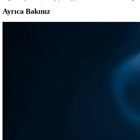
Ayrıca Bakınız
2025'te Migros Dondurulmuş Pizza ile Hızlı ve Sağlıklı
Migros dondurulmuş pizzalarının çeşitleri, pişirme teknikleri ve sağ
2025'te Migros'ta Pizza Keyfi: Uygun Fiyat ve Lezzeti
Migros pizzalarının fiyatları, çeşitleri ve pişirme ipuçlarıyla tanışın
2025'te Migros Dondurulmuş Pizza: Pratiklik ve Lezze
Migros’un 2025 dondurulmuş pizzalarıyla zamandan ve bütçenizden tasa
Marketlerde Satılan Pek Pizza: Pratik ve Lezzetli Haz
Marketlerde satılan pek pizza, pratikliği ve çeşitli lezzetleriyle yoğu
Migros Dondurulmuş Pizza Çeşitleri ve Fiyatları Hakk
Migros, farklı damak zevklerine uygun uygun fiyatlı dondurulmuş pizz