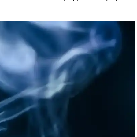
ş pizza seçenekleri, yoğun temp
 kolay pişirme seçenekleriyle tercih edilir.
 alternatifleri sağlıyor.