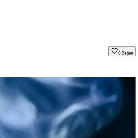
0
Beğen
ş pizza seçenekleri, yoğun temp