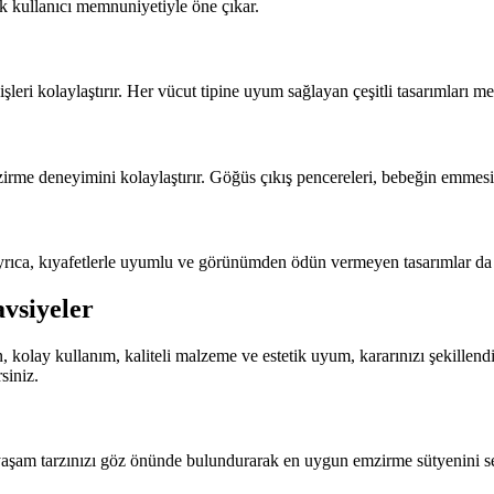
k kullanıcı memnuniyetiyle öne çıkar.
şleri kolaylaştırır. Her vücut tipine uyum sağlayan çeşitli tasarımları me
e deneyimini kolaylaştırır. Göğüs çıkış pencereleri, bebeğin emmesini 
. Ayrıca, kıyafetlerle uyumlu ve görünümden ödün vermeyen tasarımlar d
vsiyeler
, kolay kullanım, kaliteli malzeme ve estetik uyum, kararınızı şekillen
siniz.
e yaşam tarzınızı göz önünde bulundurarak en uygun emzirme sütyenini s