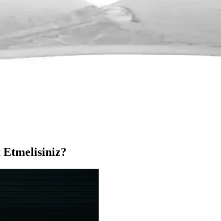
ru ile annelerin bebeklerini rahatça emzirmesini sağlar, güvenli ve do
rımıyla Günlük Kullanım İçin Idealdir
ek konfor sağlayan özellikleriyle annelerin ihtiyaçlarına uygun, günlük
 Kullanım ile Anne Konforunu Artırır
nır özellikleri ve çeşitli beden seçenekleriyle annelerin günlük yaşamın
n Konfor ve Güvenlik Sunar
lzemeleri ve güvenli özellikleriyle annelerin ihtiyaçlarına cevap verir
 Etmelisiniz?