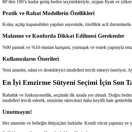
80’den 100’e kadar geniş beden seçenekleriyle, uygun fiyatı ve yükse
Pratik ve Rahat Modellerin Özellikleri
Kolay açılıp kapanabilen yapıları sayesinde, özellikle acil durumlarda i
Malzeme ve Konforda Dikkat Edilmesi Gerekenler
%90 pamuk ve %10 elastan karışımı, yumuşak ve esnek yapısıyla emzirm
Kullanıcıların Önerileri
Yeni anneler, rahat ve destekleyici modelleri tercih etmeyi öneriyor
En İyi Emzirme Sütyeni Seçimi İçin Son Ta
Rahatlık ve fonksiyonellik, seçimde ilk sırada yer almalı. Doğru beden
modelleri tercih ederek, emzirme sürecinizi daha keyifli hale getirebilir
Unutmayın!
Her annenin ve bebeğin ihtiyaçları farklıdır. Kendi vücut yapınızı v