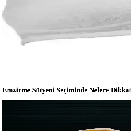
Sema Baby'nin siyah kruvaze emzirme sütyeni, kolay kullanımı ve konfo
Moonlight 10877 Emzirme Sütyeni: Rahat ve Şık Tasa
Moonlight 10877 emzirme sütyeni, kolay kullanım, şık tasarım ve yüks
Baby Jem Emzirme Sütyeni: Doğal Malzeme ve Pratik
Baby Jem emzirme sütyeni, %100 pamuklu doğal yapısı, pratik açılır kapa
Sema Baby Dantelli Emzirme Sütyeni Beyaz 85 Bede
Rahat ve şık tasarımıyla Sema Baby Dantelli Emzirme Sütyeni, doğal ma
Emzirme Sütyeni Seçiminde Nelere Dikkat