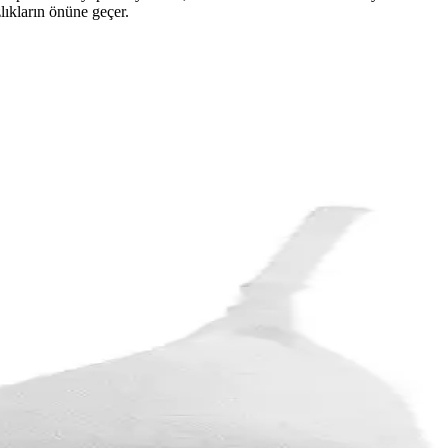
zlıkların önüne geçer.
nlük ve gece kullanımı için ideal bir tercih.
.