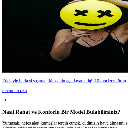
Etkisiyle herkesi şaşırtan, kimsenin açıklayamadığı 10 mucizevi ürün
devamını oku
Nasıl Rahat ve Konforlu Bir Model Bulabilirsiniz?
Yumuşak, nefes alan kumaşlar tercih etmek, cildinizin hava almasını sağ