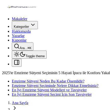
Makaleler
Kategoriler
Hakkımızda
Yazarlar
Kuponlar
Ara...
⌘
K
Toggle theme
2025'te Emzirme Sütyeni Seçiminin 5 Hayati İpucu ile Konforu Yaka
Emzirme Sütyeni Neden Bu Kadar Önemlidir?
Emzirme Sütyeni Seçiminde Nelere Dikkat Etmelisiniz?
En İyi Emzirme Sütyeni Modelleri ve Tavsiyeler
En İyi Emzirme Sütyeni Seçimi İçin Son Tavsiyeler
Ana Sayfa