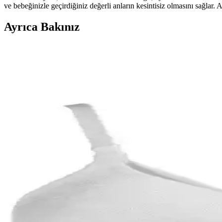
ve bebeğinizle geçirdiğiniz değerli anların kesintisiz olmasını sağlar.
Ayrıca Bakınız
2025'te Emzirme Sütyeni Seçiminin 5 Hayati İpucu i
2025'in en iyi emzirme sütyeni seçim rehberiyle konfor ve pratikliğ
En İyi Emzirme Sütyeni Seçimi: Konfor ve Şıklık İçi
En iyi emzirme sütyenleri, konfor, destek ve estetiği bir arada sunar.
Kom Mamma Pamuklu Emzirme Sütyen: Rahat ve Estet
Yüksek pamuk oranı ve doğal malzemeleriyle öne çıkan Kom Mamma Pam
Baby Jem Siyah Emzirme Sütyeni: Rahat ve Fonksiyo
Baby Jem emzirme sütyeni, yüksek kaliteli pamuk ve esnek yapısıyla rah
Sema Baby Kruvaze Emzirme Sütyeni Siyah 80 Bede