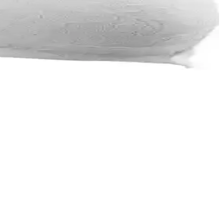
ğal malzemelerden üretilmiştir.
 ve seyahatlerde tercih edilen pratik bir emzirme çözümüdür.
ı kolaylaştırır, rahatlık sağlar.
.