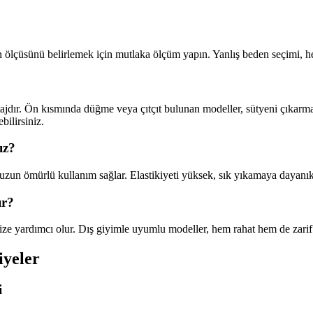
lçüsünü belirlemek için mutlaka ölçüm yapın. Yanlış beden seçimi, hem 
jdır. Ön kısmında düğme veya çıtçıt bulunan modeller, sütyeni çıkarmad
bilirsiniz.
ız?
un ömürlü kullanım sağlar. Elastikiyeti yüksek, sık yıkamaya dayanıklı
ır?
enize yardımcı olur. Dış giyimle uyumlu modeller, hem rahat hem de zari
iyeler
i