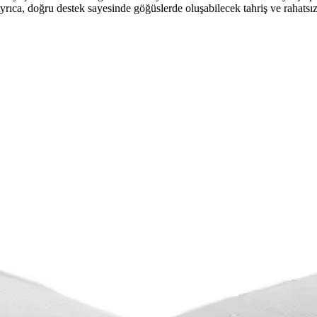
 Ayrıca, doğru destek sayesinde göğüslerde oluşabilecek tahriş ve rahatsı
le Konforu Yakalayın
i keşfedin. En uygun modeli hemen inceleyin!
n Rehber
 Doğru seçimle hem sizin hem de bebeğinizin sağlığını koruyabilirsiniz.
ik Tasarımıyla Annelerin Tercihi
uklu Emzirme Sütyen, pratik kullanım ve şık tasarımıyla annelerin gü
nel Anneler İçin Tasarlandı
atlık ve fonksiyonellik sağlar, kolay kullanımıyla annelerin tercihidir
n Rahat ve Güvenli Kullanım