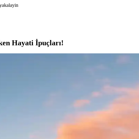
yakalayin
en Hayati İpuçları!