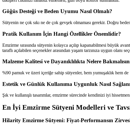
dikişleri cildinizi rahatsız etmemeli; gün boyu konfor sunmalıdır.
Göğüs Desteği ve Beden Uyumu Nasıl Olmalı?
Sütyenin ne çok sıkı ne de çok gevşek olmaması gerekir. Doğru beden ö
Pratik Kullanım İçin Hangi Özellikler Önemlidir?
Emzirme sırasında sütyenin kolayca açılıp kapanabilmesi büyük avanta
taraflı açılabilen seçenekler arasından yaşam tarzınıza uygun olanı seçe
Malzeme Kalitesi ve Dayanıklılıkta Nelere Bakmalısın
%90 pamuk ve üzeri içeriğe sahip sütyenler, hem yumuşaklık hem de uz
Estetik ve Günlük Kullanıma Uygunluk Nasıl Sağlan
Şık ve kullanışlı tasarımlar, emzirme sürecinde kendinizi iyi hissetm
En İyi Emzirme Sütyeni Modelleri ve Tavs
Hilarity Emzirme Sütyeni: Fiyat-Performansın Zirves