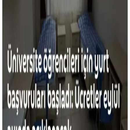
Alışkanlıkları Bırakmanın Ekonomik ve Çevresel
Faydaları Üzerine Bir İnceleme
Gereksiz alışkanlıkların bırakılması, ekonomik tasarruf ve çevresel
faydalar sağlar. Kumaş yumuşatıcıdan hazır kahveye, ikinci el
alışverişten evde yemek yapmaya kadar birçok örnekle bilinçli
tüketim mümkün.
Yapışmaz Tava Kullanımı: Sağlık, Güvenlik ve
Çevresel Etkilerin Detaylı İncelemesi
Yapışmaz tavalar doğru kullanıldığında güvenlidir ancak kaplama
zarar görürse sağlık riski oluşur. Üretim sürecindeki kimyasallar
çevreye zarar verir. Alternatif malzemeler daha dayanıklı ve çevreci
seçenekler sunar.
Yemek Pişirme Tükenmişliği ve Basit, Dengeli
Akşam Yemekleri İçin Pratik Öneriler
Yemek pişirme tükenmişliği, tekrar eden menüler ve yorgunlukla
ortaya çıkar. Dengeli beslenme, pratik tarifler ve iyi planlama ile
yemek hazırlama süreci kolaylaşır ve çeşitlenir.