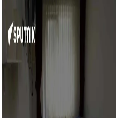
Alışverişinde Beslenme Kalitesini Artırma
Yöntemleri
Ebeveynlerin alışveriş ve yemek hazırladığı evde sağlıklı beslenme,
iletişim, sorumluluk alma ve küçük değişikliklerle mümkün hale
gelir. Yemek yapmayı öğrenmek ve porsiyon kontrolü önemlidir.
Etlerde Kötü Kokuların Nedenleri ve Çözüm Yolları
Üzerine Detaylı İnceleme
Etlerde ortaya çıkan kötü kokular, hem etin kalitesi hem de kişisel
koku alma duyusundaki değişikliklerden kaynaklanabilir. Yazıda bu
kokuların nedenleri ve çözüm yolları detaylandırılmaktadır.
Az Kullanılan Tahıllar: Farro, Arpa, Teff,
Karabuğday ve Milletin Besin Değerleri ve
Kullanımı
Farro, arpa, teff, karabuğday ve millet gibi az kullanılan tahıllar,
farklı tatları ve yüksek besin değerleriyle mutfaklarda çeşitlilik sunar.
Pişirme ve depolama önerileriyle sağlıklı beslenmeye katkı sağlarlar.
Alışkanlıkları Bırakmanın Ekonomik ve Çevresel