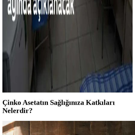
Salatalık Sevmek İçin Yöntemler ve Alternatif
Sebzeler Üzerine Kapsamlı İnceleme
Salatalığın tadını sevmeyenler için kabuk ve tohum çıkarma,
tatlandırıcılar ve farklı hazırlama yöntemleri gibi seçenekler
sunuluyor. Ayrıca, benzer özellikte alternatif sebzelerle sağlıklı
beslenme öneriliyor.
Üniversite Öğrencileri İçin Ekonomik ve Sağlıklı
Beslenme Rehberi: Pratik Yemek Önerileri
Üniversite öğrencileri için uygun fiyatlı malzemeler ve temel mutfak
araçlarıyla sağlıklı ve ekonomik yemekler hazırlama yöntemleri.
Tasarruf ve pratik pişirme önerileriyle besleyici öğünler sunuluyor.
Çinko Asetatın Sağlığınıza Katkıları
Nelerdir?