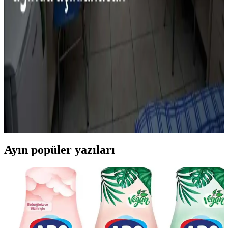
Sebzeler Üzerine Kapsamlı İnceleme
Salatalığın tadını sevmeyenler için kabuk ve tohum çıkarma,
tatlandırıcılar ve farklı hazırlama yöntemleri gibi seçenekler
sunuluyor. Ayrıca, benzer özellikte alternatif sebzelerle sağlıklı
beslenme öneriliyor.
Üniversite Öğrencileri İçin Ekonomik ve Sağlıklı
Beslenme Rehberi: Pratik Yemek Önerileri
Üniversite öğrencileri için uygun fiyatlı malzemeler ve temel mutfak
araçlarıyla sağlıklı ve ekonomik yemekler hazırlama yöntemleri.
Tasarruf ve pratik pişirme önerileriyle besleyici öğünler sunuluyor.
Ayın popüler yazıları