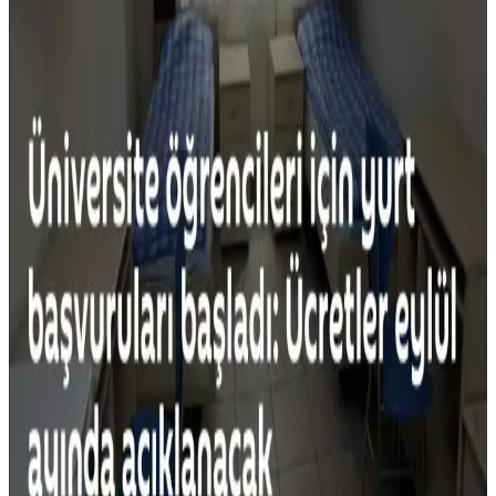
Faydaları Üzerine Bir İnceleme
Gereksiz alışkanlıkların bırakılması, ekonomik tasarruf ve çevresel
faydalar sağlar. Kumaş yumuşatıcıdan hazır kahveye, ikinci el
alışverişten evde yemek yapmaya kadar birçok örnekle bilinçli
tüketim mümkün.
Yapışmaz Tava Kullanımı: Sağlık, Güvenlik ve
Çevresel Etkilerin Detaylı İncelemesi
Yapışmaz tavalar doğru kullanıldığında güvenlidir ancak kaplama
zarar görürse sağlık riski oluşur. Üretim sürecindeki kimyasallar
çevreye zarar verir. Alternatif malzemeler daha dayanıklı ve çevreci
seçenekler sunar.
Yemek Pişirme Tükenmişliği ve Basit, Dengeli
Akşam Yemekleri İçin Pratik Öneriler
Yemek pişirme tükenmişliği, tekrar eden menüler ve yorgunlukla
ortaya çıkar. Dengeli beslenme, pratik tarifler ve iyi planlama ile
yemek hazırlama süreci kolaylaşır ve çeşitlenir.
Salatalık Sevmek İçin Yöntemler ve Alternatif