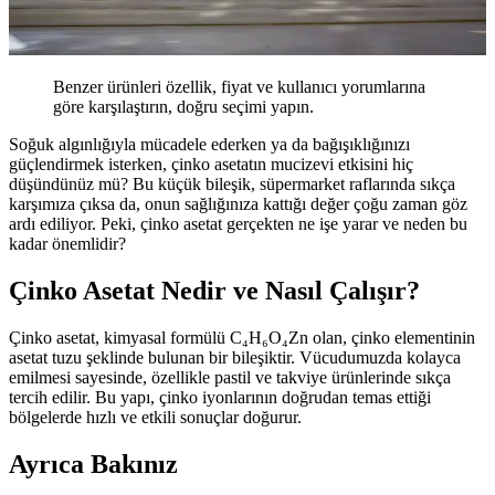
Benzer ürünleri özellik, fiyat ve kullanıcı yorumlarına
göre karşılaştırın, doğru seçimi yapın.
Soğuk algınlığıyla mücadele ederken ya da bağışıklığınızı
güçlendirmek isterken, çinko asetatın mucizevi etkisini hiç
düşündünüz mü? Bu küçük bileşik, süpermarket raflarında sıkça
karşımıza çıksa da, onun sağlığınıza kattığı değer çoğu zaman göz
ardı ediliyor. Peki, çinko asetat gerçekten ne işe yarar ve neden bu
kadar önemlidir?
Çinko Asetat Nedir ve Nasıl Çalışır?
Çinko asetat, kimyasal formülü C₄H₆O₄Zn olan, çinko elementinin
asetat tuzu şeklinde bulunan bir bileşiktir. Vücudumuzda kolayca
emilmesi sayesinde, özellikle pastil ve takviye ürünlerinde sıkça
tercih edilir. Bu yapı, çinko iyonlarının doğrudan temas ettiği
bölgelerde hızlı ve etkili sonuçlar doğurur.
Ayrıca Bakınız