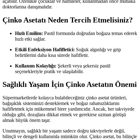
açabilir. Özellikle çocuklar ve hamileler, kullanmadan önce mutlaka
doktorlarına danışmalıdır.
Çinko Asetatı Neden Tercih Etmelisiniz?
Hızlı Emilim:
Pastil formunda doğrudan boğaza temas ederek
hızlı etki sağlar.
Etkili Enfeksiyon Hafifletici:
Soğuk algınlığı ve grip
belirtilerini daha kısa sürede hafifletir.
Kullanım Kolaylığı:
Şekerli veya şekersiz pastil
seçenekleriyle pratik ve ulaşılabilir.
Sağlıklı Yaşam İçin Çinko Asetatın Önemi
Süpermarketlerde kolayca bulabileceğiniz çinko asetat ürünleri,
bağışıklık sisteminizi desteklemek ve boğaz rahatsızlıklarını
hafifletmek için mükemmel birer yardımcıdır. Ancak, her takviyede
olduğu gibi, dozajlara dikkat etmek ve gerekirse uzman görüşü
almak büyük önem taşır.
Unutmayın, sağlıklı bir yaşam sadece doğru takviyelerle değil,
bilinçli ve dengeli kullanımla mümkün olur. Çinko asetat, bu bilinçle