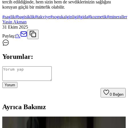
tercih edildiğinde, hem sizin hem de sevdiklerinizin sağlığını
koruyan güçlü bir müttefik olabilir.
#
saglik
#
bagisiklik
#
takviye
#
sogukalginligi
#
gida
#
kozmetik
#
mineraller
Yasin Akman
31 Ekim 2025
Paylaş:
f
𝕏
Yorumlar:
Yorum
0
Beğen
Ayrıca Bakınız
Aile Ortamında Sağlıklı Beslenme: Ebeveynlerin