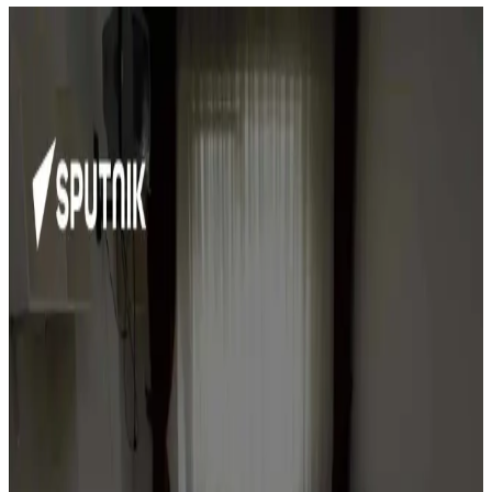
Aile Ortamında Sağlıklı Beslenme: Ebeveynlerin
Alışverişinde Beslenme Kalitesini Artırma
Yöntemleri
Ebeveynlerin alışveriş ve yemek hazırladığı evde sağlıklı beslenme,
iletişim, sorumluluk alma ve küçük değişikliklerle mümkün hale
gelir. Yemek yapmayı öğrenmek ve porsiyon kontrolü önemlidir.
Etlerde Kötü Kokuların Nedenleri ve Çözüm Yolları
Üzerine Detaylı İnceleme
Etlerde ortaya çıkan kötü kokular, hem etin kalitesi hem de kişisel
koku alma duyusundaki değişikliklerden kaynaklanabilir. Yazıda bu
kokuların nedenleri ve çözüm yolları detaylandırılmaktadır.
Az Kullanılan Tahıllar: Farro, Arpa, Teff,
Karabuğday ve Milletin Besin Değerleri ve
Kullanımı
Farro, arpa, teff, karabuğday ve millet gibi az kullanılan tahıllar,
farklı tatları ve yüksek besin değerleriyle mutfaklarda çeşitlilik sunar.
Pişirme ve depolama önerileriyle sağlıklı beslenmeye katkı sağlarlar.