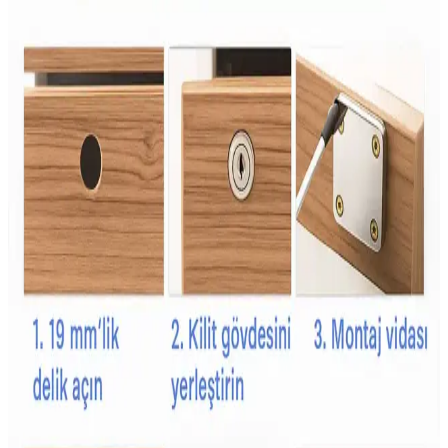
Aile Bütçesine Uygun Sağlıklı Beslenme Yöntemleri
ve Ekonomik Gıda Seçenekleri
Artan gıda fiyatları ailelerin beslenme düzenini zorlaştırıyor.
Donmuş sebzeler, kuru baklagiller ve planlı alışverişle sağlıklı,
ekonomik beslenme mümkün hale geliyor. Bu yöntemler gıda
israfını azaltır ve besin çeşitliliğini destekler.
İkea Aktivite Önlüğü: Çocuklar İçin Güvenli ve
Konforlu Kullanım Seçenekleri
İkea'nın aktivite önlükleri, su geçirmez, kolay temizlenebilir ve
hareket özgürlüğü sağlayan tasarımlarıyla çocukların aktivitelerini
güvenli ve konforlu hale getirir.
Babyjem Çocuk Yağmurlukları: Güvenli, Konforlu
ve Dayanıklı Yağmurluk Seçenekleri
Babyjem yağmurlukları, su ve rüzgar geçirmez özellikleriyle
çocukların hareket özgürlüğünü kısıtlamadan olumsuz hava
koşullarında korur, dayanıklı ve kullanışlı tasarımıyla ebeveynlerin
tercihidir.