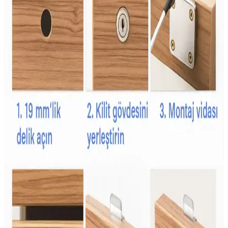
ekonomik beslenme mümkün hale geliyor. Bu yöntemler gıda
israfını azaltır ve besin çeşitliliğini destekler.
İkea Aktivite Önlüğü: Çocuklar İçin Güvenli ve
Konforlu Kullanım Seçenekleri
İkea'nın aktivite önlükleri, su geçirmez, kolay temizlenebilir ve
hareket özgürlüğü sağlayan tasarımlarıyla çocukların aktivitelerini
güvenli ve konforlu hale getirir.
Babyjem Çocuk Yağmurlukları: Güvenli, Konforlu
ve Dayanıklı Yağmurluk Seçenekleri
Babyjem yağmurlukları, su ve rüzgar geçirmez özellikleriyle
çocukların hareket özgürlüğünü kısıtlamadan olumsuz hava
koşullarında korur, dayanıklı ve kullanışlı tasarımıyla ebeveynlerin
tercihidir.
Şans Şekeri Nedir ve Kutlamalarda Renkli ve Tatlı
Bir Gelenek Olarak Önemi
Şans şekeri, renkli ve aromatik yapısıyla kutlamalarda popüler olan
geleneksel bir tatlıdır. Çocuklar ve gençler arasında sevilen bu şeker,