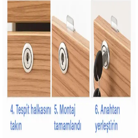
Şans Şekeri Nedir ve Kutlamalarda Renkli ve Tatlı
Bir Gelenek Olarak Önemi
Şans şekeri, renkli ve aromatik yapısıyla kutlamalarda popüler olan
geleneksel bir tatlıdır. Çocuklar ve gençler arasında sevilen bu şeker,
kültürel semboller ve eğlence unsuru olarak öne çıkar.
Çişe Alıştırma Külodu: Çocuklar İçin Güvenli ve
Konforlu Tuvalet Eğitimi Aracı
Çişe alıştırma külodu, çocukların bağımsızlık ve hijyen kazanmasına
yardımcı olan su geçirmez ve emici özellikleriyle tuvalet eğitiminde
önemli bir araçtır.
Bebekler İçin Güvenli ve Kullanışlı Emzik Zinciri
Seçim Rehberi
Bebeklerin hijyen ve güvenliği için uygun emzik zinciri seçimi
önemlidir. Güvenlik, malzeme kalitesi ve kullanım kolaylığı gibi
faktörler dikkate alınmalı, bebeğin yaşam kalitesini artıracak ürünler
tercih edilmelidir.