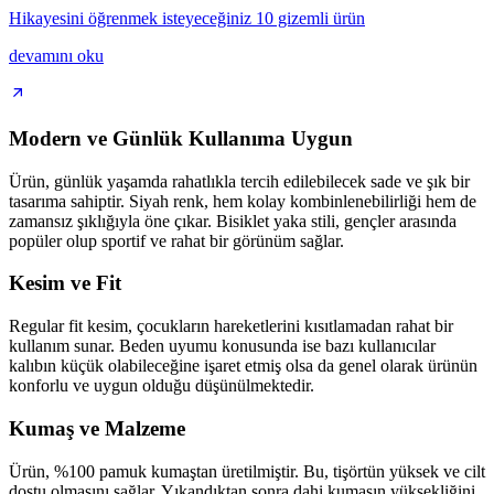
Hikayesini öğrenmek isteyeceğiniz 10 gizemli ürün
devamını oku
Modern ve Günlük Kullanıma Uygun
Ürün, günlük yaşamda rahatlıkla tercih edilebilecek sade ve şık bir
tasarıma sahiptir. Siyah renk, hem kolay kombinlenebilirliği hem de
zamansız şıklığıyla öne çıkar. Bisiklet yaka stili, gençler arasında
popüler olup sportif ve rahat bir görünüm sağlar.
Kesim ve Fit
Regular fit kesim, çocukların hareketlerini kısıtlamadan rahat bir
kullanım sunar. Beden uyumu konusunda ise bazı kullanıcılar
kalıbın küçük olabileceğine işaret etmiş olsa da genel olarak ürünün
konforlu ve uygun olduğu düşünülmektedir.
Kumaş ve Malzeme
Ürün, %100 pamuk kumaştan üretilmiştir. Bu, tişörtün yüksek ve cilt
dostu olmasını sağlar. Yıkandıktan sonra dahi kumaşın yüksekliğini