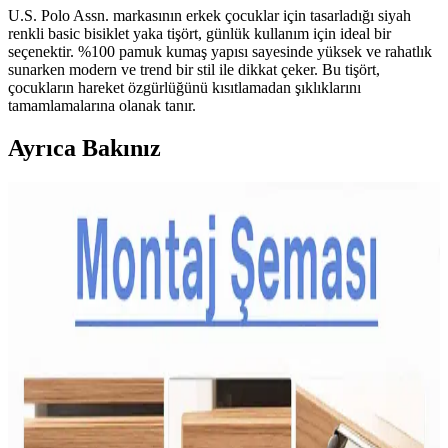
U.S. Polo Assn. markasının erkek çocuklar için tasarladığı siyah
renkli basic bisiklet yaka tişört, günlük kullanım için ideal bir
seçenektir. %100 pamuk kumaş yapısı sayesinde yüksek ve rahatlık
sunarken modern ve trend bir stil ile dikkat çeker. Bu tişört,
çocukların hareket özgürlüğünü kısıtlamadan şıklıklarını
tamamlamalarına olanak tanır.
Ayrıca Bakınız
Çocuklar İçin Dengeli ve Çeşitli Atıştırmalık Tepsileri
Hazırlama Rehberi
Çocukların spor aktivitelerinde enerji ihtiyacını karşılayan dengeli
atıştırmalık tepsileri; meyve, sebze, protein ve çeşitli lezzetlerle
sağlıklı beslenmeyi destekler. Yaşa göre özelleştirilen seçenekler
sunar.
Aile Bütçesine Uygun Sağlıklı Beslenme Yöntemleri
ve Ekonomik Gıda Seçenekleri
Artan gıda fiyatları ailelerin beslenme düzenini zorlaştırıyor.
Donmuş sebzeler, kuru baklagiller ve planlı alışverişle sağlıklı,