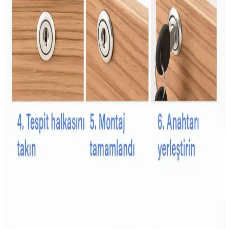
kültürel semboller ve eğlence unsuru olarak öne çıkar.
Çişe Alıştırma Külodu: Çocuklar İçin Güvenli ve
Konforlu Tuvalet Eğitimi Aracı
Çişe alıştırma külodu, çocukların bağımsızlık ve hijyen kazanmasına
yardımcı olan su geçirmez ve emici özellikleriyle tuvalet eğitiminde
önemli bir araçtır.
Bebekler İçin Güvenli ve Kullanışlı Emzik Zinciri
Seçim Rehberi
Bebeklerin hijyen ve güvenliği için uygun emzik zinciri seçimi
önemlidir. Güvenlik, malzeme kalitesi ve kullanım kolaylığı gibi
faktörler dikkate alınmalı, bebeğin yaşam kalitesini artıracak ürünler
tercih edilmelidir.
Çocuk Güvenlik Kilitleri İçin Dayanıklı Malzeme
Seçenekleri ve Özellikleri
Çocuk güvenlik kilitleri, dayanıklı plastik ve metal malzemelerden
üretilir, uzun ömür ve güvenlik sağlar. Kullanım alanına göre tasarım
ve malzeme seçimi önemlidir.