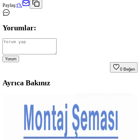
Paylaş:
f
𝕏
Yorumlar:
Yorum
0
Beğen
Ayrıca Bakınız
Çocuklar İçin Dengeli ve Çeşitli Atıştırmalık Tepsileri
Hazırlama Rehberi
Çocukların spor aktivitelerinde enerji ihtiyacını karşılayan dengeli
atıştırmalık tepsileri; meyve, sebze, protein ve çeşitli lezzetlerle
sağlıklı beslenmeyi destekler. Yaşa göre özelleştirilen seçenekler
sunar.