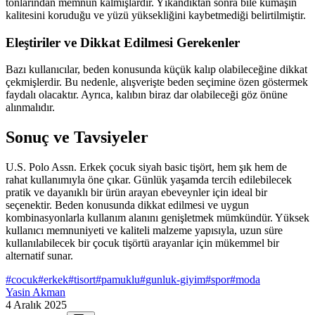
tonlarından memnun kalmışlardır. Yıkandıktan sonra bile kumaşın
kalitesini koruduğu ve yüzü yüksekliğini kaybetmediği belirtilmiştir.
Eleştiriler ve Dikkat Edilmesi Gerekenler
Bazı kullanıcılar, beden konusunda küçük kalıp olabileceğine dikkat
çekmişlerdir. Bu nedenle, alışverişte beden seçimine özen göstermek
faydalı olacaktır. Ayrıca, kalıbın biraz dar olabileceği göz önüne
alınmalıdır.
Sonuç ve Tavsiyeler
U.S. Polo Assn. Erkek çocuk siyah basic tişört, hem şık hem de
rahat kullanımıyla öne çıkar. Günlük yaşamda tercih edilebilecek
pratik ve dayanıklı bir ürün arayan ebeveynler için ideal bir
seçenektir. Beden konusunda dikkat edilmesi ve uygun
kombinasyonlarla kullanım alanını genişletmek mümkündür. Yüksek
kullanıcı memnuniyeti ve kaliteli malzeme yapısıyla, uzun süre
kullanılabilecek bir çocuk tişörtü arayanlar için mükemmel bir
alternatif sunar.
#
cocuk
#
erkek
#
tisort
#
pamuklu
#
gunluk-giyim
#
spor
#
moda
Yasin Akman
4 Aralık 2025