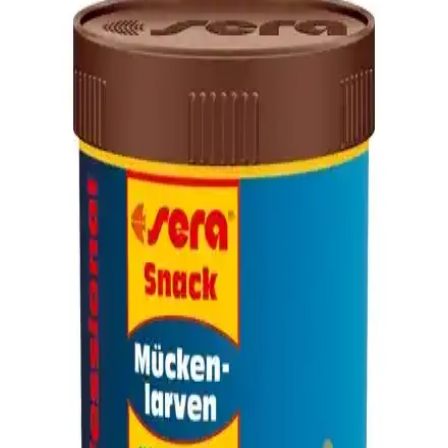
Renat Carp sazan hamuru, balık unu ve aromalar içeren, suya
dayanıklı ve kolay şekil alınabilen pratik bir sazan yemi olup, balık
tutmayı kolaylaştırır ve başarıyı artırır.
Somon Fiyatlarını Etkileyen Faktörler ve Güncel
Piyasa Durumu Analizi
Somon fiyatları, balıkçılık, iklim ve ekonomik faktörler nedeniyle
değişkenlik gösterir. Güncel piyasa eğilimleri ve fiyat belirleyici
unsurlar detaylı şekilde incelenmiştir.
Somon Fiyatları ve Piyasa Koşulları Hakkında
Güncel Bilgiler ve Analizler
Somonun güncel fiyat durumu ve fiyatları etkileyen faktörler
hakkında detaylı bilgi. Piyasa koşulları ve sezonluk değişiklikler
fiyatları nasıl etkiliyor, öğrenin.
Hamsi Balığının Güncel Fiyatları ve Piyasa Durumu
Analizi
Hamsi, Karadeniz'in önemli balığıdır. Güncel fiyatlar ve piyasa