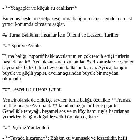
- **Yengeçler ve küçük su canlıları**
Bu geniş beslenme yelpazesi, turna balığının ekosistemdeki en üst
yırtıcı konumda olmasını sağlar.
## Turna Balığının İnsanlar İçin Önemi ve Lezzetli Tarifler
### Spor ve Avcılık
Turna balığı, *sportif balık avcılarının en çok tercih ettiği türlerin
başında gelir*. Avcılık sırasında kullanılan özel kamışlar ve yemler
sayesinde, balık tutma heyecanı katlanarak artar. Ayrıca, balığın
büyük ve güçlü yapısı, avcılar açısından büyük bir meydan
okumadır.
### Lezzetli Bir Deniz Ürünü
Yemek olarak da oldukça sevilen turna balığı, özellikle **Fransız
mutfağında ve Avrupa’da** kendine özgü tariflerle pişirilir.
Genellikle tereyağı, beşamel sos ve milföy hamuruyla hazırlanan
yemekler, balığın doğal lezzetini ön plana çıkarır.
### Pişirme Yöntemleri
- **Tavada kızartma**: Balığın eti yumuşak ve lezzetlidir, hafif