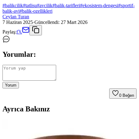
#
balikcilik
#
tatlisu
#
avcilik
#
balik-tarifleri
#
ekosistem-dengesi
#
sportif-
balik-avi
#
balik-ozellikleri
Ceylan Turan
7 Haziran 2025
·
Güncellendi:
27 Mart 2026
Paylaş:
f
𝕏
Yorumlar:
Yorum
0
Beğen
Ayrıca Bakınız
Renat Carp Sazan Hamuru: Balıkçılıkta Etkili ve
Pratik Bir Sazan Yemi Çözümü