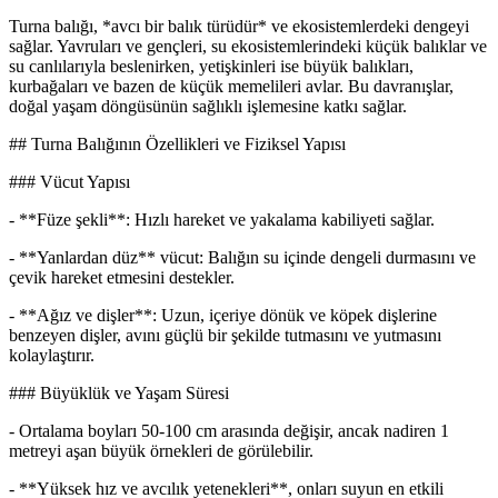
Turna balığı, *avcı bir balık türüdür* ve ekosistemlerdeki dengeyi
sağlar. Yavruları ve gençleri, su ekosistemlerindeki küçük balıklar ve
su canlılarıyla beslenirken, yetişkinleri ise büyük balıkları,
kurbağaları ve bazen de küçük memelileri avlar. Bu davranışlar,
doğal yaşam döngüsünün sağlıklı işlemesine katkı sağlar.
## Turna Balığının Özellikleri ve Fiziksel Yapısı
### Vücut Yapısı
- **Füze şekli**: Hızlı hareket ve yakalama kabiliyeti sağlar.
- **Yanlardan düz** vücut: Balığın su içinde dengeli durmasını ve
çevik hareket etmesini destekler.
- **Ağız ve dişler**: Uzun, içeriye dönük ve köpek dişlerine
benzeyen dişler, avını güçlü bir şekilde tutmasını ve yutmasını
kolaylaştırır.
### Büyüklük ve Yaşam Süresi
- Ortalama boyları 50-100 cm arasında değişir, ancak nadiren 1
metreyi aşan büyük örnekleri de görülebilir.
- **Yüksek hız ve avcılık yetenekleri**, onları suyun en etkili