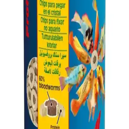
durumu mevsimsel değişiklikler ve talep üzerine etkiler gösterir.
Tüketiciler, fiyat dalgalanmalarını takip ederek uygun zamanlarda
alım yapabilir.
Berkley PowerBait ile Balıkçılıkta Başarıyı Artıran
Yenilikçi Yemler ve Kullanım İpuçları
Berkley PowerBait, doğal koku ve tat içeren yemleriyle balık
tutmayı kolaylaştırır, dayanıklılığı ve şekillendirilebilir yapısıyla av
başarısını artırır.
Asso Universal 1000 Metre Beyaz Monofilament
Misina Balıkçılık İçin Çok Yönlü Kullanım
Asso Universal 1000 metre beyaz monofilament misina, dayanıklı
ve çok amaçlı kullanımıyla balıkçılık tutkunlarının ve
profesyonellerin tercihidir. Uzunluğu ve kalitesiyle farklı ortamlar
için ideal.
AlbaStar White Craft 3236 ve BAUER Ares 3.90M
Olta Kaşıkları Karşılaştırması
AlbaStar White Craft 3236 ve BAUER Ares 3.90M olta kaşıklarının
malzeme, dayanıklılık ve kullanım alanları açısından detaylı