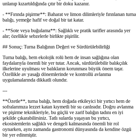
unlanıp kızartıldığında çıtır bir doku kazanır.
- **Fırında pişirme**: Baharat ve limon dilimleriyle fırınlanan turna
balığı, yemeğe hafif ve doğal bir tat katar.
- **Sote veya buğulama**: Sağlıklı ve pratik tarifler arasında yer
alır; özellikle sebzelerle birlikte pişirilir.
## Sonuç: Turna Balığının Değeri ve Sürdürülebilirliği
Turna balığı, hem ekolojik rolü hem de insan sağlığına olan
faydalarıyla önemli bir yer tutar. Ancak, sürdürülebilir balıkçılık
ilkelerine uyulması ve balıkların korunması büyük önem taşır.
Özellikle av yasağı dönemlerinde ve kontrollü avlanma
uygulamalarında dikkatli olundır.
---
**Özetle**, turna balığı, hem doğada etkileyici bir yırtıcı hem de
sofralarımıza lezzet katan kıymetli bir su canlısıdır. Doğru avlanma
ve pişirme teknikleriyle, bu güçlü ve zarif balığın tadını en iyi
şekilde çıkarabilirsiniz. Tatlı sularda yaşayan bu yırtıcı,
ekosistemlerin sağlıklı ve dengeli kalmasında önemli bir rol
oynarken, aynı zamanda gastronomi dünyasında da kendine özgü
bir yer edinmiştir.