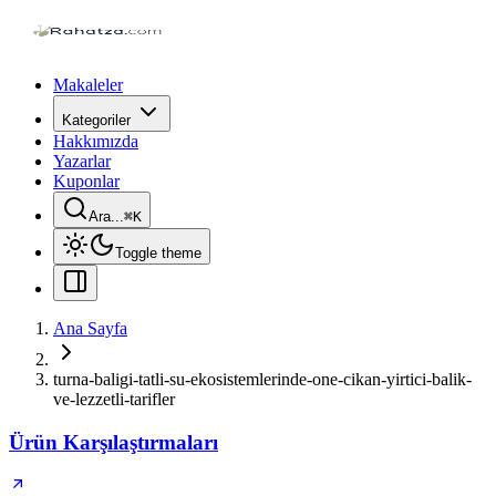
Makaleler
Kategoriler
Hakkımızda
Yazarlar
Kuponlar
Ara...
⌘
K
Toggle theme
Ana Sayfa
turna-baligi-tatli-su-ekosistemlerinde-one-cikan-yirtici-balik-
ve-lezzetli-tarifler
Ürün Karşılaştırmaları