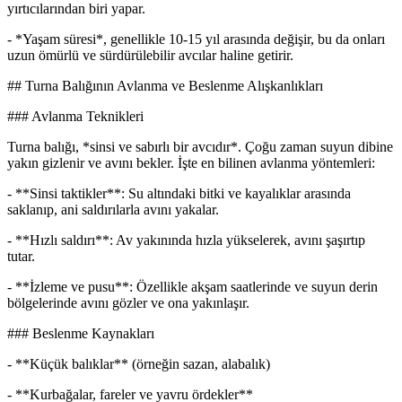
yırtıcılarından biri yapar.
- *Yaşam süresi*, genellikle 10-15 yıl arasında değişir, bu da onları
uzun ömürlü ve sürdürülebilir avcılar haline getirir.
## Turna Balığının Avlanma ve Beslenme Alışkanlıkları
### Avlanma Teknikleri
Turna balığı, *sinsi ve sabırlı bir avcıdır*. Çoğu zaman suyun dibine
yakın gizlenir ve avını bekler. İşte en bilinen avlanma yöntemleri:
- **Sinsi taktikler**: Su altındaki bitki ve kayalıklar arasında
saklanıp, ani saldırılarla avını yakalar.
- **Hızlı saldırı**: Av yakınında hızla yükselerek, avını şaşırtıp
tutar.
- **İzleme ve pusu**: Özellikle akşam saatlerinde ve suyun derin
bölgelerinde avını gözler ve ona yakınlaşır.
### Beslenme Kaynakları
- **Küçük balıklar** (örneğin sazan, alabalık)
- **Kurbağalar, fareler ve yavru ördekler**