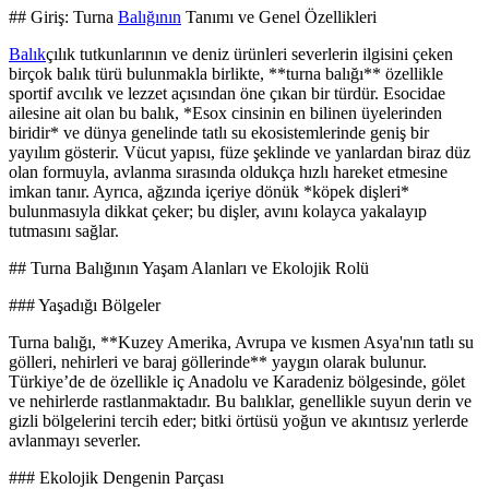
## Giriş: Turna
Balığının
Tanımı ve Genel Özellikleri
Balık
çılık tutkunlarının ve deniz ürünleri severlerin ilgisini çeken
birçok balık türü bulunmakla birlikte, **turna balığı** özellikle
sportif avcılık ve lezzet açısından öne çıkan bir türdür. Esocidae
ailesine ait olan bu balık, *Esox cinsinin en bilinen üyelerinden
biridir* ve dünya genelinde tatlı su ekosistemlerinde geniş bir
yayılım gösterir. Vücut yapısı, füze şeklinde ve yanlardan biraz düz
olan formuyla, avlanma sırasında oldukça hızlı hareket etmesine
imkan tanır. Ayrıca, ağzında içeriye dönük *köpek dişleri*
bulunmasıyla dikkat çeker; bu dişler, avını kolayca yakalayıp
tutmasını sağlar.
## Turna Balığının Yaşam Alanları ve Ekolojik Rolü
### Yaşadığı Bölgeler
Turna balığı, **Kuzey Amerika, Avrupa ve kısmen Asya'nın tatlı su
gölleri, nehirleri ve baraj göllerinde** yaygın olarak bulunur.
Türkiye’de de özellikle iç Anadolu ve Karadeniz bölgesinde, gölet
ve nehirlerde rastlanmaktadır. Bu balıklar, genellikle suyun derin ve
gizli bölgelerini tercih eder; bitki örtüsü yoğun ve akıntısız yerlerde
avlanmayı severler.
### Ekolojik Dengenin Parçası