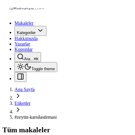
Makaleler
Kategoriler
Hakkımızda
Yazarlar
Kuponlar
Ara...
⌘
K
Toggle theme
Ana Sayfa
Etiketler
#
zeytin-karsilastirmasi
Tüm makaleler