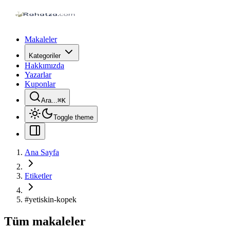
Makaleler
Kategoriler
Hakkımızda
Yazarlar
Kuponlar
Ara...
⌘
K
Toggle theme
Ana Sayfa
Etiketler
#
yetiskin-kopek
Tüm makaleler