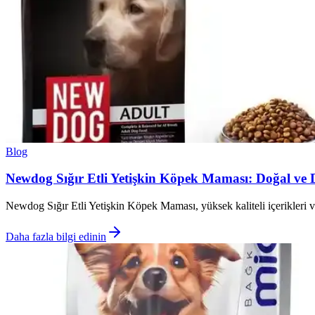
Blog
Newdog Sığır Etli Yetişkin Köpek Maması: Doğal ve 
Newdog Sığır Etli Yetişkin Köpek Maması, yüksek kaliteli içerikleri ve 
Daha fazla bilgi edinin