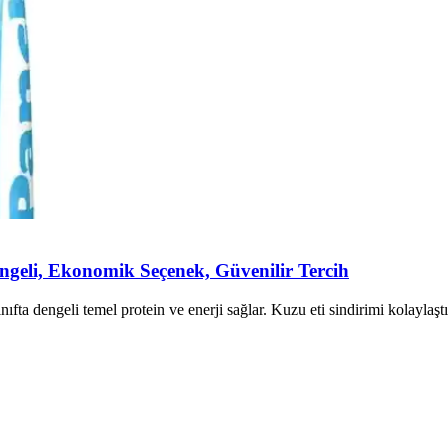
geli, Ekonomik Seçenek, Güvenilir Tercih
 dengeli temel protein ve enerji sağlar. Kuzu eti sindirimi kolaylaştırı