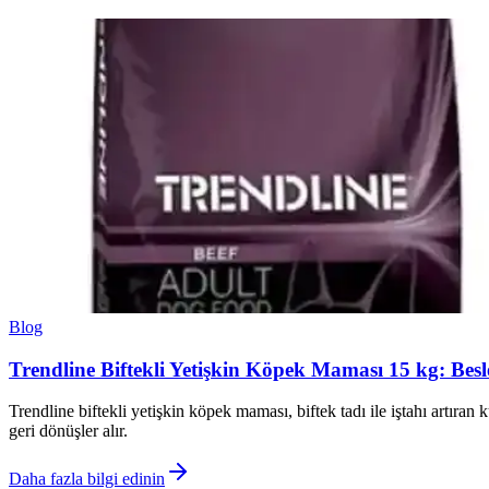
Blog
Trendline Biftekli Yetişkin Köpek Maması 15 kg: Besl
Trendline biftekli yetişkin köpek maması, biftek tadı ile iştahı artıra
geri dönüşler alır.
Daha fazla bilgi edinin