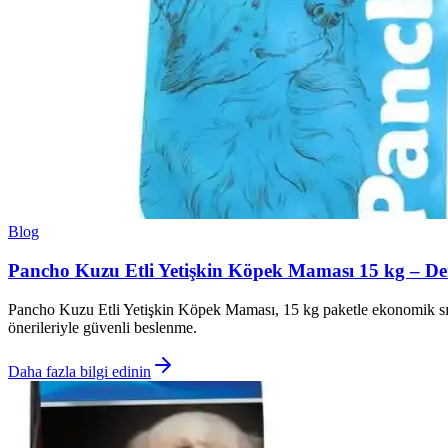
Blog
Pancho Kuzu Etli Yetişkin Köpek Maması 15 kg – Den
Pancho Kuzu Etli Yetişkin Köpek Maması, 15 kg paketle ekonomik sınıfta
önerileriyle güvenli beslenme.
Daha fazla bilgi edinin