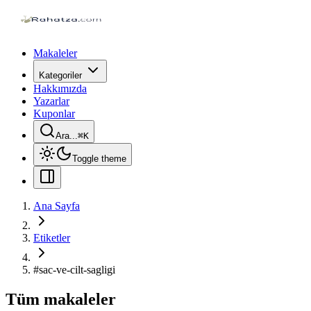
Makaleler
Kategoriler
Hakkımızda
Yazarlar
Kuponlar
Ara...
⌘
K
Toggle theme
Ana Sayfa
Etiketler
#
sac-ve-cilt-sagligi
Tüm makaleler